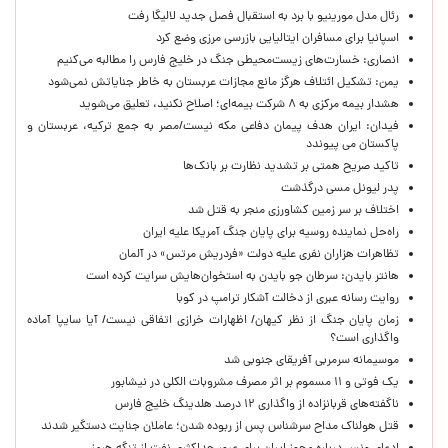
رئال مدل مورینیو با برد به استقبال فصل جدید لالیگا رفت
اسپانیا برای مسافران ایتالیایی بازرسی مرزی وضع کرد
انصاری: خسارت‌های زیست‌محیطی جنگ در خلیج فارس را مطالبه‌ می‌کنیم
یمن: تشکیل ائتلاف هرگز مانع مجازات عربستان به خاطر جنایاتش نمی‌شود
هشدار بیمه مرکزی به ۸ شرکت بیمه‌ای؛ اصلاح نکنید، تعلیق می‌شوید
فیدان: ایران هدف پیمان دفاعی مکه نیست/مصر به جمع ترکیه، عربستان و
پاکستان می پیوندد
تاکید صریح همتی بر تشدید نظارت بر بانک‌ها
پدر لیونل مسی درگذشت
اختلاف بر سر زمین کشاورزی منجر به قتل شد
راه‌حل نماینده روسیه برای پایان جنگ آمریکا علیه ایران
تظاهرات هزاران نفری علیه دولت «فردریش مرتس» در آلمان
هانتر بایدن: سرطان جو بایدن به استخوان‌هایش سرایت کرده است
روایت رسانه عبری از دخالت آشکار ترامپ در کوبا
زمان پایان جنگ از نظر کیهان/ اظهارات خرازی اتفاقی نیست/ آیا سایپا آماده
واگذاری است؟
موسیمانه سرمربی آفریقای جنوبی شد
یک فوتی و ۱۱ مسموم بر اثر مصرف مشروبات الکلی در نیشابور
ناگفته‌های قربانزاده از واگذاری ۱۲ درصد هلدینگ خلیج فارس
قتل هولناک مداح سرشناس پس از ربوده شدن؛ عاملان جنایت دستگیر شدند