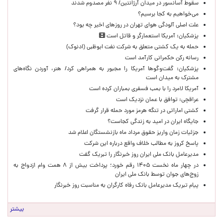
سقوط آسانسور در میدان آرژانتین/ ۹ نفر مصدوم شدند
می‌خواهیم به کجا برسیم؟
علت اصلی آلودگی هوای تهران در روزهای اخیر چه بود؟
پزشکیان: آمریکا استعمارگر و قاتل است
حمله به یک کشتی متعلق به شرکت نفت ابوظبی (ادنوک)
رسانه رکن حکمرانی کارآمد است
پزشکیان: گفت‌وگوها آمریکا را مجبور به همراهی کرد/ هنر، آوردن نگاه‌های
مشترک به میدان است
آمریکا لامرد را با بمب فسفری بمباران کرده است
عراقچی: توافق با عمان نزدیک است
کشتی اماراتی در تنگه هرمز مورد حمله قرار گرفت
جایگاه ایران در امید به زندگی کجاست؟
جزئیات زمان واریز حقوق مرداد ماه بازنشستگان اعلام شد
پاسخ کروز به مطالب خلاف واقع درباره این شرکت
مدیرعامل بانک ملی ایران روز خبرنگار را تبریک گفت
در چهار ماه نخست ۱۴۰۵ رقم خورد؛ پرداخت بیش از ۸ همت وام ازدواج به
زوج‌های جوان توسط بانک ملی ایران
پیام تبریک مدیرعامل بانک رفاه کارگران به مناسبت روز خبرنگار
بیشتر