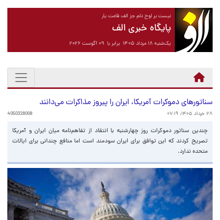
نیست بر لوح دلم جز الف قامت یار
پایگاه خبری الف
یک‌شنبه ۱۸ مرداد ۱۴۰۵ برابر با ۰۹ آگوست ۲۰۲۶
سناتورهای دموکرات‌ آمریکا، ایران را پیروز مذاکرات می‌دانند
۲۸ خرداد ۱۴۰۵، ۰۷:۱۹
4050328008
چندین سناتور دموکرات روز چهارشنبه با انتقاد از تفاهم‌نامه میان ایران و آمریکا
تصریح کردند که این توافق برای ایران سودمند است اما منافع چندانی برای ایالات
متحده ندارد.