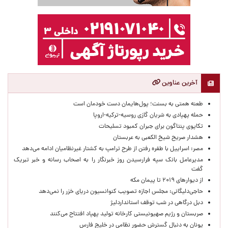
آخرین عناوین
طعنه همتی به بسنت؛ پول‌هایمان دست خودمان است
حمله پهپادی به شریان گازی روسیه-ترکیه-اروپا
تکاپوی پنتاگون برای جبران کمبود تسلیحات
هشدار صریح شیخ الکعبی به عربستان
مصر: اسراییل با طفره رفتن از طرح ترامپ به کشتار غیرنظامیان ادامه می‌دهد
مدیرعامل بانک سپه فرارسیدن روز خبرنگار را به اصحاب رسانه و خبر تبریک
گفت
از دیوارهای ۲۰۱۹ تا پیمان مکه
حاجی‌دلیگانی: مجلس اجازه تصویب کنوانسیون دریای خزر را نمی‌دهد
دبل درگاهی در شب توقف استانداردلیژ
صربستان و رژیم صهیونیستی کارخانه تولید پهپاد افتتاح می‌کنند
یونان به دنبال گسترش حضور نظامی در خلیج فارس