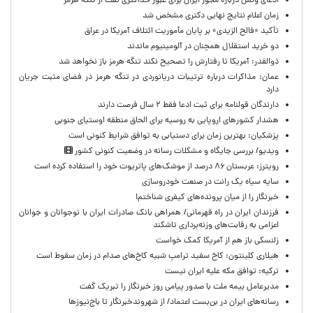
ادعای ونس درباره مجوز ایران برای عبور حداکثری نفت از تنگه هرمز
زمان اعلام نتایج نهایی دکتری مشخص شد
تأکید «فالح الزیدی» بر پایان مأموریت ائتلاف آمریکا در عراق
دو خرید استقلال همچنان در آلومینیوم ماندند
ذوالقدر: آمریکا تا رفتارش را تصحیح نکند تنگه هرمز باز نخواهد شد
عمان: مذاکرات درباره ترتیبات دریانوردی در تنگه هرمز در فضای مثبت جریان
دارد
دارندگان قولنامه برای ثبت ادعا فقط ۲ سال فرصت دارند
هشدار کشورهای اروپایی به روسیه برای الحاق منطقه اوستیای جنوبی
پزشکیان‌: بهترین زمان برای دستیابی به توافق شرایط کنونی است
ویدیو/ بررسی جایگاه و مشکلات رسانه در وضعیت کنونی کشور
رویترز: عربستان ۸۶ درصد از موشک‌های پاتریوت خود را استفاده کرده است
سایه سیاه یک رانت در صنعت خودروسازی
خبرنگار را از میان پرونده‌های کیفری شناختم!
​فرزندان ایران در راه قهرمانی/ همراهی بانک صادرات ایران با نوجوانان و جوانان
اعزامی به رقابت‌های وزنه‌برداری تاشکند
زلنسکی باز هم از آمریکا کمک خواست
هیلاری کلینتون: کاخ سفید ترامپ شبیه کاخ‌های صدام در زمان سقوط است
ترکیه: توافق مکه علیه ایران نیست
مدیرعامل بیمه ملت با صدور پیامی روز خبرنگار را تبریک گفت
رسانه‌های ایران در بن‌بست اعتماد/ از شهروندخبرنگار تا باج‌نیوزها