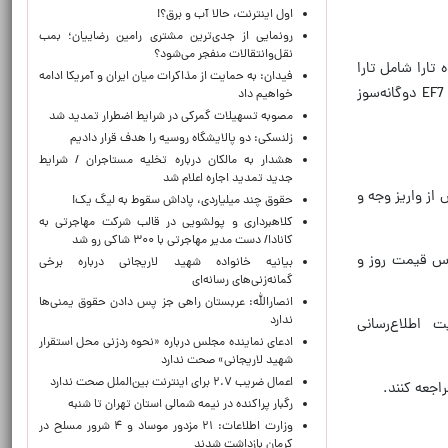
اول اینترنت، حالا آب و برق؟!
رونمایی از جدی‌ترین مشتری رامین رضاییان؛ بمب
نقل‌وانتقالات منفجر می‌شود؟
لزی، خانواده تارا شامل تارا
فیدان: به حمایت از مذاکرات میان ایران و آمریکا ادامه
V1P، تارا V4 LX و تارا توربو شارژ، دناپلاس دستی، راناپلاس و همچنین خانواده سورن شامل سورن XU7 و TU5P و سورن EF7 دوگانه‌سوز
خواهیم داد
مصوبه تسهیلات گمرکی در شرایط اضطرار تمدید شد
زلنسکی: دو پالایشگاه روسیه را هدف قرار دادیم
هشدار به مالکان درباره تخلیه مستاجران / شرایط
جدید تمدید اجاره اعلام شد
 روز پس از واریز وجه و انعقاد قرارداد و در طرح فروش فوق‌العاده، ۹۰ روز پس از واریز وجه و
حقوق چند میلیاردی، پاداش سقوط به لیگ یک!
کلاهبرداری و پولشویی در قالب شرکت مهاجرتی به
کانادا/ دست مدیر مهاجرتی با ۳۰۰ شاکی رو شد
اس قیمت روز و
بیانیه خانواده شهید لاریجانی درباره برخی
گمانه‌زنی‌های رسانه‌ای
انصارالله: عربستان راهی جز پس دادن حقوق یمنی‌ها
ندارد
 اطلاع‌رسانی
ادعای نماینده مجلس درباره «نحوه ردزنی محل استقرار
شهید لاریجانی» صحت ندارد
اعمال ضریب ۲.۷ برای اینترنت بین‌الملل صحت ندارد
رگبار پراکنده در نیمه شمالی استان تهران تا شنبه
وزارت اطلاعات: ۲۱ مزدور موساد و ۴ شرور مسلح در
کرمان بازداشت شدند