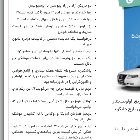
دو بازیکن آزاد در راه پیوستن به پرسپولیس
چرا خداوند بر خوردن این ۳ میوه تأکید کرده است؟!
چرا قیمت طلا در ایران با بازار جهانی متفاوت است؟
پژوپارس ۶۴۰ میلیون تومان شد/ جدول قیمت
مدل‌های مختلف خودرو
درخواست یک نماینده مجلس از قالیباف درباره قانون
مهریه
کویت دستور تعطیلی تنها مدرسه ایرانی را صادر کرد
یک‌ سوم صهیونیست‌ها در برابر حملات موشکی بی
دفاع هستند
پزشکیان: مشروطه نقطه عطف بیداری و آزادی‌خواهی
ملت ایران بود/ مشروطه نخستین تجربه نظام پارلمانی
و قانون‌گرایی را در خاورمیانه بود
مردم درباره قیمت بنزین چه می‌گویند؟/ این رقم برای
قیمت بنزین منطقی است
یق اولویت‌بندی
توافق هرمز در حال شکل‌گیری است؛ اما نه توافقی که
ترامپ می‌خواست
 طرح جایگزینی
دردسر همزمان آمریکا و اوکراین با ته کشیدن موشک
های پاتریوت
آیا بنزین گران می‌شود؟/ نماینده مجلس: در شرایط
متقاضیان از ساعت ۱۶ امروز چهارشنبه ۲۷ خردادماه آغاز شده و تا پایان
جنگی افزایش قیمت بنزین پیامدهای گسترده اجتماعی
و امنیتی خواهد داشت