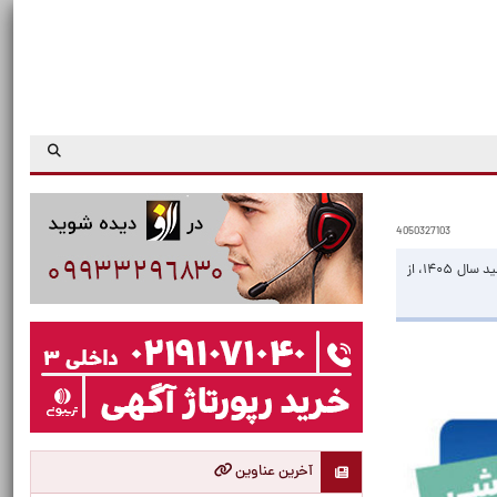
4050327103
سیزدهمین دوره ثبت درخواست خرید محصولات ایران‌خودرو با هدف تسهیل دسترسی مصرف‌کنندگان واقعی به خودرو و عرضه بخشی از ظرفیت تولید سال ۱۴۰۵، از
آخرین عناوین