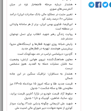
هشدار درباره مرحله فاجعه‌بار غزه در میان
آتش‌بس‌های صوری
تغییر مثبت در عملکرد مالی بانک صادرات ایران/ درآمد
عملیاتی ۸۰ درصد رشد کرد
ابن‌الرضا: فناوری بومی ایران، برتر از هر سامانه وارداتی
در منطقه است
روایت زندگی رهبر شهید انقلاب برای نسل نوجوان
منتشر شد
پایش شبانه روزی تهویه قطارها و ایستگاه‌های مترو/
پیش‌بینی هوشمند تهویه در قطارهای جدید
گاردین: دیپلماسی ترامپ در حد مهدکودک است
معاون هماهنگ‌کننده نیروی هوایی ارتش: وضعیت
سه خلبان عملیات حمله به العدید هنوز مشخص
نیست
هشدار به مسافران؛ ترافیک سنگین در این جاده
شمالی
قیمت جدید طلا و سکه امروز ۱۵ مردادماه ۱۴۰۵/ مرز
مقاومتی طلا و سکه شکست + جدول
سقوط آزاد قیمت خودرو در بازار/ آخرین قیمت پراید،
پژو، ساینا، شاهین، کوییک و تارا + جدول
شهید علی لاریجانی چگونه ردیابی شد؟/ روایت سردار
کوثری از نحوه شهادت دبیر شورای عالی امنیت ملی