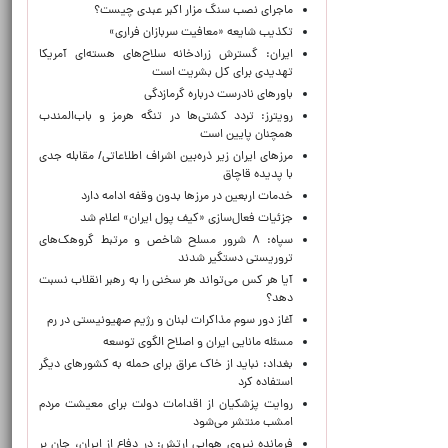
ماجرای نصب سنگ مزار اکبر عبدی چیست؟
تکذیب شایعه «معافیت سربازان فراری»
ایران: گسترش زرادخانه سلاح‌های هسته‌ای آمریکا
تهدیدی برای کل بشریت است
باورهای نادرست درباره گرمازدگی
رویترز: تردد کشتی‌ها در تنگه هرمز و باب‌المندب
همچنان پایین است
مرزهای ایران زیر ذره‌بین اشراف اطلاعاتی/ مقابله جدی
با پدیده قاچاق
خدمات اربعین در مرزها بدون وقفه ادامه دارد
جزئیات فعال‌سازی «کیف پول ایران» اعلام شد
سپاه: ۸ شرور مسلح شاخص و مرتبط گروهک‌های
تروریستی دستگیر شدند
آیا هر کس می‌تواند هر سخنی را به رهبر انقلاب نسبت
دهد؟
آغاز دور سوم مذاکرات لبنان و رژیم صهیونیستی در رم
مسئله مانایی ایران و اصلاح الگوی توسعه
بغداد: نباید از خاک عراق برای حمله به کشورهای دیگر
استفاده کرد
روایت پزشکیان از اقدامات دولت برای معیشت مردم
امشب منتشر می‌شود
فرمانده نیروی هوایی ارتش: در دفاع از ایران، جان بر