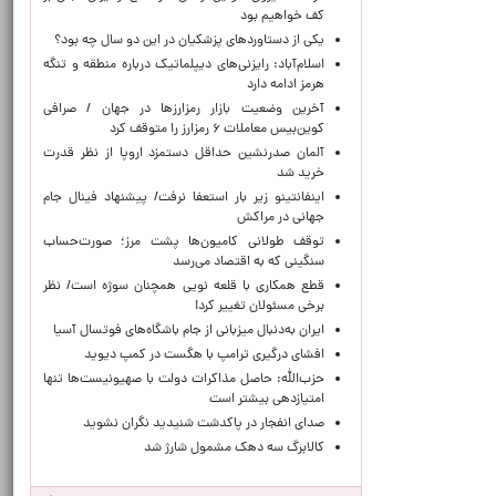
کف خواهیم بود
یکی از دستاوردهای پزشکیان در این دو سال چه بود؟
اسلام‌آباد: رایزنی‌های دیپلماتیک درباره منطقه و تنگه
هرمز ادامه دارد
آخرین وضعیت بازار رمزارزها در جهان / صرافی
کوین‌بیس معاملات ۶ رمزارز را متوقف کرد
آلمان صدرنشین حداقل دستمزد اروپا از نظر قدرت
خرید شد
اینفانتینو زیر بار استعفا نرفت/ پیشنهاد فینال جام
جهانی در مراکش
توقف طولانی کامیون‌ها پشت مرز؛ صورت‌حساب
سنگینی که به اقتصاد می‌رسد
قطع همکاری با قلعه نویی همچنان سوژه است/ نظر
برخی مسئولان تغییر کرد!
ایران به‌دنبال میزبانی از جام باشگاه‌های فوتسال آسیا
افشای درگیری ترامپ با هگست در کمپ دیوید
حزب‌الله: حاصل مذاکرات دولت با صهیونیست‌ها تنها
امتیازدهی‌ بیشتر است
صدای انفجار در پاکدشت شنیدید نگران نشوید
کالابرگ سه دهک مشمول شارژ شد