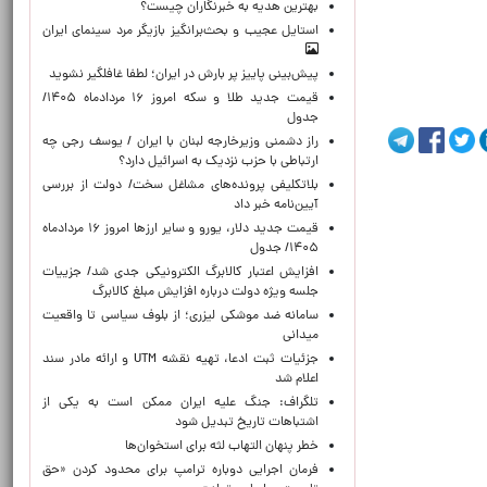
بهترین هدیه به خبرنگاران چیست؟
استایل عجیب و بحث‌برانگیز بازیگر مرد سینمای ایران
پیش‌بینی پاییز پر بارش در ایران؛ لطفا غافلگیر نشوید
قیمت جدید طلا و سکه امروز ۱۶ مردادماه ۱۴۰۵/
جدول
راز دشمنی وزیرخارجه لبنان با ایران / یوسف رجی چه
ارتباطی با حزب نزدیک به اسرائیل دارد؟
بلاتکلیفی پرونده‌های مشاغل سخت/ دولت از بررسی
آیین‌نامه خبر داد
قیمت جدید دلار، یورو و سایر ارزها امروز ۱۶ مردادماه
۱۴۰۵/ جدول
افزایش اعتبار کالابرگ الکترونیکی جدی شد/ جزییات
جلسه ویژه دولت درباره افزایش مبلغ کالابرگ
سامانه ضد موشکی لیزری؛ از بلوف سیاسی تا واقعیت
میدانی
جزئیات ثبت ادعا، تهیه نقشه UTM و ارائه مادر سند
اعلام شد
تلگراف: جنگ علیه ایران ممکن است به یکی از
اشتباهات تاریخ تبدیل شود
خطر پنهان التهاب لثه برای استخوان‌ها
فرمان اجرایی دوباره ترامپ برای محدود کردن «حق