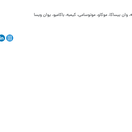
به، وان بیساکا، موکاو، موتوسامی، کیمبه، باکامبو، یوان ویسا