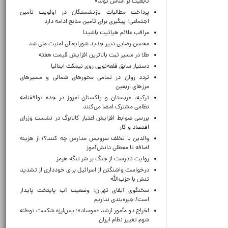
تابعیت بر اساس تولد»
پرداخت مطالبات بازنشستگان در اولویت تأمین
اجتماعی؛ پیگیری برای تأمین منابع ادامه دارد
مراقب علائم هپاتیت باشید!
محسن رضایی دبیر جدید شورایعالی امنیت ملی شد
طلا در مسیر ثبت بالاترین افزایش قیمت هفته
دستیار سابق قلعه‌نویی روی نیمکت ایتالیا
تردد روان در تمامی محورهای شمالی و مسیرهای
مرزهای اربعین
ترکیه، عربستان و پاکستان امروز در جده توافقنامه
نظامی مشترک امضا می‌کنند
بررسی ضوابط افزایش اعتبار کالابرگ در نشست وزرای
اقتصاد و کار
والدین با تخلف سرویس مدارس چه کنند؟/ از هزینه
اضافه تا معطلی دانش‌آموز
روایت نادرست از جنگ بر سَر تنگه هرمز
درخواست واشنگتن از اسرائیل برای خودداری از تشدید
تنش با حزب‌الله
سخنگوی آبفای تهران: وضعیت آب پایتخت پایدار
است/ جیره‌بندی نداریم
اخراج دو مأمور ارشد «موساد»؛ پس‌لرزه شکست توطئه
شوم تغییر نظام ایران