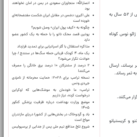
انصارالله: متجاوزان سعودی در یمن در امان نخواهند
بود
شاگردان روبرتو مارتینز با ستاره‌هایی چون برونو فرناندز و برناردو سیلوا از مدعیان قهرمانی محسوب می‌شوند، اما کنگو که پس از ۵۲ سال به
علی اکبری: دشمن در مقابل ایران شکست مفتضحانه‌ای
خورده است
چگونه به «کیف پول ایران» وصل شویم؟
ا پرواز ژائو نوس کوتاه
پوتین قصد محک ناتو را با حمله به یک کشور عضو
دارد
مذاکره استقلال با گلر اسپانیایی برای تمدید قرارداد
یک ماه، ۴ کودک قربانی حمله سگ‌ها در سنندج / چرا
حوادث تکرار می‌شود؟
 برساند، ارسال
۲ درصد از مشترکان ۱۰ درصد برق خانگی را مصرف
می‌کنند!
ه ثمر رساند.
نسخه ترامپ برای ۲۰۲۸؛ حمایت محرمانه از نامزدی
جی‌دی ونس
ترامپ: ما خودمان به موشک‌هایی که اوکراین
درخواست کرده، نیاز داریم
ار می‌کنند.
موضع وزارت بهداشت درباره ظرفیت پزشکی کنکور
۱۴۰۵
باد و گردوخاک در بخش‌هایی از کشور/ دریای مازندران
مواج است
نتو و کریستیانو
شروع تلخ مدافع تیم ملی پس از جدایی از پرسپولیس