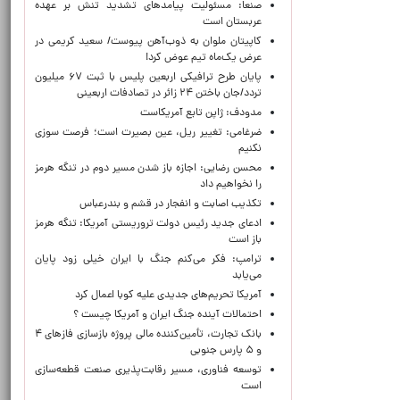
صنعا: مسئولیت پیامدهای تشدید تنش بر عهده
عربستان است
کاپیتان ملوان به ذوب‌آهن پیوست/ سعید کریمی در
عرض یک‌ماه تیم عوض کرد!
پایان طرح ترافیکی اربعین پلیس با ثبت ۶۷ میلیون
تردد/جان باختن ۲۴ زائر در تصادفات اربعینی
مدودف: ژاپن تابع آمریکاست
ضرغامی: تغییر ریل، عین بصیرت است؛ فرصت سوزی
نکنیم
محسن رضایی: اجازه باز شدن مسیر دوم در تنگه هرمز
را نخواهیم داد
تکذیب اصابت و انفجار در قشم و بندرعباس
ادعای جدید رئیس دولت تروریستی آمریکا: تنگه هرمز
باز است
ترامپ: فکر می‌کنم جنگ با ایران خیلی زود پایان
می‌یابد
آمریکا تحریم‌های جدیدی علیه کوبا اعمال کرد
احتمالات آینده جنگ ایران و آمریکا چیست ؟
بانک تجارت، تأمین‌کننده مالی پروژه بازسازی فازهای ۴
و ۵ پارس جنوبی
توسعه فناوری، مسیر رقابت‌پذیری صنعت قطعه‌سازی
است