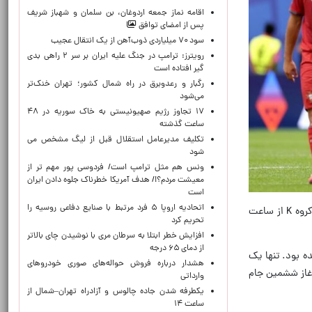
اقامه نماز جمعه اردوغان، بن ‌سلمان و شهباز شریف
پس از امضای توافق
سود ۷۰ میلیاردی ذوب‌آهن از یک انتقال عجیب
رویترز: ترامپ در جنگ علیه ایران بر سر ۲ راهی بدی
گیر افتاده است
رگبار و رعدوبرق در راه شمال کشور؛ تهران خنک‌تر
می‌شود
۱۷ تجاوز رژیم صهیونیستی به خاک سوریه در ۴۸
ساعت گذشته
تکلیف مدیرعامل استقلال قبل از لیگ مشخص می
شود
ونس هم مثل ترامپ است/ فردوسی پور مهم تر از
معیشت مردم؟!/ هدف آمریکا خطرناک جلوه دادن ایران
است
اتحادیه اروپا ۵ فرد مرتبط با صنایع دفاعی روسیه را
به گزارش ایرنا، دیدار تیم‌های ملی فوتبال پرتغال و کنگو در چهارچوب دور اول مرحله گروهی رقابت‌های جام جهانی ۲۰۲۶ در کروه K از ساعت
تحریم کرد
افزایش خطر ابتلا به سرطان مری با نوشیدن چای بالاتر
از دمای ۶۵ درجه
ه بود. تنها یک
هشدار درباره فروش حواله‌های صوری خودروهای
الدو است تا در آغاز ششمین جام
وارداتی
یکطرفه شدن جاده چالوس و آزادراه تهران–شمال از
ساعت ۱۴