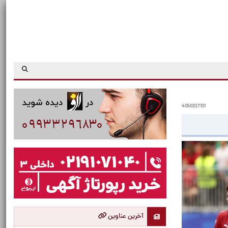
4050327101
آخرین عناوین