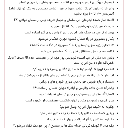
توضیح خبرگزاری فارس درباره خبر انتصاب محسن رضایی به دبیری شعام
وزیر خزانه داری آمریکا: شاید امروز یا فردا، شاهد دستیابی به یک توافق، شامل
آتش‌بس ۳۰ تا ۶۰ روزه باشیم
اقامه نماز جمعه اردوغان، بن ‌سلمان و شهباز شریف پس از امضای توافق
سود ۷۰ میلیاردی ذوب‌آهن از یک انتقال عجیب
رویترز: ترامپ در جنگ علیه ایران بر سر ۲ راهی بدی گیر افتاده است
رگبار و رعدوبرق در راه شمال کشور؛ تهران خنک‌تر می‌شود
۱۷ تجاوز رژیم صهیونیستی به خاک سوریه در ۴۸ ساعت گذشته
تکلیف مدیرعامل استقلال قبل از لیگ مشخص می شود
ونس هم مثل ترامپ است/ فردوسی پور مهم تر از معیشت مردم؟!/ هدف آمریکا
خطرناک جلوه دادن ایران است
اتحادیه اروپا ۵ فرد مرتبط با صنایع دفاعی روسیه را تحریم کرد
افزایش خطر ابتلا به سرطان مری با نوشیدن چای بالاتر از دمای ۶۵ درجه
هشدار درباره فروش حواله‌های صوری خودروهای وارداتی
یکطرفه شدن جاده چالوس و آزادراه تهران–شمال از ساعت ۱۴
انصارالله: متجاوزان سعودی در یمن در امان نخواهند بود
علی اکبری: دشمن در مقابل ایران شکست مفتضحانه‌ای خورده است
چگونه به «کیف پول ایران» وصل شویم؟
پوتین قصد محک ناتو را با حمله به یک کشور عضو دارد
مذاکره استقلال با گلر اسپانیایی برای تمدید قرارداد
یک ماه، ۴ کودک قربانی حمله سگ‌ها در سنندج / چرا حوادث تکرار می‌شود؟