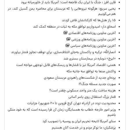
فارن افرز : جنگ با ایران یک فاجعه است؛ آمریکا باید از خاورمیانه برود
یحیی سریع: هرگونه نیروهایی را که عربستان برای محاصره یمن گسیل کند، در
هم می‌کوبیم
۱۵ راز هتل‌ها که کارکنانشان فاش کردند
اسحاق دار: امیدواریم توافق مکه به ثبات در منطقه کمک کند
آخرین عناوین روزنامه‌های اقتصادی
آخرین عناوین روزنامه‌های ورزشی
آخرین عناوین روزنامه‌های سیاسی
انصارالله: ترکیه و پاکستان به‌جای ائتلاف‌سازی، برای توقف تجاوز فشار بیاورند
«ایرج» دوباره در بیمارستان بستری شد
همتی: اقتصاد آمریکا نیز با فشارها و ریسک‌های قابل توجهی مواجه است
واکنش صنعا به توافق سه جانبه مکه
پرده‌ای جدید از شکست‌های راهبردی عربستان سعودی
صورت جدید مسئله جنگ؟!
هزینه ساخت یک متر واحد مسکونی چقدر است؟
قمار بزرگ استقلال روی یاسر آسانی
محدودیت تردد در آزادراه تهران کرج قزوین تا ۲۰ شهریور/ جزئیات
وزیر امور خارجه خطاب به همسایگان: زمان آن فرا رسیده است که به خود متکی
باشیم
سنای آمریکا لایحه تحریم ایران و روسیه را تصویب کرد
پزشکیان: ما نوکر مردم و در خدمت آنان هستیم