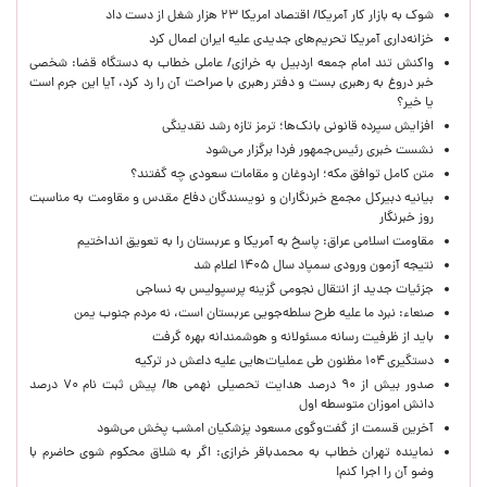
شوک به بازار کار آمریکا/ اقتصاد امریکا ۲۳ هزار شغل از دست داد
خزانه‌داری آمریکا تحریم‌های جدیدی علیه ایران اعمال کرد
واکنش تند امام جمعه اردبیل به خرازی/ عاملی خطاب به دستگاه قضا: شخصی
خبر دروغ به رهبری بست و دفتر رهبری با صراحت آن را رد کرد، آیا این جرم است
یا خیر؟
افزایش سپرده قانونی بانک‌ها؛ ترمز تازه رشد نقدینگی
نشست خبری رئیس‌جمهور فردا برگزار می‌شود
متن کامل توافق مکه؛ اردوغان و مقامات سعودی چه گفتند؟
بیانیه دبیرکل مجمع خبرنگاران و نویسندگان دفاع مقدس و مقاومت به مناسبت
روز خبرنگار
مقاومت اسلامی عراق: پاسخ به آمریکا و عربستان را به تعویق انداختیم
نتیجه آزمون ورودی سمپاد سال ۱۴۰۵ اعلام شد
جزئیات جدید از انتقال نجومی گزینه پرسپولیس به نساجی
صنعاء: نبرد ما علیه طرح سلطه‌جویی عربستان است، نه مردم جنوب یمن
باید از ظرفیت رسانه مسئولانه و هوشمندانه بهره گرفت
دستگیری ۱۰۴ مظنون طی عملیات‌هایی علیه داعش در ترکیه
صدور بیش از ۹۰ درصد هدایت تحصیلی نهمی ها/ پیش ثبت نام ۷۰ درصد
دانش اموزان متوسطه اول
آخرین قسمت از گفت‌وگوی مسعود پزشکیان امشب پخش می‌شود
نماینده تهران خطاب به محمدباقر خرازی: اگر به شلاق محکوم شوی حاضرم با
وضو آن را اجرا کنم!