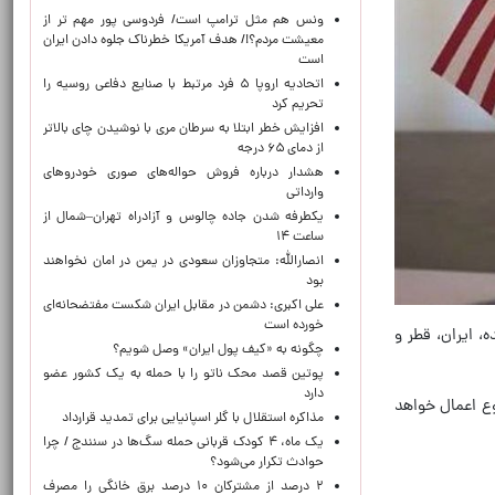
ونس هم مثل ترامپ است/ فردوسی پور مهم تر از
معیشت مردم؟!/ هدف آمریکا خطرناک جلوه دادن ایران
است
اتحادیه اروپا ۵ فرد مرتبط با صنایع دفاعی روسیه را
تحریم کرد
افزایش خطر ابتلا به سرطان مری با نوشیدن چای بالاتر
از دمای ۶۵ درجه
هشدار درباره فروش حواله‌های صوری خودروهای
وارداتی
یکطرفه شدن جاده چالوس و آزادراه تهران–شمال از
ساعت ۱۴
انصارالله: متجاوزان سعودی در یمن در امان نخواهند
بود
علی اکبری: دشمن در مقابل ایران شکست مفتضحانه‌ای
خورده است
، ایران، قطر و
چگونه به «کیف پول ایران» وصل شویم؟
پوتین قصد محک ناتو را با حمله به یک کشور عضو
دارد
از ممنوع اعمال خواهد
مذاکره استقلال با گلر اسپانیایی برای تمدید قرارداد
یک ماه، ۴ کودک قربانی حمله سگ‌ها در سنندج / چرا
حوادث تکرار می‌شود؟
۲ درصد از مشترکان ۱۰ درصد برق خانگی را مصرف