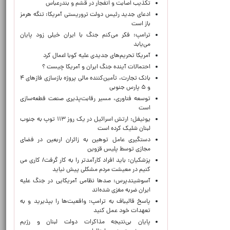
تکذیب اصابت و انفجار در قشم و بندرعباس
ادعای جدید رئیس دولت تروریستی آمریکا: تنگه هرمز
باز است
ترامپ: فکر می‌کنم جنگ با ایران خیلی زود پایان
می‌یابد
آمریکا تحریم‌های جدیدی علیه کوبا اعمال کرد
احتمالات آینده جنگ ایران و آمریکا چیست ؟
بانک تجارت، تأمین‌کننده مالی پروژه بازسازی فازهای ۴
و ۵ پارس جنوبی
توسعه فناوری، مسیر رقابت‌پذیری صنعت قطعه‌سازی
است
یونیفل: ارتش اسرائیل در یک روز ۱۱۳ توپ به جنوب
لبنان شلیک کرده است
دستگیری عامل توهین به زائران اربعین در فضای
مجازی توسط پلیس قزوین
پزشکیان: باید افراد کارآمدتر را به کار گرفت/ کاری می
کنیم در معیشت مردم مشکلی پیش نیاید
آسوشیتدپرس: صدها نظامی آمریکایی در جنگ علیه
ایران ضربه مغزی شده‌اند
پاسخ قالیباف به ترامپ: واقعیت‌ها را بپذیرید و به
تعهدات خود عمل کنید
پایان بی‌نتیجه مذاکرات دولت لبنان و رژیم