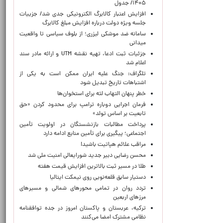
۱۴۰۵/ جدول
افزایش اعتبار کالابرگ الکترونیکی جدی شد/ جزییات
جلسه ویژه دولت درباره افزایش مبلغ کالابرگ
سامانه ضد موشکی لیزری؛ از بلوف سیاسی تا واقعیت
میدانی
جزئیات ثبت ادعا، تهیه نقشه UTM و ارائه مادر سند
اعلام شد
تلگراف: جنگ علیه ایران ممکن است به یکی از
اشتباهات تاریخ تبدیل شود
خطر پنهان التهاب لثه برای استخوان‌ها
فرمان اجرایی دوباره ترامپ برای محدود کردن «حق
تابعیت بر اساس تولد»
پرداخت مطالبات بازنشستگان در اولویت تأمین
اجتماعی؛ پیگیری برای تأمین منابع ادامه دارد
مراقب علائم هپاتیت باشید!
محسن رضایی دبیر جدید شورایعالی امنیت ملی شد
طلا در مسیر ثبت بالاترین افزایش قیمت هفته
دستیار سابق قلعه‌نویی روی نیمکت ایتالیا
تردد روان در تمامی محورهای شمالی و مسیرهای
مرزهای اربعین
ترکیه، عربستان و پاکستان امروز در جده توافقنامه
نظامی مشترک امضا می‌کنند