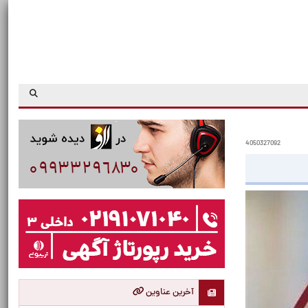
4050327092
آخرین عناوین