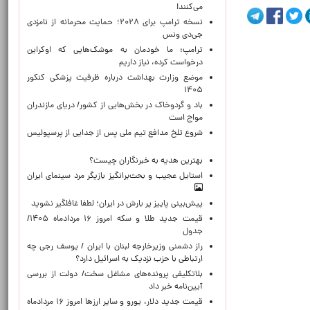
می‌کنند!
نسخه ترامپ برای ۲۰۲۸؛ حمایت محرمانه از نامزدی
جی‌دی ونس
ترامپ: ما خودمان به موشک‌هایی که اوکراین
درخواست کرده، نیاز داریم
موضع وزارت بهداشت درباره ظرفیت پزشکی کنکور
۱۴۰۵
باد و گردوخاک در بخش‌هایی از کشور/ دریای مازندران
مواج است
شروع تلخ مدافع تیم ملی پس از جدایی از پرسپولیس
بهترین هدیه به خبرنگاران چیست؟
استایل عجیب و بحث‌برانگیز بازیگر مرد سینمای ایران
پیش‌بینی پاییز پر بارش در ایران؛ لطفا غافلگیر نشوید
قیمت جدید طلا و سکه امروز ۱۶ مردادماه ۱۴۰۵/
جدول
راز دشمنی وزیرخارجه لبنان با ایران / یوسف رجی چه
ارتباطی با حزب نزدیک به اسرائیل دارد؟
بلاتکلیفی پرونده‌های مشاغل سخت/ دولت از بررسی
آیین‌نامه خبر داد
قیمت جدید دلار، یورو و سایر ارزها امروز ۱۶ مردادماه