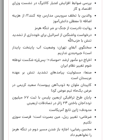
بررسی ضوابط افزایش اعتبار کالابرگ در نشست وزرای
اقتصاد و کار
والدین با تخلف سرویس مدارس چه کنند؟/ از هزینه
اضافه تا معطلی دانش‌آموز
روایت نادرست از جنگ بر سَر تنگه هرمز
درخواست واشنگتن از اسرائیل برای خودداری از تشدید
تنش با حزب‌الله
سخنگوی آبفای تهران: وضعیت آب پایتخت پایدار
است/ جیره‌بندی نداریم
اخراج دو مأمور ارشد «موساد»؛ پس‌لرزه شکست توطئه
شوم تغییر نظام ایران
صنعا: مسئولیت پیامدهای تشدید تنش بر عهده
عربستان است
کاپیتان ملوان به ذوب‌آهن پیوست/ سعید کریمی در
عرض یک‌ماه تیم عوض کرد!
پایان طرح ترافیکی اربعین پلیس با ثبت ۶۷ میلیون
تردد/جان باختن ۲۴ زائر در تصادفات اربعینی
مدودف: ژاپن تابع آمریکاست
ضرغامی: تغییر ریل، عین بصیرت است؛ فرصت سوزی
نکنیم
محسن رضایی: اجازه باز شدن مسیر دوم در تنگه هرمز
را نخواهیم داد