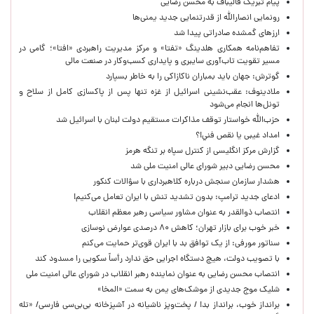
پیام تبریک قالیباف به محسن رضایی
رونمایی انصارالله از قدرتنمایی جدید یمنی‌ها
ارزهای گمشده صادراتی پیدا شد
تفاهم‌نامه همکاری هلدینگ «تفتا» و مرکز مدیریت راهبردی «افتا»؛ گامی در
مسیر تقویت تاب‌آوری سایبری و پایداری کسب‌وکار در صنعت مالی
گوترش: جهان باید بمباران ناکازاکی را به‌ خاطر بسپارد
ملادینوف: عقب‌نشینی اسرائیل از غزه تنها پس از پاکسازی کامل از سلاح و
تونل‌ها انجام می‌شود
حزب‌الله خواستار توقف مذاکرات مستقیم دولت لبنان با اسرائیل شد
امداد غیبی يا نقص فني!؟
گزارش مرکز انگلیسی از کنترل سپاه بر تنگه هرمز
محسن رضایی دبیر شورای عالی امنیت ملی شد
هشدار سازمان سنجش درباره کلاهبرداری با سؤالات کنکور
ادعای جدید ترامپ: بدون تشدید تنش با ایران تعامل می‌کنیم!
انتصاب ذوالقدر به عنوان مشاور سیاسی رهبر معظم انقلاب
خبر خوب برای بازار تهران؛ کاهش ۸۰ درصدی عوارض نوسازی
سناتور مورفی: از یک توافق بد با ایران قوی‌تر حمایت می‌کنم
با تصویب دولت، هیچ دستگاه اجرایی حق ندارد رأساً سکویی را مسدود کند
انتصاب محسن رضایی به عنوان نماینده رهبر انقلاب در شورای عالی امنیت ملی
شلیک موج جدیدی از موشک‌های یمن به سمت «المخا»
برانداز خوب، برانداز بد! / پخت‌وپز ناشیانه در آشپزخانه‌ بی‌بی‌سی فارسی/ «تله