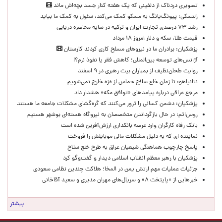
تصویری دردناک از دلفینی که یک هفته کنار جسد بچه‌اش ماند
زلنسکی: پیونگ‌یانگ به مسکو کمک می‌کند، سئول به کمک ما بیاید
رشد ۷۳ درصدی تجارت ایران و ترکیه در سایه محاصره دریایی
قیمت طلا، سکه و دلار امروز ۱۸ مرداد
پزشکیان: برادران ما در نیروهای مسلح کاری کردند کارستان
آژانس‌های توسعه بین‌المللی؛ کاهش فقر یا نفوذ نرم؟!
روایت طحان‌نظیف از بمباران بیت رهبری در ۹ اسفند
نتانیاهو: تا زمان خلع سلاح حماس از غزه خارج نمی‌شویم
مرجع عراقی درباره پیامدهای «توافق مکه» هشدار داد
پزشکیان: دشمن کسانی را ترور می‌کنند که گره‌گشای مشکلات جامعه ما هستند
روس‌اتم: در حال بازگرداندن متخصصان به نیروگاه هسته‌ای بوشهر هستیم
بانک رفاه کارگران وارد عرصه بانکداری ارزش‌آفرین شده است
نماینده ای که به دلیل مشکلات مالی موبایلش را فروخت
پاسخ چارچوب هماهنگی شیعیان عراق به طرح خلع سلاح
پزشکیان با رهبر معظم انقلاب اسلامی دیدار و گفت‌وگو کرد
جزئیات عملیات مهم ارتش یمن در المخا؛ هلاکت چندین نظامی سعودی
خبرهایی از «پایتخت ۸» و سریال‌های مهران مدیری و سعید آقاخانی
بیشتر