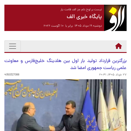
نیست بر لوح دلم جز الف قامت یار
پایگاه خبری الف
دوشنبه ۱۹ مرداد ۱۴۰۵ برابر با ۱۰ آگوست ۲۰۲۶
بزرگترین قرارداد تولید بار اول بین هلدینگ خلیج‌فارس و معاونت
علمی ریاست جمهوری امضا شد
۲۷ خرداد ۱۴۰۵، ۲۰:۴۱
4050327088