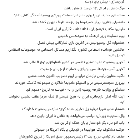
گران‌سازی» پیش پای دولت
مرگ دختران ایرانی ۹۶ درصد کاهش یافت
مطالعه‌ای جدید: اروپا برای مقابله با حملات پهپادی روسیه آمادگی کافی ندارد
دادسرای جنایی: پیکر حمیدرضا رجب‌زاده اطراف تهران کشف شد
دارابی: مکتب فرشچیان نقطه عطف نگارگری ایران است
پیام تسلیت وزیر فرهنگ به سیدحسن خمینی
جشنواره گل پرسپولیس در آخرین بازی تدارکاتی پیش فصل
جانشین فرمانده انتظامی کشور: نگذاریم مسائل اجتماعی به موضوعات انتظامی
تبدیل شود
آخرین وضعیت عفونت‌های تنفسی در کشور/آنفلوانزای نوع B غالب شد
آخرین آمار مجردها، سن ازدواج و حمایت از جوانی جمعیت
تاکید معاون رئیس پارلمان عراق بر لزوم تصویب قانون حشد شعبی
پیروزی منچسترسیتی برابر اتلتیکو مادرید/ شاگردان سیموئنه کامبک خوردند
سخنگوی وزارت خارجه روسیه ژاپن را به «خیانت به تاریخ» متهم کرد
آیت الله آملی لاریجانی: ایران به هیچ قیمتی از تنگه هرمز عقب نشینی نخواهد
کرد
هشدار عضو شورا درباره پل تخریب‌شده کرج؛ سازه در وضعیت خطرناک
وال‌ استریت ژورنال: ترامپ می‌خواهد به تقابل با ایران پایان دهد
پاپ لئو بار دیگر خواستار پایان جنگ اوکراین شد
حرکت مشکوک یک هواپیما در نزدیکی پایگاه آمریکا در جیبوتی
حذف نام ترامپ در روایت ۳ رئیس‌جمهور اسبق آمریکا از تاریخ کشورشان