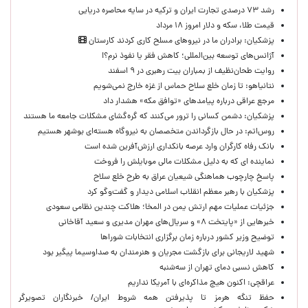
رشد ۷۳ درصدی تجارت ایران و ترکیه در سایه محاصره دریایی
قیمت طلا، سکه و دلار امروز ۱۸ مرداد
پزشکیان: برادران ما در نیروهای مسلح کاری کردند کارستان
آژانس‌های توسعه بین‌المللی؛ کاهش فقر یا نفوذ نرم؟!
روایت طحان‌نظیف از بمباران بیت رهبری در ۹ اسفند
نتانیاهو: تا زمان خلع سلاح حماس از غزه خارج نمی‌شویم
مرجع عراقی درباره پیامدهای «توافق مکه» هشدار داد
پزشکیان: دشمن کسانی را ترور می‌کنند که گره‌گشای مشکلات جامعه ما هستند
روس‌اتم: در حال بازگرداندن متخصصان به نیروگاه هسته‌ای بوشهر هستیم
بانک رفاه کارگران وارد عرصه بانکداری ارزش‌آفرین شده است
نماینده ای که به دلیل مشکلات مالی موبایلش را فروخت
پاسخ چارچوب هماهنگی شیعیان عراق به طرح خلع سلاح
پزشکیان با رهبر معظم انقلاب اسلامی دیدار و گفت‌وگو کرد
جزئیات عملیات مهم ارتش یمن در المخا؛ هلاکت چندین نظامی سعودی
خبرهایی از «پایتخت ۸» و سریال‌های مهران مدیری و سعید آقاخانی
توضیح وزیر کشور درباره زمان برگزاری انتخابات شوراها
شهید لاریجانی برای بازگشت مجریان و هنرمندان به صداوسیما پیگیر بود
کاهش نسبی دمای تهران از سه‌شنبه
عراقچی: اکنون هیچ مذاکره‌ای با آمریکا نداریم
حفظ تنگه هرمز تا پذیرفتن همه شروط ایران/ خبرنگاران تصویرگر