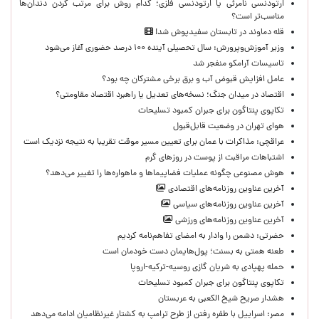
ارتودنسی نامرئی یا ارتودنسی فلزی؛ کدام روش برای مرتب کردن دندان‌ها
مناسب‌تر است؟
قله دماوند در تابستان سفیدپوش شد!
وزیر آموزش‌وپرورش: سال تحصیلی آینده ۱۰۰ درصد حضوری آغاز می‌شود
تاسیسات آرامکو منفجر شد
عامل افزایش قبوض آب و برق برخی مشترکان چه بود؟
اقتصاد در میدان جنگ؛ نسخه‌های تعدیل یا راهبرد اقتصاد مقاومتی؟
تکاپوی پنتاگون برای جبران کمبود تسلیحات
هوای تهران در وضعیت قابل‌قبول
عراقچی: مذاکرات با عمان برای تعیین مسیر موقت تقریبا به نتیجه نزدیک است
اشتباهات مراقبت از پوست در روزهای گرم
هوش مصنوعی چگونه عملیات فضاپیماها و ماهواره‌ها را تغییر می‌دهد؟
آخرین عناوین روزنامه‌های اقتصادی
آخرین عناوین روزنامه‌های سیاسی
آخرین عناوین روزنامه‌های ورزشی
حضرتی: دشمن را وادار به امضای تفاهم‌نامه کردیم
طعنه همتی به بسنت؛ پول‌هایمان دست خودمان است
حمله پهپادی به شریان گازی روسیه-ترکیه-اروپا
تکاپوی پنتاگون برای جبران کمبود تسلیحات
هشدار صریح شیخ الکعبی به عربستان
مصر: اسراییل با طفره رفتن از طرح ترامپ به کشتار غیرنظامیان ادامه می‌دهد