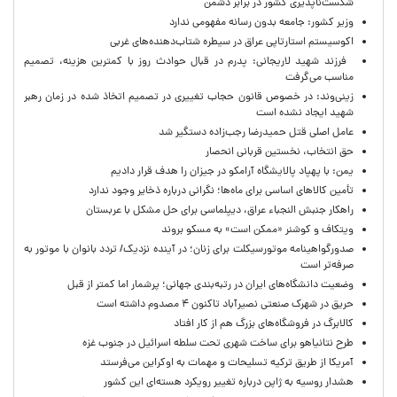
شکست‌ناپذیری کشور در برابر دشمن
وزیر کشور: جامعه بدون رسانه مفهومی ندارد
اکوسیستم استارتاپی عراق در سیطره شتاب‌دهنده‌‌های غربی
فرزند شهید لاریجانی: پدرم در قبال حوادث روز با کمترین هزینه، تصمیم
مناسب می‌گرفت
زینی‌وند: در خصوص قانون حجاب تغییری در تصمیم اتخاذ شده در زمان رهبر
شهید ایجاد نشده است
عامل اصلی قتل حمیدرضا رجب‌زاده دستگیر شد
حق انتخاب، نخستین قربانی انحصار
یمن: با پهپاد پالایشگاه آرامکو در جیزان را هدف قرار دادیم
تأمین کالاهای اساسی برای ماه‌ها؛ نگرانی درباره ذخایر وجود ندارد
راهکار جنبش النجباء عراق، دیپلماسی برای حل مشکل با عربستان
ویتکاف و کوشنر «ممکن است» به مسکو بروند
صدورگواهینامه موتورسیکلت برای زنان؛ در آینده نزدیک/ تردد بانوان با موتور به‌
صرفه‌تر است
وضعیت دانشگاه‌های ایران در رتبه‌بندی جهانی؛ پرشمار اما کمتر از قبل
حریق در شهرک صنعتی نصیرآباد تاکنون ۴ مصدوم داشته است
کالابرگ در فروشگاه‌های بزرگ هم از کار افتاد
طرح نتانیاهو برای ساخت شهری تحت سلطه اسرائیل در جنوب غزه
آمریکا از طریق ترکیه تسلیحات و مهمات به اوکراین می‌فرستد
هشدار روسیه به ژاپن درباره تغییر رویکرد هسته‌ای این کشور