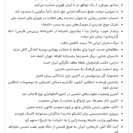
سناتور مورفی: از یک توافق بد با ایران قوی‌تر حمایت می‌کنم
با تصویب دولت، هیچ دستگاه اجرایی حق ندارد رأساً سکویی را مسدود کند
انتصاب محسن رضایی به عنوان نماینده رهبر انقلاب در شورای عالی امنیت ملی
شلیک موج جدیدی از موشک‌های یمن به سمت «المخا»
برانداز خوب، برانداز بد! / پخت‌وپز ناشیانه در آشپزخانه‌ بی‌بی‌سی فارسی/ «تله
گران‌سازی» پیش پای دولت
مرگ دختران ایرانی ۹۶ درصد کاهش یافت
مطالعه‌ای جدید: اروپا برای مقابله با حملات پهپادی روسیه آمادگی کافی ندارد
دادسرای جنایی: پیکر حمیدرضا رجب‌زاده اطراف تهران کشف شد
دارابی: مکتب فرشچیان نقطه عطف نگارگری ایران است
پیام تسلیت وزیر فرهنگ به سیدحسن خمینی
جشنواره گل پرسپولیس در آخرین بازی تدارکاتی پیش فصل
جانشین فرمانده انتظامی کشور: نگذاریم مسائل اجتماعی به موضوعات انتظامی
تبدیل شود
آخرین وضعیت عفونت‌های تنفسی در کشور/آنفلوانزای نوع B غالب شد
آخرین آمار مجردها، سن ازدواج و حمایت از جوانی جمعیت
تاکید معاون رئیس پارلمان عراق بر لزوم تصویب قانون حشد شعبی
پیروزی منچسترسیتی برابر اتلتیکو مادرید/ شاگردان سیموئنه کامبک خوردند
سخنگوی وزارت خارجه روسیه ژاپن را به «خیانت به تاریخ» متهم کرد
آیت الله آملی لاریجانی: ایران به هیچ قیمتی از تنگه هرمز عقب نشینی نخواهد
کرد