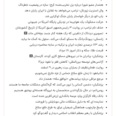
هشدار عضو شورا درباره پل تخریب‌شده کرج؛ سازه در وضعیت خطرناک
وال‌ استریت ژورنال: ترامپ می‌خواهد به تقابل با ایران پایان دهد
پاپ لئو بار دیگر خواستار پایان جنگ اوکراین شد
حرکت مشکوک یک هواپیما در نزدیکی پایگاه آمریکا در جیبوتی
حذف نام ترامپ در روایت ۳ رئیس‌جمهور اسبق آمریکا از تاریخ کشورشان
تصویری دردناک از دلفینی که یک هفته کنار جسد بچه‌اش ماند
زلنسکی: پیونگ‌یانگ به مسکو کمک می‌کند، سئول به کمک ما بیاید
رشد ۷۳ درصدی تجارت ایران و ترکیه در سایه محاصره دریایی
قیمت طلا، سکه و دلار امروز ۱۸ مرداد
پزشکیان: برادران ما در نیروهای مسلح کاری کردند کارستان
آژانس‌های توسعه بین‌المللی؛ کاهش فقر یا نفوذ نرم؟!
روایت طحان‌نظیف از بمباران بیت رهبری در ۹ اسفند
نتانیاهو: تا زمان خلع سلاح حماس از غزه خارج نمی‌شویم
مرجع عراقی درباره پیامدهای «توافق مکه» هشدار داد
پزشکیان: دشمن کسانی را ترور می‌کنند که گره‌گشای مشکلات جامعه ما هستند
روس‌اتم: در حال بازگرداندن متخصصان به نیروگاه هسته‌ای بوشهر هستیم
بانک رفاه کارگران وارد عرصه بانکداری ارزش‌آفرین شده است
نماینده ای که به دلیل مشکلات مالی موبایلش را فروخت
پاسخ چارچوب هماهنگی شیعیان عراق به طرح خلع سلاح
پزشکیان با رهبر معظم انقلاب اسلامی دیدار و گفت‌وگو کرد