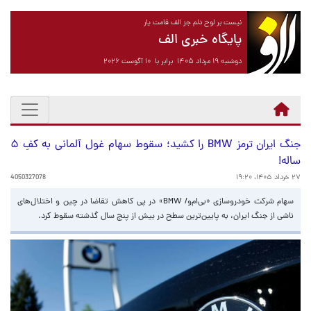
نیست بر لوح دلم جز الف قامت یار
پایگاه خبری الف
دوشنبه ۱۹ مرداد ۱۴۰۵ برابر با ۱۰ آگوست ۲۰۲۶
جنگ ایران ترمز BMW را کشید؛ سقوط سهام غول آلمانی به کفِ ۵
ساله!
۲۷ خرداد ۱۴۰۵، ۱۹:۲۰
4050327078
سهام شرکت خودروسازی «بی‌ام‌و/ BMW» در پی کاهش تقاضا در چین و اختلال‌های
ناشی از جنگ ایران، به پایین‌ترین سطح در بیش از پنج سال گذشته سقوط کرد.