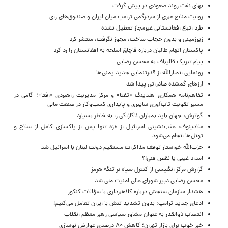
بهای نفت روند صعودی در پیش گرفت
روایت منابع عبری از سردرگمی ترامپ میان ایران و صندوق‌های رای
طرد اتباع افغانستانی غیرمجاز تعطیل نشده
زیرزمینی و بدون حجاب ساخت، مجوز نگرفت، منتشر کرد
پاکستان اتهام طالبان درباره قاچاق اسلحه به افغانستان را رد کرد
پیام تبریک قالیباف به محسن رضایی
رونمایی انصارالله از قدرتنمایی جدید یمنی‌ها
ارزهای گمشده صادراتی پیدا شد
تفاهم‌نامه همکاری هلدینگ «تفتا» و مرکز مدیریت راهبردی «افتا»؛ گامی در
مسیر تقویت تاب‌آوری سایبری و پایداری کسب‌وکار در صنعت مالی
گوترش: جهان باید بمباران ناکازاکی را به‌ خاطر بسپارد
ملادینوف: عقب‌نشینی اسرائیل از غزه تنها پس از پاکسازی کامل از سلاح و
تونل‌ها انجام می‌شود
حزب‌الله خواستار توقف مذاکرات مستقیم دولت لبنان با اسرائیل شد
امداد غیبی يا نقص فني!؟
گزارش مرکز انگلیسی از کنترل سپاه بر تنگه هرمز
محسن رضایی دبیر شورای عالی امنیت ملی شد
هشدار سازمان سنجش درباره کلاهبرداری با سؤالات کنکور
ادعای جدید ترامپ: بدون تشدید تنش با ایران تعامل می‌کنیم!
انتصاب ذوالقدر به عنوان مشاور سیاسی رهبر معظم انقلاب
خبر خوب برای بازار تهران؛ کاهش ۸۰ درصدی عوارض نوسازی