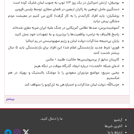
یونیفل: ارتش اسرائیل در یک روز ۱۱۳ توپ به جنوب لبنان شلیک کرده است
دستگیری عامل توهین به زائران اربعین در فضای مجازی توسط پلیس قزوین
پزشکیان: باید افراد کارآمدتر را به کار گرفت/ کاری می کنیم در معیشت مردم
مشکلی پیش نیاید
آسوشیتدپرس: صدها نظامی آمریکایی در جنگ علیه ایران ضربه مغزی شده‌اند
پاسخ قالیباف به ترامپ: واقعیت‌ها را بپذیرید و به تعهدات خود عمل کنید
پایان بی‌نتیجه مذاکرات دولت لبنان و رژیم صهیونیستی در رم ایتالیا
فوری؛ شرط جدید بازنشستگی اعلام شد/ این افراد برای بازنشستگی باید ۵ سال
بیشتر خدمت کنند
کاپیتان سابق از پرسپولیسی‌ها حلالیت طلبید + عکس
ادعای شبکه «الحدث» درباره ایجاد گذرگاه موقت در تنگه هرمز
یحیی سریع: مواضع مزدوران سعودی را با موشک بالستیک و پهپاد در هم
شکستیم
حزب‌الله: دولت لبنان مذاکرات و امتیازدهی به تل‌آویو را متوقف کند
بیشتر
ما را دنبال کنید.
آرشیو
آخرین خبرها
ارتباط با ما