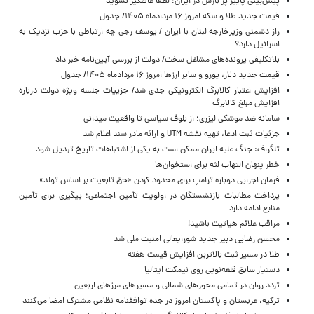
پیش‌بینی پاییز پر بارش در ایران؛ لطفا غافلگیر نشوید
قیمت جدید طلا و سکه امروز ۱۶ مردادماه ۱۴۰۵/ جدول
راز دشمنی وزیرخارجه لبنان با ایران / یوسف رجی چه ارتباطی با حزب نزدیک به
اسرائیل دارد؟
بلاتکلیفی پرونده‌های مشاغل سخت/ دولت از بررسی آیین‌نامه خبر داد
قیمت جدید دلار، یورو و سایر ارزها امروز ۱۶ مردادماه ۱۴۰۵/ جدول
افزایش اعتبار کالابرگ الکترونیکی جدی شد/ جزییات جلسه ویژه دولت درباره
افزایش مبلغ کالابرگ
سامانه ضد موشکی لیزری؛ از بلوف سیاسی تا واقعیت میدانی
جزئیات ثبت ادعا، تهیه نقشه UTM و ارائه مادر سند اعلام شد
تلگراف: جنگ علیه ایران ممکن است به یکی از اشتباهات تاریخ تبدیل شود
خطر پنهان التهاب لثه برای استخوان‌ها
فرمان اجرایی دوباره ترامپ برای محدود کردن «حق تابعیت بر اساس تولد»
پرداخت مطالبات بازنشستگان در اولویت تأمین اجتماعی؛ پیگیری برای تأمین
منابع ادامه دارد
مراقب علائم هپاتیت باشید!
محسن رضایی دبیر جدید شورایعالی امنیت ملی شد
طلا در مسیر ثبت بالاترین افزایش قیمت هفته
دستیار سابق قلعه‌نویی روی نیمکت ایتالیا
تردد روان در تمامی محورهای شمالی و مسیرهای مرزهای اربعین
ترکیه، عربستان و پاکستان امروز در جده توافقنامه نظامی مشترک امضا می‌کنند