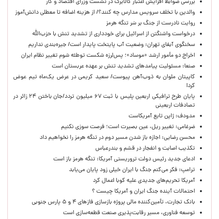
بررسی ضوابط افزایش اعتبار کالابرگ در نشست وزرای اقتصاد و کار
والدین با تخلف سرویس مدارس چه کنند؟/ از هزینه اضافه تا معطلی دانش‌آموز
روایت نادرست از جنگ بر سَر تنگه هرمز
درخواست واشنگتن از اسرائیل برای خودداری از تشدید تنش با حزب‌الله
سخنگوی آبفای تهران: وضعیت آب پایتخت پایدار است/ جیره‌بندی نداریم
اخراج دو مأمور ارشد «موساد»؛ پس‌لرزه شکست توطئه شوم تغییر نظام ایران
صنعا: مسئولیت پیامدهای تشدید تنش بر عهده عربستان است
کاپیتان ملوان به ذوب‌آهن پیوست/ سعید کریمی در عرض یک‌ماه تیم عوض
کرد!
پایان طرح ترافیکی اربعین پلیس با ثبت ۶۷ میلیون تردد/جان باختن ۲۴ زائر در
تصادفات اربعینی
مدودف: ژاپن تابع آمریکاست
ضرغامی: تغییر ریل، عین بصیرت است؛ فرصت سوزی نکنیم
محسن رضایی: اجازه باز شدن مسیر دوم در تنگه هرمز را نخواهیم داد
تکذیب اصابت و انفجار در قشم و بندرعباس
ادعای جدید رئیس دولت تروریستی آمریکا: تنگه هرمز باز است
ترامپ: فکر می‌کنم جنگ با ایران خیلی زود پایان می‌یابد
آمریکا تحریم‌های جدیدی علیه کوبا اعمال کرد
احتمالات آینده جنگ ایران و آمریکا چیست ؟
بانک تجارت، تأمین‌کننده مالی پروژه بازسازی فازهای ۴ و ۵ پارس جنوبی
توسعه فناوری، مسیر رقابت‌پذیری صنعت قطعه‌سازی است