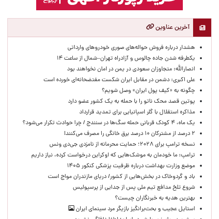
آخرین عناوین
هشدار درباره فروش حواله‌های صوری خودروهای وارداتی
یکطرفه شدن جاده چالوس و آزادراه تهران–شمال از ساعت ۱۴
انصارالله: متجاوزان سعودی در یمن در امان نخواهند بود
علی اکبری: دشمن در مقابل ایران شکست مفتضحانه‌ای خورده است
چگونه به «کیف پول ایران» وصل شویم؟
پوتین قصد محک ناتو را با حمله به یک کشور عضو دارد
مذاکره استقلال با گلر اسپانیایی برای تمدید قرارداد
یک ماه، ۴ کودک قربانی حمله سگ‌ها در سنندج / چرا حوادث تکرار می‌شود؟
۲ درصد از مشترکان ۱۰ درصد برق خانگی را مصرف می‌کنند!
نسخه ترامپ برای ۲۰۲۸؛ حمایت محرمانه از نامزدی جی‌دی ونس
ترامپ: ما خودمان به موشک‌هایی که اوکراین درخواست کرده، نیاز داریم
موضع وزارت بهداشت درباره ظرفیت پزشکی کنکور ۱۴۰۵
باد و گردوخاک در بخش‌هایی از کشور/ دریای مازندران مواج است
شروع تلخ مدافع تیم ملی پس از جدایی از پرسپولیس
بهترین هدیه به خبرنگاران چیست؟
استایل عجیب و بحث‌برانگیز بازیگر مرد سینمای ایران