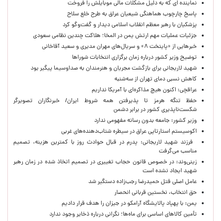
نماینده ای که به دلیل مشکلات مالی موبایلش را فروخت
پاسخ چارچوب هماهنگی شیعیان عراق به طرح خلع سلاح
پزشکیان با رهبر معظم انقلاب اسلامی دیدار و گفت‌وگو کرد
جزئیات عملیات مهم ارتش یمن در المخا؛ هلاکت چندین نظامی سعودی
خبرهایی از «پایتخت ۸» و سریال‌های مهران مدیری و سعید آقاخانی
توضیح وزیر کشور درباره زمان برگزاری انتخابات شوراها
شهید لاریجانی برای بازگشت مجریان و هنرمندان به صداوسیما پیگیر بود
کاهش نسبی دمای تهران از سه‌شنبه
عراقچی: اکنون هیچ مذاکره‌ای با آمریکا نداریم
حفظ تنگه هرمز تا پذیرفتن همه شروط ایران/ خبرنگاران تصویرگر
شکست‌ناپذیری کشور در برابر دشمن
وزیر کشور: جامعه بدون رسانه مفهومی ندارد
اکوسیستم استارتاپی عراق در سیطره شتاب‌دهنده‌‌های غربی
فرزند شهید لاریجانی: پدرم در قبال حوادث روز با کمترین هزینه، تصمیم
مناسب می‌گرفت
زینی‌وند: در خصوص قانون حجاب تغییری در تصمیم اتخاذ شده در زمان رهبر
شهید ایجاد نشده است
عامل اصلی قتل حمیدرضا رجب‌زاده دستگیر شد
حق انتخاب، نخستین قربانی انحصار
یمن: با پهپاد پالایشگاه آرامکو در جیزان را هدف قرار دادیم
تأمین کالاهای اساسی برای ماه‌ها؛ نگرانی درباره ذخایر وجود ندارد