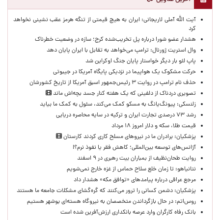
آیت الله آملی لاریجانی: ایران به هیچ قیمتی از تنگه هرمز عقب نشینی نخواهد
کرد
هشدار عضو شورا درباره پل تخریب‌شده کرج؛ سازه در وضعیت خطرناک
وال‌ استریت ژورنال: ترامپ می‌خواهد به تقابل با ایران پایان دهد
پاپ لئو بار دیگر خواستار پایان جنگ اوکراین شد
حرکت مشکوک یک هواپیما در نزدیکی پایگاه آمریکا در جیبوتی
حذف نام ترامپ در روایت ۳ رئیس‌جمهور اسبق آمریکا از تاریخ کشورشان
تصویری دردناک از دلفینی که یک هفته کنار جسد بچه‌اش ماند
زلنسکی: پیونگ‌یانگ به مسکو کمک می‌کند، سئول به کمک ما بیاید
رشد ۷۳ درصدی تجارت ایران و ترکیه در سایه محاصره دریایی
قیمت طلا، سکه و دلار امروز ۱۸ مرداد
پزشکیان: برادران ما در نیروهای مسلح کاری کردند کارستان
آژانس‌های توسعه بین‌المللی؛ کاهش فقر یا نفوذ نرم؟!
روایت طحان‌نظیف از بمباران بیت رهبری در ۹ اسفند
نتانیاهو: تا زمان خلع سلاح حماس از غزه خارج نمی‌شویم
مرجع عراقی درباره پیامدهای «توافق مکه» هشدار داد
پزشکیان: دشمن کسانی را ترور می‌کنند که گره‌گشای مشکلات جامعه ما هستند
روس‌اتم: در حال بازگرداندن متخصصان به نیروگاه هسته‌ای بوشهر هستیم
بانک رفاه کارگران وارد عرصه بانکداری ارزش‌آفرین شده است