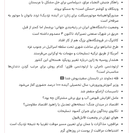
راهکار جنبش النجباء عراق، دیپلماسی برای حل مشکل با عربستان
ویتکاف و کوشنر «ممکن است» به مسکو بروند
صدورگواهینامه موتورسیکلت برای زنان؛ در آینده نزدیک/ تردد بانوان با موتور به‌
صرفه‌تر است
وضعیت دانشگاه‌های ایران در رتبه‌بندی جهانی؛ پرشمار اما کمتر از قبل
حریق در شهرک صنعتی نصیرآباد تاکنون ۴ مصدوم داشته است
کالابرگ در فروشگاه‌های بزرگ هم از کار افتاد
طرح نتانیاهو برای ساخت شهری تحت سلطه اسرائیل در جنوب غزه
آمریکا از طریق ترکیه تسلیحات و مهمات به اوکراین می‌فرستد
هشدار روسیه به ژاپن درباره تغییر رویکرد هسته‌ای این کشور
ارتودنسی نامرئی یا ارتودنسی فلزی؛ کدام روش برای مرتب کردن دندان‌ها
مناسب‌تر است؟
قله دماوند در تابستان سفیدپوش شد!
وزیر آموزش‌وپرورش: سال تحصیلی آینده ۱۰۰ درصد حضوری آغاز می‌شود
تاسیسات آرامکو منفجر شد
عامل افزایش قبوض آب و برق برخی مشترکان چه بود؟
اقتصاد در میدان جنگ؛ نسخه‌های تعدیل یا راهبرد اقتصاد مقاومتی؟
تکاپوی پنتاگون برای جبران کمبود تسلیحات
هوای تهران در وضعیت قابل‌قبول
عراقچی: مذاکرات با عمان برای تعیین مسیر موقت تقریبا به نتیجه نزدیک است
اشتباهات مراقبت از پوست در روزهای گرم