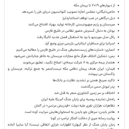
از دیوارهای ۲۰۱۹ تا پیمان مکه
حاجی‌دلیگانی: مجلس اجازه تصویب کنوانسیون دریای خزر را نمی‌دهد
دبل درگاهی در شب توقف استانداردلیژ
صربستان و رژیم صهیونیستی کارخانه تولید پهپاد افتتاح می‌کنند
یونان به دنبال گسترش حضور نظامی در خلیج فارس
رئال مدل مورینیو با برد به استقبال فصل جدید لالیگا رفت
اسپانیا برای مسافران ایتالیایی بازرسی مرزی وضع کرد
انصاری: خسارت‌های زیست‌محیطی جنگ در خلیج فارس را مطالبه‌ می‌کنیم
یمن: تشکیل ائتلاف هرگز مانع مجازات عربستان به خاطر جنایاتش نمی‌شود
هشدار بیمه مرکزی به ۸ شرکت بیمه‌ای؛ اصلاح نکنید، تعلیق می‌شوید
فیدان: ایران هدف پیمان دفاعی مکه نیست/مصر به جمع ترکیه، عربستان و
پاکستان می پیوندد
تاکید صریح همتی بر تشدید نظارت بر بانک‌ها
پدر لیونل مسی درگذشت
اختلاف بر سر زمین کشاورزی منجر به قتل شد
راه‌حل نماینده روسیه برای پایان جنگ آمریکا علیه ایران
تظاهرات هزاران نفری علیه دولت «فردریش مرتس» در آلمان
هانتر بایدن: سرطان جو بایدن به استخوان‌هایش سرایت کرده است
روایت رسانه عبری از دخالت آشکار ترامپ در کوبا
زمان پایان جنگ از نظر کیهان/ اظهارات خرازی اتفاقی نیست/ آیا سایپا آماده