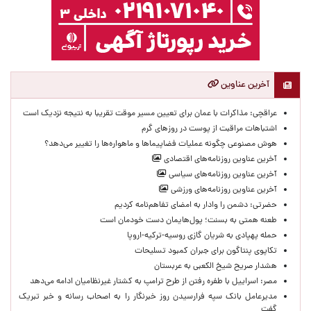
آخرین عناوین
عراقچی: مذاکرات با عمان برای تعیین مسیر موقت تقریبا به نتیجه نزدیک است
اشتباهات مراقبت از پوست در روزهای گرم
هوش مصنوعی چگونه عملیات فضاپیماها و ماهواره‌ها را تغییر می‌دهد؟
آخرین عناوین روزنامه‌های اقتصادی
آخرین عناوین روزنامه‌های سیاسی
آخرین عناوین روزنامه‌های ورزشی
حضرتی: دشمن را وادار به امضای تفاهم‌نامه کردیم
طعنه همتی به بسنت؛ پول‌هایمان دست خودمان است
حمله پهپادی به شریان گازی روسیه-ترکیه-اروپا
تکاپوی پنتاگون برای جبران کمبود تسلیحات
هشدار صریح شیخ الکعبی به عربستان
مصر: اسراییل با طفره رفتن از طرح ترامپ به کشتار غیرنظامیان ادامه می‌دهد
مدیرعامل بانک سپه فرارسیدن روز خبرنگار را به اصحاب رسانه و خبر تبریک
گفت