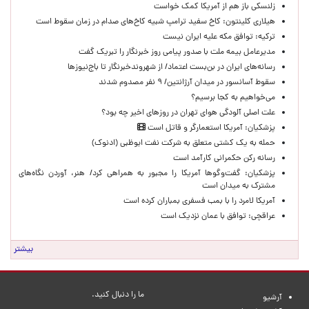
زلنسکی باز هم از آمریکا کمک خواست
هیلاری کلینتون: کاخ سفید ترامپ شبیه کاخ‌های صدام در زمان سقوط است
ترکیه: توافق مکه علیه ایران نیست
مدیرعامل بیمه ملت با صدور پیامی روز خبرنگار را تبریک گفت
رسانه‌های ایران در بن‌بست اعتماد/ از شهروندخبرنگار تا باج‌نیوزها
سقوط آسانسور در میدان آرژانتین/ ۹ نفر مصدوم شدند
می‌خواهیم به کجا برسیم؟
علت اصلی آلودگی هوای تهران در روزهای اخیر چه بود؟
پزشکیان: آمریکا استعمارگر و قاتل است
حمله به یک کشتی متعلق به شرکت نفت ابوظبی (ادنوک)
رسانه رکن حکمرانی کارآمد است
پزشکیان: گفت‌وگوها آمریکا را مجبور به همراهی کرد/ هنر، آوردن نگاه‌های
مشترک به میدان است
آمریکا لامرد را با بمب فسفری بمباران کرده است
عراقچی: توافق با عمان نزدیک است
بیشتر
ما را دنبال کنید.
آرشیو