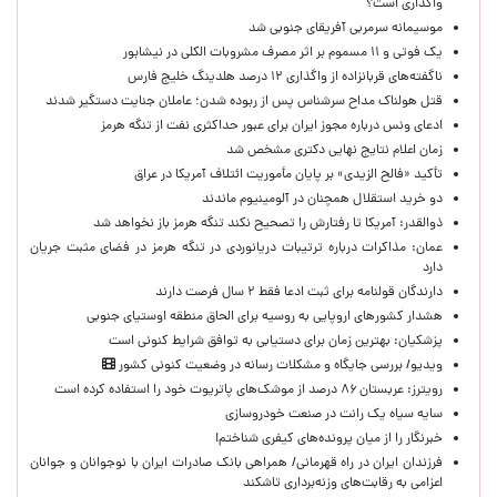
واگذاری است؟
موسیمانه سرمربی آفریقای جنوبی شد
یک فوتی و ۱۱ مسموم بر اثر مصرف مشروبات الکلی در نیشابور
ناگفته‌های قربانزاده از واگذاری ۱۲ درصد هلدینگ خلیج فارس
قتل هولناک مداح سرشناس پس از ربوده شدن؛ عاملان جنایت دستگیر شدند
ادعای ونس درباره مجوز ایران برای عبور حداکثری نفت از تنگه هرمز
زمان اعلام نتایج نهایی دکتری مشخص شد
تأکید «فالح الزیدی» بر پایان مأموریت ائتلاف آمریکا در عراق
دو خرید استقلال همچنان در آلومینیوم ماندند
ذوالقدر: آمریکا تا رفتارش را تصحیح نکند تنگه هرمز باز نخواهد شد
عمان: مذاکرات درباره ترتیبات دریانوردی در تنگه هرمز در فضای مثبت جریان
دارد
دارندگان قولنامه برای ثبت ادعا فقط ۲ سال فرصت دارند
هشدار کشورهای اروپایی به روسیه برای الحاق منطقه اوستیای جنوبی
پزشکیان‌: بهترین زمان برای دستیابی به توافق شرایط کنونی است
ویدیو/ بررسی جایگاه و مشکلات رسانه در وضعیت کنونی کشور
رویترز: عربستان ۸۶ درصد از موشک‌های پاتریوت خود را استفاده کرده است
سایه سیاه یک رانت در صنعت خودروسازی
خبرنگار را از میان پرونده‌های کیفری شناختم!
​فرزندان ایران در راه قهرمانی/ همراهی بانک صادرات ایران با نوجوانان و جوانان
اعزامی به رقابت‌های وزنه‌برداری تاشکند