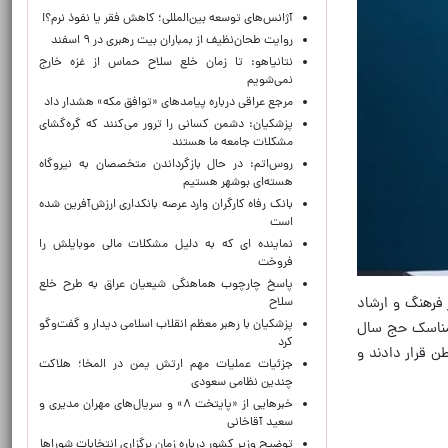
آژانس‌های توسعه بین‌المللی؛ کاهش فقر یا نفوذ نرم؟!
روایت طحان‌نظیف از بمباران بیت رهبری در ۹ اسفند
نتانیاهو: تا زمان خلع سلاح حماس از غزه خارج
نمی‌شویم
مرجع عراقی درباره پیامدهای «توافق مکه» هشدار داد
پزشکیان: دشمن کسانی را ترور می‌کنند که گره‌گشای
مشکلات جامعه ما هستند
روس‌اتم: در حال بازگرداندن متخصصان به نیروگاه
هسته‌ای بوشهر هستیم
بانک رفاه کارگران وارد عرصه بانکداری ارزش‌آفرین شده
است
نماینده ای که به دلیل مشکلات مالی موبایلش را
فروخت
پاسخ چارچوب هماهنگی شیعیان عراق به طرح خلع
 فرهنگ و ارشاد
سلاح
پزشکیان با رهبر معظم انقلاب اسلامی دیدار و گفت‌وگو
 مناسک حج سال
کرد
رار دادند‌ ‌و‌
جزئیات عملیات مهم ارتش یمن در المخا؛ هلاکت
چندین نظامی سعودی
خبرهایی از «پایتخت ۸» و سریال‌های مهران مدیری و
سعید آقاخانی
توضیح وزیر کشور درباره زمان برگزاری انتخابات شوراها