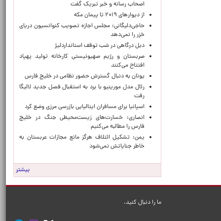
اصحاب رسانه و خبر تبریک گفت
از دیوارهای ۲۰۱۹ تا پیمان مکه
حاجی‌دلیگانی: مجلس اجازه تصویب کنوانسیون دریای
خزر را نمی‌دهد
دبل درگاهی در شب توقف استانداردلیژ
صربستان و رژیم صهیونیستی کارخانه تولید پهپاد
افتتاح می‌کنند
یونان به دنبال گسترش حضور نظامی در خلیج فارس
رئال مدل مورینیو با برد به استقبال فصل جدید لالیگا
رفت
اسپانیا برای مسافران ایتالیایی بازرسی مرزی وضع کرد
انصاری: خسارت‌های زیست‌محیطی جنگ در خلیج
فارس را مطالبه‌ می‌کنیم
یمن: تشکیل ائتلاف هرگز مانع مجازات عربستان به
خاطر جنایاتش نمی‌شود
بیشتر
ما را دنبال کنید.