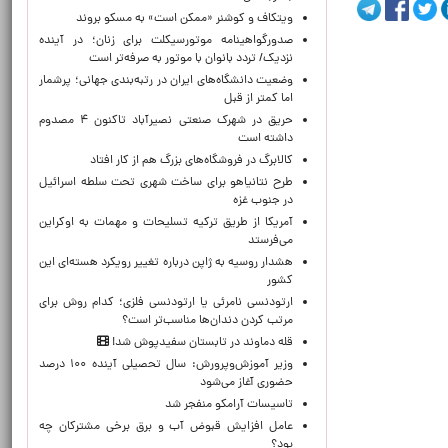
ویتکاف و کوشنر «ممکن است» به مسکو بروند
صدورگواهینامه موتورسیکلت برای زنان؛ در آینده
نزدیک/ تردد بانوان با موتور به‌ صرفه‌تر است
وضعیت دانشگاه‌های ایران در رتبه‌بندی جهانی؛ پرشمار
اما کمتر از قبل
حریق در شهرک صنعتی نصیرآباد تاکنون ۴ مصدوم
داشته است
کالابرگ در فروشگاه‌های بزرگ هم از کار افتاد
طرح نتانیاهو برای ساخت شهری تحت سلطه اسرائیل
در جنوب غزه
آمریکا از طریق ترکیه تسلیحات و مهمات به اوکراین
می‌فرستد
هشدار روسیه به ژاپن درباره تغییر رویکرد هسته‌ای این
کشور
ارتودنسی نامرئی یا ارتودنسی فلزی؛ کدام روش برای
مرتب کردن دندان‌ها مناسب‌تر است؟
قله دماوند در تابستان سفیدپوش شد!
وزیر آموزش‌وپرورش: سال تحصیلی آینده ۱۰۰ درصد
حضوری آغاز می‌شود
تاسیسات آرامکو منفجر شد
عامل افزایش قبوض آب و برق برخی مشترکان چه
بود؟