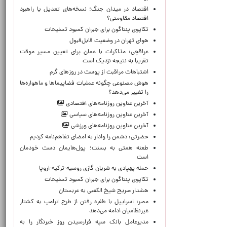
اقتصاد در میدان جنگ؛ نسخه‌های تعدیل یا راهبرد
اقتصاد مقاومتی؟
تکاپوی پنتاگون برای جبران کمبود تسلیحات
هوای تهران در وضعیت قابل‌قبول
عراقچی: مذاکرات با عمان برای تعیین مسیر موقت
تقریبا به نتیجه نزدیک است
اشتباهات مراقبت از پوست در روزهای گرم
هوش مصنوعی چگونه عملیات فضاپیماها و ماهواره‌ها
را تغییر می‌دهد؟
آخرین عناوین روزنامه‌های اقتصادی
آخرین عناوین روزنامه‌های سیاسی
آخرین عناوین روزنامه‌های ورزشی
حضرتی: دشمن را وادار به امضای تفاهم‌نامه کردیم
طعنه همتی به بسنت؛ پول‌هایمان دست خودمان
است
حمله پهپادی به شریان گازی روسیه-ترکیه-اروپا
تکاپوی پنتاگون برای جبران کمبود تسلیحات
هشدار صریح شیخ الکعبی به عربستان
مصر: اسراییل با طفره رفتن از طرح ترامپ به کشتار
غیرنظامیان ادامه می‌دهد
مدیرعامل بانک سپه فرارسیدن روز خبرنگار را به