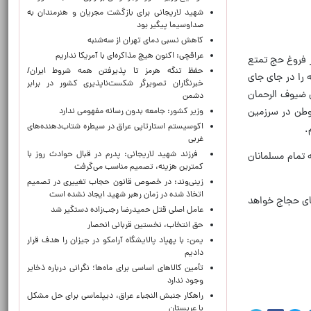
شهید لاریجانی برای بازگشت مجریان و هنرمندان به
صداوسیما پیگیر بود
کاهش نسبی دمای تهران از سه‌شنبه
عراقچی: اکنون هیچ مذاکره‌ای با آمریکا نداریم
ر فروغ حج تمتع
حفظ تنگه هرمز تا پذیرفتن همه شروط ایران/
 را در جای جای
خبرنگاران تصویرگر شکست‌ناپذیری کشور در برابر
ن ضیوف الرحمان
دشمن
ن ‌در ‌سرزمین
وزیر کشور: جامعه بدون رسانه مفهومی ندارد
اکوسیستم استارتاپی عراق در سیطره شتاب‌دهنده‌‌های
.
غربی
فرزند شهید لاریجانی: پدرم در قبال حوادث روز با
 تمام مسلمانان
کمترین هزینه، تصمیم مناسب می‌گرفت
زینی‌وند: در خصوص قانون حجاب تغییری در تصمیم
اتخاذ شده در زمان رهبر شهید ایجاد نشده است
عای حجاج خواهد
عامل اصلی قتل حمیدرضا رجب‌زاده دستگیر شد
حق انتخاب، نخستین قربانی انحصار
یمن: با پهپاد پالایشگاه آرامکو در جیزان را هدف قرار
دادیم
تأمین کالاهای اساسی برای ماه‌ها؛ نگرانی درباره ذخایر
وجود ندارد
راهکار جنبش النجباء عراق، دیپلماسی برای حل مشکل
با عربستان