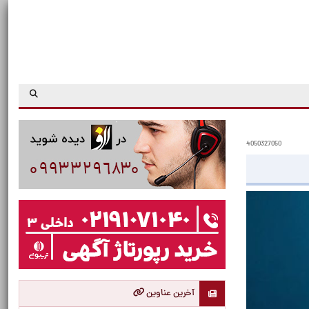
4050327050
آخرین عناوین