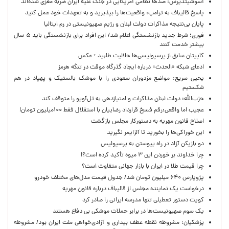
آسوشیتدپرس: صدها نظامی آمریکایی در جنگ علیه ایران ضربه مغزی شده‌اند
پاسخ قالیباف به ترامپ: واقعیت‌ها را بپذیرید و به تعهدات خود عمل کنید
پایان بی‌نتیجه مذاکرات دولت لبنان و رژیم صهیونیستی در رم ایتالیا
فوری؛ شرط جدید بازنشستگی اعلام شد/ این افراد برای بازنشستگی باید ۵ سال
بیشتر خدمت کنند
کاپیتان سابق از پرسپولیسی‌ها حلالیت طلبید + عکس
ادعای شبکه «الحدث» درباره ایجاد گذرگاه موقت در تنگه هرمز
یحیی سریع: مواضع مزدوران سعودی را با موشک بالستیک و پهپاد در هم
شکستیم
حزب‌الله: دولت لبنان مذاکرات و امتیازدهی به تل‌آویو را متوقف کند
عجیب اما واقعی:رقم فسخ قرارداد رضاییان با استقلال فقط ۱۰۰میلیون تومان!
اصلاح قانون مهریه به دستورکار مجلس بازگشت
این خوراکی‌ها را بخورید تا آلزایمر نگیرید
دو بازیکن آزاد در راه پیوستن به پرسپولیس
چرا خداوند بر خوردن این ۳ میوه تأکید کرده است؟!
چرا قیمت طلا در ایران با بازار جهانی متفاوت است؟
پژوپارس ۶۴۰ میلیون تومان شد/ جدول قیمت مدل‌های مختلف خودرو
درخواست یک نماینده مجلس از قالیباف درباره قانون مهریه
کویت دستور تعطیلی تنها مدرسه ایرانی را صادر کرد
یک‌ سوم صهیونیست‌ها در برابر حملات موشکی بی دفاع هستند
پزشکیان: مشروطه نقطه عطف بیداری و آزادی‌خواهی ملت ایران بود/ مشروطه