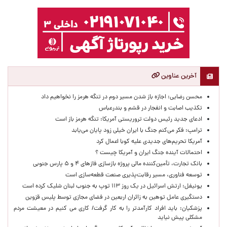
آخرین عناوین
محسن رضایی: اجازه باز شدن مسیر دوم در تنگه هرمز را نخواهیم داد
تکذیب اصابت و انفجار در قشم و بندرعباس
ادعای جدید رئیس دولت تروریستی آمریکا: تنگه هرمز باز است
ترامپ: فکر می‌کنم جنگ با ایران خیلی زود پایان می‌یابد
آمریکا تحریم‌های جدیدی علیه کوبا اعمال کرد
احتمالات آینده جنگ ایران و آمریکا چیست ؟
بانک تجارت، تأمین‌کننده مالی پروژه بازسازی فازهای ۴ و ۵ پارس جنوبی
توسعه فناوری، مسیر رقابت‌پذیری صنعت قطعه‌سازی است
یونیفل: ارتش اسرائیل در یک روز ۱۱۳ توپ به جنوب لبنان شلیک کرده است
دستگیری عامل توهین به زائران اربعین در فضای مجازی توسط پلیس قزوین
پزشکیان: باید افراد کارآمدتر را به کار گرفت/ کاری می کنیم در معیشت مردم
مشکلی پیش نیاید