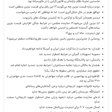
نخستین تجربه نظام پارلمانی و قانون‌گرایی را در خاورمیانه بود
مردم درباره قیمت بنزین چه می‌گویند؟/ این رقم برای قیمت بنزین منطقی است
توافق هرمز در حال شکل‌گیری است؛ اما نه توافقی که ترامپ می‌خواست
دردسر همزمان آمریکا و اوکراین با ته کشیدن موشک های پاتریوت
آیا بنزین گران می‌شود؟/ نماینده مجلس: در شرایط جنگی افزایش قیمت بنزین
پیامدهای گسترده اجتماعی و امنیتی خواهد داشت
اول اینترنت، حالا آب و برق؟!
رونمایی از جدی‌ترین مشتری رامین رضاییان؛ بمب نقل‌وانتقالات منفجر می‌شود؟
فیدان: به حمایت از مذاکرات میان ایران و آمریکا ادامه خواهیم داد
مصوبه تسهیلات گمرکی در شرایط اضطرار تمدید شد
زلنسکی: دو پالایشگاه روسیه را هدف قرار دادیم
هشدار به مالکان درباره تخلیه مستاجران / شرایط جدید تمدید اجاره اعلام شد
حقوق چند میلیاردی، پاداش سقوط به لیگ یک!
کلاهبرداری و پولشویی در قالب شرکت مهاجرتی به کانادا/ دست مدیر مهاجرتی با
۳۰۰ شاکی رو شد
بیانیه خانواده شهید لاریجانی درباره برخی گمانه‌زنی‌های رسانه‌ای
انصارالله: عربستان راهی جز پس دادن حقوق یمنی‌ها ندارد
ادعای نماینده مجلس درباره «نحوه ردزنی محل استقرار شهید لاریجانی» صحت
ندارد
اعمال ضریب ۲.۷ برای اینترنت بین‌الملل صحت ندارد