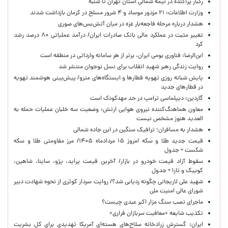
رگبار پراکنده در نیمه شمالی استان تهران تا شنبه
وزارت اطلاعات: ۲۱ مزدور موساد و ۴ شرور مسلح در کرمان بازداشت شدند
هشدار درباره مرحله فاجعه‌بار غزه در میان آتش‌بس‌های صوری
تغییر مثبت در عملکرد مالی بانک صادرات ایران/ درآمد عملیاتی ۸۰ درصد رشد
کرد
ابن‌الرضا: فناوری بومی ایران، برتر از هر سامانه وارداتی در منطقه است
روایت زندگی رهبر شهید انقلاب برای نسل نوجوان منتشر شد
پایش شبانه روزی تهویه قطارها و ایستگاه‌های مترو/ پیش‌بینی هوشمند تهویه
در قطارهای جدید
گاردین: دیپلماسی ترامپ در حد مهدکودک است
معاون هماهنگ‌کننده نیروی هوایی ارتش: وضعیت سه خلبان عملیات حمله به
العدید هنوز مشخص نیست
هشدار به مسافران؛ ترافیک سنگین در این جاده شمالی
قیمت جدید طلا و سکه امروز ۱۵ مردادماه ۱۴۰۵/ مرز مقاومتی طلا و سکه
شکست + جدول
سقوط آزاد قیمت خودرو در بازار/ آخرین قیمت پراید، پژو، ساینا، شاهین،
کوییک و تارا + جدول
شهید علی لاریجانی چگونه ردیابی شد؟/ روایت سردار کوثری از نحوه شهادت دبیر
شورای عالی امنیت ملی
ماجرای نصب سنگ مزار اکبر عبدی چیست؟
تکذیب شایعه «معافیت سربازان فراری»
ایران: گسترش زرادخانه سلاح‌های هسته‌ای آمریکا تهدیدی برای کل بشریت