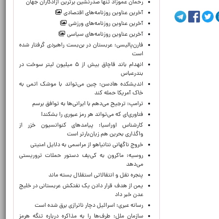
رحمان عموزاد تنها صدرنشین برترین آزادکاران جهان
آخرین عناوین روزنامه‌های اقتصادی
آخرین عناوین روزنامه‌های ورزشی
آخرین عناوین روزنامه‌های سیاسی
فارن‌پالیسی: عربستان در بن‌بست راهبردی گرفتار شده
است
انهدام باند قاچاق بیش از ۵ میلیون لیتر سوخت در
بندرعباس
اندیشکده هادسن: چین می‌تواند با موشک اتمی به
خاک آمریکا حمله کند
ترامپ: ترجیح می‌دهم با ایرانی‌‌ها به توافق برسم
فناوری‌ای که می‌تواند هر رمز عبوری را بشکند!
کارشناس اوراسیا: پیامدهای کنوانسیون خزر از
واگذاری بحرین هم زیان‌بارتر است
خروج ناگهانی نتانیاهو از مراسمی به دلایل امنیتی
روسیه: ماکرون به کی‌یف دستور حملات تروریستی
می‌دهد
پنجره‌ نقل و انتقالاتی استقلال بسته ماند
یمن از هدف قرار دادن یک نفتکش عربستانی در خلیج
عدن خبر داد
رسانه عبری: اسرائیل دچار ناترازی برق شده است
سازمان ملل: طرف‌ها را به مذاکره درباره تنگه هرمز