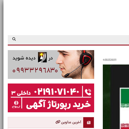
4050326011
آخرین عناوین