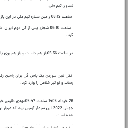
تساوی تیم ملی.
ساعت 06:12 رامین ستاره تیم ملی در این بازی بوده است. یک گل و یک پاس گل از مدافع راست تمام نشدنی.
ساعت 06:10 شجاع پس از گل دوم ایر
کرد.
در ساعت 05:56باز هم جاست و باز هم روی پاس کریس وود. حالا او به چهارمین بازیکن دو گله جام تبدیل می شود.
تکل فین سورمن یک پاس گل برای رامین رضاییان
رساند و او تیر خلاص را وارد کرد.
26 خرداد 1405 ساع
شده است