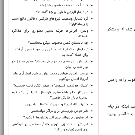
کالابرگ سه دهک مشمول شارز شد
در دیدار الزیدی با بارزانی چه گذشت؟
گره تبدیل وضعیت نیروهای شرکتی / قانون مانع است
یا پیمانکاران؟
ی شد، از او تشکر
ونس: ایرانی‌ها طرف بسیار دشواری برای مذاکره
هستند
چرا تابستان فصل محبوب میکروب‌هاست؟
دروغ‌های ناتمام ترامپ: ایران با من تماس گرفت...
برای حمله آماده‌ایم
افزایش ۲ درجه‌ای دما در برخی مناطق/ هوای معتدل در
نوار شمالی ایران
ترامپ: زندان طولانی مدت برای عاملان افشاگری‌ علیه
آمریکا اعمال می‌کنیم
وپ را به رامین
"شبکه هوشمند کشوری" در قبض تلفن ثابت چیست؟
سازوکار جام باشگاه‌های فوتسال آسیا با یک تیم
ایرانی/ پایان بازیکن قرضی؟
کلان‌توطئه آمریکا و صهیونیست‌ها علیه ایران
الب اینکه در جام
خبر خوش بهزیستی برای مراکز توانبخشی
ر توپ را به تیر دروازه ولز و انگلیس زد و حالا طارمی نیز در جام جهانی 2026 با این بدشانسی روبرو
آیا فناوری می‌تواند جای آتش‌نشان‌ها را بگیرد؟
آموزش ساخت زیر اتویی خانگی مخصوص اتوکشی
روی زمین (ساده و ارزان)