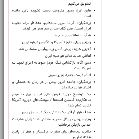
تشویق می‌کنیم
فارن افرز: محور مقاومت دست نخورده باقی مانده
است
پزشکیان: اگر تا امروز مانده‌ایم، به‌خاطر مردم نجیب
ایران است/ حتی گلایه‌مندان هم همراهی کردند
فیگو: اینفانتینو باید برود
رایزنی وزرای خارجه آمریکا و انگلیس درباره ایران
آخرین حریف پیش فصل پرسپولیس مشخص شد
لفاظی جدید نتانیاهو علیه ایران
منبع آگاه: بازگشایی تنگه هرمز منوط به اجرای تعهدات
آمریکا است
اعلام قیمت جدید بنزین سوپر
پزشکیان: جامعه امروز بیش از هر زمان به همدلی و
اخلاق قرآنی نیاز دارد
یک توضیح درباره قبض های آب و برق به مردم
بدهکارید/ کاسبان استعفا / موشک‌های دوربرد آمریکا
تقریبا تمام شد!
هدف قرار گرفتن یک کشتی دیگر در ساحل یمن
وینیسیوس در رئال مادرید ماندنی شد؛ پایان شایعات
جدایی بازیکن پرحاشیه
بقائی: برنامه‌ای برای سفر به پاکستان و قطر در پایان
هفته نداریم