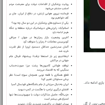
روایت پزشکیان از اقدامات دولت برای معیشت مردم
امشب منتشر می‌شود
فرمانده نیروی هوایی ارتش: در دفاع از ایران، جان بر
کف خواهیم بود
یکی از دستاوردهای پزشکیان در این دو سال چه بود؟
اسلام‌آباد: رایزنی‌های دیپلماتیک درباره منطقه و تنگه
هرمز ادامه دارد
آخرین وضعیت بازار رمزارزها در جهان / صرافی
کوین‌بیس معاملات ۶ رمزارز را متوقف کرد
آلمان صدرنشین حداقل دستمزد اروپا از نظر قدرت
خرید شد
اینفانتینو زیر بار استعفا نرفت/ پیشنهاد فینال جام
جهانی در مراکش
توقف طولانی کامیون‌ها پشت مرز؛ صورت‌حساب
سنگینی که به اقتصاد می‌رسد
قطع همکاری با قلعه نویی همچنان سوژه است/ نظر
برخی مسئولان تغییر کرد!
 بازی ادامه داد.
ایران به‌دنبال میزبانی از جام باشگاه‌های فوتسال آسیا
افشای درگیری ترامپ با هگست در کمپ دیوید
حزب‌الله: حاصل مذاکرات دولت با صهیونیست‌ها تنها
امتیازدهی‌ بیشتر است
ش محبی پس از گل
صدای انفجار در پاکدشت شنیدید نگران نشوید