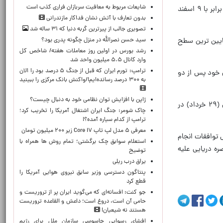
شایعات مربوط به معافیت سربازان فراری کذب است
تنگه استراتژیک هرمز محل عبور یک پنجم نفت جهان است که در نتیجه حملات آمریکا و اسرائیل به ایران از تاریخ ۲۸ فوریه برابر با ۹ اسفند
بدون تعارف با آتش نشان فداکار مازندرانی
تصویری جالب از پیرترین گربه دنیا که ۳۱ ساله شد
سید حسن نصرالله در منزل چگونه پدری بود؟
ی» (OECD) را تشکیل می‌دهند، به پایین ترین سطح
رشد بورس در اولین روز معاملات هفته/ شاخص کل
وارد کانال ۵.۵ میلیون واحد شد
ترامپ: تورم ایران که قبل از جنگ ۵ درصد بود را الان
با ۲۵ خرداد ۱۴۰۵) در شبکه تروث سوشال خود پس از دو
به ۳۰۰ درصد رسانده‌ایم!/واکنش بانک مرکزی را ببینید
ژاپن با افزایش توان نظامی خود به دنبال چیست؟
پیش از این، شهباز شریف نخست‌وزیر پاکستان اعلام کرد که تفاهم‌نامه میان دو کشور حاصل شده و در روز جمعه ۱۹ ژوئن (۲۹ خرداد) در
چاک شومر: جنگ ایران اشتغال آمریکا را تخریب کرد؛
ترامپ از کدام سیاره آمده؟!
معرفی ۵ مدل لپ تاپ Core i۷ زیر ۲۰۰ میلیون تومان
س توافقات انجام
استعلام سوابق چک برگشتی؛ تمام روش ها همراه با
ره دریایی علیه
توضیح
یراق درب ریلی
پنتاگون دسترسی وزیر سابق نیروی هوایی آمریکا را
قطع کرد
جو کنت: افسانه‌ای که می‌گوید ایران پر از تروریست و
حامی آن است، دروغ است؛ داعش و القاعده تروریست
هستند نه شیعیان!
افشای رسوایی جاسوسی سازمان ملل برای رژیم