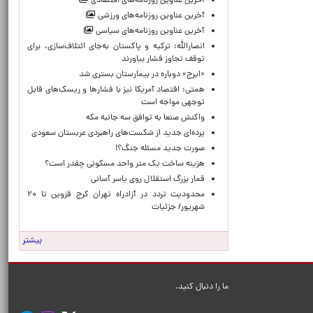
آخرین عناوین روزنامه‌های اقتصادی
آخرین عناوین روزنامه‌های ورزشی
آخرین عناوین روزنامه‌های سیاسی
انصارالله: ترکیه و پاکستان به‌جای ائتلاف‌سازی، برای
توقف تجاوز فشار بیاورند
«ایرج» دوباره در بیمارستان بستری شد
همتی: اقتصاد آمریکا نیز با فشارها و ریسک‌های قابل
توجهی مواجه است
واکنش صنعا به توافق سه جانبه مکه
پرده‌ای جدید از شکست‌های راهبردی عربستان سعودی
صورت جدید مسئله جنگ؟!
هزینه ساخت یک متر واحد مسکونی چقدر است؟
قمار بزرگ استقلال روی یاسر آسانی
محدودیت تردد در آزادراه تهران کرج قزوین تا ۲۰
شهریور/ جزئیات
بیشتر
ما را دنبال کنید.