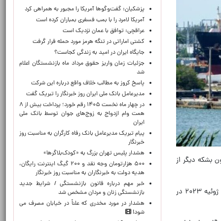
پزشکیان: گفت‌وگوها آمریکا را مجبور به همراهی کرد
آمریکا لامرد را با بمب فسفری بمباران کرده است
عراقچی: توافق با عمان نزدیک است
کشتی اماراتی در تنگه هرمز مورد حمله قرار گرفت
جایگاه ایران در امید به زندگی کجاست؟
جزئیات زمان واریز حقوق مرداد ماه بازنشستگان اعلام
شد
پاسخ کروز به مطالب خلاف واقع درباره این شرکت
مدیرعامل بانک ملی ایران روز خبرنگار را تبریک گفت
در چهار ماه نخست ۱۴۰۵ رقم خورد؛ پرداخت بیش از ۸
همت وام ازدواج به زوج‌های جوان توسط بانک ملی
ایران
پیام تبریک مدیرعامل بانک رفاه کارگران به مناسبت روز
خبرنگار
هشدار پلیس تهران بزرگ به «کودک‌بلاگرها»
اده‌های دولتی منتشر شده در روز دوشنبه، دولت آمریکا فقط در هفته گذشته ۸.۹ میلیون بشکه دیگر از
۵۰۰ هزارتومان وجه نقد و ۲۰۰ گیگ اینترنت رایگان،
هدیه دولت به خبرنگاران به مناسبت روز خبرنگار
خبر مهم درباره قانون بازنشستگی / شرایط جدید
با این حساب، ذخایر اضطراری نفت آمریکا به ۳۴۰.۳ میلیون بشکه نفت خام رسیده است که از پایین‌ترین سطح قبلی که در ژوئیه ۲۰۲۳ در
بازنشستگی زنان و مردان مشخص شد
هشدار در مورد مخدری که علناً در خیابان مصرف می
شود!