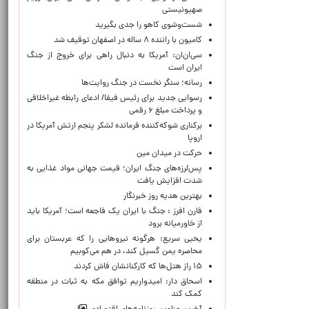
صهیونیستی
شست‌وشوی کاهو را جدی بگیرید
کامیون با راننده ۸ ساله در اصفهان توقیف شد
سی‌ان‌ان: آمریکا به دنبال راهی برای خروج از جنگ
ایران است
رسانه؛ سنگر نخست در جنگ روایت‌ها
رسوایی جدید برای رئیس فیفا/ ادعای رابطه غیراخلاقی
و پرداخت مبلغ ۶ رقمی
برکناری شوکه‌کننده فرمانده لشکر پنجم ارتش آمریکا در
اروپا
حركت در ميدان مين
پس‌لرزه‌های جنگ ایران؛ قیمت جهانی مواد غذایی به
شدت افزایش یافت
بهترین هدیه روز خبرنگار
فارن افرز : جنگ با ایران یک فاجعه است؛ آمریکا باید
از خاورمیانه برود
یحیی سریع: هرگونه نیروهایی را که عربستان برای
محاصره یمن گسیل کند، در هم می‌کوبیم
۱۵ راز هتل‌ها که کارکنانشان فاش کردند
اسحاق دار: امیدواریم توافق مکه به ثبات در منطقه
کمک کند