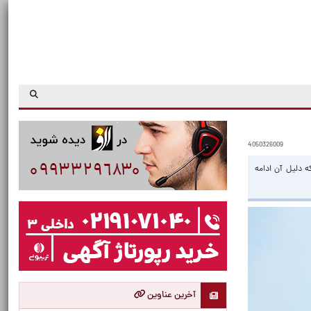
4050326009
موجود در ذخایر استراتژیک نفت آمریکا هفته گذشته به پایین‌ترین سطح از سال ۱۹۸۳ رسید که دلیل آن ادامه
آخرین عناوین