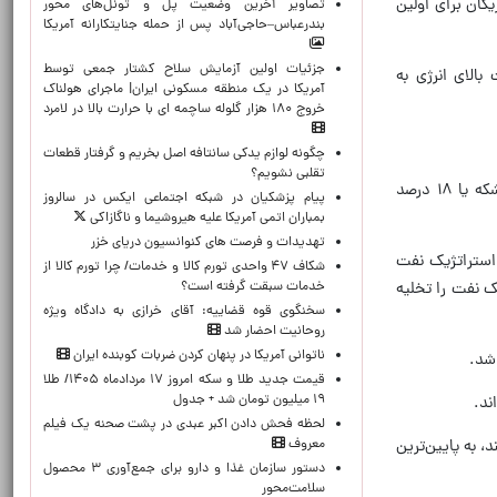
مانی که دولت رونالد ریگان برای اولین
تصاویر آخرین وضعیت پل و تونل‌های محور
بندرعباس–حاجی‌آباد پس از حمله جنایتکارانه آمریکا
جزئیات اولین آزمایش سلاح کشتار جمعی توسط
الای انرژی به
آمریکا در یک منطقه مسکونی ایران| ماجرای هولناک
خروج ۱۸۰ هزار گلوله ساچمه ای با حرارت بالا در لامرد
چگونه لوازم یدکی سانتافه اصل بخریم و گرفتار قطعات
تقلبی نشویم؟
از زمان آغاز جنگ (تجاوزکارانه و غیرقانونی) آمریکا علیه ایران در اواخر فوریه، ذخایر استراتژیک نفت آمریکا ۷۵ میلیون بشکه یا ۱۸ درصد
پیام پزشکیان در شبکه اجتماعی ایکس در سالروز
بمباران اتمی آمریکا علیه هیروشیما و ناگازاکی
تهدیدات و فرصت های کنوانسیون دریای خزر
را به خاطر تخلیه ذخایر استراتژیک نفت
شکاف ۴۷ واحدی تورم کالا و خدمات/ چرا تورم کالا از
خدمات سبقت گرفته است؟
ک نفت را تخلیه
سخنگوی قوه قضاییه: آقای خرازی به دادگاه ویژه
روحانیت احضار شد
ناتوانی آمریکا در پنهان کردن ضربات کوبنده ایران
قیمت جدید طلا و سکه امروز ۱۷ مردادماه ۱۴۰۵/ طلا
۱۹ میلیون تومان شد + جدول
ند.
لحظه‌ فحش دادن اکبر عبدی در پشت صحنه یک فیلم
معروف
، به پایین‌ترین
دستور سازمان غذا و دارو برای جمع‌آوری ۳ محصول
سلامت‌محور