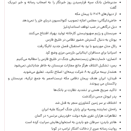
مدیرعامل بانک سپه فرارسیدن روز خبرنگار را به اصحاب رسانه و خبر تبریک
گفت
از دیوارهای ۲۰۱۹ تا پیمان مکه
حاجی‌دلیگانی: مجلس اجازه تصویب کنوانسیون دریای خزر را نمی‌دهد
دبل درگاهی در شب توقف استانداردلیژ
صربستان و رژیم صهیونیستی کارخانه تولید پهپاد افتتاح می‌کنند
یونان به دنبال گسترش حضور نظامی در خلیج فارس
رئال مدل مورینیو با برد به استقبال فصل جدید لالیگا رفت
اسپانیا برای مسافران ایتالیایی بازرسی مرزی وضع کرد
انصاری: خسارت‌های زیست‌محیطی جنگ در خلیج فارس را مطالبه‌ می‌کنیم
یمن: تشکیل ائتلاف هرگز مانع مجازات عربستان به خاطر جنایاتش نمی‌شود
هشدار بیمه مرکزی به ۸ شرکت بیمه‌ای؛ اصلاح نکنید، تعلیق می‌شوید
فیدان: ایران هدف پیمان دفاعی مکه نیست/مصر به جمع ترکیه، عربستان و
پاکستان می پیوندد
تاکید صریح همتی بر تشدید نظارت بر بانک‌ها
پدر لیونل مسی درگذشت
اختلاف بر سر زمین کشاورزی منجر به قتل شد
راه‌حل نماینده روسیه برای پایان جنگ آمریکا علیه ایران
تظاهرات هزاران نفری علیه دولت «فردریش مرتس» در آلمان
هانتر بایدن: سرطان جو بایدن به استخوان‌هایش سرایت کرده است
روایت رسانه عبری از دخالت آشکار ترامپ در کوبا