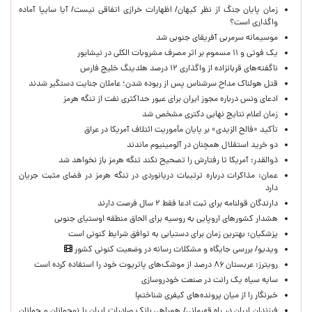
زمان پایان جنگ از نظر کیهان/ اظهارات خرازی اتفاقی نیست/ آیا سایپا آماده
واگذاری است؟
موسیمانه سرمربی آفریقای جنوبی شد
یک فوتی و ۱۱ مسموم بر اثر مصرف مشروبات الکلی در نیشابور
ناگفته‌های قربانزاده از واگذاری ۱۲ درصد هلدینگ خلیج فارس
قتل هولناک مداح سرشناس پس از ربوده شدن؛ عاملان جنایت دستگیر شدند
ادعای ونس درباره مجوز ایران برای عبور حداکثری نفت از تنگه هرمز
زمان اعلام نتایج نهایی دکتری مشخص شد
تأکید «فالح الزیدی» بر پایان مأموریت ائتلاف آمریکا در عراق
دو خرید استقلال همچنان در آلومینیوم ماندند
ذوالقدر: آمریکا تا رفتارش را تصحیح نکند تنگه هرمز باز نخواهد شد
عمان: مذاکرات درباره ترتیبات دریانوردی در تنگه هرمز در فضای مثبت جریان
دارد
دارندگان قولنامه برای ثبت ادعا فقط ۲ سال فرصت دارند
هشدار کشورهای اروپایی به روسیه برای الحاق منطقه اوستیای جنوبی
پزشکیان‌: بهترین زمان برای دستیابی به توافق شرایط کنونی است
ویدیو/ بررسی جایگاه و مشکلات رسانه در وضعیت کنونی کشور
رویترز: عربستان ۸۶ درصد از موشک‌های پاتریوت خود را استفاده کرده است
سایه سیاه یک رانت در صنعت خودروسازی
خبرنگار را از میان پرونده‌های کیفری شناختم!
​فرزندان ایران در راه قهرمانی/ همراهی بانک صادرات ایران با نوجوانان و جوانان