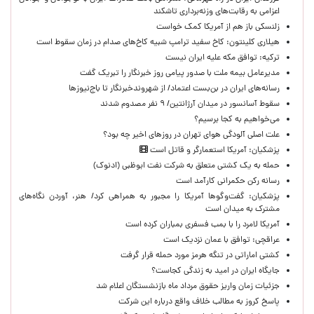
اعزامی به رقابت‌های وزنه‌برداری تاشکند
زلنسکی باز هم از آمریکا کمک خواست
هیلاری کلینتون: کاخ سفید ترامپ شبیه کاخ‌های صدام در زمان سقوط است
ترکیه: توافق مکه علیه ایران نیست
مدیرعامل بیمه ملت با صدور پیامی روز خبرنگار را تبریک گفت
رسانه‌های ایران در بن‌بست اعتماد/ از شهروندخبرنگار تا باج‌نیوزها
سقوط آسانسور در میدان آرژانتین/ ۹ نفر مصدوم شدند
می‌خواهیم به کجا برسیم؟
علت اصلی آلودگی هوای تهران در روزهای اخیر چه بود؟
پزشکیان: آمریکا استعمارگر و قاتل است
حمله به یک کشتی متعلق به شرکت نفت ابوظبی (ادنوک)
رسانه رکن حکمرانی کارآمد است
پزشکیان: گفت‌وگوها آمریکا را مجبور به همراهی کرد/ هنر، آوردن نگاه‌های
مشترک به میدان است
آمریکا لامرد را با بمب فسفری بمباران کرده است
عراقچی: توافق با عمان نزدیک است
کشتی اماراتی در تنگه هرمز مورد حمله قرار گرفت
جایگاه ایران در امید به زندگی کجاست؟
جزئیات زمان واریز حقوق مرداد ماه بازنشستگان اعلام شد
پاسخ کروز به مطالب خلاف واقع درباره این شرکت