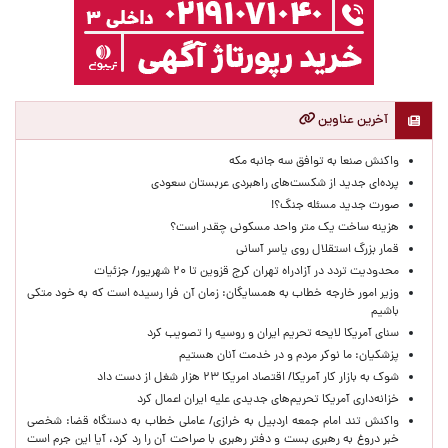
آخرین عناوین
واکنش صنعا به توافق سه جانبه مکه
پرده‌ای جدید از شکست‌های راهبردی عربستان سعودی
صورت جدید مسئله جنگ؟!
هزینه ساخت یک متر واحد مسکونی چقدر است؟
قمار بزرگ استقلال روی یاسر آسانی
محدودیت تردد در آزادراه تهران کرج قزوین تا ۲۰ شهریور/ جزئیات
وزیر امور خارجه خطاب به همسایگان: زمان آن فرا رسیده است که به خود متکی
باشیم
سنای آمریکا لایحه تحریم ایران و روسیه را تصویب کرد
پزشکیان: ما نوکر مردم و در خدمت آنان هستیم
شوک به بازار کار آمریکا/ اقتصاد امریکا ۲۳ هزار شغل از دست داد
خزانه‌داری آمریکا تحریم‌های جدیدی علیه ایران اعمال کرد
واکنش تند امام جمعه اردبیل به خرازی/ عاملی خطاب به دستگاه قضا: شخصی
خبر دروغ به رهبری بست و دفتر رهبری با صراحت آن را رد کرد، آیا این جرم است