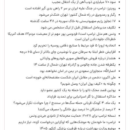
سود ۷۰ میلیاردی ذوب‌آهن از یک انتقال عجیب
رویترز: ترامپ در جنگ علیه ایران بر سر ۲ راهی بدی گیر افتاده است
رگبار و رعدوبرق در راه شمال کشور؛ تهران خنک‌تر می‌شود
۱۷ تجاوز رژیم صهیونیستی به خاک سوریه در ۴۸ ساعت گذشته
تکلیف مدیرعامل استقلال قبل از لیگ مشخص می شود
ونس هم مثل ترامپ است/ فردوسی پور مهم تر از معیشت مردم؟!/ هدف آمریکا
خطرناک جلوه دادن ایران است
اتحادیه اروپا ۵ فرد مرتبط با صنایع دفاعی روسیه را تحریم کرد
افزایش خطر ابتلا به سرطان مری با نوشیدن چای بالاتر از دمای ۶۵ درجه
هشدار درباره فروش حواله‌های صوری خودروهای وارداتی
یکطرفه شدن جاده چالوس و آزادراه تهران–شمال از ساعت ۱۴
انصارالله: متجاوزان سعودی در یمن در امان نخواهند بود
علی اکبری: دشمن در مقابل ایران شکست مفتضحانه‌ای خورده است
چگونه به «کیف پول ایران» وصل شویم؟
پوتین قصد محک ناتو را با حمله به یک کشور عضو دارد
مذاکره استقلال با گلر اسپانیایی برای تمدید قرارداد
یک ماه، ۴ کودک قربانی حمله سگ‌ها در سنندج / چرا حوادث تکرار می‌شود؟
۲ درصد از مشترکان ۱۰ درصد برق خانگی را مصرف می‌کنند!
نسخه ترامپ برای ۲۰۲۸؛ حمایت محرمانه از نامزدی جی‌دی ونس
ترامپ: ما خودمان به موشک‌هایی که اوکراین درخواست کرده، نیاز داریم
موضع وزارت بهداشت درباره ظرفیت پزشکی کنکور ۱۴۰۵