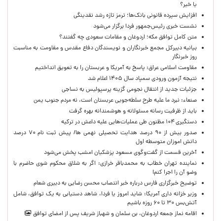
یا خیر؟
افزایش سپرده قانونی بانک‌ها؛ ترمز تازه رشد نقدینگی
نشست خبری رئیس‌جمهور فردا برگزار می‌شود
متن کامل توافق مکه؛ اردوغان و مقامات سعودی چه گفتند؟
بیانیه دبیرکل مجمع خبرنگاران و نویسندگان دفاع مقدس و مقاومت به مناسبت
روز خبرنگار
مقاومت اسلامی عراق: پاسخ به آمریکا و عربستان را به تعویق انداختیم
نتیجه آزمون ورودی سمپاد سال ۱۴۰۵ اعلام شد
جزئیات جدید از انتقال نجومی گزینه پرسپولیس به نساجی
صنعاء: نبرد ما علیه طرح سلطه‌جویی عربستان است، نه مردم جنوب یمن
باید از ظرفیت رسانه مسئولانه و هوشمندانه بهره گرفت
دستگیری ۱۰۴ مظنون طی عملیات‌هایی علیه داعش در ترکیه
صدور بیش از ۹۰ درصد هدایت تحصیلی نهمی ها/ پیش ثبت نام ۷۰ درصد
دانش اموزان متوسطه اول
آخرین قسمت از گفت‌وگوی مسعود پزشکیان امشب پخش می‌شود
نماینده تهران خطاب به محمدباقر خرازی: اگر به شلاق محکوم شوی حاضرم با
وضو آن را اجرا کنم!
توضیح خبرگزاری فارس درباره خبر انتصاب محسن رضایی به دبیری شعام
وزیر خزانه داری آمریکا: شاید امروز یا فردا، شاهد دستیابی به یک توافق، شامل
آتش‌بس ۳۰ تا ۶۰ روزه باشیم
اقامه نماز جمعه اردوغان، بن ‌سلمان و شهباز شریف پس از امضای توافق