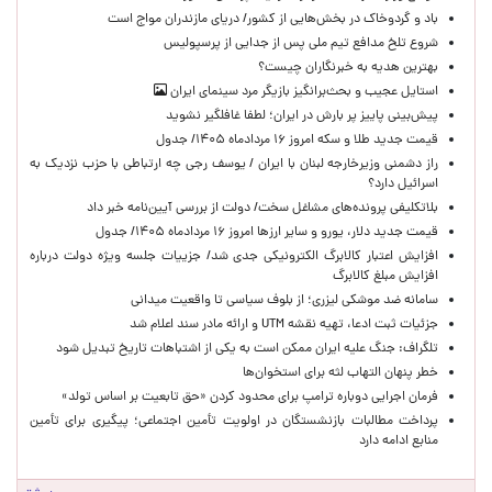
باد و گردوخاک در بخش‌هایی از کشور/ دریای مازندران مواج است
شروع تلخ مدافع تیم ملی پس از جدایی از پرسپولیس
بهترین هدیه به خبرنگاران چیست؟
استایل عجیب و بحث‌برانگیز بازیگر مرد سینمای ایران
پیش‌بینی پاییز پر بارش در ایران؛ لطفا غافلگیر نشوید
قیمت جدید طلا و سکه امروز ۱۶ مردادماه ۱۴۰۵/ جدول
راز دشمنی وزیرخارجه لبنان با ایران / یوسف رجی چه ارتباطی با حزب نزدیک به
اسرائیل دارد؟
بلاتکلیفی پرونده‌های مشاغل سخت/ دولت از بررسی آیین‌نامه خبر داد
قیمت جدید دلار، یورو و سایر ارزها امروز ۱۶ مردادماه ۱۴۰۵/ جدول
افزایش اعتبار کالابرگ الکترونیکی جدی شد/ جزییات جلسه ویژه دولت درباره
افزایش مبلغ کالابرگ
سامانه ضد موشکی لیزری؛ از بلوف سیاسی تا واقعیت میدانی
جزئیات ثبت ادعا، تهیه نقشه UTM و ارائه مادر سند اعلام شد
تلگراف: جنگ علیه ایران ممکن است به یکی از اشتباهات تاریخ تبدیل شود
خطر پنهان التهاب لثه برای استخوان‌ها
فرمان اجرایی دوباره ترامپ برای محدود کردن «حق تابعیت بر اساس تولد»
پرداخت مطالبات بازنشستگان در اولویت تأمین اجتماعی؛ پیگیری برای تأمین
منابع ادامه دارد