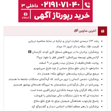
آخرین عناوین
رشد ۷۳ درصدی تجارت ایران و ترکیه در سایه محاصره دریایی
قیمت طلا، سکه و دلار امروز ۱۸ مرداد
پزشکیان: برادران ما در نیروهای مسلح کاری کردند کارستان
آژانس‌های توسعه بین‌المللی؛ کاهش فقر یا نفوذ نرم؟!
روایت طحان‌نظیف از بمباران بیت رهبری در ۹ اسفند
نتانیاهو: تا زمان خلع سلاح حماس از غزه خارج نمی‌شویم
مرجع عراقی درباره پیامدهای «توافق مکه» هشدار داد
پزشکیان: دشمن کسانی را ترور می‌کنند که گره‌گشای مشکلات جامعه ما هستند
روس‌اتم: در حال بازگرداندن متخصصان به نیروگاه هسته‌ای بوشهر هستیم
بانک رفاه کارگران وارد عرصه بانکداری ارزش‌آفرین شده است
نماینده ای که به دلیل مشکلات مالی موبایلش را فروخت
پاسخ چارچوب هماهنگی شیعیان عراق به طرح خلع سلاح
پزشکیان با رهبر معظم انقلاب اسلامی دیدار و گفت‌وگو کرد