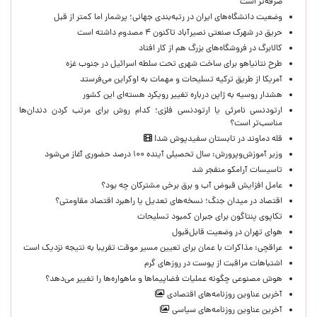
صرفه‌تر است
وضعیت دانشگاه‌های ایران در رتبه‌بندی جهانی؛ پرشمار اما کمتر از قبل
حریق در شهرک صنعتی نصیرآباد تاکنون ۴ مصدوم داشته است
کالابرگ در فروشگاه‌های بزرگ هم از کار افتاد
طرح نتانیاهو برای ساخت شهری تحت سلطه اسرائیل در جنوب غزه
آمریکا از طریق ترکیه تسلیحات و مهمات به اوکراین می‌فرستد
هشدار روسیه به ژاپن درباره تغییر رویکرد هسته‌ای این کشور
ارتودنسی نامرئی یا ارتودنسی فلزی؛ کدام روش برای مرتب کردن دندان‌ها
مناسب‌تر است؟
قله دماوند در تابستان سفیدپوش شد!
وزیر آموزش‌وپرورش: سال تحصیلی آینده ۱۰۰ درصد حضوری آغاز می‌شود
تاسیسات آرامکو منفجر شد
عامل افزایش قبوض آب و برق برخی مشترکان چه بود؟
اقتصاد در میدان جنگ؛ نسخه‌های تعدیل یا راهبرد اقتصاد مقاومتی؟
تکاپوی پنتاگون برای جبران کمبود تسلیحات
هوای تهران در وضعیت قابل‌قبول
عراقچی: مذاکرات با عمان برای تعیین مسیر موقت تقریبا به نتیجه نزدیک است
اشتباهات مراقبت از پوست در روزهای گرم
هوش مصنوعی چگونه عملیات فضاپیماها و ماهواره‌ها را تغییر می‌دهد؟
آخرین عناوین روزنامه‌های اقتصادی
آخرین عناوین روزنامه‌های سیاسی