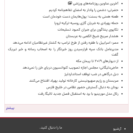
آخرین عناوین روزنامه‌های ورزشی
حضرتی: دشمن را وادار به امضای تفاهم‌نامه کردیم
طعنه همتی به بسنت؛ پول‌هایمان دست خودمان است
حمله پهپادی به شریان گازی روسیه-ترکیه-اروپا
تکاپوی پنتاگون برای جبران کمبود تسلیحات
هشدار صریح شیخ الکعبی به عربستان
مصر: اسراییل با طفره رفتن از طرح ترامپ به کشتار غیرنظامیان ادامه می‌دهد
مدیرعامل بانک سپه فرارسیدن روز خبرنگار را به اصحاب رسانه و خبر تبریک
گفت
از دیوارهای ۲۰۱۹ تا پیمان مکه
حاجی‌دلیگانی: مجلس اجازه تصویب کنوانسیون دریای خزر را نمی‌دهد
دبل درگاهی در شب توقف استانداردلیژ
صربستان و رژیم صهیونیستی کارخانه تولید پهپاد افتتاح می‌کنند
یونان به دنبال گسترش حضور نظامی در خلیج فارس
رئال مدل مورینیو با برد به استقبال فصل جدید لالیگا رفت
بیشتر
ما را دنبال کنید.
آرشیو