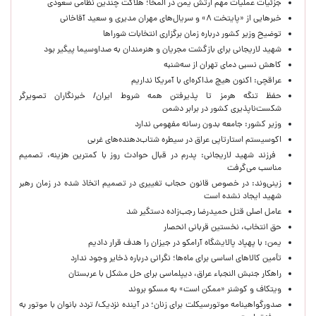
جزئیات عملیات مهم ارتش یمن در المخا؛ هلاکت چندین نظامی سعودی
خبرهایی از «پایتخت ۸» و سریال‌های مهران مدیری و سعید آقاخانی
توضیح وزیر کشور درباره زمان برگزاری انتخابات شوراها
شهید لاریجانی برای بازگشت مجریان و هنرمندان به صداوسیما پیگیر بود
کاهش نسبی دمای تهران از سه‌شنبه
عراقچی: اکنون هیچ مذاکره‌ای با آمریکا نداریم
حفظ تنگه هرمز تا پذیرفتن همه شروط ایران/ خبرنگاران تصویرگر
شکست‌ناپذیری کشور در برابر دشمن
وزیر کشور: جامعه بدون رسانه مفهومی ندارد
اکوسیستم استارتاپی عراق در سیطره شتاب‌دهنده‌‌های غربی
فرزند شهید لاریجانی: پدرم در قبال حوادث روز با کمترین هزینه، تصمیم
مناسب می‌گرفت
زینی‌وند: در خصوص قانون حجاب تغییری در تصمیم اتخاذ شده در زمان رهبر
شهید ایجاد نشده است
عامل اصلی قتل حمیدرضا رجب‌زاده دستگیر شد
حق انتخاب، نخستین قربانی انحصار
یمن: با پهپاد پالایشگاه آرامکو در جیزان را هدف قرار دادیم
تأمین کالاهای اساسی برای ماه‌ها؛ نگرانی درباره ذخایر وجود ندارد
راهکار جنبش النجباء عراق، دیپلماسی برای حل مشکل با عربستان
ویتکاف و کوشنر «ممکن است» به مسکو بروند
صدورگواهینامه موتورسیکلت برای زنان؛ در آینده نزدیک/ تردد بانوان با موتور به‌