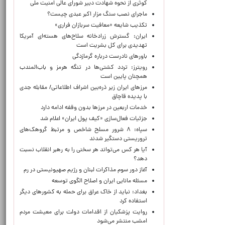
کوثری از نحوه شهادت دبیر شورای عالی امنیت ملی
ماجرای نصب سنگ مزار اکبر عبدی چیست؟
تکذیب شایعه «معافیت سربازان فراری»
ایران: گسترش زرادخانه سلاح‌های هسته‌ای آمریکا
تهدیدی برای کل بشریت است
باورهای نادرست درباره گرمازدگی
رویترز: تردد کشتی‌ها در تنگه هرمز و باب‌المندب
همچنان پایین است
مرزهای ایران زیر ذره‌بین اشراف اطلاعاتی/ مقابله جدی
با پدیده قاچاق
خدمات اربعین در مرزها بدون وقفه ادامه دارد
جزئیات فعال‌سازی «کیف پول ایران» اعلام شد
سپاه: ۸ شرور مسلح شاخص و مرتبط گروهک‌های
تروریستی دستگیر شدند
آیا هر کس می‌تواند هر سخنی را به رهبر انقلاب نسبت
دهد؟
آغاز دور سوم مذاکرات لبنان و رژیم صهیونیستی در رم
مسئله مانایی ایران و اصلاح الگوی توسعه
بغداد: نباید از خاک عراق برای حمله به کشورهای دیگر
استفاده کرد
روایت پزشکیان از اقدامات دولت برای معیشت مردم
امشب منتشر می‌شود