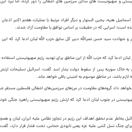
نیستی و صهیونیست های ساکن سرزمین های اشغالی را دور کرده، اما نبرد این ر
ماعیل هنیه، یحیی السنوار و دیگر افراد مرتبط با عملیات هفتم اکتبر اذعان
انده است؛ اسرایی که در حقیقت بر اساس توافق با مقاومت آزاد شدند.
 و شهادت سید حسن نصرالله دبیر کل سابق حزب الله لبنان ادعا کرد که این ا
 لبنان ادعا کرد که حزب ‌الله از این مناطق برای تهدید رژیم صهیونیستی استفاده م
 به خاک سوریه پس از سقوط دولت بشار اسد گفت:‌ اسرائیل تسلیحات ارتش 
 لازم باشد، در مناطق موسوم به امنیتی باقی خواهد ماند.
 نخواهد داد گروه‌های مقاومت در مرزهای سرزمین‌های اشغالی فلسطین مستقر شو
یستی در جنوب لبنان ادعا کرد که ارتش رژیم صهیونیستی راهبرد جنگی خود را
ل بخاطر عدم تحقق اهداف این رژیم در تجاوز نظامی علیه ایران، لبنان و همچنی
رای جنگ نسل کشی علیه غزه یعنی نابودی حماس، تحت فشار قرار دارد، گفت: