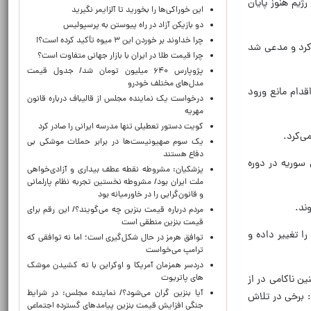
ژیم هنوز پایان
این خوراکی‌ها را بخورید تا آلزایمر نگیرید
دو بازیکن آزاد در راه پیوستن به پرسپولیس
چرا خداوند بر خوردن این ۳ میوه تأکید کرده است؟!
 کرد و مدعی شد
چرا قیمت طلا در ایران با بازار جهانی متفاوت است؟
پژوپارس ۶۴۰ میلیون تومان شد/ جدول قیمت
مدل‌های مختلف خودرو
قدام مانع ورود
درخواست یک نماینده مجلس از قالیباف درباره قانون
مهریه
کویت دستور تعطیلی تنها مدرسه ایرانی را صادر کرد
ی‌کرد.
یک‌ سوم صهیونیست‌ها در برابر حملات موشکی بی
دفاع هستند
سوریه در دوره
پزشکیان: مشروطه نقطه عطف بیداری و آزادی‌خواهی
ملت ایران بود/ مشروطه نخستین تجربه نظام پارلمانی
و قانون‌گرایی را در خاورمیانه بود
ند.
مردم درباره قیمت بنزین چه می‌گویند؟/ این رقم برای
قیمت بنزین منطقی است
 تغییر داده و
توافق هرمز در حال شکل‌گیری است؛ اما نه توافقی که
ترامپ می‌خواست
دردسر همزمان آمریکا و اوکراین با ته کشیدن موشک
های پاتریوت
ن ناکامی در از
آیا بنزین گران می‌شود؟/ نماینده مجلس: در شرایط
 برخی در تلاش
جنگی افزایش قیمت بنزین پیامدهای گسترده اجتماعی