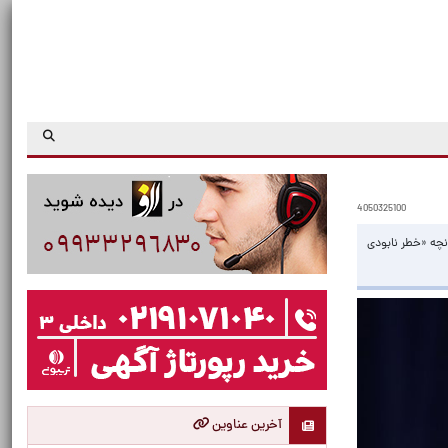
4050325100
نچه «خطر نابودی
آخرین عناوین