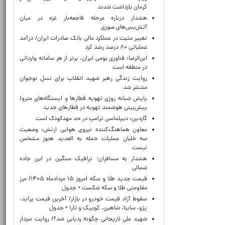
کرمان بازداشت شدند
هشدار درباره مرحله فاجعه‌بار غزه در میان
آتش‌بس‌های صوری
تغییر مثبت در عملکرد مالی بانک صادرات ایران/ درآمد
عملیاتی ۸۰ درصد رشد کرد
ابن‌الرضا: فناوری بومی ایران، برتر از هر سامانه وارداتی
در منطقه است
روایت زندگی رهبر شهید انقلاب برای نسل نوجوان
منتشر شد
پایش شبانه روزی تهویه قطارها و ایستگاه‌های مترو/
پیش‌بینی هوشمند تهویه در قطارهای جدید
گاردین: دیپلماسی ترامپ در حد مهدکودک است
معاون هماهنگ‌کننده نیروی هوایی ارتش: وضعیت
سه خلبان عملیات حمله به العدید هنوز مشخص
نیست
هشدار به مسافران؛ ترافیک سنگین در این جاده
شمالی
قیمت جدید طلا و سکه امروز ۱۵ مردادماه ۱۴۰۵/ مرز
مقاومتی طلا و سکه شکست + جدول
سقوط آزاد قیمت خودرو در بازار/ آخرین قیمت پراید،
پژو، ساینا، شاهین، کوییک و تارا + جدول
شهید علی لاریجانی چگونه ردیابی شد؟/ روایت سردار