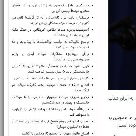
دستگیری عامل توهین به زائران اربعین در فضای
مجازی توسط پلیس قزوین
پزشکیان: باید افراد کارآمدتر را به کار گرفت/ کاری می
کنیم در معیشت مردم مشکلی پیش نیاید
آسوشیتدپرس: صدها نظامی آمریکایی در جنگ علیه
ایران ضربه مغزی شده‌اند
پاسخ قالیباف به ترامپ: واقعیت‌ها را بپذیرید و به
تعهدات خود عمل کنید
پایان بی‌نتیجه مذاکرات دولت لبنان و رژیم
صهیونیستی در رم ایتالیا
فوری؛ شرط جدید بازنشستگی اعلام شد/ این افراد برای
بازنشستگی باید ۵ سال بیشتر خدمت کنند
کاپیتان سابق از پرسپولیسی‌ها حلالیت طلبید + عکس
ادعای شبکه «الحدث» درباره ایجاد گذرگاه موقت در
تنگه هرمز
یحیی سریع: مواضع مزدوران سعودی را با موشک
ه به ایران شتاب
بالستیک و پهپاد در هم شکستیم
حزب‌الله: دولت لبنان مذاکرات و امتیازدهی به تل‌آویو
را متوقف کند
ی ها همچنین به
عجیب اما واقعی:رقم فسخ قرارداد رضاییان با استقلال
کرده است.
فقط ۱۰۰میلیون تومان!
اصلاح قانون مهریه به دستورکار مجلس بازگشت