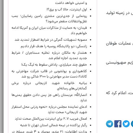
و امنیتی خواهد داشت
اول اینترنت، حالا آب و برق؟!
در زمینه تولید
رونمایی از جدی‌ترین مشتری رامین رضاییان؛ بمب
نقل‌وانتقالات منفجر می‌شود؟
فیدان: به حمایت از مذاکرات میان ایران و آمریکا ادامه
خواهیم داد
مصوبه تسهیلات گمرکی در شرایط اضطرار تمدید شد
ن عملیات طوفان
زلنسکی: دو پالایشگاه روسیه را هدف قرار دادیم
هشدار به مالکان درباره تخلیه مستاجران / شرایط
جدید تمدید اجاره اعلام شد
ژیم صهیونیستی
حقوق چند میلیاردی، پاداش سقوط به لیگ یک!
کلاهبرداری و پولشویی در قالب شرکت مهاجرتی به
کانادا/ دست مدیر مهاجرتی با ۳۰۰ شاکی رو شد
بیانیه خانواده شهید لاریجانی درباره برخی
گمانه‌زنی‌های رسانه‌ای
 اعلام کرد که
انصارالله: عربستان راهی جز پس دادن حقوق یمنی‌ها
ندارد
ادعای نماینده مجلس درباره «نحوه ردزنی محل استقرار
شهید لاریجانی» صحت ندارد
اعمال ضریب ۲.۷ برای اینترنت بین‌الملل صحت ندارد
رگبار پراکنده در نیمه شمالی استان تهران تا شنبه
وزارت اطلاعات: ۲۱ مزدور موساد و ۴ شرور مسلح در