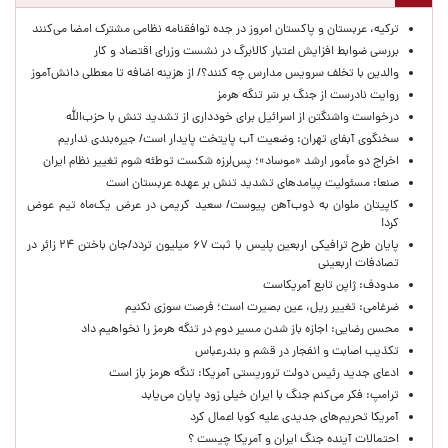
ترکیه، عربستان و پاکستان امروز در جده توافقنامه نظامی مشترک امضا می‌کنند
بررسی ضوابط افزایش اعتبار کالابرگ در نشست وزرای اقتصاد و کار
والدین با تخلف سرویس مدارس چه کنند؟/ از هزینه اضافه تا معطلی دانش‌آموز
روایت نادرست از جنگ بر سَر تنگه هرمز
درخواست واشنگتن از اسرائیل برای خودداری از تشدید تنش با حزب‌الله
سخنگوی آبفای تهران: وضعیت آب پایتخت پایدار است/ جیره‌بندی نداریم
اخراج دو مأمور ارشد «موساد»؛ پس‌لرزه شکست توطئه شوم تغییر نظام ایران
صنعا: مسئولیت پیامدهای تشدید تنش بر عهده عربستان است
کاپیتان ملوان به ذوب‌آهن پیوست/ سعید کریمی در عرض یک‌ماه تیم عوض
کرد!
پایان طرح ترافیکی اربعین پلیس با ثبت ۶۷ میلیون تردد/جان باختن ۲۴ زائر در
تصادفات اربعینی
مدودف: ژاپن تابع آمریکاست
ضرغامی: تغییر ریل، عین بصیرت است؛ فرصت سوزی نکنیم
محسن رضایی: اجازه باز شدن مسیر دوم در تنگه هرمز را نخواهیم داد
تکذیب اصابت و انفجار در قشم و بندرعباس
ادعای جدید رئیس دولت تروریستی آمریکا: تنگه هرمز باز است
ترامپ: فکر می‌کنم جنگ با ایران خیلی زود پایان می‌یابد
آمریکا تحریم‌های جدیدی علیه کوبا اعمال کرد
احتمالات آینده جنگ ایران و آمریکا چیست ؟