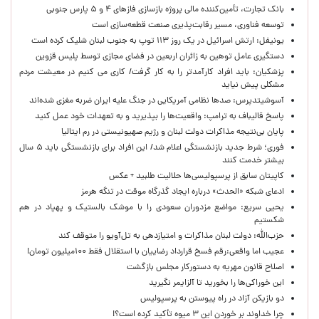
بانک تجارت، تأمین‌کننده مالی پروژه بازسازی فازهای ۴ و ۵ پارس جنوبی
توسعه فناوری، مسیر رقابت‌پذیری صنعت قطعه‌سازی است
یونیفل: ارتش اسرائیل در یک روز ۱۱۳ توپ به جنوب لبنان شلیک کرده است
دستگیری عامل توهین به زائران اربعین در فضای مجازی توسط پلیس قزوین
پزشکیان: باید افراد کارآمدتر را به کار گرفت/ کاری می کنیم در معیشت مردم
مشکلی پیش نیاید
آسوشیتدپرس: صدها نظامی آمریکایی در جنگ علیه ایران ضربه مغزی شده‌اند
پاسخ قالیباف به ترامپ: واقعیت‌ها را بپذیرید و به تعهدات خود عمل کنید
پایان بی‌نتیجه مذاکرات دولت لبنان و رژیم صهیونیستی در رم ایتالیا
فوری؛ شرط جدید بازنشستگی اعلام شد/ این افراد برای بازنشستگی باید ۵ سال
بیشتر خدمت کنند
کاپیتان سابق از پرسپولیسی‌ها حلالیت طلبید + عکس
ادعای شبکه «الحدث» درباره ایجاد گذرگاه موقت در تنگه هرمز
یحیی سریع: مواضع مزدوران سعودی را با موشک بالستیک و پهپاد در هم
شکستیم
حزب‌الله: دولت لبنان مذاکرات و امتیازدهی به تل‌آویو را متوقف کند
عجیب اما واقعی:رقم فسخ قرارداد رضاییان با استقلال فقط ۱۰۰میلیون تومان!
اصلاح قانون مهریه به دستورکار مجلس بازگشت
این خوراکی‌ها را بخورید تا آلزایمر نگیرید
دو بازیکن آزاد در راه پیوستن به پرسپولیس
چرا خداوند بر خوردن این ۳ میوه تأکید کرده است؟!