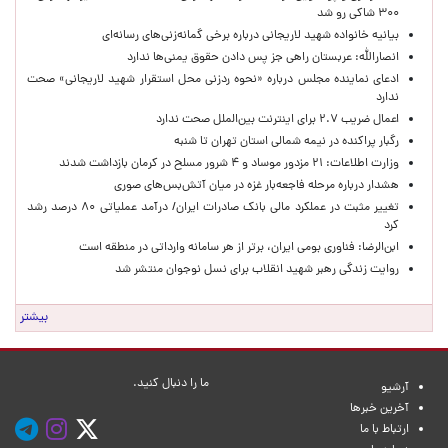
۳۰۰ شاکی رو شد
بیانیه خانواده شهید لاریجانی درباره برخی گمانه‌زنی‌های رسانه‌ای
انصارالله: عربستان راهی جز پس دادن حقوق یمنی‌ها ندارد
ادعای نماینده مجلس درباره «نحوه ردزنی محل استقرار شهید لاریجانی» صحت
ندارد
اعمال ضریب ۲.۷ برای اینترنت بین‌الملل صحت ندارد
رگبار پراکنده در نیمه شمالی استان تهران تا شنبه
وزارت اطلاعات: ۲۱ مزدور موساد و ۴ شرور مسلح در کرمان بازداشت شدند
هشدار درباره مرحله فاجعه‌بار غزه در میان آتش‌بس‌های صوری
تغییر مثبت در عملکرد مالی بانک صادرات ایران/ درآمد عملیاتی ۸۰ درصد رشد
کرد
ابن‌الرضا: فناوری بومی ایران، برتر از هر سامانه وارداتی در منطقه است
روایت زندگی رهبر شهید انقلاب برای نسل نوجوان منتشر شد
بیشتر
ما را دنبال کنید.
آرشیو
آخرین خبرها
ارتباط با ما