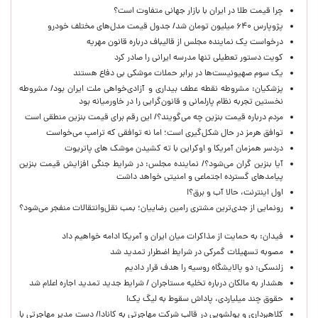
چرا قیمت طلا در ایران با بازار جهانی متفاوت است؟
پژوپارس ۶۴۰ میلیون تومان شد/ جدول قیمت مدل‌های مختلف خودرو
درخواست یک نماینده مجلس از قالیباف درباره قانون مهریه
کویت دستور تعطیلی تنها مدرسه ایرانی را صادر کرد
یک‌ سوم صهیونیست‌ها در برابر حملات موشکی بی دفاع هستند
پزشکیان: مشروطه نقطه عطف بیداری و آزادی‌خواهی ملت ایران بود/ مشروطه
نخستین تجربه نظام پارلمانی و قانون‌گرایی را در خاورمیانه بود
مردم درباره قیمت بنزین چه می‌گویند؟/ این رقم برای قیمت بنزین منطقی است
توافق هرمز در حال شکل‌گیری است؛ اما نه توافقی که ترامپ می‌خواست
دردسر همزمان آمریکا و اوکراین با ته کشیدن موشک های پاتریوت
آیا بنزین گران می‌شود؟/ نماینده مجلس: در شرایط جنگی افزایش قیمت بنزین
پیامدهای گسترده اجتماعی و امنیتی خواهد داشت
اول اینترنت، حالا آب و برق؟!
رونمایی از جدی‌ترین مشتری رامین رضاییان؛ بمب نقل‌وانتقالات منفجر می‌شود؟
فیدان: به حمایت از مذاکرات میان ایران و آمریکا ادامه خواهیم داد
مصوبه تسهیلات گمرکی در شرایط اضطرار تمدید شد
زلنسکی: دو پالایشگاه روسیه را هدف قرار دادیم
هشدار به مالکان درباره تخلیه مستاجران / شرایط جدید تمدید اجاره اعلام شد
حقوق چند میلیاردی، پاداش سقوط به لیگ یک!
کلاهبرداری و پولشویی در قالب شرکت مهاجرتی به کانادا/ دست مدیر مهاجرتی با