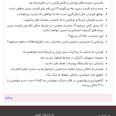
نخستین تجربه نظام پارلمانی و قانون‌گرایی را در خاورمیانه بود
مردم درباره قیمت بنزین چه می‌گویند؟/ این رقم برای قیمت بنزین منطقی است
توافق هرمز در حال شکل‌گیری است؛ اما نه توافقی که ترامپ می‌خواست
دردسر همزمان آمریکا و اوکراین با ته کشیدن موشک های پاتریوت
آیا بنزین گران می‌شود؟/ نماینده مجلس: در شرایط جنگی افزایش قیمت بنزین
پیامدهای گسترده اجتماعی و امنیتی خواهد داشت
اول اینترنت، حالا آب و برق؟!
رونمایی از جدی‌ترین مشتری رامین رضاییان؛ بمب نقل‌وانتقالات منفجر می‌شود؟
فیدان: به حمایت از مذاکرات میان ایران و آمریکا ادامه خواهیم داد
مصوبه تسهیلات گمرکی در شرایط اضطرار تمدید شد
زلنسکی: دو پالایشگاه روسیه را هدف قرار دادیم
هشدار به مالکان درباره تخلیه مستاجران / شرایط جدید تمدید اجاره اعلام شد
حقوق چند میلیاردی، پاداش سقوط به لیگ یک!
کلاهبرداری و پولشویی در قالب شرکت مهاجرتی به کانادا/ دست مدیر مهاجرتی با
۳۰۰ شاکی رو شد
بیشتر
ما را دنبال کنید.