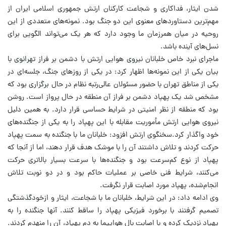
شدن ایثار، فداکاری و شجاعت کارکنان ارتش جمهوری اسلامی ایران از
مهم‌ترین دستاوردهای معنوی این دو جنگ بود. نمونه‌های متعددی از این
روحیه در میان همرزمان ما وجود دارد که هر یک می‌تواند الگویی برای
نسل‌های آینده باشد.
ماجرای نبرد خاص خلبانان نیروی هوایی ارتش با دشمن بر فراز تهرانوی با
بیان یکی از این نمونه‌ها اظهار کرد: در یکی از روزهای جنگ، جلسه‌ای در
یکی از مناطق تهران با حضور مسئولان عالی‌رتبه نظام در حال برگزاری بود که
مشخص شد یک پهپاد دشمن بر فراز آن منطقه در حال پرواز است. روشن
بود که منطقه از نظر امنیتی در شرایط حساسی قرار دارد. به همین دلیل
نیروی هوایی ارتش مأموریت مقابله با این پهپاد را به یکی از جنگنده‌های
خود واگذار کرد.سخنگوی ارتش افزود: خلبانان ما با جنگنده به سمت پهپاد
حرکت کردند و تلاش داشتند آن را با موشک هدف قرار دهند، اما از آنجا که
پهپاد از نوع کم‌سرعت بود و جنگنده‌ها با سرعت بسیار بالاتری حرکت
می‌کنند، شرایط فنی خاصی بر عملیات حاکم بود و در دو نوبت تلاش
انجام‌شده، پهپاد مورد اصابت قرار نگرفت.
وی ادامه داد: در این شرایط، خلبانان ما با شجاعت، ایثار و ازخودگذشتگی
تصمیم گرفتند با برخورد فیزیکی پهپاد را ساقط کنند. آنها جنگنده را به
پهپاد نزدیک کرده و با اصابت بال هواپیما به دم پهپاد، آن را منهدم کردند.