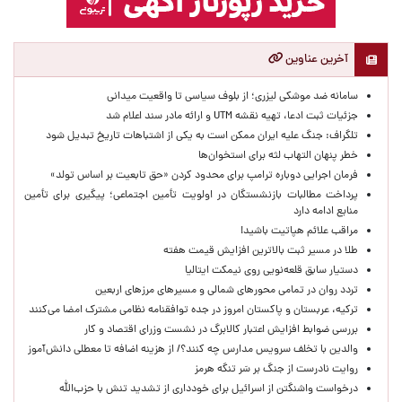
آخرین عناوین
سامانه ضد موشکی لیزری؛ از بلوف سیاسی تا واقعیت میدانی
جزئیات ثبت ادعا، تهیه نقشه UTM و ارائه مادر سند اعلام شد
تلگراف: جنگ علیه ایران ممکن است به یکی از اشتباهات تاریخ تبدیل شود
خطر پنهان التهاب لثه برای استخوان‌ها
فرمان اجرایی دوباره ترامپ برای محدود کردن «حق تابعیت بر اساس تولد»
پرداخت مطالبات بازنشستگان در اولویت تأمین اجتماعی؛ پیگیری برای تأمین
منابع ادامه دارد
مراقب علائم هپاتیت باشید!
طلا در مسیر ثبت بالاترین افزایش قیمت هفته
دستیار سابق قلعه‌نویی روی نیمکت ایتالیا
تردد روان در تمامی محورهای شمالی و مسیرهای مرزهای اربعین
ترکیه، عربستان و پاکستان امروز در جده توافقنامه نظامی مشترک امضا می‌کنند
بررسی ضوابط افزایش اعتبار کالابرگ در نشست وزرای اقتصاد و کار
والدین با تخلف سرویس مدارس چه کنند؟/ از هزینه اضافه تا معطلی دانش‌آموز
روایت نادرست از جنگ بر سَر تنگه هرمز
درخواست واشنگتن از اسرائیل برای خودداری از تشدید تنش با حزب‌الله