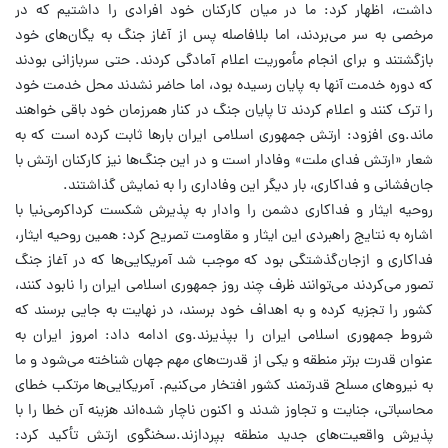
داشت، اظهار کرد: ما در میان کارکنان خود افرادی را داشتیم که در
مرخصی به سر می‌بردند، اما بلافاصله پس از آغاز جنگ به یگان‌های خود
بازگشتند و برای انجام مأموریت اعلام آمادگی کردند. حتی سربازانی بودند
که دوره خدمت آنها به پایان رسیده بود، اما حاضر نشدند محل خدمت خود
را ترک کنند و اعلام کردند تا پایان جنگ در کنار همرزمان خود باقی خواهند
ماند.وی افزود: ارتش جمهوری اسلامی ایران بارها ثابت کرده است که به
شعار «ارتش فدای ملت» وفادار است و در این جنگ‌ها نیز کارکنان ارتش با
جان‌فشانی و فداکاری، بار دیگر این وفاداری را به نمایش گذاشتند.
روحیه ایثار و فداکاری دشمن را وادار به پذیرش شکست کرداکرمی‌نیا با
اشاره به نتایج راهبردی این ایثار و مقاومت تصریح کرد: همین روحیه ایثار،
فداکاری و ازجان‌گذشتگی بود که موجب شد آمریکایی‌ها که در آغاز جنگ
تصور می‌کردند می‌توانند ظرف چند روز جمهوری اسلامی ایران را نابود کنند،
کشور را تجزیه کرده و به اهداف خود برسند، در نهایت به جایی برسند که
شروط جمهوری اسلامی ایران را بپذیرند.وی ادامه داد: امروز ایران به
عنوان قدرت برتر منطقه و یکی از قدرت‌های مهم جهان شناخته می‌شود و ما
به نیروهای مسلح قدرتمند کشور افتخار می‌کنیم. آمریکایی‌ها مرتکب خطای
محاسباتی، جنایت و تجاوز شدند و اکنون ناچار شده‌اند هزینه آن خطا را با
پذیرش واقعیت‌های جدید منطقه بپردازند.سخنگوی ارتش تأکید کرد: