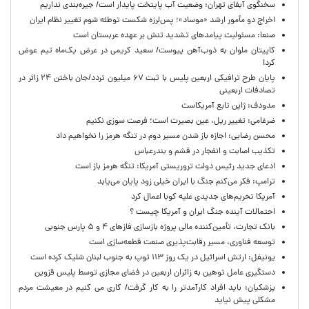
سخنگوی آبفای تهران: وضعیت آب پایتخت پایدار است/ جیره‌بندی نداریم
اخراج دو مأمور ارشد «موساد»؛ پس‌لرزه شکست توطئه شوم تغییر نظام ایران
صنعا: مسئولیت پیامدهای تشدید تنش بر عهده عربستان است
کاپیتان ملوان به ذوب‌آهن پیوست/ سعید کریمی در عرض یک‌ماه تیم عوض
کرد!
پایان طرح ترافیکی اربعین پلیس با ثبت ۶۷ میلیون تردد/جان باختن ۲۴ زائر در
تصادفات اربعینی
مدودف: ژاپن تابع آمریکاست
ضرغامی: تغییر ریل، عین بصیرت است؛ فرصت سوزی نکنیم
محسن رضایی: اجازه باز شدن مسیر دوم در تنگه هرمز را نخواهیم داد
تکذیب اصابت و انفجار در قشم و بندرعباس
ادعای جدید رئیس دولت تروریستی آمریکا: تنگه هرمز باز است
ترامپ: فکر می‌کنم جنگ با ایران خیلی زود پایان می‌یابد
آمریکا تحریم‌های جدیدی علیه کوبا اعمال کرد
احتمالات آینده جنگ ایران و آمریکا چیست ؟
بانک تجارت، تأمین‌کننده مالی پروژه بازسازی فازهای ۴ و ۵ پارس جنوبی
توسعه فناوری، مسیر رقابت‌پذیری صنعت قطعه‌سازی است
یونیفل: ارتش اسرائیل در یک روز ۱۱۳ توپ به جنوب لبنان شلیک کرده است
دستگیری عامل توهین به زائران اربعین در فضای مجازی توسط پلیس قزوین
پزشکیان: باید افراد کارآمدتر را به کار گرفت/ کاری می کنیم در معیشت مردم
مشکلی پیش نیاید