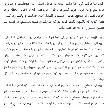
اکرمی‌نیا تأکید کرد: ما ملت ایران را عامل اصلی این موفقیت و پیروزی
می‌دانیم و به مردم عزیز کشورمان قول می‌دهیم که تا آخرین لحظه و تا
آخرین نفس از منافع، عزت، امنیت و اقتدار آنان حمایت و پاسداری کنیم.
همان‌گونه که تاکنون ثابت کرده‌ایم که جان‌فدای ملت هستیم، در آینده نیز
همین مسیر را ادامه خواهیم داد.
وی افزود: چه در دوران اجرای تفاهم‌نامه و چه پس از توافق احتمالی،
نیروهای مسلح جمهوری اسلامی ایران با قدرت از منافع ملت ایران صیانت
خواهند کرد. ما محکم ایستاده‌ایم، منافع ملت ایران را حفظ خواهیم کرد و
تضمین می‌کنیم که همواره در کنار مردم و پای کار ملت ایران
باشیم.سخنگوی ارتش در جمع‌بندی سخنان خود خاطرنشان کرد: همان‌گونه
که در گذشته و در دوران آتش‌بس عمل کردیم، امروز نیز چشمان ما باز
است، دستمان بر ماشه است و گوشمان به فرمان فرماندهی معظم کل
قواست.
نیروهای مسلح در دفاع از کشور لحظه‌ای درنگ نخواهند کرداکرمی‌نیا ادامه
داد: ملت ایران در طول جنگ تحمیلی سوم با شجاعت در صحنه حاضر
شدند، از نیروهای مسلح حمایت کردند، به ما روحیه دادند و اراده و انگیزه
ما را برای ایستادگی در برابر دشمن تقویت کردند. نیروهای مسلح نیز در