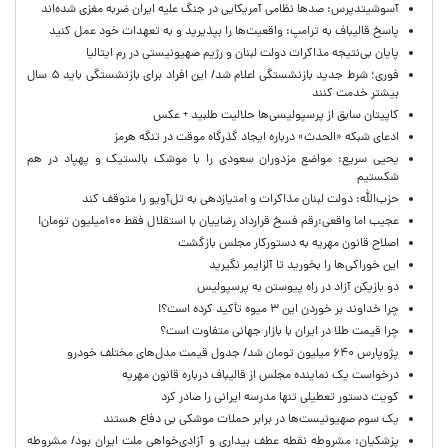
آسوشیتدپرس: صدها نظامی آمریکایی در جنگ علیه ایران ضربه مغزی شده‌اند
پاسخ قالیباف به ترامپ: واقعیت‌ها را بپذیرید و به تعهدات خود عمل کنید
پایان بی‌نتیجه مذاکرات دولت لبنان و رژیم صهیونیستی در رم ایتالیا
فوری؛ شرط جدید بازنشستگی اعلام شد/ این افراد برای بازنشستگی باید ۵ سال
بیشتر خدمت کنند
کاپیتان سابق از پرسپولیسی‌ها حلالیت طلبید + عکس
ادعای شبکه «الحدث» درباره ایجاد گذرگاه موقت در تنگه هرمز
یحیی سریع: مواضع مزدوران سعودی را با موشک بالستیک و پهپاد در هم
شکستیم
حزب‌الله: دولت لبنان مذاکرات و امتیازدهی به تل‌آویو را متوقف کند
عجیب اما واقعی:رقم فسخ قرارداد رضاییان با استقلال فقط ۱۰۰میلیون تومان!
اصلاح قانون مهریه به دستورکار مجلس بازگشت
این خوراکی‌ها را بخورید تا آلزایمر نگیرید
دو بازیکن آزاد در راه پیوستن به پرسپولیس
چرا خداوند بر خوردن این ۳ میوه تأکید کرده است؟!
چرا قیمت طلا در ایران با بازار جهانی متفاوت است؟
پژوپارس ۶۴۰ میلیون تومان شد/ جدول قیمت مدل‌های مختلف خودرو
درخواست یک نماینده مجلس از قالیباف درباره قانون مهریه
کویت دستور تعطیلی تنها مدرسه ایرانی را صادر کرد
یک‌ سوم صهیونیست‌ها در برابر حملات موشکی بی دفاع هستند
پزشکیان: مشروطه نقطه عطف بیداری و آزادی‌خواهی ملت ایران بود/ مشروطه