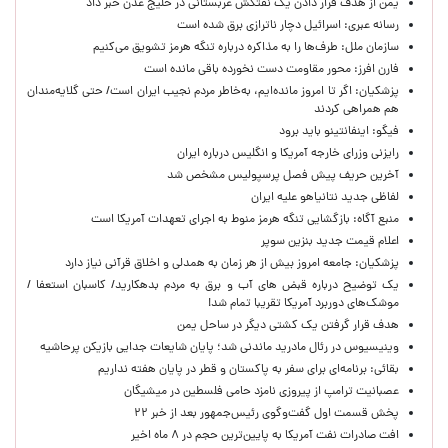
یمن از هدف قرار دادن یک نفتکش عربستانی در خلیج عدن خبر داد
رسانه عبری: اسرائیل دچار ناترازی برق شده است
سازمان ملل: طرف‌ها را به مذاکره درباره تنگه هرمز تشویق می‌کنیم
فارن افرز: محور مقاومت دست نخورده باقی مانده است
پزشکیان: اگر تا امروز مانده‌ایم، به‌خاطر مردم نجیب ایران است/ حتی گلایه‌مندان
هم همراهی کردند
فیگو: اینفانتینو باید برود
رایزنی وزرای خارجه آمریکا و انگلیس درباره ایران
آخرین حریف پیش فصل پرسپولیس مشخص شد
لفاظی جدید نتانیاهو علیه ایران
منبع آگاه: بازگشایی تنگه هرمز منوط به اجرای تعهدات آمریکا است
اعلام قیمت جدید بنزین سوپر
پزشکیان: جامعه امروز بیش از هر زمان به همدلی و اخلاق قرآنی نیاز دارد
یک توضیح درباره قبض های آب و برق به مردم بدهکارید/ کاسبان استعفا /
موشک‌های دوربرد آمریکا تقریبا تمام شد!
هدف قرار گرفتن یک کشتی دیگر در ساحل یمن
وینیسیوس در رئال مادرید ماندنی شد؛ پایان شایعات جدایی بازیکن پرحاشیه
بقائی: برنامه‌ای برای سفر به پاکستان و قطر در پایان هفته نداریم
عصبانیت ترامپ از پیروزی نامزد حامی فلسطین در میشیگان
پخش قسمت اول گفت‌وگوی رئیس‌جمهور بعد از خبر ۲۲
افت صادرات نفت آمریکا به پایین‌ترین حجم در ۸ ماه اخیر