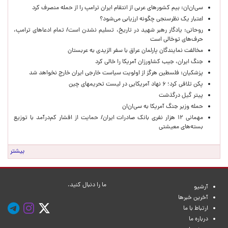
سی‌ان‌ان: بیم کشورهای عربی از انتقام ایران ترامپ را از حمله منصرف کرد
اعتبار یک نظرسنجی چگونه ارزیابی می‌شود؟
روحانی: یادگار رهبر شهید در تاریخ، تسلیم نشدن است/ تمام ادعاهای ترامپ،
حرف‌های توخالی است
مخالفت نمایندگان پارلمان عراق با سفر الزیدی به عربستان
جنگ ایران، جیب کشاورزان آمریکا را خالی کرد
پزشکیان: فلسطین هرگز از اولویت سیاست خارجی ایران خارج نخواهد شد
پکن تلافی کرد؛ ۶ نهاد آمریکایی در لیست تحریمهای چین
پیتر گیل درگذشت
حمله وزیر جنگ آمریکا به سی‌ان‌ان
مهمانی ۱۲ هزار نفری بانک صادرات ایران/ حمایت از اقشار کم‌درآمد با توزیع
بسته‌های معیشتی
بیشتر
ما را دنبال کنید.
آرشیو
آخرین خبرها
ارتباط با ما
درباره ما