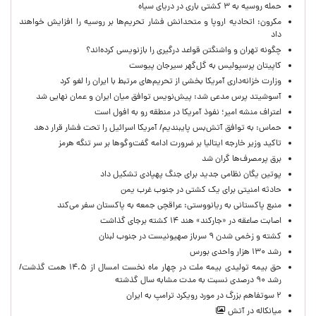
حمله روسیه به ۳ کشتی باری در دریای سیاه
مکرون: اتحادیه اروپا و متحدانش فشار تحریم‌ها بر روسیه را افزایش خواهند
داد
چگونه تهران و واشنگتن قواعد درگیری را بازنویسی کرده‌اند؟
کاپیتان پرسپولیس به گل‌گهر سیرجان پیوست
وزارت خزانه‌داری آمریکا بخشی از تحریم‌های مرتبط با ایران را لغو کرد
آسوشیتد پرس مدعی شد: پیش‌نویس توافق میان ایران و عمان نهایی شد
اعتراف منشه امیر؛ نفوذ آمریکا در منطقه رو به افول است
حماس: به توافق آتش‌بس پایبندیم/ آمریکا اسرائیل را تحت فشار قرار دهد
تاکید وزیر خارجه ایتالیا بر ضرورت ادامه گفت‌وگوها بر سر تنگه هرمز
برق پرمصرف‌ها گران شد
پوتین یگان نظامی جدید برای جنگ پهپادی تشکیل داد
حادثه امنیتی برای یک کشتی در جنوب غرب یمن
منبع پاکستانی به ریانووستی: عراقچی جمعه به پاکستان سفر می‌کند
اصابت صاعقه در «جارکند» هند ۱۴ کشته برجای گذاشت
کشته و زخمی شدن ۹ سرباز صهیونیست در جنوب لبنان
رشد ۱۳۰ هزار واحدی بورس
حق بیمه تولیدی بیمه ملت در چهار ماه نخست امسال از ۱۴.۵ همت گذشت/
رشد ۹۰ درصدی نسبت به مدت مشابه سال گذشته
۲ سوتفاهم بزرگ در مورد رویکرد ترامپ به ایران
میانکاله در آتش