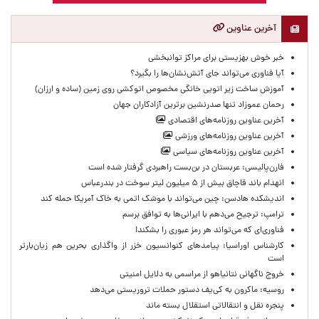
آخرین عناوین
خبر خوش بهزیستی برای مراکز توانبخشی
آیا فناوری می‌تواند جای آتش‌نشان‌ها را بگیرد؟
آموزش ساخت زیر اتویی خانگی مخصوص اتوکشی روی زمین (ساده و ارزان)
رحمان عموزاد تنها صدرنشین برترین آزادکاران جهان
آخرین عناوین روزنامه‌های اقتصادی
آخرین عناوین روزنامه‌های ورزشی
آخرین عناوین روزنامه‌های سیاسی
فارن‌پالیسی: عربستان در بن‌بست راهبردی گرفتار شده است
انهدام باند قاچاق بیش از ۵ میلیون لیتر سوخت در بندرعباس
اندیشکده هادسن: چین می‌تواند با موشک اتمی به خاک آمریکا حمله کند
ترامپ: ترجیح می‌دهم با ایرانی‌‌ها به توافق برسم
فناوری‌ای که می‌تواند هر رمز عبوری را بشکند!
کارشناس اوراسیا: پیامدهای کنوانسیون خزر از واگذاری بحرین هم زیان‌بارتر
است
خروج ناگهانی نتانیاهو از مراسمی به دلایل امنیتی
روسیه: ماکرون به کی‌یف دستور حملات تروریستی می‌دهد
پنجره‌ نقل و انتقالاتی استقلال بسته ماند