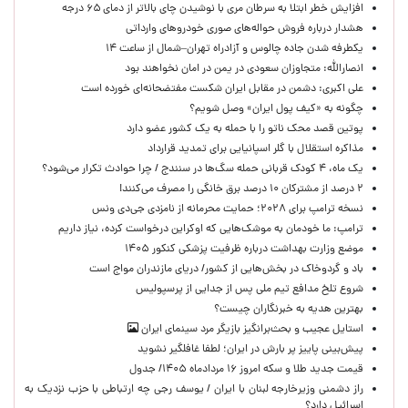
افزایش خطر ابتلا به سرطان مری با نوشیدن چای بالاتر از دمای ۶۵ درجه
هشدار درباره فروش حواله‌های صوری خودروهای وارداتی
یکطرفه شدن جاده چالوس و آزادراه تهران–شمال از ساعت ۱۴
انصارالله: متجاوزان سعودی در یمن در امان نخواهند بود
علی اکبری: دشمن در مقابل ایران شکست مفتضحانه‌ای خورده است
چگونه به «کیف پول ایران» وصل شویم؟
پوتین قصد محک ناتو را با حمله به یک کشور عضو دارد
مذاکره استقلال با گلر اسپانیایی برای تمدید قرارداد
یک ماه، ۴ کودک قربانی حمله سگ‌ها در سنندج / چرا حوادث تکرار می‌شود؟
۲ درصد از مشترکان ۱۰ درصد برق خانگی را مصرف می‌کنند!
نسخه ترامپ برای ۲۰۲۸؛ حمایت محرمانه از نامزدی جی‌دی ونس
ترامپ: ما خودمان به موشک‌هایی که اوکراین درخواست کرده، نیاز داریم
موضع وزارت بهداشت درباره ظرفیت پزشکی کنکور ۱۴۰۵
باد و گردوخاک در بخش‌هایی از کشور/ دریای مازندران مواج است
شروع تلخ مدافع تیم ملی پس از جدایی از پرسپولیس
بهترین هدیه به خبرنگاران چیست؟
استایل عجیب و بحث‌برانگیز بازیگر مرد سینمای ایران
پیش‌بینی پاییز پر بارش در ایران؛ لطفا غافلگیر نشوید
قیمت جدید طلا و سکه امروز ۱۶ مردادماه ۱۴۰۵/ جدول
راز دشمنی وزیرخارجه لبنان با ایران / یوسف رجی چه ارتباطی با حزب نزدیک به
اسرائیل دارد؟