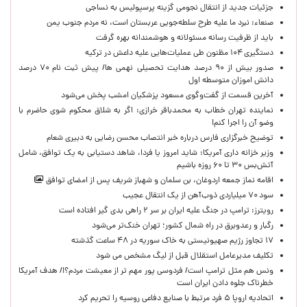
جزئیات جدید از انتقال نجومی گزینه پرسپولیس به نساجی
صنعاء: نبرد ما علیه طرح سلطه‌جویی عربستان است، نه مردم جنوب یمن
باید از ظرفیت رسانه مسئولانه و هوشمندانه بهره گرفت
دستگیری ۱۰۴ مظنون طی عملیات‌هایی علیه داعش در ترکیه
صدور بیش از ۹۰ درصد هدایت تحصیلی نهمی ها/ پیش ثبت نام ۷۰ درصد
دانش اموزان متوسطه اول
آخرین قسمت از گفت‌وگوی مسعود پزشکیان امشب پخش می‌شود
نماینده تهران خطاب به محمدباقر خرازی: اگر به شلاق محکوم شوی حاضرم با
وضو آن را اجرا کنم!
توضیح خبرگزاری فارس درباره خبر انتصاب محسن رضایی به دبیری شعام
وزیر خزانه داری آمریکا: شاید امروز یا فردا، شاهد دستیابی به یک توافق، شامل
آتش‌بس ۳۰ تا ۶۰ روزه باشیم
اقامه نماز جمعه اردوغان، بن ‌سلمان و شهباز شریف پس از امضای توافق
سود ۷۰ میلیاردی ذوب‌آهن از یک انتقال عجیب
رویترز: ترامپ در جنگ علیه ایران بر سر ۲ راهی بدی گیر افتاده است
رگبار و رعدوبرق در راه شمال کشور؛ تهران خنک‌تر می‌شود
۱۷ تجاوز رژیم صهیونیستی به خاک سوریه در ۴۸ ساعت گذشته
تکلیف مدیرعامل استقلال قبل از لیگ مشخص می شود
ونس هم مثل ترامپ است/ فردوسی پور مهم تر از معیشت مردم؟!/ هدف آمریکا
خطرناک جلوه دادن ایران است
اتحادیه اروپا ۵ فرد مرتبط با صنایع دفاعی روسیه را تحریم کرد