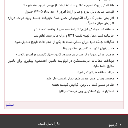
بلاتکلیفی پرونده‌های مشاغل سخت/ دولت از بررسی آیین‌نامه خبر داد
قیمت جدید دلار، یورو و سایر ارزها امروز ۱۶ مردادماه ۱۴۰۵/ جدول
افزایش اعتبار کالابرگ الکترونیکی جدی شد/ جزییات جلسه ویژه دولت درباره
افزایش مبلغ کالابرگ
سامانه ضد موشکی لیزری؛ از بلوف سیاسی تا واقعیت میدانی
جزئیات ثبت ادعا، تهیه نقشه UTM و ارائه مادر سند اعلام شد
تلگراف: جنگ علیه ایران ممکن است به یکی از اشتباهات تاریخ تبدیل شود
خطر پنهان التهاب لثه برای استخوان‌ها
فرمان اجرایی دوباره ترامپ برای محدود کردن «حق تابعیت بر اساس تولد»
پرداخت مطالبات بازنشستگان در اولویت تأمین اجتماعی؛ پیگیری برای تأمین
منابع ادامه دارد
مراقب علائم هپاتیت باشید!
محسن رضایی دبیر جدید شورایعالی امنیت ملی شد
طلا در مسیر ثبت بالاترین افزایش قیمت هفته
دستیار سابق قلعه‌نویی روی نیمکت ایتالیا
بیشتر
ما را دنبال کنید.
آرشیو