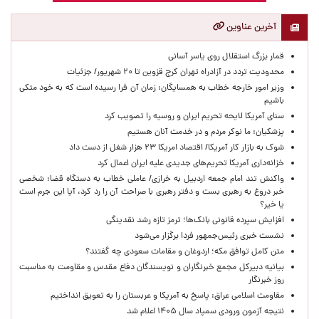
آخرین عناوین
قمار بزرگ استقلال روی یاسر آسانی
محدودیت تردد در آزادراه تهران کرج قزوین تا ۲۰ شهریور/ جزئیات
وزیر امور خارجه خطاب به همسایگان: زمان آن فرا رسیده است که به خود متکی
باشیم
سنای آمریکا لایحه تحریم ایران و روسیه را تصویب کرد
پزشکیان: ما نوکر مردم و در خدمت آنان هستیم
شوک به بازار کار آمریکا/ اقتصاد امریکا ۲۳ هزار شغل از دست داد
خزانه‌داری آمریکا تحریم‌های جدیدی علیه ایران اعمال کرد
واکنش تند امام جمعه اردبیل به خرازی/ عاملی خطاب به دستگاه قضا: شخصی
خبر دروغ به رهبری بست و دفتر رهبری با صراحت آن را رد کرد، آیا این جرم است
یا خیر؟
افزایش سپرده قانونی بانک‌ها؛ ترمز تازه رشد نقدینگی
نشست خبری رئیس‌جمهور فردا برگزار می‌شود
متن کامل توافق مکه؛ اردوغان و مقامات سعودی چه گفتند؟
بیانیه دبیرکل مجمع خبرنگاران و نویسندگان دفاع مقدس و مقاومت به مناسبت
روز خبرنگار
مقاومت اسلامی عراق: پاسخ به آمریکا و عربستان را به تعویق انداختیم
نتیجه آزمون ورودی سمپاد سال ۱۴۰۵ اعلام شد