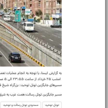
به گزارش ایسنا، با توجه به انجام عملیات تع
امشب ۲۵ خرداد از ساعت ۲۳:۵۵ الی ۵ صبح روز بعد، مسدود است.
مسیرهای جایگزین تونل توحید: بزرگراه شیخ فضل
مسیر جایگزین تونل رسالت:همت غرب به شرق
تونل توحید
مسدودی تونل رسالت و توحید