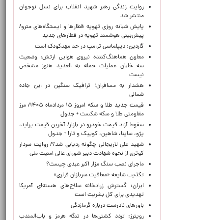
روایت زندگی رهبر شهید انقلاب برای نسل نوجوان
منتشر شد
پایش شبانه روزی تهویه قطارها و ایستگاه‌های مترو/
پیش‌بینی هوشمند تهویه در قطارهای جدید
گاردین: دیپلماسی ترامپ در حد مهدکودک است
معاون هماهنگ‌کننده نیروی هوایی ارتش: وضعیت
سه خلبان عملیات حمله به العدید هنوز مشخص
نیست
هشدار به مسافران؛ ترافیک سنگین در این جاده
شمالی
قیمت جدید طلا و سکه امروز ۱۵ مردادماه ۱۴۰۵/ مرز
مقاومتی طلا و سکه شکست + جدول
سقوط آزاد قیمت خودرو در بازار/ آخرین قیمت پراید،
پژو، ساینا، شاهین، کوییک و تارا + جدول
شهید علی لاریجانی چگونه ردیابی شد؟/ روایت سردار
کوثری از نحوه شهادت دبیر شورای عالی امنیت ملی
ماجرای نصب سنگ مزار اکبر عبدی چیست؟
تکذیب شایعه «معافیت سربازان فراری»
ایران: گسترش زرادخانه سلاح‌های هسته‌ای آمریکا
تهدیدی برای کل بشریت است
باورهای نادرست درباره گرمازدگی
رویترز: تردد کشتی‌ها در تنگه هرمز و باب‌المندب