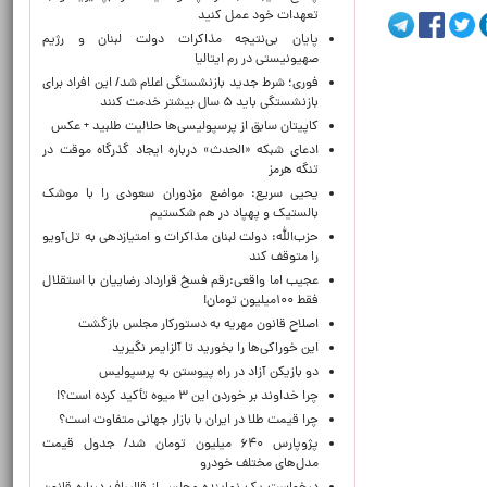
تعهدات خود عمل کنید
پایان بی‌نتیجه مذاکرات دولت لبنان و رژیم
صهیونیستی در رم ایتالیا
فوری؛ شرط جدید بازنشستگی اعلام شد/ این افراد برای
بازنشستگی باید ۵ سال بیشتر خدمت کنند
کاپیتان سابق از پرسپولیسی‌ها حلالیت طلبید + عکس
ادعای شبکه «الحدث» درباره ایجاد گذرگاه موقت در
تنگه هرمز
یحیی سریع: مواضع مزدوران سعودی را با موشک
بالستیک و پهپاد در هم شکستیم
حزب‌الله: دولت لبنان مذاکرات و امتیازدهی به تل‌آویو
را متوقف کند
عجیب اما واقعی:رقم فسخ قرارداد رضاییان با استقلال
فقط ۱۰۰میلیون تومان!
اصلاح قانون مهریه به دستورکار مجلس بازگشت
این خوراکی‌ها را بخورید تا آلزایمر نگیرید
دو بازیکن آزاد در راه پیوستن به پرسپولیس
چرا خداوند بر خوردن این ۳ میوه تأکید کرده است؟!
چرا قیمت طلا در ایران با بازار جهانی متفاوت است؟
پژوپارس ۶۴۰ میلیون تومان شد/ جدول قیمت
مدل‌های مختلف خودرو