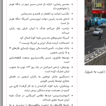
محسن رضایی: اجازه باز شدن مسیر دوم در تنگه هرمز
را نخواهیم داد
تکذیب اصابت و انفجار در قشم و بندرعباس
ادعای جدید رئیس دولت تروریستی آمریکا: تنگه هرمز
باز است
ترامپ: فکر می‌کنم جنگ با ایران خیلی زود پایان
می‌یابد
آمریکا تحریم‌های جدیدی علیه کوبا اعمال کرد
احتمالات آینده جنگ ایران و آمریکا چیست ؟
بانک تجارت، تأمین‌کننده مالی پروژه بازسازی فازهای ۴
و ۵ پارس جنوبی
توسعه فناوری، مسیر رقابت‌پذیری صنعت قطعه‌سازی
است
یونیفل: ارتش اسرائیل در یک روز ۱۱۳ توپ به جنوب
 (غرب به شرق)،
لبنان شلیک کرده است
دستگیری عامل توهین به زائران اربعین در فضای
مجازی توسط پلیس قزوین
پزشکیان: باید افراد کارآمدتر را به کار گرفت/ کاری می
کنیم در معیشت مردم مشکلی پیش نیاید
آسوشیتدپرس: صدها نظامی آمریکایی در جنگ علیه
ایران ضربه مغزی شده‌اند
پاسخ قالیباف به ترامپ: واقعیت‌ها را بپذیرید و به