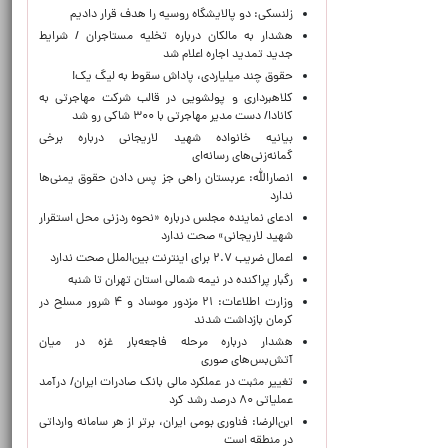
زلنسکی: دو پالایشگاه روسیه را هدف قرار دادیم
هشدار به مالکان درباره تخلیه مستاجران / شرایط
جدید تمدید اجاره اعلام شد
حقوق چند میلیاردی، پاداش سقوط به لیگ یک!
کلاهبرداری و پولشویی در قالب شرکت مهاجرتی به
کانادا/ دست مدیر مهاجرتی با ۳۰۰ شاکی رو شد
بیانیه خانواده شهید لاریجانی درباره برخی
گمانه‌زنی‌های رسانه‌ای
انصارالله: عربستان راهی جز پس دادن حقوق یمنی‌ها
ندارد
ادعای نماینده مجلس درباره «نحوه ردزنی محل استقرار
شهید لاریجانی» صحت ندارد
اعمال ضریب ۲.۷ برای اینترنت بین‌الملل صحت ندارد
رگبار پراکنده در نیمه شمالی استان تهران تا شنبه
وزارت اطلاعات: ۲۱ مزدور موساد و ۴ شرور مسلح در
کرمان بازداشت شدند
هشدار درباره مرحله فاجعه‌بار غزه در میان
آتش‌بس‌های صوری
تغییر مثبت در عملکرد مالی بانک صادرات ایران/ درآمد
عملیاتی ۸۰ درصد رشد کرد
ابن‌الرضا: فناوری بومی ایران، برتر از هر سامانه وارداتی
در منطقه است