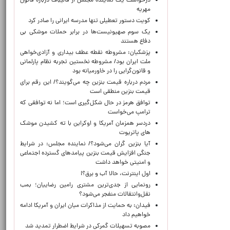
درخواست یک نماینده مجلس از قالیباف درباره قانون
مهریه
کویت دستور تعطیلی تنها مدرسه ایرانی را صادر کرد
یک‌ سوم صهیونیست‌ها در برابر حملات موشکی بی
دفاع هستند
پزشکیان: مشروطه نقطه عطف بیداری و آزادی‌خواهی
ملت ایران بود/ مشروطه نخستین تجربه نظام پارلمانی
و قانون‌گرایی را در خاورمیانه بود
مردم درباره قیمت بنزین چه می‌گویند؟/ این رقم برای
قیمت بنزین منطقی است
توافق هرمز در حال شکل‌گیری است؛ اما نه توافقی که
ترامپ می‌خواست
دردسر همزمان آمریکا و اوکراین با ته کشیدن موشک
های پاتریوت
آیا بنزین گران می‌شود؟/ نماینده مجلس: در شرایط
جنگی افزایش قیمت بنزین پیامدهای گسترده اجتماعی
و امنیتی خواهد داشت
اول اینترنت، حالا آب و برق؟!
رونمایی از جدی‌ترین مشتری رامین رضاییان؛ بمب
نقل‌وانتقالات منفجر می‌شود؟
فیدان: به حمایت از مذاکرات میان ایران و آمریکا ادامه
خواهیم داد
مصوبه تسهیلات گمرکی در شرایط اضطرار تمدید شد