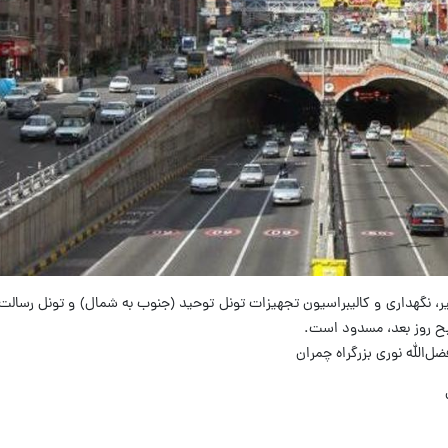
میر، نگهداری و کالیبراسیون تجهیزات تونل توحید (جنوب به شمال) و تونل‌ رسالت
‌الله نوری بزرگراه چمران