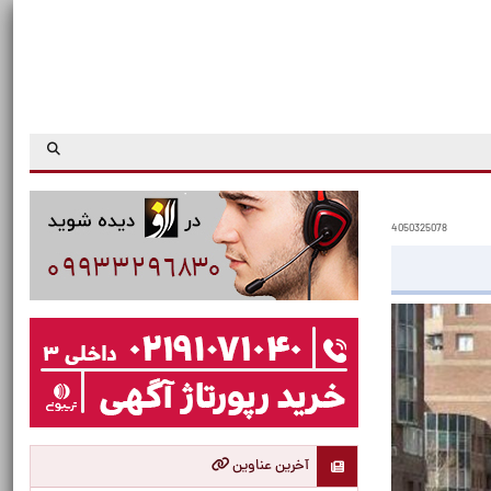
4050325078
آخرین عناوین