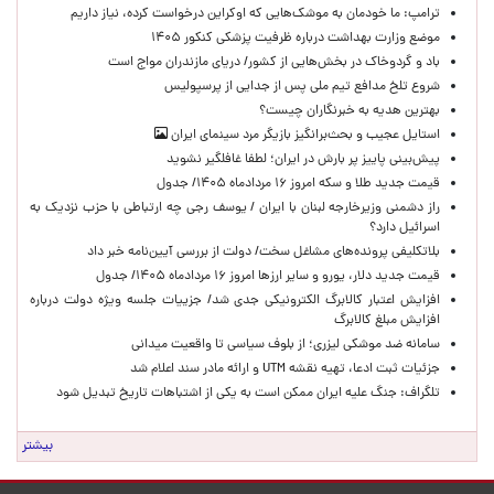
ترامپ: ما خودمان به موشک‌هایی که اوکراین درخواست کرده، نیاز داریم
موضع وزارت بهداشت درباره ظرفیت پزشکی کنکور ۱۴۰۵
باد و گردوخاک در بخش‌هایی از کشور/ دریای مازندران مواج است
شروع تلخ مدافع تیم ملی پس از جدایی از پرسپولیس
بهترین هدیه به خبرنگاران چیست؟
استایل عجیب و بحث‌برانگیز بازیگر مرد سینمای ایران
پیش‌بینی پاییز پر بارش در ایران؛ لطفا غافلگیر نشوید
قیمت جدید طلا و سکه امروز ۱۶ مردادماه ۱۴۰۵/ جدول
راز دشمنی وزیرخارجه لبنان با ایران / یوسف رجی چه ارتباطی با حزب نزدیک به
اسرائیل دارد؟
بلاتکلیفی پرونده‌های مشاغل سخت/ دولت از بررسی آیین‌نامه خبر داد
قیمت جدید دلار، یورو و سایر ارزها امروز ۱۶ مردادماه ۱۴۰۵/ جدول
افزایش اعتبار کالابرگ الکترونیکی جدی شد/ جزییات جلسه ویژه دولت درباره
افزایش مبلغ کالابرگ
سامانه ضد موشکی لیزری؛ از بلوف سیاسی تا واقعیت میدانی
جزئیات ثبت ادعا، تهیه نقشه UTM و ارائه مادر سند اعلام شد
تلگراف: جنگ علیه ایران ممکن است به یکی از اشتباهات تاریخ تبدیل شود
بیشتر