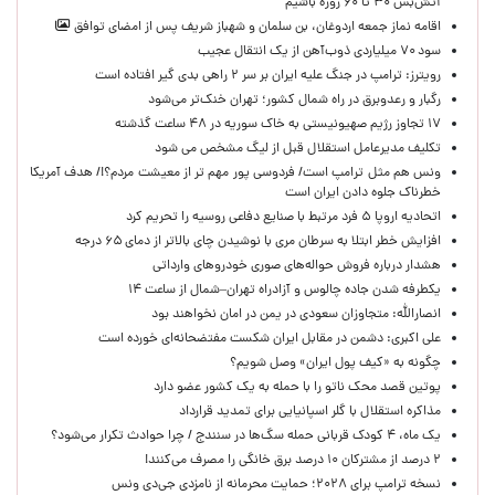
آتش‌بس ۳۰ تا ۶۰ روزه باشیم
اقامه نماز جمعه اردوغان، بن ‌سلمان و شهباز شریف پس از امضای توافق
سود ۷۰ میلیاردی ذوب‌آهن از یک انتقال عجیب
رویترز: ترامپ در جنگ علیه ایران بر سر ۲ راهی بدی گیر افتاده است
رگبار و رعدوبرق در راه شمال کشور؛ تهران خنک‌تر می‌شود
۱۷ تجاوز رژیم صهیونیستی به خاک سوریه در ۴۸ ساعت گذشته
تکلیف مدیرعامل استقلال قبل از لیگ مشخص می شود
ونس هم مثل ترامپ است/ فردوسی پور مهم تر از معیشت مردم؟!/ هدف آمریکا
خطرناک جلوه دادن ایران است
اتحادیه اروپا ۵ فرد مرتبط با صنایع دفاعی روسیه را تحریم کرد
افزایش خطر ابتلا به سرطان مری با نوشیدن چای بالاتر از دمای ۶۵ درجه
هشدار درباره فروش حواله‌های صوری خودروهای وارداتی
یکطرفه شدن جاده چالوس و آزادراه تهران–شمال از ساعت ۱۴
انصارالله: متجاوزان سعودی در یمن در امان نخواهند بود
علی اکبری: دشمن در مقابل ایران شکست مفتضحانه‌ای خورده است
چگونه به «کیف پول ایران» وصل شویم؟
پوتین قصد محک ناتو را با حمله به یک کشور عضو دارد
مذاکره استقلال با گلر اسپانیایی برای تمدید قرارداد
یک ماه، ۴ کودک قربانی حمله سگ‌ها در سنندج / چرا حوادث تکرار می‌شود؟
۲ درصد از مشترکان ۱۰ درصد برق خانگی را مصرف می‌کنند!
نسخه ترامپ برای ۲۰۲۸؛ حمایت محرمانه از نامزدی جی‌دی ونس