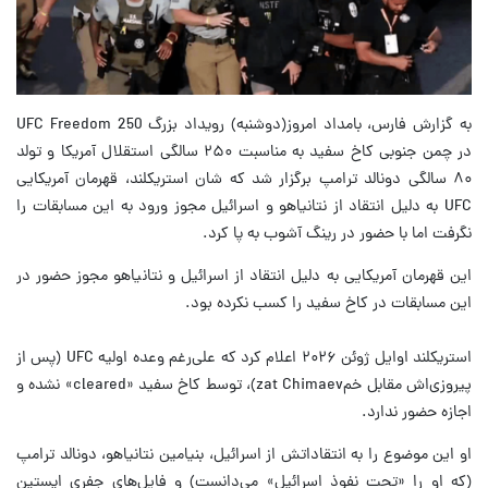
به گزارش فارس، بامداد امروز(دوشنبه) رویداد بزرگ UFC Freedom 250
در چمن جنوبی کاخ سفید به مناسبت ۲۵۰ سالگی استقلال آمریکا و تولد
۸۰ سالگی دونالد ترامپ برگزار شد که شان استریکلند، قهرمان آمریکایی
UFC به دلیل انتقاد از نتانیاهو و اسرائیل مجوز ورود به این مسابقات را
نگرفت اما با حضور در رینگ آشوب به پا کرد.
این قهرمان آمریکایی به دلیل انتقاد از اسرائیل و نتانیاهو مجوز حضور در
این مسابقات در کاخ سفید را کسب نکرده بود.
استریکلند اوایل ژوئن ۲۰۲۶ اعلام کرد که علی‌رغم وعده اولیه UFC (پس از
پیروزی‌اش مقابل خمzat Chimaev)، توسط کاخ سفید «cleared» نشده و
اجازه حضور ندارد.
او این موضوع را به انتقاداتش از اسرائیل، بنیامین نتانیاهو، دونالد ترامپ
(که او را «تحت نفوذ اسرائیل» می‌دانست) و فایل‌های جفری اپستین