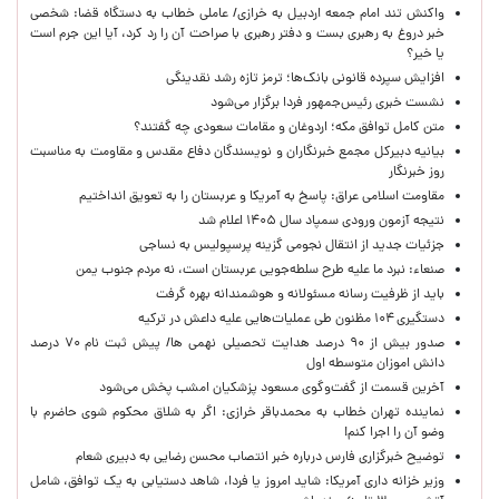
واکنش تند امام جمعه اردبیل به خرازی/ عاملی خطاب به دستگاه قضا: شخصی
خبر دروغ به رهبری بست و دفتر رهبری با صراحت آن را رد کرد، آیا این جرم است
یا خیر؟
افزایش سپرده قانونی بانک‌ها؛ ترمز تازه رشد نقدینگی
نشست خبری رئیس‌جمهور فردا برگزار می‌شود
متن کامل توافق مکه؛ اردوغان و مقامات سعودی چه گفتند؟
بیانیه دبیرکل مجمع خبرنگاران و نویسندگان دفاع مقدس و مقاومت به مناسبت
روز خبرنگار
مقاومت اسلامی عراق: پاسخ به آمریکا و عربستان را به تعویق انداختیم
نتیجه آزمون ورودی سمپاد سال ۱۴۰۵ اعلام شد
جزئیات جدید از انتقال نجومی گزینه پرسپولیس به نساجی
صنعاء: نبرد ما علیه طرح سلطه‌جویی عربستان است، نه مردم جنوب یمن
باید از ظرفیت رسانه مسئولانه و هوشمندانه بهره گرفت
دستگیری ۱۰۴ مظنون طی عملیات‌هایی علیه داعش در ترکیه
صدور بیش از ۹۰ درصد هدایت تحصیلی نهمی ها/ پیش ثبت نام ۷۰ درصد
دانش اموزان متوسطه اول
آخرین قسمت از گفت‌وگوی مسعود پزشکیان امشب پخش می‌شود
نماینده تهران خطاب به محمدباقر خرازی: اگر به شلاق محکوم شوی حاضرم با
وضو آن را اجرا کنم!
توضیح خبرگزاری فارس درباره خبر انتصاب محسن رضایی به دبیری شعام
وزیر خزانه داری آمریکا: شاید امروز یا فردا، شاهد دستیابی به یک توافق، شامل