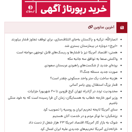
آخرین عناوین
انصارالله: ترکیه و پاکستان به‌جای ائتلاف‌سازی، برای توقف تجاوز فشار بیاورند
«ایرج» دوباره در بیمارستان بستری شد
همتی: اقتصاد آمریکا نیز با فشارها و ریسک‌های قابل توجهی مواجه است
واکنش صنعا به توافق سه جانبه مکه
پرده‌ای جدید از شکست‌های راهبردی عربستان سعودی
صورت جدید مسئله جنگ؟!
هزینه ساخت یک متر واحد مسکونی چقدر است؟
قمار بزرگ استقلال روی یاسر آسانی
محدودیت تردد در آزادراه تهران کرج قزوین تا ۲۰ شهریور/ جزئیات
وزیر امور خارجه خطاب به همسایگان: زمان آن فرا رسیده است که به خود متکی
باشیم
سنای آمریکا لایحه تحریم ایران و روسیه را تصویب کرد
پزشکیان: ما نوکر مردم و در خدمت آنان هستیم
شوک به بازار کار آمریکا/ اقتصاد امریکا ۲۳ هزار شغل از دست داد
خزانه‌داری آمریکا تحریم‌های جدیدی علیه ایران اعمال کرد