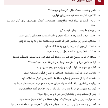
آخرین عناوین
ماجرای نصب سنگ مزار اکبر عبدی چیست؟
تکذیب شایعه «معافیت سربازان فراری»
ایران: گسترش زرادخانه سلاح‌های هسته‌ای آمریکا تهدیدی برای کل بشریت
است
باورهای نادرست درباره گرمازدگی
رویترز: تردد کشتی‌ها در تنگه هرمز و باب‌المندب همچنان پایین است
مرزهای ایران زیر ذره‌بین اشراف اطلاعاتی/ مقابله جدی با پدیده قاچاق
خدمات اربعین در مرزها بدون وقفه ادامه دارد
جزئیات فعال‌سازی «کیف پول ایران» اعلام شد
سپاه: ۸ شرور مسلح شاخص و مرتبط گروهک‌های تروریستی دستگیر شدند
آیا هر کس می‌تواند هر سخنی را به رهبر انقلاب نسبت دهد؟
آغاز دور سوم مذاکرات لبنان و رژیم صهیونیستی در رم
مانایی ایران در گرو مشارکت اجتماعی و اصلاح الگوی توسعه است
بغداد: نباید از خاک عراق برای حمله به کشورهای دیگر استفاده کرد
روایت پزشکیان از اقدامات دولت برای معیشت مردم امشب منتشر می‌شود
فرمانده نیروی هوایی ارتش: در دفاع از ایران، جان بر کف خواهیم بود
یکی از دستاوردهای پزشکیان در این دو سال چه بود؟
اسلام‌آباد: رایزنی‌های دیپلماتیک درباره منطقه و تنگه هرمز ادامه دارد
آخرین وضعیت بازار رمزارزها در جهان / صرافی کوین‌بیس معاملات ۶ رمزارز را