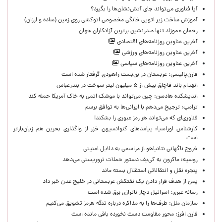
آیا فناوری می‌تواند جای آتش‌نشان‌ها را بگیرد؟
آموزش ساخت زیر اتویی خانگی مخصوص اتوکشی روی زمین (ساده و ارزان)
رحمان عموزاد تنها صدرنشین برترین آزادکاران جهان
آخرین عناوین روزنامه‌های اقتصادی
آخرین عناوین روزنامه‌های ورزشی
آخرین عناوین روزنامه‌های سیاسی
فارن‌پالیسی: عربستان در بن‌بست راهبردی گرفتار شده است
انهدام باند قاچاق بیش از ۵ میلیون لیتر سوخت در بندرعباس
اندیشکده هادسن: چین می‌تواند با موشک اتمی به خاک آمریکا حمله کند
ترامپ: ترجیح می‌دهم با ایرانی‌‌ها به توافق برسم
فناوری‌ای که می‌تواند هر رمز عبوری را بشکند!
کارشناس اوراسیا: پیامدهای کنوانسیون خزر از واگذاری بحرین هم زیان‌بارتر
است
خروج ناگهانی نتانیاهو از مراسمی به دلایل امنیتی
روسیه: ماکرون به کی‌یف دستور حملات تروریستی می‌دهد
پنجره‌ نقل و انتقالاتی استقلال بسته ماند
یمن از هدف قرار دادن یک نفتکش عربستانی در خلیج عدن خبر داد
رسانه عبری: اسرائیل دچار ناترازی برق شده است
سازمان ملل: طرف‌ها را به مذاکره درباره تنگه هرمز تشویق می‌کنیم
فارن افرز: محور مقاومت دست نخورده باقی مانده است