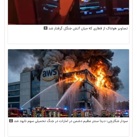
تصاویر هولناک از قطاری که میان آتش جنگل گرفتار شد
سردار شکارچی: دیتا سنتر عظیم دشمن در امارات در جنگ تحمیلی سوم نابود شد