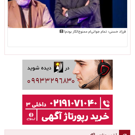
فرزاد حسنی: تمام جوانی‌ام ممنو‌ع‌الکار بودم!