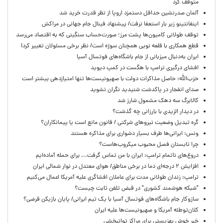
متوقف کرد
آلمان صدرنشین حداقل دستمزد اروپا از نظر قدرت خرید شد
اینفانتینو زیر بار استعفا نرفت/ پیشنهاد فینال جام جهانی در مراکش
توقف طولانی کامیون‌ها پشت مرز؛ صورت‌حساب سنگینی که به اقتصاد می‌رسد
قطع همکاری با قلعه نویی همچنان سوژه است/ نظر برخی مسئولان تغییر کرد!
ایران به‌دنبال میزبانی از جام باشگاه‌های فوتسال آسیا
افشای درگیری ترامپ با هگست در کمپ دیوید
حزب‌الله: حاصل مذاکرات دولت با صهیونیست‌ها تنها امتیازدهی‌ بیشتر است
صدای انفجار در پاکدشت شنیدید نگران نشوید
کالابرگ سه دهک مشمول شارز شد
در دیدار الزیدی با بارزانی چه گذشت؟
گره تبدیل وضعیت نیروهای شرکتی / قانون مانع است یا پیمانکاران؟
ونس: ایرانی‌ها طرف بسیار دشواری برای مذاکره هستند
چرا تابستان فصل محبوب میکروب‌هاست؟
دروغ‌های ناتمام ترامپ: ایران با من تماس گرفت... برای حمله آماده‌ایم
افزایش ۲ درجه‌ای دما در برخی مناطق/ هوای معتدل در نوار شمالی ایران
ترامپ: زندان طولانی مدت برای عاملان افشاگری‌ علیه آمریکا اعمال می‌کنیم
"شبکه هوشمند کشوری" در قبض تلفن ثابت چیست؟
سازوکار جام باشگاه‌های فوتسال آسیا با یک تیم ایرانی/ پایان بازیکن قرضی؟
کلان‌توطئه آمریکا و صهیونیست‌ها علیه ایران
خبر خوش بهزیستی برای مراکز توانبخشی