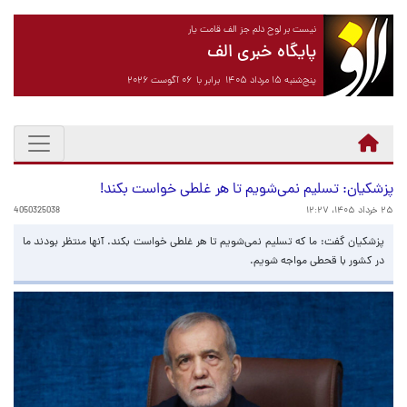
نیست بر لوح دلم جز الف قامت یار
پایگاه خبری الف
پنج‌شنبه ۱۵ مرداد ۱۴۰۵ برابر با ۰۶ آگوست ۲۰۲۶
پزشکیان: تسلیم نمی‌شویم تا هر غلطی خواست بکند!
۲۵ خرداد ۱۴۰۵، ۱۲:۲۷
4050325038
پزشکیان گفت: ما که تسلیم نمی‌شویم تا هر غلطی خواست بکند. آنها منتظر بودند ما
در کشور با قحطی مواجه شویم.