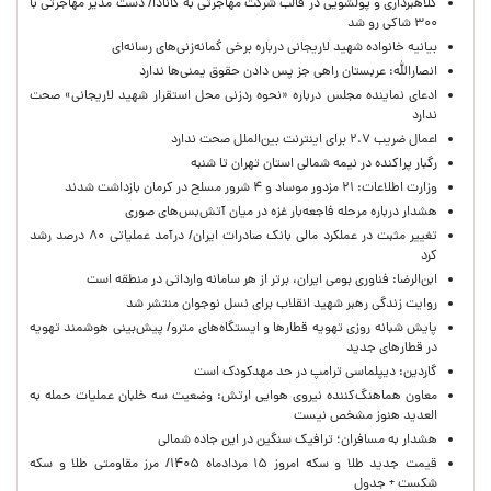
کلاهبرداری و پولشویی در قالب شرکت مهاجرتی به کانادا/ دست مدیر مهاجرتی با
۳۰۰ شاکی رو شد
بیانیه خانواده شهید لاریجانی درباره برخی گمانه‌زنی‌های رسانه‌ای
انصارالله: عربستان راهی جز پس دادن حقوق یمنی‌ها ندارد
ادعای نماینده مجلس درباره «نحوه ردزنی محل استقرار شهید لاریجانی» صحت
ندارد
اعمال ضریب ۲.۷ برای اینترنت بین‌الملل صحت ندارد
رگبار پراکنده در نیمه شمالی استان تهران تا شنبه
وزارت اطلاعات: ۲۱ مزدور موساد و ۴ شرور مسلح در کرمان بازداشت شدند
هشدار درباره مرحله فاجعه‌بار غزه در میان آتش‌بس‌های صوری
تغییر مثبت در عملکرد مالی بانک صادرات ایران/ درآمد عملیاتی ۸۰ درصد رشد
کرد
ابن‌الرضا: فناوری بومی ایران، برتر از هر سامانه وارداتی در منطقه است
روایت زندگی رهبر شهید انقلاب برای نسل نوجوان منتشر شد
پایش شبانه روزی تهویه قطارها و ایستگاه‌های مترو/ پیش‌بینی هوشمند تهویه
در قطارهای جدید
گاردین: دیپلماسی ترامپ در حد مهدکودک است
معاون هماهنگ‌کننده نیروی هوایی ارتش: وضعیت سه خلبان عملیات حمله به
العدید هنوز مشخص نیست
هشدار به مسافران؛ ترافیک سنگین در این جاده شمالی
قیمت جدید طلا و سکه امروز ۱۵ مردادماه ۱۴۰۵/ مرز مقاومتی طلا و سکه
شکست + جدول