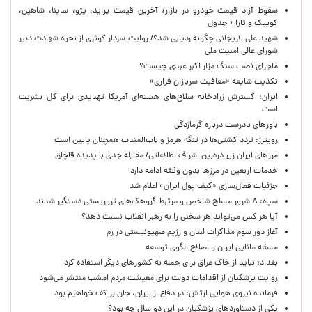
سقوط آزاد قیمت خودرو در بازار/ آخرین قیمت پراید، پژو، ساینا، شاهین،
کوییک و تارا + جدول
شهید علی لاریجانی چگونه ردیابی شد؟/ روایت سردار کوثری از نحوه شهادت دبیر
شورای عالی امنیت ملی
ماجرای نصب سنگ مزار اکبر عبدی چیست؟
تکذیب شایعه «معافیت سربازان فراری»
ایران: گسترش زرادخانه سلاح‌های هسته‌ای آمریکا تهدیدی برای کل بشریت
است
باورهای نادرست درباره گرمازدگی
رویترز: تردد کشتی‌ها در تنگه هرمز و باب‌المندب همچنان پایین است
مرزهای ایران زیر ذره‌بین اشراف اطلاعاتی/ مقابله جدی با پدیده قاچاق
خدمات اربعین در مرزها بدون وقفه ادامه دارد
جزئیات فعال‌سازی «کیف پول ایران» اعلام شد
سپاه: ۸ شرور مسلح شاخص و مرتبط گروهک‌های تروریستی دستگیر شدند
آیا هر کس می‌تواند هر سخنی را به رهبر انقلاب نسبت دهد؟
آغاز دور سوم مذاکرات لبنان و رژیم صهیونیستی در رم
مسئله مانایی ایران و اصلاح الگوی توسعه
بغداد: نباید از خاک عراق برای حمله به کشورهای دیگر استفاده کرد
روایت پزشکیان از اقدامات دولت برای معیشت مردم امشب منتشر می‌شود
فرمانده نیروی هوایی ارتش: در دفاع از ایران، جان بر کف خواهیم بود
یکی از دستاوردهای پزشکیان در این دو سال چه بود؟