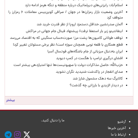
اسلام‌آباد: رایزنی‌های دیپلماتیک درباره منطقه و تنگه هرمز ادامه دارد
آخرین وضعیت بازار رمزارزها در جهان / صرافی کوین‌بیس معاملات ۶ رمزارز را
متوقف کرد
آلمان صدرنشین حداقل دستمزد اروپا از نظر قدرت خرید شد
اینفانتینو زیر بار استعفا نرفت/ پیشنهاد فینال جام جهانی در مراکش
توقف طولانی کامیون‌ها پشت مرز؛ صورت‌حساب سنگینی که به اقتصاد می‌رسد
قطع همکاری با قلعه نویی همچنان سوژه است/ نظر برخی مسئولان تغییر کرد!
ایران به‌دنبال میزبانی از جام باشگاه‌های فوتسال آسیا
افشای درگیری ترامپ با هگست در کمپ دیوید
حزب‌الله: حاصل مذاکرات دولت با صهیونیست‌ها تنها امتیازدهی‌ بیشتر است
صدای انفجار در پاکدشت شنیدید نگران نشوید
کالابرگ سه دهک مشمول شارژ شد
در دیدار الزیدی با بارزانی چه گذشت؟
بیشتر
ما را دنبال کنید.
آرشیو
آخرین خبرها
ارتباط با ما