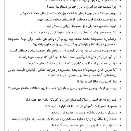
چرا خداوند بر خوردن این ۳ میوه تأکید کرده است؟!
چرا قیمت طلا در ایران با بازار جهانی متفاوت است؟
پژوپارس ۶۴۰ میلیون تومان شد/ جدول قیمت مدل‌های مختلف خودرو
درخواست یک نماینده مجلس از قالیباف درباره قانون مهریه
کویت دستور تعطیلی تنها مدرسه ایرانی را صادر کرد
یک‌ سوم صهیونیست‌ها در برابر حملات موشکی بی دفاع هستند
پزشکیان: مشروطه نقطه عطف بیداری و آزادی‌خواهی ملت ایران بود/ مشروطه
نخستین تجربه نظام پارلمانی و قانون‌گرایی را در خاورمیانه بود
مردم درباره قیمت بنزین چه می‌گویند؟/ این رقم برای قیمت بنزین منطقی است
توافق هرمز در حال شکل‌گیری است؛ اما نه توافقی که ترامپ می‌خواست
دردسر همزمان آمریکا و اوکراین با ته کشیدن موشک های پاتریوت
آیا بنزین گران می‌شود؟/ نماینده مجلس: در شرایط جنگی افزایش قیمت بنزین
پیامدهای گسترده اجتماعی و امنیتی خواهد داشت
اول اینترنت، حالا آب و برق؟!
رونمایی از جدی‌ترین مشتری رامین رضاییان؛ بمب نقل‌وانتقالات منفجر می‌شود؟
فیدان: به حمایت از مذاکرات میان ایران و آمریکا ادامه خواهیم داد
مصوبه تسهیلات گمرکی در شرایط اضطرار تمدید شد
زلنسکی: دو پالایشگاه روسیه را هدف قرار دادیم
هشدار به مالکان درباره تخلیه مستاجران / شرایط جدید تمدید اجاره اعلام شد
حقوق چند میلیاردی، پاداش سقوط به لیگ یک!