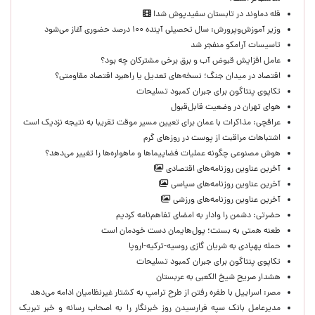
قله دماوند در تابستان سفیدپوش شد!
وزیر آموزش‌وپرورش: سال تحصیلی آینده ۱۰۰ درصد حضوری آغاز می‌شود
تاسیسات آرامکو منفجر شد
عامل افزایش قبوض آب و برق برخی مشترکان چه بود؟
اقتصاد در میدان جنگ؛ نسخه‌های تعدیل یا راهبرد اقتصاد مقاومتی؟
تکاپوی پنتاگون برای جبران کمبود تسلیحات
هوای تهران در وضعیت قابل‌قبول
عراقچی: مذاکرات با عمان برای تعیین مسیر موقت تقریبا به نتیجه نزدیک است
اشتباهات مراقبت از پوست در روزهای گرم
هوش مصنوعی چگونه عملیات فضاپیماها و ماهواره‌ها را تغییر می‌دهد؟
آخرین عناوین روزنامه‌های اقتصادی
آخرین عناوین روزنامه‌های سیاسی
آخرین عناوین روزنامه‌های ورزشی
حضرتی: دشمن را وادار به امضای تفاهم‌نامه کردیم
طعنه همتی به بسنت؛ پول‌هایمان دست خودمان است
حمله پهپادی به شریان گازی روسیه-ترکیه-اروپا
تکاپوی پنتاگون برای جبران کمبود تسلیحات
هشدار صریح شیخ الکعبی به عربستان
مصر: اسراییل با طفره رفتن از طرح ترامپ به کشتار غیرنظامیان ادامه می‌دهد
مدیرعامل بانک سپه فرارسیدن روز خبرنگار را به اصحاب رسانه و خبر تبریک