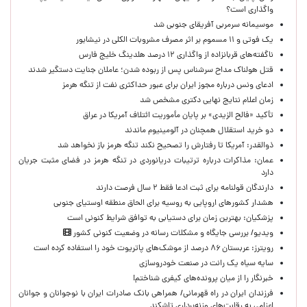
واگذاری است؟
موسیمانه سرمربی آفریقای جنوبی شد
یک فوتی و ۱۱ مسموم بر اثر مصرف مشروبات الکلی در نیشابور
ناگفته‌های قربانزاده از واگذاری ۱۲ درصد هلدینگ خلیج فارس
قتل هولناک مداح سرشناس پس از ربوده شدن؛ عاملان جنایت دستگیر شدند
ادعای ونس درباره مجوز ایران برای عبور حداکثری نفت از تنگه هرمز
زمان اعلام نتایج نهایی دکتری مشخص شد
تأکید «فالح الزیدی» بر پایان مأموریت ائتلاف آمریکا در عراق
دو خرید استقلال همچنان در آلومینیوم ماندند
ذوالقدر: آمریکا تا رفتارش را تصحیح نکند تنگه هرمز باز نخواهد شد
عمان: مذاکرات درباره ترتیبات دریانوردی در تنگه هرمز در فضای مثبت جریان
دارد
دارندگان قولنامه برای ثبت ادعا فقط ۲ سال فرصت دارند
هشدار کشورهای اروپایی به روسیه برای الحاق منطقه اوستیای جنوبی
پزشکیان‌: بهترین زمان برای دستیابی به توافق شرایط کنونی است
ویدیو/ بررسی جایگاه و مشکلات رسانه در وضعیت کنونی کشور
رویترز: عربستان ۸۶ درصد از موشک‌های پاتریوت خود را استفاده کرده است
سایه سیاه یک رانت در صنعت خودروسازی
خبرنگار را از میان پرونده‌های کیفری شناختم!
​فرزندان ایران در راه قهرمانی/ همراهی بانک صادرات ایران با نوجوانان و جوانان
اعزامی به رقابت‌های وزنه‌برداری تاشکند