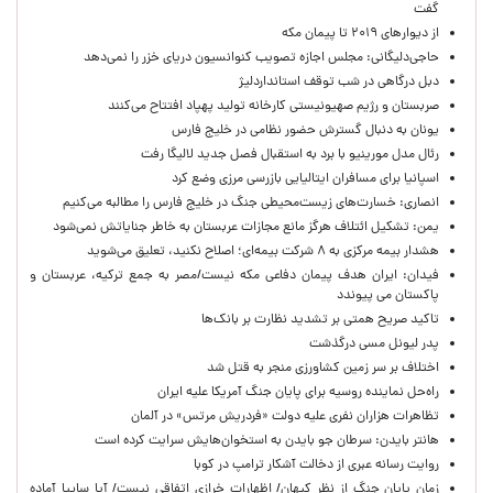
گفت
از دیوارهای ۲۰۱۹ تا پیمان مکه
حاجی‌دلیگانی: مجلس اجازه تصویب کنوانسیون دریای خزر را نمی‌دهد
دبل درگاهی در شب توقف استانداردلیژ
صربستان و رژیم صهیونیستی کارخانه تولید پهپاد افتتاح می‌کنند
یونان به دنبال گسترش حضور نظامی در خلیج فارس
رئال مدل مورینیو با برد به استقبال فصل جدید لالیگا رفت
اسپانیا برای مسافران ایتالیایی بازرسی مرزی وضع کرد
انصاری: خسارت‌های زیست‌محیطی جنگ در خلیج فارس را مطالبه‌ می‌کنیم
یمن: تشکیل ائتلاف هرگز مانع مجازات عربستان به خاطر جنایاتش نمی‌شود
هشدار بیمه مرکزی به ۸ شرکت بیمه‌ای؛ اصلاح نکنید، تعلیق می‌شوید
فیدان: ایران هدف پیمان دفاعی مکه نیست/مصر به جمع ترکیه، عربستان و
پاکستان می پیوندد
تاکید صریح همتی بر تشدید نظارت بر بانک‌ها
پدر لیونل مسی درگذشت
اختلاف بر سر زمین کشاورزی منجر به قتل شد
راه‌حل نماینده روسیه برای پایان جنگ آمریکا علیه ایران
تظاهرات هزاران نفری علیه دولت «فردریش مرتس» در آلمان
هانتر بایدن: سرطان جو بایدن به استخوان‌هایش سرایت کرده است
روایت رسانه عبری از دخالت آشکار ترامپ در کوبا
زمان پایان جنگ از نظر کیهان/ اظهارات خرازی اتفاقی نیست/ آیا سایپا آماده