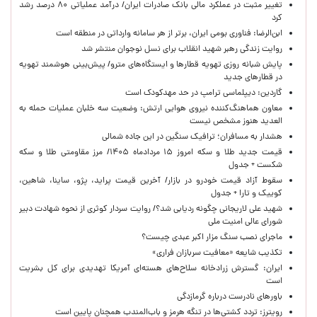
تغییر مثبت در عملکرد مالی بانک صادرات ایران/ درآمد عملیاتی ۸۰ درصد رشد
کرد
ابن‌الرضا: فناوری بومی ایران، برتر از هر سامانه وارداتی در منطقه است
روایت زندگی رهبر شهید انقلاب برای نسل نوجوان منتشر شد
پایش شبانه روزی تهویه قطارها و ایستگاه‌های مترو/ پیش‌بینی هوشمند تهویه
در قطارهای جدید
گاردین: دیپلماسی ترامپ در حد مهدکودک است
معاون هماهنگ‌کننده نیروی هوایی ارتش: وضعیت سه خلبان عملیات حمله به
العدید هنوز مشخص نیست
هشدار به مسافران؛ ترافیک سنگین در این جاده شمالی
قیمت جدید طلا و سکه امروز ۱۵ مردادماه ۱۴۰۵/ مرز مقاومتی طلا و سکه
شکست + جدول
سقوط آزاد قیمت خودرو در بازار/ آخرین قیمت پراید، پژو، ساینا، شاهین،
کوییک و تارا + جدول
شهید علی لاریجانی چگونه ردیابی شد؟/ روایت سردار کوثری از نحوه شهادت دبیر
شورای عالی امنیت ملی
ماجرای نصب سنگ مزار اکبر عبدی چیست؟
تکذیب شایعه «معافیت سربازان فراری»
ایران: گسترش زرادخانه سلاح‌های هسته‌ای آمریکا تهدیدی برای کل بشریت
است
باورهای نادرست درباره گرمازدگی
رویترز: تردد کشتی‌ها در تنگه هرمز و باب‌المندب همچنان پایین است