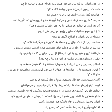
مرزهای ایران زیر ذره‌بین اشراف اطلاعاتی/ مقابله جدی با پدیده قاچاق
خدمات اربعین در مرزها بدون وقفه ادامه دارد
جزئیات فعال‌سازی «کیف پول ایران» اعلام شد
سپاه: ۸ شرور مسلح شاخص و مرتبط گروهک‌های تروریستی دستگیر شدند
آیا هر کس می‌تواند هر سخنی را به رهبر انقلاب نسبت دهد؟
آغاز دور سوم مذاکرات لبنان و رژیم صهیونیستی در رم
مسئله مانایی ایران و اصلاح الگوی توسعه
بغداد: نباید از خاک عراق برای حمله به کشورهای دیگر استفاده کرد
روایت پزشکیان از اقدامات دولت برای معیشت مردم امشب منتشر می‌شود
فرمانده نیروی هوایی ارتش: در دفاع از ایران، جان بر کف خواهیم بود
یکی از دستاوردهای پزشکیان در این دو سال چه بود؟
اسلام‌آباد: رایزنی‌های دیپلماتیک درباره منطقه و تنگه هرمز ادامه دارد
آخرین وضعیت بازار رمزارزها در جهان / صرافی کوین‌بیس معاملات ۶ رمزارز را
متوقف کرد
آلمان صدرنشین حداقل دستمزد اروپا از نظر قدرت خرید شد
اینفانتینو زیر بار استعفا نرفت/ پیشنهاد فینال جام جهانی در مراکش
توقف طولانی کامیون‌ها پشت مرز؛ صورت‌حساب سنگینی که به اقتصاد می‌رسد
قطع همکاری با قلعه نویی همچنان سوژه است/ نظر برخی مسئولان تغییر کرد!
ایران به‌دنبال میزبانی از جام باشگاه‌های فوتسال آسیا
افشای درگیری ترامپ با هگست در کمپ دیوید