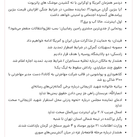
دردسر همزمان آمریکا و اوکراین با ته کشیدن موشک های پاتریوت
آیا بنزین گران می‌شود؟/ نماینده مجلس: در شرایط جنگی افزایش قیمت بنزین
پیامدهای گسترده اجتماعی و امنیتی خواهد داشت
اول اینترنت، حالا آب و برق؟!
رونمایی از جدی‌ترین مشتری رامین رضاییان؛ بمب نقل‌وانتقالات منفجر می‌شود؟
فیدان: به حمایت از مذاکرات میان ایران و آمریکا ادامه خواهیم داد
مصوبه تسهیلات گمرکی در شرایط اضطرار تمدید شد
زلنسکی: دو پالایشگاه روسیه را هدف قرار دادیم
هشدار به مالکان درباره تخلیه مستاجران / شرایط جدید تمدید اجاره اعلام شد
حقوق چند میلیاردی، پاداش سقوط به لیگ یک!
کلاهبرداری و پولشویی در قالب شرکت مهاجرتی به کانادا/ دست مدیر مهاجرتی با
۳۰۰ شاکی رو شد
بیانیه خانواده شهید لاریجانی درباره برخی گمانه‌زنی‌های رسانه‌ای
انصارالله: عربستان راهی جز پس دادن حقوق یمنی‌ها ندارد
ادعای نماینده مجلس درباره «نحوه ردزنی محل استقرار شهید لاریجانی» صحت
ندارد
اعمال ضریب ۲.۷ برای اینترنت بین‌الملل صحت ندارد
رگبار پراکنده در نیمه شمالی استان تهران تا شنبه
وزارت اطلاعات: ۲۱ مزدور موساد و ۴ شرور مسلح در کرمان بازداشت شدند
هشدار درباره مرحله فاجعه‌بار غزه در میان آتش‌بس‌های صوری