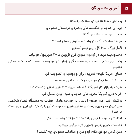
آخرین عناوین
واکنش صنعا به توافق سه جانبه مکه
پرده‌ای جدید از شکست‌های راهبردی عربستان سعودی
صورت جدید مسئله جنگ؟!
هزینه ساخت یک متر واحد مسکونی چقدر است؟
قمار بزرگ استقلال روی یاسر آسانی
محدودیت تردد در آزادراه تهران کرج قزوین تا ۲۰ شهریور/ جزئیات
وزیر امور خارجه خطاب به همسایگان: زمان آن فرا رسیده است که به خود متکی
باشیم
سنای آمریکا لایحه تحریم ایران و روسیه را تصویب کرد
پزشکیان: ما نوکر مردم و در خدمت آنان هستیم
شوک به بازار کار آمریکا/ اقتصاد امریکا ۲۳ هزار شغل از دست داد
خزانه‌داری آمریکا تحریم‌های جدیدی علیه ایران اعمال کرد
واکنش تند امام جمعه اردبیل به خرازی/ عاملی خطاب به دستگاه قضا: شخصی
خبر دروغ به رهبری بست و دفتر رهبری با صراحت آن را رد کرد، آیا این جرم است
یا خیر؟
افزایش سپرده قانونی بانک‌ها؛ ترمز تازه رشد نقدینگی
نشست خبری رئیس‌جمهور فردا برگزار می‌شود
متن کامل توافق مکه؛ اردوغان و مقامات سعودی چه گفتند؟