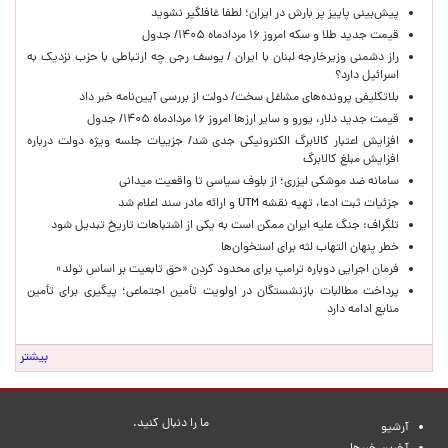
پیش‌بینی پاییز پر بارش در ایران؛ لطفا غافلگیر نشوید
قیمت جدید طلا و سکه امروز ۱۶ مردادماه ۱۴۰۵/ جدول
راز دشمنی وزیرخارجه لبنان با ایران / یوسف رجی چه ارتباطی با حزب نزدیک به
اسرائیل دارد؟
بلاتکلیفی پرونده‌های مشاغل سخت/ دولت از بررسی آیین‌نامه خبر داد
قیمت جدید دلار، یورو و سایر ارزها امروز ۱۶ مردادماه ۱۴۰۵/ جدول
افزایش اعتبار کالابرگ الکترونیکی جدی شد/ جزییات جلسه ویژه دولت درباره
افزایش مبلغ کالابرگ
سامانه ضد موشکی لیزری؛ از بلوف سیاسی تا واقعیت میدانی
جزئیات ثبت ادعا، تهیه نقشه UTM و ارائه مادر سند اعلام شد
تلگراف: جنگ علیه ایران ممکن است به یکی از اشتباهات تاریخ تبدیل شود
خطر پنهان التهاب لثه برای استخوان‌ها
فرمان اجرایی دوباره ترامپ برای محدود کردن «حق تابعیت بر اساس تولد»
پرداخت مطالبات بازنشستگان در اولویت تأمین اجتماعی؛ پیگیری برای تأمین
منابع ادامه دارد
بیشتر
ما را دنبال کنید.
آرشیو