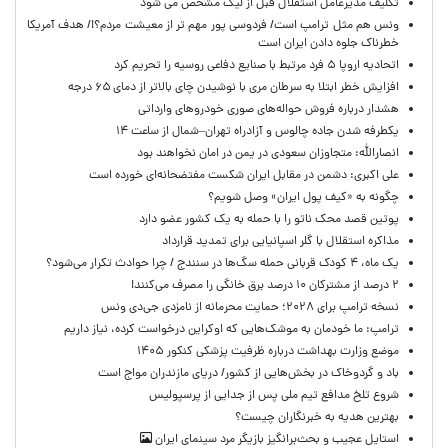
تکلیف مدیرعامل استقلال قبل از لیگ مشخص می شود
ونس هم مثل ترامپ است/ فردوسی پور مهم تر از معیشت مردم؟!/ هدف آمریکا
خطرناک جلوه دادن ایران است
اتحادیه اروپا ۵ فرد مرتبط با صنایع دفاعی روسیه را تحریم کرد
افزایش خطر ابتلا به سرطان مری با نوشیدن چای بالاتر از دمای ۶۵ درجه
هشدار درباره فروش حواله‌های صوری خودروهای وارداتی
یکطرفه شدن جاده چالوس و آزادراه تهران–شمال از ساعت ۱۴
انصارالله: متجاوزان سعودی در یمن در امان نخواهند بود
علی اکبری: دشمن در مقابل ایران شکست مفتضحانه‌ای خورده است
چگونه به «کیف پول ایران» وصل شویم؟
پوتین قصد محک ناتو را با حمله به یک کشور عضو دارد
مذاکره استقلال با گلر اسپانیایی برای تمدید قرارداد
یک ماه، ۴ کودک قربانی حمله سگ‌ها در سنندج / چرا حوادث تکرار می‌شود؟
۲ درصد از مشترکان ۱۰ درصد برق خانگی را مصرف می‌کنند!
نسخه ترامپ برای ۲۰۲۸؛ حمایت محرمانه از نامزدی جی‌دی ونس
ترامپ: ما خودمان به موشک‌هایی که اوکراین درخواست کرده، نیاز داریم
موضع وزارت بهداشت درباره ظرفیت پزشکی کنکور ۱۴۰۵
باد و گردوخاک در بخش‌هایی از کشور/ دریای مازندران مواج است
شروع تلخ مدافع تیم ملی پس از جدایی از پرسپولیس
بهترین هدیه به خبرنگاران چیست؟
استایل عجیب و بحث‌برانگیز بازیگر مرد سینمای ایران