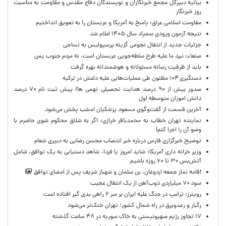
بیانیه دبیرکل مجمع خبرنگاران و نویسندگان دفاع مقدس و مقاومت به مناسبت
روز خبرنگار
مقاومت اسلامی عراق: پاسخ به آمریکا و عربستان را به تعویق انداختیم
نتیجه آزمون ورودی سمپاد سال ۱۴۰۵ اعلام شد
جزئیات جدید از انتقال نجومی گزینه پرسپولیس به نساجی
صنعاء: نبرد ما علیه طرح سلطه‌جویی عربستان است، نه مردم جنوب یمن
باید از ظرفیت رسانه مسئولانه و هوشمندانه بهره گرفت
دستگیری ۱۰۴ مظنون طی عملیات‌هایی علیه داعش در ترکیه
صدور بیش از ۹۰ درصد هدایت تحصیلی نهمی ها/ پیش ثبت نام ۷۰ درصد
دانش اموزان متوسطه اول
آخرین قسمت از گفت‌وگوی مسعود پزشکیان امشب پخش می‌شود
نماینده تهران خطاب به محمدباقر خرازی: اگر به شلاق محکوم شوی حاضرم با
وضو آن را اجرا کنم!
توضیح خبرگزاری فارس درباره خبر انتصاب محسن رضایی به دبیری شعام
وزیر خزانه داری آمریکا: شاید امروز یا فردا، شاهد دستیابی به یک توافق، شامل
آتش‌بس ۳۰ تا ۶۰ روزه باشیم
اقامه نماز جمعه اردوغان، بن ‌سلمان و شهباز شریف پس از امضای توافق
سود ۷۰ میلیاردی ذوب‌آهن از یک انتقال عجیب
رویترز: ترامپ در جنگ علیه ایران بر سر ۲ راهی بدی گیر افتاده است
رگبار و رعدوبرق در راه شمال کشور؛ تهران خنک‌تر می‌شود
۱۷ تجاوز رژیم صهیونیستی به خاک سوریه در ۴۸ ساعت گذشته