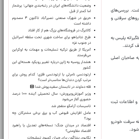
وضعیت دانشگاه‌های ایران در رتبه‌بندی جهانی؛ پرشمار
شت. بررسی‌های
اما کمتر از قبل
روهای سرقتی و
حریق در شهرک صنعتی نصیرآباد تاکنون ۴ مصدوم
داشته است
کالابرگ در فروشگاه‌های بزرگ هم از کار افتاد
طرح نتانیاهو برای ساخت شهری تحت سلطه اسرائیل
گیرانه پلیس به
در جنوب غزه
آمریکا از طریق ترکیه تسلیحات و مهمات به اوکراین
می‌فرستد
احراز مالکیت به صاحبان اصلی
هشدار روسیه به ژاپن درباره تغییر رویکرد هسته‌ای این
کشور
ارتودنسی نامرئی یا ارتودنسی فلزی؛ کدام روش برای
مرتب کردن دندان‌ها مناسب‌تر است؟
قله دماوند در تابستان سفیدپوش شد!
وزیر آموزش‌وپرورش: سال تحصیلی آینده ۱۰۰ درصد
حضوری آغاز می‌شود
و اطلاعات ثبت
تاسیسات آرامکو منفجر شد
عامل افزایش قبوض آب و برق برخی مشترکان چه
بود؟
بقه سرقت خودرو
اقتصاد در میدان جنگ؛ نسخه‌های تعدیل یا راهبرد
شود.
اقتصاد مقاومتی؟
تکاپوی پنتاگون برای جبران کمبود تسلیحات