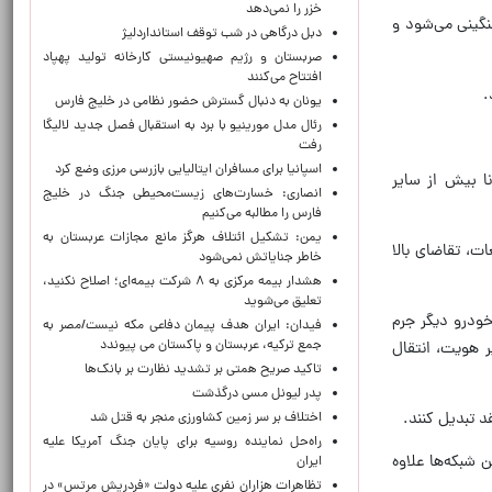
خزر را نمی‌دهد
گینی می‌شود و
دبل درگاهی در شب توقف استانداردلیژ
صربستان و رژیم صهیونیستی کارخانه تولید پهپاد
افتتاح می‌کنند
.
یونان به دنبال گسترش حضور نظامی در خلیج فارس
رئال مدل مورینیو با برد به استقبال فصل جدید لالیگا
رفت
اسپانیا برای مسافران ایتالیایی بازرسی مرزی وضع کرد
 پژو پارس، سمند، پراید و رانا بیش از سایر
انصاری: خسارت‌های زیست‌محیطی جنگ در خلیج
فارس را مطالبه‌ می‌کنیم
یمن: تشکیل ائتلاف هرگز مانع مجازات عربستان به
ت، تقاضای بالا
خاطر جنایاتش نمی‌شود
هشدار بیمه مرکزی به ۸ شرکت بیمه‌ای؛ اصلاح نکنید،
تعلیق می‌شوید
ودرو دیگر جرم
فیدان: ایران هدف پیمان دفاعی مکه نیست/مصر به
جمع ترکیه، عربستان و پاکستان می پیوندد
ر هویت، انتقال
تاکید صریح همتی بر تشدید نظارت بر بانک‌ها
پدر لیونل مسی درگذشت
د تبدیل کنند.
اختلاف بر سر زمین کشاورزی منجر به قتل شد
راه‌حل نماینده روسیه برای پایان جنگ آمریکا علیه
 شبکه‌ها علاوه
ایران
تظاهرات هزاران نفری علیه دولت «فردریش مرتس» در