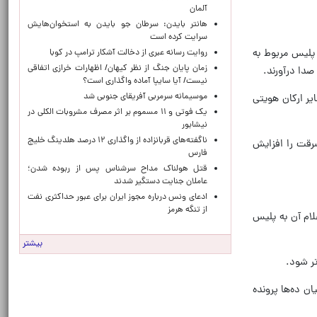
آلمان
هانتر بایدن: سرطان جو بایدن به استخوان‌هایش
سرایت کرده است
 پلیس مربوط به
روایت رسانه عبری از دخالت آشکار ترامپ در کوبا
زمان پایان جنگ از نظر کیهان/ اظهارات خرازی اتفاقی
صدا درآورند.
نیست/ آیا سایپا آماده واگذاری است؟
موسیمانه سرمربی آفریقای جنوبی شد
یر ارکان هویتی
یک فوتی و ۱۱ مسموم بر اثر مصرف مشروبات الکلی در
نیشابور
ناگفته‌های قربانزاده از واگذاری ۱۲ درصد هلدینگ خلیج
رقت را افزایش
فارس
قتل هولناک مداح سرشناس پس از ربوده شدن؛
عاملان جنایت دستگیر شدند
ادعای ونس درباره مجوز ایران برای عبور حداکثری نفت
از تنگه هرمز
ام آن به پلیس
بیشتر
ر شود.
ه در میان ده‌ها پرونده