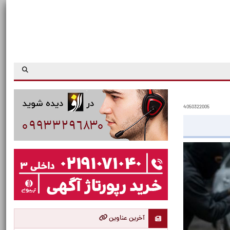
4050322005
آخرین عناوین