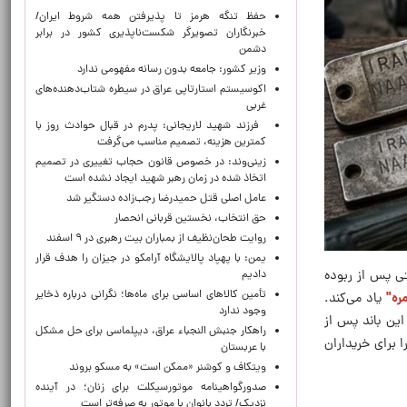
حفظ تنگه هرمز تا پذیرفتن همه شروط ایران/
خبرنگاران تصویرگر شکست‌ناپذیری کشور در برابر
دشمن
وزیر کشور: جامعه بدون رسانه مفهومی ندارد
اکوسیستم استارتاپی عراق در سیطره شتاب‌دهنده‌‌های
غربی
فرزند شهید لاریجانی: پدرم در قبال حوادث روز با
کمترین هزینه، تصمیم مناسب می‌گرفت
زینی‌وند: در خصوص قانون حجاب تغییری در تصمیم
اتخاذ شده در زمان رهبر شهید ایجاد نشده است
عامل اصلی قتل حمیدرضا رجب‌زاده دستگیر شد
حق انتخاب، نخستین قربانی انحصار
روایت طحان‌نظیف از بمباران بیت رهبری در ۹ اسفند
یمن: با پهپاد پالایشگاه آرامکو در جیزان را هدف قرار
تی پس از ربوده
دادیم
تأمین کالاهای اساسی برای ماه‌ها؛ نگرانی درباره ذخایر
ره"
یاد می‌کند.
وجود ندارد
این باند پس از
راهکار جنبش النجباء عراق، دیپلماسی برای حل مشکل
 برای خریداران
با عربستان
ویتکاف و کوشنر «ممکن است» به مسکو بروند
صدورگواهینامه موتورسیکلت برای زنان؛ در آینده
نزدیک/ تردد بانوان با موتور به‌ صرفه‌تر است