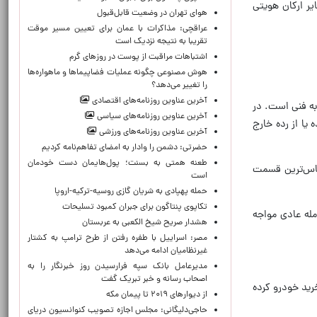
یر ارکان هویتی
هوای تهران در وضعیت قابل‌قبول
عراقچی: مذاکرات با عمان برای تعیین مسیر موقت
تقریبا به نتیجه نزدیک است
اشتباهات مراقبت از پوست در روزهای گرم
هوش مصنوعی چگونه عملیات فضاپیماها و ماهواره‌ها
را تغییر می‌دهد؟
آخرین عناوین روزنامه‌های اقتصادی
به فنی است. در
آخرین عناوین روزنامه‌های سیاسی
یا از رده خارج
آخرین عناوین روزنامه‌های ورزشی
حضرتی: دشمن را وادار به امضای تفاهم‌نامه کردیم
طعنه همتی به بسنت؛ پول‌هایمان دست خودمان
س‌ترین قسمت
است
حمله پهپادی به شریان گازی روسیه-ترکیه-اروپا
تکاپوی پنتاگون برای جبران کمبود تسلیحات
مله عادی مواجه
هشدار صریح شیخ الکعبی به عربستان
مصر: اسراییل با طفره رفتن از طرح ترامپ به کشتار
غیرنظامیان ادامه می‌دهد
مدیرعامل بانک سپه فرارسیدن روز خبرنگار را به
اصحاب رسانه و خبر تبریک گفت
خرید خودرو کرده
از دیوارهای ۲۰۱۹ تا پیمان مکه
حاجی‌دلیگانی: مجلس اجازه تصویب کنوانسیون دریای