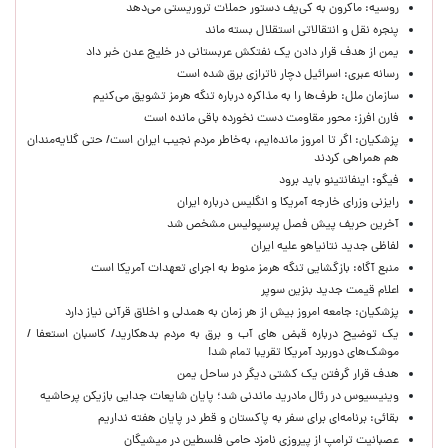
روسیه: ماکرون به کی‌یف دستور حملات تروریستی می‌دهد
پنجره‌ نقل و انتقالاتی استقلال بسته ماند
یمن از هدف قرار دادن یک نفتکش عربستانی در خلیج عدن خبر داد
رسانه عبری: اسرائیل دچار ناترازی برق شده است
سازمان ملل: طرف‌ها را به مذاکره درباره تنگه هرمز تشویق می‌کنیم
فارن افرز: محور مقاومت دست نخورده باقی مانده است
پزشکیان: اگر تا امروز مانده‌ایم، به‌خاطر مردم نجیب ایران است/ حتی گلایه‌مندان
هم همراهی کردند
فیگو: اینفانتینو باید برود
رایزنی وزرای خارجه آمریکا و انگلیس درباره ایران
آخرین حریف پیش فصل پرسپولیس مشخص شد
لفاظی جدید نتانیاهو علیه ایران
منبع آگاه: بازگشایی تنگه هرمز منوط به اجرای تعهدات آمریکا است
اعلام قیمت جدید بنزین سوپر
پزشکیان: جامعه امروز بیش از هر زمان به همدلی و اخلاق قرآنی نیاز دارد
یک توضیح درباره قبض های آب و برق به مردم بدهکارید/ کاسبان استعفا /
موشک‌های دوربرد آمریکا تقریبا تمام شد!
هدف قرار گرفتن یک کشتی دیگر در ساحل یمن
وینیسیوس در رئال مادرید ماندنی شد؛ پایان شایعات جدایی بازیکن پرحاشیه
بقائی: برنامه‌ای برای سفر به پاکستان و قطر در پایان هفته نداریم
عصبانیت ترامپ از پیروزی نامزد حامی فلسطین در میشیگان