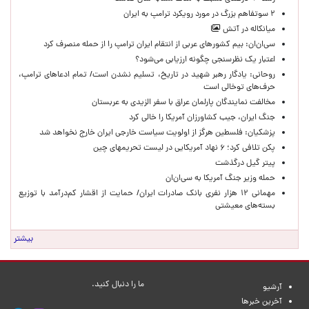
۲ سوتفاهم بزرگ در مورد رویکرد ترامپ به ایران
میانکاله در آتش
سی‌ان‌ان: بیم کشورهای عربی از انتقام ایران ترامپ را از حمله منصرف کرد
اعتبار یک نظرسنجی چگونه ارزیابی می‌شود؟
روحانی: یادگار رهبر شهید در تاریخ، تسلیم نشدن است/ تمام ادعاهای ترامپ،
حرف‌های توخالی است
مخالفت نمایندگان پارلمان عراق با سفر الزیدی به عربستان
جنگ ایران، جیب کشاورزان آمریکا را خالی کرد
پزشکیان: فلسطین هرگز از اولویت سیاست خارجی ایران خارج نخواهد شد
پکن تلافی کرد؛ ۶ نهاد آمریکایی در لیست تحریمهای چین
پیتر گیل درگذشت
حمله وزیر جنگ آمریکا به سی‌ان‌ان
مهمانی ۱۲ هزار نفری بانک صادرات ایران/ حمایت از اقشار کم‌درآمد با توزیع
بسته‌های معیشتی
بیشتر
ما را دنبال کنید.
آرشیو
آخرین خبرها