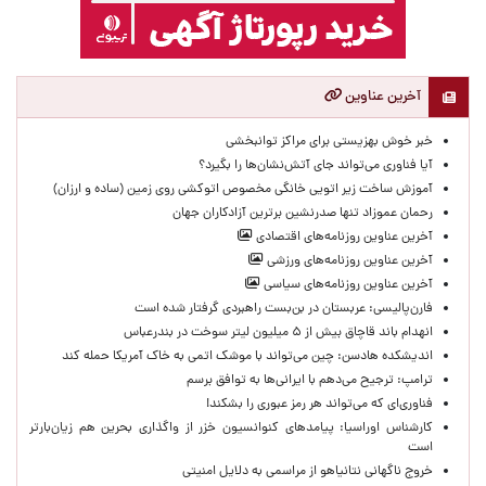
آخرین عناوین
خبر خوش بهزیستی برای مراکز توانبخشی
آیا فناوری می‌تواند جای آتش‌نشان‌ها را بگیرد؟
آموزش ساخت زیر اتویی خانگی مخصوص اتوکشی روی زمین (ساده و ارزان)
رحمان عموزاد تنها صدرنشین برترین آزادکاران جهان
آخرین عناوین روزنامه‌های اقتصادی
آخرین عناوین روزنامه‌های ورزشی
آخرین عناوین روزنامه‌های سیاسی
فارن‌پالیسی: عربستان در بن‌بست راهبردی گرفتار شده است
انهدام باند قاچاق بیش از ۵ میلیون لیتر سوخت در بندرعباس
اندیشکده هادسن: چین می‌تواند با موشک اتمی به خاک آمریکا حمله کند
ترامپ: ترجیح می‌دهم با ایرانی‌‌ها به توافق برسم
فناوری‌ای که می‌تواند هر رمز عبوری را بشکند!
کارشناس اوراسیا: پیامدهای کنوانسیون خزر از واگذاری بحرین هم زیان‌بارتر
است
خروج ناگهانی نتانیاهو از مراسمی به دلایل امنیتی