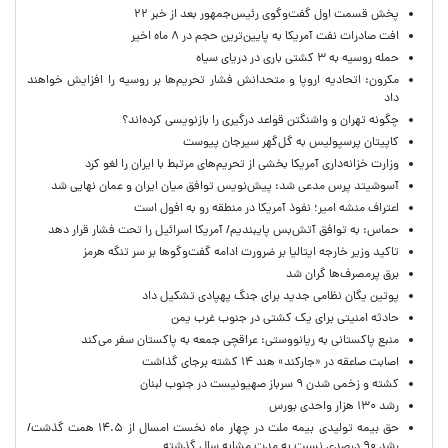
پخش قسمت اول گفت‌وگوی رئیس‌جمهور بعد از خبر ۲۲
افت صادرات نفت آمریکا به پایین‌ترین حجم در ۸ ماه اخیر
حمله روسیه به ۳ کشتی باری در دریای سیاه
مکرون: اتحادیه اروپا و متحدانش فشار تحریم‌ها بر روسیه را افزایش خواهند
داد
چگونه تهران و واشنگتن قواعد درگیری را بازنویسی کرده‌اند؟
کاپیتان پرسپولیس به گل‌گهر سیرجان پیوست
وزارت خزانه‌داری آمریکا بخشی از تحریم‌های مرتبط با ایران را لغو کرد
آسوشیتد پرس مدعی شد: پیش‌نویس توافق میان ایران و عمان نهایی شد
اعتراف منشه امیر؛ نفوذ آمریکا در منطقه رو به افول است
حماس: به توافق آتش‌بس پایبندیم/ آمریکا اسرائیل را تحت فشار قرار دهد
تاکید وزیر خارجه ایتالیا بر ضرورت ادامه گفت‌وگوها بر سر تنگه هرمز
برق پرمصرف‌ها گران شد
پوتین یگان نظامی جدید برای جنگ پهپادی تشکیل داد
حادثه امنیتی برای یک کشتی در جنوب غرب یمن
منبع پاکستانی به ریانووستی: عراقچی جمعه به پاکستان سفر می‌کند
اصابت صاعقه در «جارکند» هند ۱۴ کشته برجای گذاشت
کشته و زخمی شدن ۹ سرباز صهیونیست در جنوب لبنان
رشد ۱۳۰ هزار واحدی بورس
حق بیمه تولیدی بیمه ملت در چهار ماه نخست امسال از ۱۴.۵ همت گذشت/
رشد ۹۰ درصدی نسبت به مدت مشابه سال گذشته