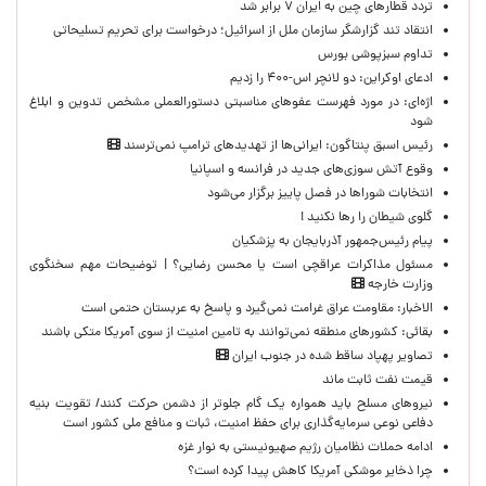
تردد قطارهای چین به ایران ۷ برابر شد
انتقاد تند گزارشگر سازمان ملل از اسرائیل؛ درخواست برای تحریم تسلیحاتی
تداوم سبزپوشی بورس
ادعای اوکراین: دو لانچر اس-۴۰۰ را زدیم
اژه‌ای: در مورد فهرست عفوهای مناسبتی دستورالعملی مشخص تدوین و ابلاغ
شود
رئیس اسبق پنتاگون: ایرانی‌ها از تهدیدهای ترامپ نمی‌ترسند
وقوع آتش سوزی‌های جدید در فرانسه و اسپانیا
انتخابات شوراها در فصل پاییز برگزار می‌شود
گلوی شیطان را رها نکنید !
پیام رئیس‌جمهور آذربایجان به پزشکیان
مسئول مذاکرات عراقچی است یا محسن رضایی؟ | توضیحات مهم سخنگوی
وزارت خارجه
الاخبار: مقاومت عراق غرامت نمی‌گیرد و پاسخ به عربستان حتمی است
بقائی: کشورهای منطقه نمی‌توانند به تامین امنیت از سوی آمریکا متکی باشند
تصاویر پهپاد ساقط شده در جنوب ایران
قیمت نفت ثابت ماند
نیروهای مسلح باید همواره یک گام جلوتر از دشمن حرکت کنند/ تقویت بنیه
دفاعی نوعی سرمایه‌گذاری برای حفظ امنیت، ثبات و منافع ملی کشور است
ادامه حملات نظامیان رژیم صهیونیستی به نوار غزه
چرا ذخایر موشکی آمریکا کاهش پیدا کرده است؟