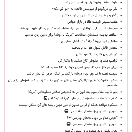
«اودیسه» پرفروش‌ترین فیلم نولان شد
نگرانی تل‌آویو از پیوستن قاهره به «توافق مکه»
رگبار و رعد و برق در شمال و جنوب کشور
عقب‌نشینی قیمت طلا در بازار جهانی
سیاستمدار عراقی: توافق سه‌جانبه امضاء شده در عربستان فرو می‌پاشد
ائتلاف پدیده مسلمان انتخابات آمریکا با اوباما برای زمین زدن ترامپ
سلاح جدید پیونگ‌یانگ در فضای سایبری
تنفس قابل قبول هوا در پایتخت
تیر غیب بر قلب سیاه عربستان
ترامپ مشاور حقوقی کاخ سفید را برکنار کرد
ایران در حال دیکته کردن اصول خود به کاخ سفید است!
قیمت نفت با تداوم ابهام درباره بازگشایی تنگه هرمز افزایش یافت
اعلام محدودیت‌های ترافیکی محورهای منتهی به مشهد و قم همزمان با پایان
ماه صفر
مهر تأیید مقام دوم پنتاگون بر ته کشیدن ذخایر تسلیحاتی آمریکا
۵ نجات‌دهنده خوشمزه در روزهای گرم/ اینفوگرافی
مسکو: توقف جنگ اوکراین بدون از بین بردن ریشه‌های آن ممکن نیست
آخرین عناوین روزنامه‌های اقتصادی
آخرین عناوین روزنامه‌های ورزشی
آخرین عناوین روزنامه‌های سیاسی
بهای نفت روند صعودی در پیش گرفت