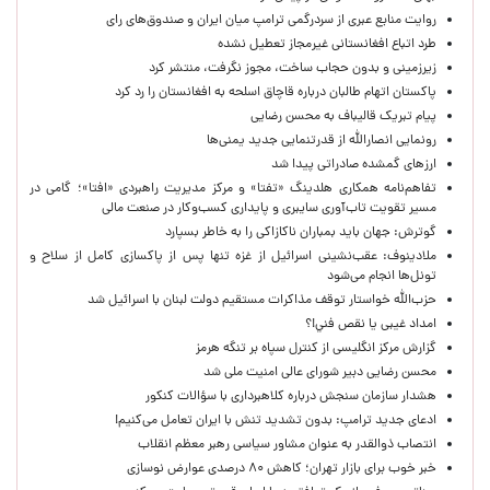
روایت منابع عبری از سردرگمی ترامپ میان ایران و صندوق‌های رای
طرد اتباع افغانستانی غیرمجاز تعطیل نشده
زیرزمینی و بدون حجاب ساخت، مجوز نگرفت، منتشر کرد
پاکستان اتهام طالبان درباره قاچاق اسلحه به افغانستان را رد کرد
پیام تبریک قالیباف به محسن رضایی
رونمایی انصارالله از قدرتنمایی جدید یمنی‌ها
ارزهای گمشده صادراتی پیدا شد
تفاهم‌نامه همکاری هلدینگ «تفتا» و مرکز مدیریت راهبردی «افتا»؛ گامی در
مسیر تقویت تاب‌آوری سایبری و پایداری کسب‌وکار در صنعت مالی
گوترش: جهان باید بمباران ناکازاکی را به‌ خاطر بسپارد
ملادینوف: عقب‌نشینی اسرائیل از غزه تنها پس از پاکسازی کامل از سلاح و
تونل‌ها انجام می‌شود
حزب‌الله خواستار توقف مذاکرات مستقیم دولت لبنان با اسرائیل شد
امداد غیبی يا نقص فني!؟
گزارش مرکز انگلیسی از کنترل سپاه بر تنگه هرمز
محسن رضایی دبیر شورای عالی امنیت ملی شد
هشدار سازمان سنجش درباره کلاهبرداری با سؤالات کنکور
ادعای جدید ترامپ: بدون تشدید تنش با ایران تعامل می‌کنیم!
انتصاب ذوالقدر به عنوان مشاور سیاسی رهبر معظم انقلاب
خبر خوب برای بازار تهران؛ کاهش ۸۰ درصدی عوارض نوسازی