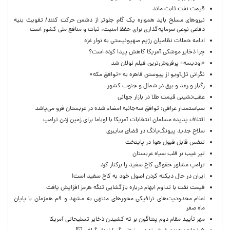
قیمت نفت ثابت ماند
نیروهای مسلح باید همواره یک گام جلوتر از دشمن حرکت کنند/ تقویت بنیه
دفاعی نوعی سرمایه‌گذاری برای حفظ امنیت، ثبات و منافع ملی کشور است
ادامه حملات نظامیان رژیم صهیونیستی به نوار غزه
چرا ذخایر موشکی آمریکا کاهش پیدا کرده است؟
«اودیسه» پرفروش‌ترین فیلم نولان شد
نگرانی تل‌آویو از پیوستن قاهره به «توافق مکه»
رگبار و رعد و برق در شمال و جنوب کشور
عقب‌نشینی قیمت طلا در بازار جهانی
سیاستمدار عراقی: توافق سه‌جانبه امضاء شده در عربستان فرو می‌پاشد
ائتلاف پدیده مسلمان انتخابات آمریکا با اوباما برای زمین زدن ترامپ
سلاح جدید پیونگ‌یانگ در فضای سایبری
تنفس قابل قبول هوا در پایتخت
تیر غیب بر قلب سیاه عربستان
ترامپ مشاور حقوقی کاخ سفید را برکنار کرد
ایران در حال دیکته کردن اصول خود به کاخ سفید است!
قیمت نفت با تداوم ابهام درباره بازگشایی تنگه هرمز افزایش یافت
اعلام محدودیت‌های ترافیکی محورهای منتهی به مشهد و قم همزمان با پایان
ماه صفر
مهر تأیید مقام دوم پنتاگون بر ته کشیدن ذخایر تسلیحاتی آمریکا