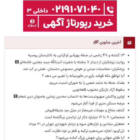
آخرین عناوین
۱۳ کشته و ۴۸ زخمی در حمله پهپادی اوکراین به تاتارستان روسیه
روایت پزشکیان از دیدار ۷ ساعته با حضرت آیت‌الله سید مجتبی خامنه‌ای
پزشکیان: محاسبات مبتنی بر هوش مصنوعی دشمنان، نقش بر آب شد
آیا توافق مکه قواعد بازی در خاورمیانه را تغییر می دهد ؟
بغداد حمله به حشد شعبی را به شورای امنیت می‌برد
سقوط آزاد بازیکن محبوب قلعه‌نویی
اولین واکنش صهیونیست‌ها به انتصاب محسن رضایی به‌عنوان دبیر شعام
عرضه مسکن متری از فردا آغاز می‌شود
کشف سلاح و مهمات غیرمجاز در منزل مرد عتیقه‌فروش
صمصامی: ۸ تا ۱۲ میلیارد دلار ارز تراستی برنگشته است
تعطیلی میادین و بازارهای میوه و تره‌بار شهرداری تهران در ۲۱ مرداد
تل‌آویو: اجازه نمی‌دهیم ترکیه و قطر بر غزه نظارت کنند
آیا طلای جهانی برای جهش بزرگ آماده می‌شود؟