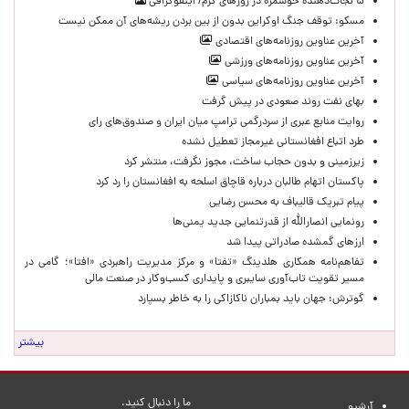
۵ نجات‌دهنده خوشمزه در روزهای گرم/ اینفوگرافی
مسکو: توقف جنگ اوکراین بدون از بین بردن ریشه‌های آن ممکن نیست
آخرین عناوین روزنامه‌های اقتصادی
آخرین عناوین روزنامه‌های ورزشی
آخرین عناوین روزنامه‌های سیاسی
بهای نفت روند صعودی در پیش گرفت
روایت منابع عبری از سردرگمی ترامپ میان ایران و صندوق‌های رای
طرد اتباع افغانستانی غیرمجاز تعطیل نشده
زیرزمینی و بدون حجاب ساخت، مجوز نگرفت، منتشر کرد
پاکستان اتهام طالبان درباره قاچاق اسلحه به افغانستان را رد کرد
پیام تبریک قالیباف به محسن رضایی
رونمایی انصارالله از قدرتنمایی جدید یمنی‌ها
ارزهای گمشده صادراتی پیدا شد
تفاهم‌نامه همکاری هلدینگ «تفتا» و مرکز مدیریت راهبردی «افتا»؛ گامی در
مسیر تقویت تاب‌آوری سایبری و پایداری کسب‌وکار در صنعت مالی
گوترش: جهان باید بمباران ناکازاکی را به‌ خاطر بسپارد
بیشتر
ما را دنبال کنید.
آرشیو