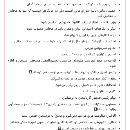
طلا بخریم یا مسکن؟ مقایسه دو انتخاب محبوب برای سرمایه‌گذاری
حمید رسایی: دبیر شورای عالی امنیت ملی در جایگاهی نیست که بتواند مجلس
را تعطیل کند
وزیر اقتصاد: افزایش رقم کالابرگ به زودی انجام می‌شود
نیکزاد: تفاهنامه احتمالی ایران و عمان باید در مجلس مصوب شود
تردد قطارهای چین به ایران ۷ برابر شد
انتقاد تند گزارشگر سازمان ملل از اسرائیل؛ درخواست برای تحریم تسلیحاتی
تداوم سبزپوشی بورس
ادعای اوکراین: دو لانچر اس-۴۰۰ را زدیم
اژه‌ای: در مورد فهرست عفوهای مناسبتی دستورالعملی مشخص تدوین و ابلاغ
شود
رئیس اسبق پنتاگون: ایرانی‌ها از تهدیدهای ترامپ نمی‌ترسند
وقوع آتش سوزی‌های جدید در فرانسه و اسپانیا
انتخابات شوراها در فصل پاییز برگزار می‌شود
گلوی شیطان را رها نکنید !
پیام رئیس‌جمهور آذربایجان به پزشکیان
مسئول مذاکرات عراقچی است یا محسن رضایی؟ | توضیحات مهم سخنگوی
وزارت خارجه
الاخبار: مقاومت عراق غرامت نمی‌گیرد و پاسخ به عربستان حتمی است
بقائی: کشورهای منطقه نمی‌توانند به تامین امنیت از سوی آمریکا متکی باشند
تصاویر پهپاد ساقط شده در جنوب ایران