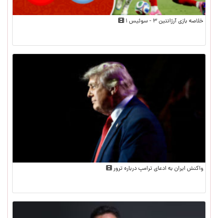
خلاصه بازی آرژانتین ۳ - سوئیس ۱
واکنش ایران به ادعای ترامپ درباره ترور