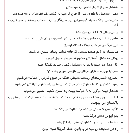
تکاپوی پنتاگون برای جبران کمبود تسلیحات
هشدار صریح شیخ الکعبی به عربستان
مصر: اسراییل با طفره رفتن از طرح ترامپ به کشتار غیرنظامیان ادامه می‌دهد
مدیرعامل بانک سپه فرارسیدن روز خبرنگار را به اصحاب رسانه و خبر تبریک
گفت
از دیوارهای ۲۰۱۹ تا پیمان مکه
حاجی‌دلیگانی: مجلس اجازه تصویب کنوانسیون دریای خزر را نمی‌دهد
دبل درگاهی در شب توقف استانداردلیژ
صربستان و رژیم صهیونیستی کارخانه تولید پهپاد افتتاح می‌کنند
یونان به دنبال گسترش حضور نظامی در خلیج فارس
رئال مدل مورینیو با برد به استقبال فصل جدید لالیگا رفت
اسپانیا برای مسافران ایتالیایی بازرسی مرزی وضع کرد
انصاری: خسارت‌های زیست‌محیطی جنگ در خلیج فارس را مطالبه‌ می‌کنیم
یمن: تشکیل ائتلاف هرگز مانع مجازات عربستان به خاطر جنایاتش نمی‌شود
هشدار بیمه مرکزی به ۸ شرکت بیمه‌ای؛ اصلاح نکنید، تعلیق می‌شوید
فیدان: ایران هدف پیمان دفاعی مکه نیست/مصر به جمع ترکیه، عربستان و
پاکستان می پیوندد
تاکید صریح همتی بر تشدید نظارت بر بانک‌ها
پدر لیونل مسی درگذشت
اختلاف بر سر زمین کشاورزی منجر به قتل شد
راه‌حل نماینده روسیه برای پایان جنگ آمریکا علیه ایران