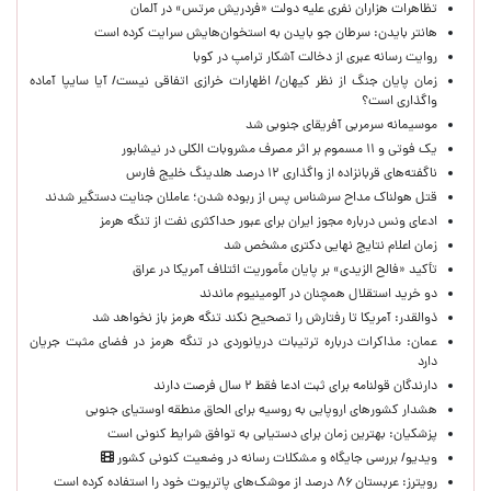
تظاهرات هزاران نفری علیه دولت «فردریش مرتس» در آلمان
هانتر بایدن: سرطان جو بایدن به استخوان‌هایش سرایت کرده است
روایت رسانه عبری از دخالت آشکار ترامپ در کوبا
زمان پایان جنگ از نظر کیهان/ اظهارات خرازی اتفاقی نیست/ آیا سایپا آماده
واگذاری است؟
موسیمانه سرمربی آفریقای جنوبی شد
یک فوتی و ۱۱ مسموم بر اثر مصرف مشروبات الکلی در نیشابور
ناگفته‌های قربانزاده از واگذاری ۱۲ درصد هلدینگ خلیج فارس
قتل هولناک مداح سرشناس پس از ربوده شدن؛ عاملان جنایت دستگیر شدند
ادعای ونس درباره مجوز ایران برای عبور حداکثری نفت از تنگه هرمز
زمان اعلام نتایج نهایی دکتری مشخص شد
تأکید «فالح الزیدی» بر پایان مأموریت ائتلاف آمریکا در عراق
دو خرید استقلال همچنان در آلومینیوم ماندند
ذوالقدر: آمریکا تا رفتارش را تصحیح نکند تنگه هرمز باز نخواهد شد
عمان: مذاکرات درباره ترتیبات دریانوردی در تنگه هرمز در فضای مثبت جریان
دارد
دارندگان قولنامه برای ثبت ادعا فقط ۲ سال فرصت دارند
هشدار کشورهای اروپایی به روسیه برای الحاق منطقه اوستیای جنوبی
پزشکیان‌: بهترین زمان برای دستیابی به توافق شرایط کنونی است
ویدیو/ بررسی جایگاه و مشکلات رسانه در وضعیت کنونی کشور
رویترز: عربستان ۸۶ درصد از موشک‌های پاتریوت خود را استفاده کرده است