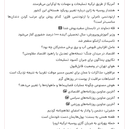
آمریکا از طریق ترکیه تسلیحات و مهمات به اوکراین می‌فرستد
هشدار روسیه به ژاپن درباره تغییر رویکرد هسته‌ای این کشور
ارتودنسی نامرئی یا ارتودنسی فلزی؛ کدام روش برای مرتب کردن دندان‌ها
مناسب‌تر است؟
قله دماوند در تابستان سفیدپوش شد!
وزیر آموزش‌وپرورش: سال تحصیلی آینده ۱۰۰ درصد حضوری آغاز می‌شود
تاسیسات آرامکو منفجر شد
عامل افزایش قبوض آب و برق برخی مشترکان چه بود؟
اقتصاد در میدان جنگ؛ نسخه‌های تعدیل یا راهبرد اقتصاد مقاومتی؟
تکاپوی پنتاگون برای جبران کمبود تسلیحات
هوای تهران در وضعیت قابل‌قبول
عراقچی: مذاکرات با عمان برای تعیین مسیر موقت تقریبا به نتیجه نزدیک است
اشتباهات مراقبت از پوست در روزهای گرم
هوش مصنوعی چگونه عملیات فضاپیماها و ماهواره‌ها را تغییر می‌دهد؟
آخرین عناوین روزنامه‌های اقتصادی
آخرین عناوین روزنامه‌های سیاسی
آخرین عناوین روزنامه‌های ورزشی
حضرتی: دشمن را وادار به امضای تفاهم‌نامه کردیم
طعنه همتی به بسنت؛ پول‌هایمان دست خودمان است
حمله پهپادی به شریان گازی روسیه-ترکیه-اروپا