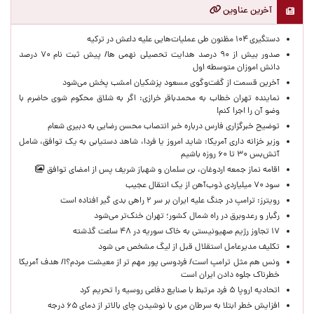
آخرین عناوین
دستگیری ۱۰۴ مظنون طی عملیات‌هایی علیه داعش در ترکیه
صدور بیش از ۹۰ درصد هدایت تحصیلی نهمی ها/ پیش ثبت نام ۷۰ درصد
دانش اموزان متوسطه اول
آخرین قسمت از گفت‌وگوی مسعود پزشکیان امشب پخش می‌شود
نماینده تهران خطاب به محمدباقر خرازی: اگر به شلاق محکوم شوی حاضرم با
وضو آن را اجرا کنم!
توضیح خبرگزاری فارس درباره خبر انتصاب محسن رضایی به دبیری شعام
وزیر خزانه داری آمریکا: شاید امروز یا فردا، شاهد دستیابی به یک توافق، شامل
آتش‌بس ۳۰ تا ۶۰ روزه باشیم
اقامه نماز جمعه اردوغان، بن ‌سلمان و شهباز شریف پس از امضای توافق
سود ۷۰ میلیاردی ذوب‌آهن از یک انتقال عجیب
رویترز: ترامپ در جنگ علیه ایران بر سر ۲ راهی بدی گیر افتاده است
رگبار و رعدوبرق در راه شمال کشور؛ تهران خنک‌تر می‌شود
۱۷ تجاوز رژیم صهیونیستی به خاک سوریه در ۴۸ ساعت گذشته
تکلیف مدیرعامل استقلال قبل از لیگ مشخص می شود
ونس هم مثل ترامپ است/ فردوسی پور مهم تر از معیشت مردم؟!/ هدف آمریکا
خطرناک جلوه دادن ایران است
اتحادیه اروپا ۵ فرد مرتبط با صنایع دفاعی روسیه را تحریم کرد
افزایش خطر ابتلا به سرطان مری با نوشیدن چای بالاتر از دمای ۶۵ درجه