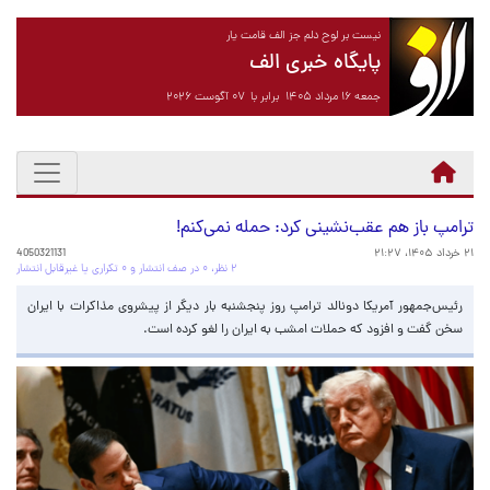
نیست بر لوح دلم جز الف قامت یار
پایگاه خبری الف
جمعه ۱۶ مرداد ۱۴۰۵ برابر با ۰۷ آگوست ۲۰۲۶
ترامپ باز هم عقب‌نشینی کرد: حمله نمی‌کنم!
۲۱ خرداد ۱۴۰۵، ۲۱:۲۷
4050321131
۲ نظر، ۰ در صف انتشار و ۰ تکراری یا غیرقابل انتشار
رئیس‌جمهور آمریکا دونالد ترامپ روز پنجشنبه بار دیگر از پیشروی مذاکرات با ایران
سخن گفت و افزود که حملات امشب به ایران را لغو کرده است.