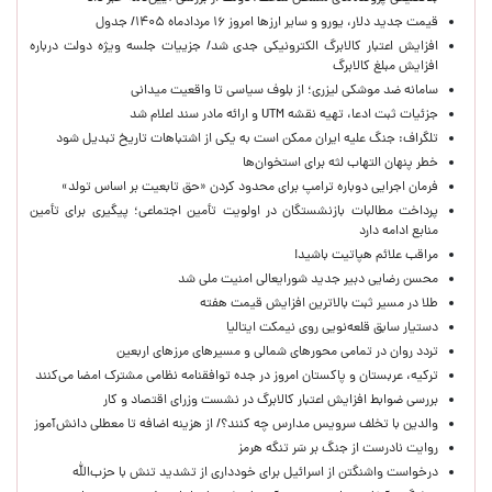
قیمت جدید دلار، یورو و سایر ارزها امروز ۱۶ مردادماه ۱۴۰۵/ جدول
افزایش اعتبار کالابرگ الکترونیکی جدی شد/ جزییات جلسه ویژه دولت درباره
افزایش مبلغ کالابرگ
سامانه ضد موشکی لیزری؛ از بلوف سیاسی تا واقعیت میدانی
جزئیات ثبت ادعا، تهیه نقشه UTM و ارائه مادر سند اعلام شد
تلگراف: جنگ علیه ایران ممکن است به یکی از اشتباهات تاریخ تبدیل شود
خطر پنهان التهاب لثه برای استخوان‌ها
فرمان اجرایی دوباره ترامپ برای محدود کردن «حق تابعیت بر اساس تولد»
پرداخت مطالبات بازنشستگان در اولویت تأمین اجتماعی؛ پیگیری برای تأمین
منابع ادامه دارد
مراقب علائم هپاتیت باشید!
محسن رضایی دبیر جدید شورایعالی امنیت ملی شد
طلا در مسیر ثبت بالاترین افزایش قیمت هفته
دستیار سابق قلعه‌نویی روی نیمکت ایتالیا
تردد روان در تمامی محورهای شمالی و مسیرهای مرزهای اربعین
ترکیه، عربستان و پاکستان امروز در جده توافقنامه نظامی مشترک امضا می‌کنند
بررسی ضوابط افزایش اعتبار کالابرگ در نشست وزرای اقتصاد و کار
والدین با تخلف سرویس مدارس چه کنند؟/ از هزینه اضافه تا معطلی دانش‌آموز
روایت نادرست از جنگ بر سَر تنگه هرمز
درخواست واشنگتن از اسرائیل برای خودداری از تشدید تنش با حزب‌الله