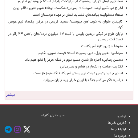
سخنگوی آبفای تهران: وضعیت آب پایتخت پایدار است/ جیره‌بندی نداریم
اخراج دو مأمور ارشد «موساد»؛ پس‌لرزه شکست توطئه شوم تغییر نظام ایران
صنعا: مسئولیت پیامدهای تشدید تنش بر عهده عربستان است
کاپیتان ملوان به ذوب‌آهن پیوست/ سعید کریمی در عرض یک‌ماه تیم عوض
کرد!
پایان طرح ترافیکی اربعین پلیس با ثبت ۶۷ میلیون تردد/جان باختن ۲۴ زائر در
تصادفات اربعینی
مدودف: ژاپن تابع آمریکاست
ضرغامی: تغییر ریل، عین بصیرت است؛ فرصت سوزی نکنیم
محسن رضایی: اجازه باز شدن مسیر دوم در تنگه هرمز را نخواهیم داد
تکذیب اصابت و انفجار در قشم و بندرعباس
ادعای جدید رئیس دولت تروریستی آمریکا: تنگه هرمز باز است
ترامپ: فکر می‌کنم جنگ با ایران خیلی زود پایان می‌یابد
بیشتر
ما را دنبال کنید.
آرشیو
آخرین خبرها
ارتباط با ما
درباره ما