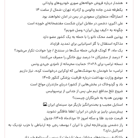
هشدار درباره فروش حواله‌های صوری خودروهای وارداتی
یکطرفه شدن جاده چالوس و آزادراه تهران–شمال از ساعت ۱۴
انصارالله: متجاوزان سعودی در یمن در امان نخواهند بود
علی اکبری: دشمن در مقابل ایران شکست مفتضحانه‌ای خورده است
چگونه به «کیف پول ایران» وصل شویم؟
پوتین قصد محک ناتو را با حمله به یک کشور عضو دارد
مذاکره استقلال با گلر اسپانیایی برای تمدید قرارداد
یک ماه، ۴ کودک قربانی حمله سگ‌ها در سنندج / چرا حوادث تکرار می‌شود؟
۲ درصد از مشترکان ۱۰ درصد برق خانگی را مصرف می‌کنند!
نسخه ترامپ برای ۲۰۲۸؛ حمایت محرمانه از نامزدی جی‌دی ونس
ترامپ: ما خودمان به موشک‌هایی که اوکراین درخواست کرده، نیاز داریم
موضع وزارت بهداشت درباره ظرفیت پزشکی کنکور ۱۴۰۵
باد و گردوخاک در بخش‌هایی از کشور/ دریای مازندران مواج است
شروع تلخ مدافع تیم ملی پس از جدایی از پرسپولیس
بهترین هدیه به خبرنگاران چیست؟
استایل عجیب و بحث‌برانگیز بازیگر مرد سینمای ایران
پیش‌بینی پاییز پر بارش در ایران؛ لطفا غافلگیر نشوید
قیمت جدید طلا و سکه امروز ۱۶ مردادماه ۱۴۰۵/ جدول
راز دشمنی وزیرخارجه لبنان با ایران / یوسف رجی چه ارتباطی با حزب نزدیک به
اسرائیل دارد؟
بلاتکلیفی پرونده‌های مشاغل سخت/ دولت از بررسی آیین‌نامه خبر داد