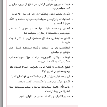
فرمانده نیروی هوایی ارتش: در دفاع از ایران، جان بر
کف خواهیم بود
یکی از دستاوردهای پزشکیان در این دو سال چه بود؟
اسلام‌آباد: رایزنی‌های دیپلماتیک درباره منطقه و تنگه
هرمز ادامه دارد
آخرین وضعیت بازار رمزارزها در جهان / صرافی
کوین‌بیس معاملات ۶ رمزارز را متوقف کرد
آلمان صدرنشین حداقل دستمزد اروپا از نظر قدرت
خرید شد
اینفانتینو زیر بار استعفا نرفت/ پیشنهاد فینال جام
جهانی در مراکش
توقف طولانی کامیون‌ها پشت مرز؛ صورت‌حساب
سنگینی که به اقتصاد می‌رسد
قطع همکاری با قلعه نویی همچنان سوژه است/ نظر
برخی مسئولان تغییر کرد!
ایران به‌دنبال میزبانی از جام باشگاه‌های فوتسال آسیا
افشای درگیری ترامپ با هگست در کمپ دیوید
حزب‌الله: حاصل مذاکرات دولت با صهیونیست‌ها تنها
امتیازدهی‌ بیشتر است
صدای انفجار در پاکدشت شنیدید نگران نشوید