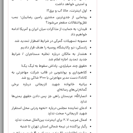
و امنیتی خواهد داشت
اول اینترنت، حالا آب و برق؟!
رونمایی از جدی‌ترین مشتری رامین رضاییان؛ بمب
نقل‌وانتقالات منفجر می‌شود؟
فیدان: به حمایت از مذاکرات میان ایران و آمریکا ادامه
خواهیم داد
مصوبه تسهیلات گمرکی در شرایط اضطرار تمدید شد
زلنسکی: دو پالایشگاه روسیه را هدف قرار دادیم
هشدار به مالکان درباره تخلیه مستاجران / شرایط
جدید تمدید اجاره اعلام شد
حقوق چند میلیاردی، پاداش سقوط به لیگ یک!
کلاهبرداری و پولشویی در قالب شرکت مهاجرتی به
کانادا/ دست مدیر مهاجرتی با ۳۰۰ شاکی رو شد
بیانیه خانواده شهید لاریجانی درباره برخی
گمانه‌زنی‌های رسانه‌ای
انصارالله: عربستان راهی جز پس دادن حقوق یمنی‌ها
ندارد
ادعای نماینده مجلس درباره «نحوه ردزنی محل استقرار
شهید لاریجانی» صحت ندارد
اعمال ضریب ۲.۷ برای اینترنت بین‌الملل صحت ندارد
رگبار پراکنده در نیمه شمالی استان تهران تا شنبه