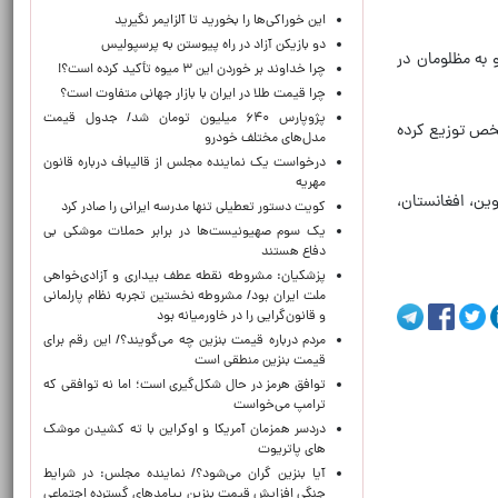
این خوراکی‌ها را بخورید تا آلزایمر نگیرید
دو بازیکن آزاد در راه پیوستن به پرسپولیس
 به مظلومان در
چرا خداوند بر خوردن این ۳ میوه تأکید کرده است؟!
چرا قیمت طلا در ایران با بازار جهانی متفاوت است؟
پژوپارس ۶۴۰ میلیون تومان شد/ جدول قیمت
از هفتم اکتبر تا به امروز، در نوار غزه ۱۵ میلیون وعده غذایی به ۳۰ هزار شخص توزیع کرده
مدل‌های مختلف خودرو
درخواست یک نماینده مجلس از قالیباف درباره قانون
مهریه
ین، افغانستان،
کویت دستور تعطیلی تنها مدرسه ایرانی را صادر کرد
یک‌ سوم صهیونیست‌ها در برابر حملات موشکی بی
دفاع هستند
پزشکیان: مشروطه نقطه عطف بیداری و آزادی‌خواهی
ملت ایران بود/ مشروطه نخستین تجربه نظام پارلمانی
و قانون‌گرایی را در خاورمیانه بود
مردم درباره قیمت بنزین چه می‌گویند؟/ این رقم برای
قیمت بنزین منطقی است
توافق هرمز در حال شکل‌گیری است؛ اما نه توافقی که
ترامپ می‌خواست
دردسر همزمان آمریکا و اوکراین با ته کشیدن موشک
های پاتریوت
آیا بنزین گران می‌شود؟/ نماینده مجلس: در شرایط
جنگی افزایش قیمت بنزین پیامدهای گسترده اجتماعی