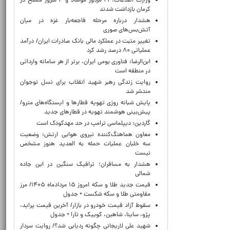
وزارت اطلاعات: ۲۱ مزدور موساد و ۴ شرور مسلح در
کرمان بازداشت شدند
هشدار درباره مرحله فاجعه‌بار غزه در میان
آتش‌بس‌های صوری
تغییر مثبت در عملکرد مالی بانک صادرات ایران/ درآمد
عملیاتی ۸۰ درصد رشد کرد
ابن‌الرضا: فناوری بومی ایران، برتر از هر سامانه وارداتی
در منطقه است
روایت زندگی رهبر شهید انقلاب برای نسل نوجوان
منتشر شد
پایش شبانه روزی تهویه قطارها و ایستگاه‌های مترو/
پیش‌بینی هوشمند تهویه در قطارهای جدید
گاردین: دیپلماسی ترامپ در حد مهدکودک است
معاون هماهنگ‌کننده نیروی هوایی ارتش: وضعیت
سه خلبان عملیات حمله به العدید هنوز مشخص
نیست
هشدار به مسافران؛ ترافیک سنگین در این جاده
شمالی
قیمت جدید طلا و سکه امروز ۱۵ مردادماه ۱۴۰۵/ مرز
مقاومتی طلا و سکه شکست + جدول
سقوط آزاد قیمت خودرو در بازار/ آخرین قیمت پراید،
پژو، ساینا، شاهین، کوییک و تارا + جدول
شهید علی لاریجانی چگونه ردیابی شد؟/ روایت سردار