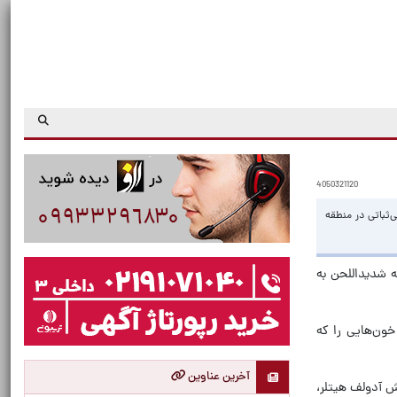
4050321120
ثباتی در منطقه
ه شدیداللحن به
خون‌هایی را که
آخرین عناوین
ش آدولف هیتلر،