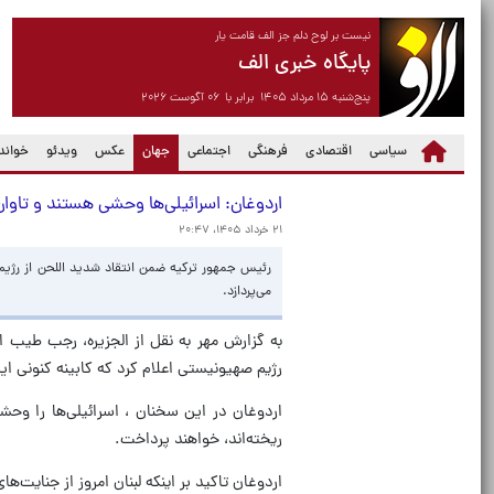
نیست بر لوح دلم جز الف قامت یار
پایگاه خبری الف
پنج‌شنبه ۱۵ مرداد ۱۴۰۵ برابر با ۰۶ آگوست ۲۰۲۶
(current)
سیاسی
اقتصادی
فرهنگی
اجتماعی
جهان
عکس
ویدئو
خواندن
اردوغان: اسرائیلی‌ها وحشی هستند و تاوان
۲۱ خرداد ۱۴۰۵، ۲۰:۴۷
رئیس جمهور ترکیه ضمن انتقاد شدید اللحن از رژیم
می‌پردازد.
به گزارش مهر به نقل از الجزیره، رجب طیب ا
رژیم صهیونیستی اعلام کرد که کابینه کنونی این
اردوغان در این سخنان ، اسرائیلی‌ها را وحش
ریخته‌اند، خواهند پرداخت.
اردوغان تاکید بر اینکه لبنان امروز از جنای