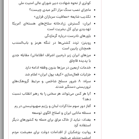
کوثری از نحوه شهادت دبیر شورای عالی امنیت ملی
ماجرای نصب سنگ مزار اکبر عبدی چیست؟
تکذیب شایعه «معافیت سربازان فراری»
ایران: گسترش زرادخانه سلاح‌های هسته‌ای آمریکا
تهدیدی برای کل بشریت است
باورهای نادرست درباره گرمازدگی
رویترز: تردد کشتی‌ها در تنگه هرمز و باب‌المندب
همچنان پایین است
مرزهای ایران زیر ذره‌بین اشراف اطلاعاتی/ مقابله جدی
با پدیده قاچاق
خدمات اربعین در مرزها بدون وقفه ادامه دارد
جزئیات فعال‌سازی «کیف پول ایران» اعلام شد
سپاه: ۸ شرور مسلح شاخص و مرتبط گروهک‌های
تروریستی دستگیر شدند
آیا هر کس می‌تواند هر سخنی را به رهبر انقلاب نسبت
دهد؟
آغاز دور سوم مذاکرات لبنان و رژیم صهیونیستی در رم
مسئله مانایی ایران و اصلاح الگوی توسعه
بغداد: نباید از خاک عراق برای حمله به کشورهای دیگر
استفاده کرد
روایت پزشکیان از اقدامات دولت برای معیشت مردم
امشب منتشر می‌شود