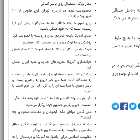
قمار بزرگ استقلال روی یاسر آسانی
ه راه‌حل مسائل
محدودیت تردد در آزادراه تهران کرج قزوین تا ۲۰
شهریور/ جزئیات
. تجربه دو جنگ
وزیر امور خارجه خطاب به همسایگان: زمان آن فرا
رسیده است که به خود متکی باشیم
سنای آمریکا لایحه تحریم ایران و روسیه را تصویب کرد
ود با هیچ طرفی
پزشکیان: ما نوکر مردم و در خدمت آنان هستیم
گونه عبور دشمن
شوک به بازار کار آمریکا/ اقتصاد امریکا ۲۳ هزار شغل
از دست داد
خزانه‌داری آمریکا تحریم‌های جدیدی علیه ایران اعمال
مأموریت خود در
کرد
 اقتدار جمهوری
واکنش تند امام جمعه اردبیل به خرازی/ عاملی خطاب
به دستگاه قضا: شخصی خبر دروغ به رهبری بست و
دفتر رهبری با صراحت آن را رد کرد، آیا این جرم است یا
خیر؟
افزایش سپرده قانونی بانک‌ها؛ ترمز تازه رشد نقدینگی
نشست خبری رئیس‌جمهور فردا برگزار می‌شود
متن کامل توافق مکه؛ اردوغان و مقامات سعودی چه
گفتند؟
بیانیه دبیرکل مجمع خبرنگاران و نویسندگان دفاع
مقدس و مقاومت به مناسبت روز خبرنگار
مقاومت اسلامی عراق: پاسخ به آمریکا و عربستان را به