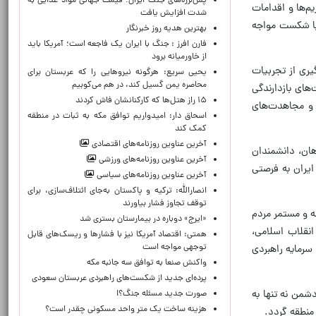
پس‌لرزه‌های جنگ ایران؛ قیمت جهانی مواد غذایی به
نگ ۱۲ روزه، با تداوم فشارها، تحریم‌ها و اقدامات
شدت افزایش یافت
 با شکست مواجه
بهترین هدیه روز خبرنگار
فارن افرز : جنگ با ایران یک فاجعه است؛ آمریکا باید
از خاورمیانه برود
با بهره‌گیری از تجربیات
یحیی سریع: هرگونه نیروهایی را که عربستان برای
محاصره یمن گسیل کند، در هم می‌کوبیم
های بازدارندگی
۱۵ راز هتل‌ها که کارکنانشان فاش کردند
و مجاهدت‌های
اسحاق دار: امیدواریم توافق مکه به ثبات در منطقه
کمک کند
آخرین عناوین روزنامه‌های اقتصادی
هان، دانشمندان
آخرین عناوین روزنامه‌های ورزشی
یران به فرصتی
آخرین عناوین روزنامه‌های سیاسی
انصارالله: ترکیه و پاکستان به‌جای ائتلاف‌سازی، برای
توقف تجاوز فشار بیاورند
ه و مستمر مردم
«ایرج» دوباره در بیمارستان بستری شد
ای انقلاب اسلامی،
همتی: اقتصاد آمریکا نیز با فشارها و ریسک‌های قابل
توجهی مواجه است
سرمایه راهبردی
واکنش صنعا به توافق سه جانبه مکه
پرده‌ای جدید از شکست‌های راهبردی عربستان سعودی
من نه تنها به
صورت جدید مسئله جنگ؟!
هزینه ساخت یک متر واحد مسکونی چقدر است؟
منطقه گردد.