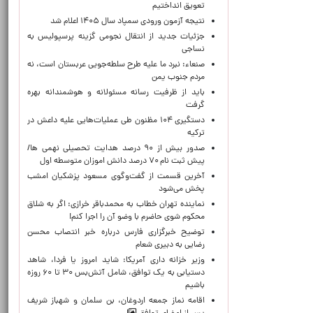
تعویق انداختیم
نتیجه آزمون ورودی سمپاد سال ۱۴۰۵ اعلام شد
جزئیات جدید از انتقال نجومی گزینه پرسپولیس به
نساجی
صنعاء: نبرد ما علیه طرح سلطه‌جویی عربستان است، نه
مردم جنوب یمن
باید از ظرفیت رسانه مسئولانه و هوشمندانه بهره
گرفت
دستگیری ۱۰۴ مظنون طی عملیات‌هایی علیه داعش در
ترکیه
صدور بیش از ۹۰ درصد هدایت تحصیلی نهمی ها/
پیش ثبت نام ۷۰ درصد دانش اموزان متوسطه اول
آخرین قسمت از گفت‌وگوی مسعود پزشکیان امشب
پخش می‌شود
نماینده تهران خطاب به محمدباقر خرازی: اگر به شلاق
محکوم شوی حاضرم با وضو آن را اجرا کنم!
توضیح خبرگزاری فارس درباره خبر انتصاب محسن
رضایی به دبیری شعام
وزیر خزانه داری آمریکا: شاید امروز یا فردا، شاهد
دستیابی به یک توافق، شامل آتش‌بس ۳۰ تا ۶۰ روزه
باشیم
اقامه نماز جمعه اردوغان، بن ‌سلمان و شهباز شریف