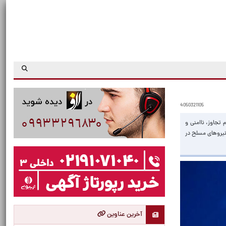
4050321105
تجاوز، ناامنی و
نیروهای مسلح در
آخرین عناوین