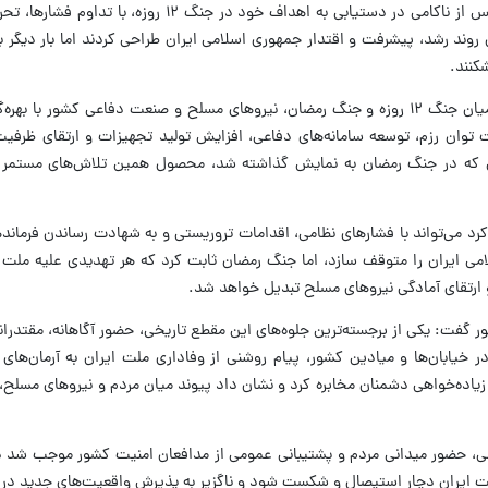
وی افزود: دشمنان آمریکایی و صهیونیستی پس از ناکامی در دستیابی به اهداف خود در ج
وند رشد، پیشرفت و اقتدار جمهوری اسلامی ایران طراحی کردند اما بار دیگر
کنند.
سخنگوی وزارت دفاع تصریح کرد: در فاصله میان جنگ ۱۲ روزه و جنگ رمضان، نیروهای مسلح و صنعت دفاعی کشور 
 توان رزم، توسعه سامانه‌های دفاعی، افزایش تولید تجهیزات و ارتقای ظرفیت‌
ی که در جنگ رمضان به نمایش گذاشته شد، محصول همین تلاش‌های مستمر 
رد می‌تواند با فشارهای نظامی، اقدامات تروریستی و به شهادت رساندن فرماند
ی ایران را متوقف سازد، اما جنگ رمضان ثابت کرد که هر تهدیدی علیه ملت ا
و ارتقای آمادگی نیروهای مسلح تبدیل خواهد شد.
ر گفت: یکی از برجسته‌ترین جلوه‌های این مقطع تاریخی، حضور آگاهانه، مقتدران
شب متوالی مردم در خیابان‌ها و میادین کشور، پیام روشنی از وفاداری ملت ایران به آرمان‌ه
زیاده‌خواهی دشمنان مخابره کرد و نشان داد پیوند میان مردم و نیروهای مسلح، 
ی، حضور میدانی مردم و پشتیبانی عمومی از مدافعان امنیت کشور موجب شد دش
ملت ایران دچار استیصال و شکست شود و ناگزیر به پذیرش واقعیت‌های جدید در 