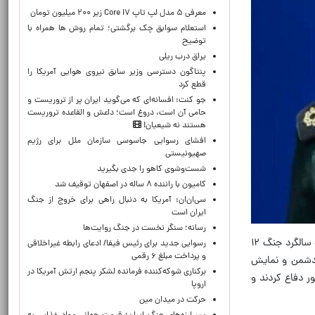
معرفی ۵ مدل لپ تاپ Core i۷ زیر ۲۰۰ میلیون تومان
استعلام سوابق چک برگشتی؛ تمام روش ها همراه با
توضیح
یراق درب ریلی
پنتاگون دسترسی وزیر سابق نیروی هوایی آمریکا را
قطع کرد
جو کنت: افسانه‌ای که می‌گوید ایران پر از تروریست و
حامی آن است، دروغ است؛ داعش و القاعده تروریست
هستند نه شیعیان!
افشای رسوایی جاسوسی سازمان ملل برای رژیم
صهیونیستی
شست‌وشوی کاهو را جدی بگیرید
کامیون با راننده ۸ ساله در اصفهان توقیف شد
سی‌ان‌ان: آمریکا به دنبال راهی برای خروج از جنگ
ایران است
رسانه؛ سنگر نخست در جنگ روایت‌ها
به گزارش ایسنا، سردار سرتیپ پاسدار رضا طلایی‌نیک سخنگوی وزارت دفاع و پشتیبانی نیروهای مسلح در مراسم گرامیداشت سالگرد جنگ ۱۲
رسوایی جدید برای رئیس فیفا/ ادعای رابطه غیراخلاقی
و پرداخت مبلغ ۶ رقمی
۱۲ روزه صحنه شکست محاسبات دشمن و نمایش
برکناری شوکه‌کننده فرمانده لشکر پنجم ارتش آمریکا در
ر دفاع کردند و
اروپا
حركت در ميدان مين