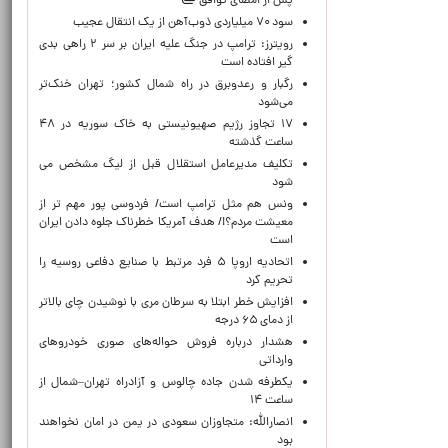
پس از امضای توافق
سود ۷۰ میلیاردی ذوب‌آهن از یک انتقال عجیب
رویترز: ترامپ در جنگ علیه ایران بر سر ۲ راهی بدی
گیر افتاده است
رگبار و رعدوبرق در راه شمال کشور؛ تهران خنک‌تر
می‌شود
۱۷ تجاوز رژیم صهیونیستی به خاک سوریه در ۴۸
ساعت گذشته
تکلیف مدیرعامل استقلال قبل از لیگ مشخص می
شود
ونس هم مثل ترامپ است/ فردوسی پور مهم تر از
معیشت مردم؟!/ هدف آمریکا خطرناک جلوه دادن ایران
است
اتحادیه اروپا ۵ فرد مرتبط با صنایع دفاعی روسیه را
تحریم کرد
افزایش خطر ابتلا به سرطان مری با نوشیدن چای بالاتر
از دمای ۶۵ درجه
هشدار درباره فروش حواله‌های صوری خودروهای
وارداتی
یکطرفه شدن جاده چالوس و آزادراه تهران–شمال از
ساعت ۱۴
انصارالله: متجاوزان سعودی در یمن در امان نخواهند
بود