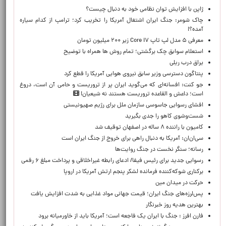
ژاپن با افزایش توان نظامی خود به دنبال چیست؟
چاک شومر: جنگ ایران اشتغال آمریکا را تخریب کرد؛ ترامپ از کدام سیاره
آمده؟!
معرفی ۵ مدل لپ تاپ Core i۷ زیر ۲۰۰ میلیون تومان
استعلام سوابق چک برگشتی؛ تمام روش ها همراه با توضیح
یراق درب ریلی
پنتاگون دسترسی وزیر سابق نیروی هوایی آمریکا را قطع کرد
جو کنت: افسانه‌ای که می‌گوید ایران پر از تروریست و حامی آن است، دروغ
است؛ داعش و القاعده تروریست هستند نه شیعیان!
افشای رسوایی جاسوسی سازمان ملل برای رژیم صهیونیستی
شست‌وشوی کاهو را جدی بگیرید
کامیون با راننده ۸ ساله در اصفهان توقیف شد
سی‌ان‌ان: آمریکا به دنبال راهی برای خروج از جنگ ایران است
رسانه؛ سنگر نخست در جنگ روایت‌ها
رسوایی جدید برای رئیس فیفا/ ادعای رابطه غیراخلاقی و پرداخت مبلغ ۶ رقمی
برکناری شوکه‌کننده فرمانده لشکر پنجم ارتش آمریکا در اروپا
حركت در ميدان مين
پس‌لرزه‌های جنگ ایران؛ قیمت جهانی مواد غذایی به شدت افزایش یافت
بهترین هدیه روز خبرنگار
فارن افرز : جنگ با ایران یک فاجعه است؛ آمریکا باید از خاورمیانه برود