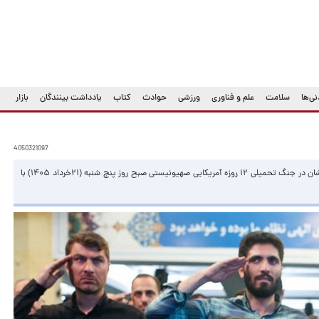
ی‌ها
سلامت
علم و فناوری
ورزشی
حوادث
کتاب
یادداشت بینندگان
بازار
4050321097
مراسم اولین سالگرد شهادت سردار شهید حاجی‌زاده و جمعی از فرماندهان و همرزمان ایشان در جنگ تحمیلی ۱۲ روزه آمریکایی صهیونیستی صبح روز پنج شنبه (۲۱خرداد ۱۴۰۵) با