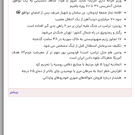
وزیر خزانه داری آمریکا: شاید امروز یا فردا، شاهد دستیابی به یک توافق،
شامل آتش‌بس ۳۰ تا ۶۰ روزه باشیم
اقامه نماز جمعه اردوغان، بن ‌سلمان و شهباز شریف پس از امضای توافق
سود ۷۰ میلیاردی ذوب‌آهن از یک انتقال عجیب
رویترز: ترامپ در جنگ علیه ایران بر سر ۲ راهی بدی گیر افتاده است
رگبار و رعدوبرق در راه شمال کشور؛ تهران خنک‌تر می‌شود
۱۷ تجاوز رژیم صهیونیستی به خاک سوریه در ۴۸ ساعت گذشته
تکلیف مدیرعامل استقلال قبل از لیگ مشخص می شود
ونس هم مثل ترامپ است/ فردوسی پور مهم تر از معیشت مردم؟!/ هدف
آمریکا خطرناک جلوه دادن ایران است
اتحادیه اروپا ۵ فرد مرتبط با صنایع دفاعی روسیه را تحریم کرد
افزایش خطر ابتلا به سرطان مری با نوشیدن چای بالاتر از دمای ۶۵ درجه
هشدار درباره فروش حواله‌های صوری خودروهای وارداتی
بیشتر