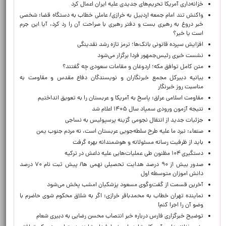
خزانه‌داری آمریکا تحریم‌های جدیدی علیه ایران اعمال کرد
واکنش تند امام جمعه اردبیل به خرازی/ عاملی خطاب به دستگاه قضا: شخصی
خبر دروغ به رهبری بست و دفتر رهبری با صراحت آن را رد کرد، آیا این جرم
است یا خیر؟
افزایش سپرده قانونی بانک‌ها؛ ترمز تازه رشد نقدینگی
نشست خبری رئیس‌جمهور فردا برگزار می‌شود
متن کامل توافق مکه؛ اردوغان و مقامات سعودی چه گفتند؟
بیانیه دبیرکل مجمع خبرنگاران و نویسندگان دفاع مقدس و مقاومت به
مناسبت روز خبرنگار
مقاومت اسلامی عراق: پاسخ به آمریکا و عربستان را به تعویق انداختیم
نتیجه آزمون ورودی سمپاد سال ۱۴۰۵ اعلام شد
جزئیات جدید از انتقال نجومی گزینه پرسپولیس به نساجی
صنعاء: نبرد ما علیه طرح سلطه‌جویی عربستان است، نه مردم جنوب یمن
باید از ظرفیت رسانه مسئولانه و هوشمندانه بهره گرفت
دستگیری ۱۰۴ مظنون طی عملیات‌هایی علیه داعش در ترکیه
صدور بیش از ۹۰ درصد هدایت تحصیلی نهمی ها/ پیش ثبت نام ۷۰ درصد
دانش اموزان متوسطه اول
آخرین قسمت از گفت‌وگوی مسعود پزشکیان امشب پخش می‌شود
نماینده تهران خطاب به محمدباقر خرازی: اگر به شلاق محکوم شوی حاضرم با
وضو آن را اجرا کنم!
توضیح خبرگزاری فارس درباره خبر انتصاب محسن رضایی به دبیری شعام