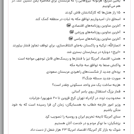
یحیی سریع: هرگونه نیروهایی را که عربستان برای محاصره یمن گسیل کند، در
هم می‌کوبیم
۱۵ راز هتل‌ها که کارکنانشان فاش کردند
اسحاق دار: امیدواریم توافق مکه به ثبات در منطقه کمک کند
آخرین عناوین روزنامه‌های اقتصادی
آخرین عناوین روزنامه‌های ورزشی
آخرین عناوین روزنامه‌های سیاسی
انصارالله: ترکیه و پاکستان به‌جای ائتلاف‌سازی، برای توقف تجاوز فشار بیاورند
«ایرج» دوباره در بیمارستان بستری شد
همتی: اقتصاد آمریکا نیز با فشارها و ریسک‌های قابل توجهی مواجه است
واکنش صنعا به توافق سه جانبه مکه
پرده‌ای جدید از شکست‌های راهبردی عربستان سعودی
صورت جدید مسئله جنگ؟!
هزینه ساخت یک متر واحد مسکونی چقدر است؟
قمار بزرگ استقلال روی یاسر آسانی
محدودیت تردد در آزادراه تهران کرج قزوین تا ۲۰ شهریور/ جزئیات
وزیر امور خارجه خطاب به همسایگان: زمان آن فرا رسیده است که به خود
متکی باشیم
سنای آمریکا لایحه تحریم ایران و روسیه را تصویب کرد
پزشکیان: ما نوکر مردم و در خدمت آنان هستیم
شوک به بازار کار آمریکا/ اقتصاد امریکا ۲۳ هزار شغل از دست داد