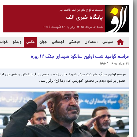
نیست بر لوح دلم جز الف قامت یار
پایگاه خبری الف
شنبه ۱۷ مرداد ۱۴۰۵ برابر با ۰۸ آگوست ۲۰۲۶
(current)
سیاسی
اقتصادی
فرهنگی
اجتماعی
جهان
عکس
ویدئو
خواندن
مراسم گرامیداشت اولین سالگرد شهدای جنگ ۱۲ روزه
۲۱ خرداد ۱۴۰۵، ۱۴:۳۸
حضور پر شور مردم در مجتمع آموزشی امام رضا (ع) برگزار شد.