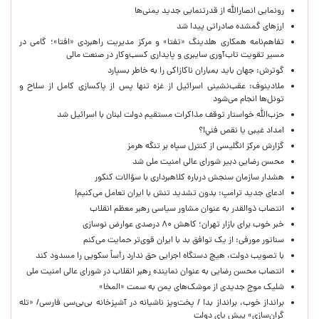
رونمایی انصارالله از قدرتنمایی جدید یمنی‌ها
ارزهای گمشده صادراتی پیدا شد
تفاهم‌نامه همکاری هلدینگ «تفتا» و مرکز مدیریت راهبردی «افتا»؛ گامی در
مسیر تقویت تاب‌آوری سایبری و پایداری کسب‌وکار در صنعت مالی
گوترش: جهان باید بمباران ناکازاکی را به‌ خاطر بسپارد
ملادینوف: عقب‌نشینی اسرائیل از غزه تنها پس از پاکسازی کامل از سلاح و
تونل‌ها انجام می‌شود
حزب‌الله خواستار توقف مذاکرات مستقیم دولت لبنان با اسرائیل شد
امداد غیبی يا نقص فني!؟
گزارش مرکز انگلیسی از کنترل سپاه بر تنگه هرمز
محسن رضایی دبیر شورای عالی امنیت ملی شد
هشدار سازمان سنجش درباره کلاهبرداری با سؤالات کنکور
ادعای جدید ترامپ: بدون تشدید تنش با ایران تعامل می‌کنیم!
انتصاب ذوالقدر به عنوان مشاور سیاسی رهبر معظم انقلاب
خبر خوب برای بازار تهران؛ کاهش ۸۰ درصدی عوارض نوسازی
سناتور مورفی: از یک توافق بد با ایران قوی‌تر حمایت می‌کنم
با تصویب دولت، هیچ دستگاه اجرایی حق ندارد رأساً سکویی را مسدود کند
انتصاب محسن رضایی به عنوان نماینده رهبر انقلاب در شورای عالی امنیت ملی
شلیک موج جدیدی از موشک‌های یمن به سمت «المخا»
برانداز خوب، برانداز بد! / پخت‌وپز ناشیانه در آشپزخانه‌ بی‌بی‌سی فارسی/ «تله
گران‌سازی» پیش پای دولت