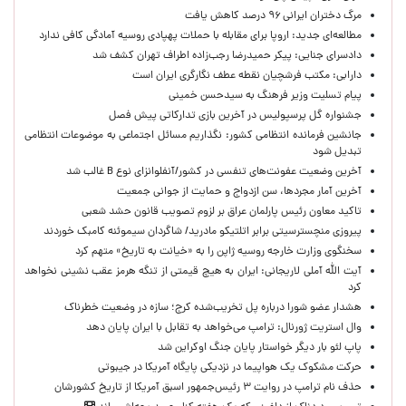
مرگ دختران ایرانی ۹۶ درصد کاهش یافت
مطالعه‌ای جدید: اروپا برای مقابله با حملات پهپادی روسیه آمادگی کافی ندارد
دادسرای جنایی: پیکر حمیدرضا رجب‌زاده اطراف تهران کشف شد
دارابی: مکتب فرشچیان نقطه عطف نگارگری ایران است
پیام تسلیت وزیر فرهنگ به سیدحسن خمینی
جشنواره گل پرسپولیس در آخرین بازی تدارکاتی پیش فصل
جانشین فرمانده انتظامی کشور: نگذاریم مسائل اجتماعی به موضوعات انتظامی
تبدیل شود
آخرین وضعیت عفونت‌های تنفسی در کشور/آنفلوانزای نوع B غالب شد
آخرین آمار مجردها، سن ازدواج و حمایت از جوانی جمعیت
تاکید معاون رئیس پارلمان عراق بر لزوم تصویب قانون حشد شعبی
پیروزی منچسترسیتی برابر اتلتیکو مادرید/ شاگردان سیموئنه کامبک خوردند
سخنگوی وزارت خارجه روسیه ژاپن را به «خیانت به تاریخ» متهم کرد
آیت الله آملی لاریجانی: ایران به هیچ قیمتی از تنگه هرمز عقب نشینی نخواهد
کرد
هشدار عضو شورا درباره پل تخریب‌شده کرج؛ سازه در وضعیت خطرناک
وال‌ استریت ژورنال: ترامپ می‌خواهد به تقابل با ایران پایان دهد
پاپ لئو بار دیگر خواستار پایان جنگ اوکراین شد
حرکت مشکوک یک هواپیما در نزدیکی پایگاه آمریکا در جیبوتی
حذف نام ترامپ در روایت ۳ رئیس‌جمهور اسبق آمریکا از تاریخ کشورشان