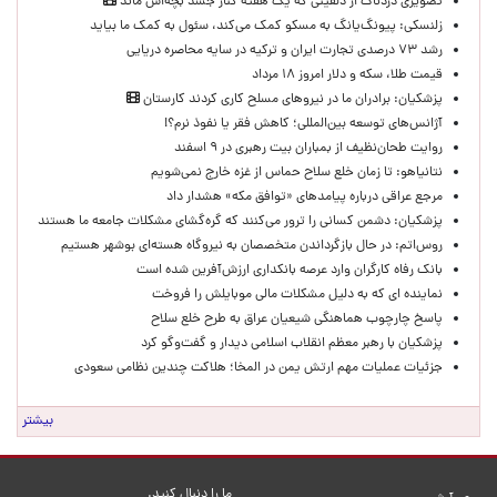
تصویری دردناک از دلفینی که یک هفته کنار جسد بچه‌اش ماند
زلنسکی: پیونگ‌یانگ به مسکو کمک می‌کند، سئول به کمک ما بیاید
رشد ۷۳ درصدی تجارت ایران و ترکیه در سایه محاصره دریایی
قیمت طلا، سکه و دلار امروز ۱۸ مرداد
پزشکیان: برادران ما در نیروهای مسلح کاری کردند کارستان
آژانس‌های توسعه بین‌المللی؛ کاهش فقر یا نفوذ نرم؟!
روایت طحان‌نظیف از بمباران بیت رهبری در ۹ اسفند
نتانیاهو: تا زمان خلع سلاح حماس از غزه خارج نمی‌شویم
مرجع عراقی درباره پیامدهای «توافق مکه» هشدار داد
پزشکیان: دشمن کسانی را ترور می‌کنند که گره‌گشای مشکلات جامعه ما هستند
روس‌اتم: در حال بازگرداندن متخصصان به نیروگاه هسته‌ای بوشهر هستیم
بانک رفاه کارگران وارد عرصه بانکداری ارزش‌آفرین شده است
نماینده ای که به دلیل مشکلات مالی موبایلش را فروخت
پاسخ چارچوب هماهنگی شیعیان عراق به طرح خلع سلاح
پزشکیان با رهبر معظم انقلاب اسلامی دیدار و گفت‌وگو کرد
جزئیات عملیات مهم ارتش یمن در المخا؛ هلاکت چندین نظامی سعودی
بیشتر
ما را دنبال کنید.