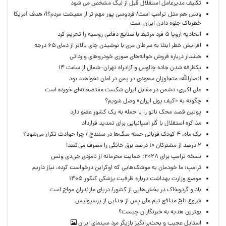
تکلیف مدیرعامل استقلال قبل از لیگ مشخص می شود
ونس هم مثل ترامپ است/ فردوسی پور مهم تر از معیشت مردم؟!/ هدف آمریکا
خطرناک جلوه دادن ایران است
اتحادیه اروپا ۵ فرد مرتبط با صنایع دفاعی روسیه را تحریم کرد
افزایش خطر ابتلا به سرطان مری با نوشیدن چای بالاتر از دمای ۶۵ درجه
هشدار درباره فروش حواله‌های صوری خودروهای وارداتی
یکطرفه شدن جاده چالوس و آزادراه تهران–شمال از ساعت ۱۴
انصارالله: متجاوزان سعودی در یمن در امان نخواهند بود
علی اکبری: دشمن در مقابل ایران شکست مفتضحانه‌ای خورده است
چگونه به «کیف پول ایران» وصل شویم؟
پوتین قصد محک ناتو را با حمله به یک کشور عضو دارد
مذاکره استقلال با گلر اسپانیایی برای تمدید قرارداد
یک ماه، ۴ کودک قربانی حمله سگ‌ها در سنندج / چرا حوادث تکرار می‌شود؟
۲ درصد از مشترکان ۱۰ درصد برق خانگی را مصرف می‌کنند!
نسخه ترامپ برای ۲۰۲۸؛ حمایت محرمانه از نامزدی جی‌دی ونس
ترامپ: ما خودمان به موشک‌هایی که اوکراین درخواست کرده، نیاز داریم
موضع وزارت بهداشت درباره ظرفیت پزشکی کنکور ۱۴۰۵
باد و گردوخاک در بخش‌هایی از کشور/ دریای مازندران مواج است
شروع تلخ مدافع تیم ملی پس از جدایی از پرسپولیس
بهترین هدیه به خبرنگاران چیست؟
استایل عجیب و بحث‌برانگیز بازیگر مرد سینمای ایران