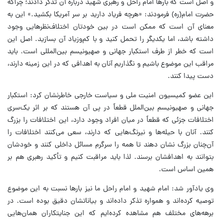
و اصل است که بارها امام راحل و رهبری شهید درباره آن تذکر دادند؛ چراکه
حضرت امام(ره) فرمودند: «هرچه فریاد دارید بر سر آمریکا بکشید.» این به
معنای آن است که ممکن است در بین خودتان اختلاف‌نظرهایی وجود
داشته باشد، اما یکدیگر را تحمل کنید و با کم‌وزیاد آن بسازید. اصل این
است که خطر از طرف استکبار جهانی و صهیونیسم بین‌المللی است. باید
مراقب این موضوع باشیم و نگذاریم آنان به اهدافی که در این زمینه دارند،
دست پیدا کنند.
این عضو کمیسیون امنیت ملی و سیاست خارجی خاطرنشان کرد: استکبار
جهانی و صهیونیسم بین‌الملل قطعاً در پی آن هستند که بر اثر یک‌سری
اختلافات جزئی که قطعاً در میان افراد وجود دارد، این اختلافات را بزرگ
کنند. آنان با حیله‌ها و نیرنگ‌هایی که دارند، سعی می‌کنند اختلافات را
آن‌چنان بزرگ نشان دهند تا همه را سرگرم مسائل داخلی کنند و خودشان
بتوانند به اهدافشان برسند. لذا باید مراقبت کنیم و تأکید رهبری هم بر
همین اساس است.
وی یادآور شد: امام شهید و امام راحل ما نیز بارها نسبت به این موضوع
توصیه کرده‌اند و همواره تذکر داده‌اند و بیاناتشان دقیق بوده است. در
برهه‌های مختلف هم مشاهده کرده‌ایم که این جنایتکاران همان‌هایی