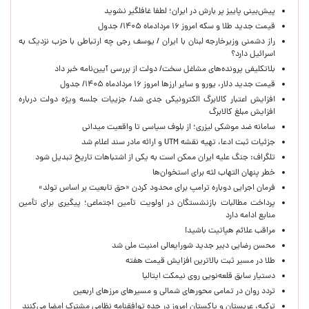
پیش‌بینی پاییز پر بارش در ایران؛ لطفا غافلگیر نشوید
قیمت جدید طلا و سکه امروز ۱۶ مردادماه ۱۴۰۵/ جدول
راز دشمنی وزیرخارجه لبنان با ایران / یوسف رجی چه ارتباطی با حزب نزدیک به
اسرائیل دارد؟
بلاتکلیفی پرونده‌های مشاغل سخت/ دولت از بررسی آیین‌نامه خبر داد
قیمت جدید دلار، یورو و سایر ارزها امروز ۱۶ مردادماه ۱۴۰۵/ جدول
افزایش اعتبار کالابرگ الکترونیکی جدی شد/ جزییات جلسه ویژه دولت درباره
افزایش مبلغ کالابرگ
سامانه ضد موشکی لیزری؛ از بلوف سیاسی تا واقعیت میدانی
جزئیات ثبت ادعا، تهیه نقشه UTM و ارائه مادر سند اعلام شد
تلگراف: جنگ علیه ایران ممکن است به یکی از اشتباهات تاریخ تبدیل شود
خطر پنهان التهاب لثه برای استخوان‌ها
فرمان اجرایی دوباره ترامپ برای محدود کردن «حق تابعیت بر اساس تولد»
پرداخت مطالبات بازنشستگان در اولویت تأمین اجتماعی؛ پیگیری برای تأمین
منابع ادامه دارد
مراقب علائم هپاتیت باشید!
محسن رضایی دبیر جدید شورایعالی امنیت ملی شد
طلا در مسیر ثبت بالاترین افزایش قیمت هفته
دستیار سابق قلعه‌نویی روی نیمکت ایتالیا
تردد روان در تمامی محورهای شمالی و مسیرهای مرزهای اربعین
ترکیه، عربستان و پاکستان امروز در جده توافقنامه نظامی مشترک امضا می‌کنند