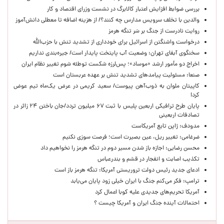
بررسی ضوابط افزایش اعتبار کالابرگ در نشست وزرای اقتصاد و کار
والدین با تخلف سرویس مدارس چه کنند؟/ از هزینه اضافه تا معطلی دانش‌آموز
روایت نادرست از جنگ بر سَر تنگه هرمز
درخواست واشنگتن از اسرائیل برای خودداری از تشدید تنش با حزب‌الله
سخنگوی آبفای تهران: وضعیت آب پایتخت پایدار است/ جیره‌بندی نداریم
اخراج دو مأمور ارشد «موساد»؛ پس‌لرزه شکست توطئه شوم تغییر نظام ایران
صنعا: مسئولیت پیامدهای تشدید تنش بر عهده عربستان است
کاپیتان ملوان به ذوب‌آهن پیوست/ سعید کریمی در عرض یک‌ماه تیم عوض
کرد!
پایان طرح ترافیکی اربعین پلیس با ثبت ۶۷ میلیون تردد/جان باختن ۲۴ زائر در
تصادفات اربعینی
مدودف: ژاپن تابع آمریکاست
ضرغامی: تغییر ریل، عین بصیرت است؛ فرصت سوزی نکنیم
محسن رضایی: اجازه باز شدن مسیر دوم در تنگه هرمز را نخواهیم داد
تکذیب اصابت و انفجار در قشم و بندرعباس
ادعای جدید رئیس دولت تروریستی آمریکا: تنگه هرمز باز است
ترامپ: فکر می‌کنم جنگ با ایران خیلی زود پایان می‌یابد
آمریکا تحریم‌های جدیدی علیه کوبا اعمال کرد
احتمالات آینده جنگ ایران و آمریکا چیست ؟