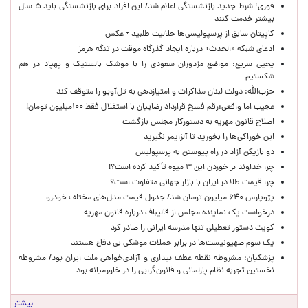
فوری؛ شرط جدید بازنشستگی اعلام شد/ این افراد برای بازنشستگی باید ۵ سال
بیشتر خدمت کنند
کاپیتان سابق از پرسپولیسی‌ها حلالیت طلبید + عکس
ادعای شبکه «الحدث» درباره ایجاد گذرگاه موقت در تنگه هرمز
یحیی سریع: مواضع مزدوران سعودی را با موشک بالستیک و پهپاد در هم
شکستیم
حزب‌الله: دولت لبنان مذاکرات و امتیازدهی به تل‌آویو را متوقف کند
عجیب اما واقعی:رقم فسخ قرارداد رضاییان با استقلال فقط ۱۰۰میلیون تومان!
اصلاح قانون مهریه به دستورکار مجلس بازگشت
این خوراکی‌ها را بخورید تا آلزایمر نگیرید
دو بازیکن آزاد در راه پیوستن به پرسپولیس
چرا خداوند بر خوردن این ۳ میوه تأکید کرده است؟!
چرا قیمت طلا در ایران با بازار جهانی متفاوت است؟
پژوپارس ۶۴۰ میلیون تومان شد/ جدول قیمت مدل‌های مختلف خودرو
درخواست یک نماینده مجلس از قالیباف درباره قانون مهریه
کویت دستور تعطیلی تنها مدرسه ایرانی را صادر کرد
یک‌ سوم صهیونیست‌ها در برابر حملات موشکی بی دفاع هستند
پزشکیان: مشروطه نقطه عطف بیداری و آزادی‌خواهی ملت ایران بود/ مشروطه
نخستین تجربه نظام پارلمانی و قانون‌گرایی را در خاورمیانه بود
بیشتر