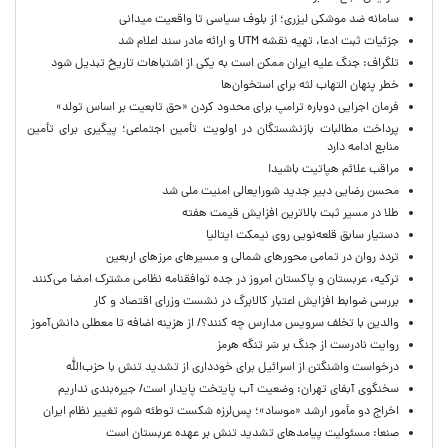
سامانه ضد موشکی لیزری؛ از بلوف سیاسی تا واقعیت میدانی
جزئیات ثبت ادعا، تهیه نقشه UTM و ارائه مادر سند اعلام شد
تلگراف: جنگ علیه ایران ممکن است به یکی از اشتباهات تاریخ تبدیل شود
خطر پنهان التهاب لثه برای استخوان‌ها
فرمان اجرایی دوباره ترامپ برای محدود کردن «حق تابعیت بر اساس تولد»
پرداخت مطالبات بازنشستگان در اولویت تأمین اجتماعی؛ پیگیری برای تأمین
منابع ادامه دارد
مراقب علائم هپاتیت باشید!
محسن رضایی دبیر جدید شورایعالی امنیت ملی شد
طلا در مسیر ثبت بالاترین افزایش قیمت هفته
دستیار سابق قلعه‌نویی روی نیمکت ایتالیا
تردد روان در تمامی محورهای شمالی و مسیرهای مرزهای اربعین
ترکیه، عربستان و پاکستان امروز در جده توافقنامه نظامی مشترک امضا می‌کنند
بررسی ضوابط افزایش اعتبار کالابرگ در نشست وزرای اقتصاد و کار
والدین با تخلف سرویس مدارس چه کنند؟/ از هزینه اضافه تا معطلی دانش‌آموز
روایت نادرست از جنگ بر سَر تنگه هرمز
درخواست واشنگتن از اسرائیل برای خودداری از تشدید تنش با حزب‌الله
سخنگوی آبفای تهران: وضعیت آب پایتخت پایدار است/ جیره‌بندی نداریم
اخراج دو مأمور ارشد «موساد»؛ پس‌لرزه شکست توطئه شوم تغییر نظام ایران
صنعا: مسئولیت پیامدهای تشدید تنش بر عهده عربستان است