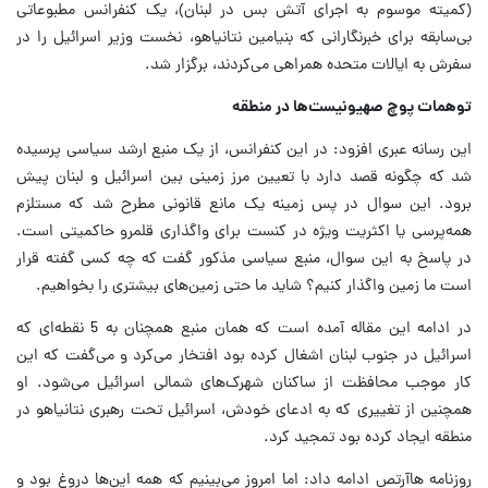
(کمیته موسوم به اجرای آتش بس در لبنان)، یک کنفرانس مطبوعاتی
بی‌سابقه برای خبرنگارانی که بنیامین نتانیاهو، نخست وزیر اسرائیل را در
سفرش به ایالات متحده همراهی می‌کردند، برگزار شد.
توهمات پوچ صهیونیست‌ها در منطقه
این رسانه عبری افزود: در این کنفرانس، از یک منبع ارشد سیاسی پرسیده
شد که چگونه قصد دارد با تعیین مرز زمینی بین اسرائیل و لبنان پیش
برود. این سوال در پس زمینه یک مانع قانونی مطرح شد که مستلزم
همه‌پرسی یا اکثریت ویژه در کنست برای واگذاری قلمرو حاکمیتی است.
در پاسخ به این سوال، منبع سیاسی مذکور گفت که چه کسی گفته قرار
است ما زمین واگذار کنیم؟ شاید ما حتی زمین‌های بیشتری را بخواهیم.
در ادامه این مقاله آمده است که همان منبع همچنان به 5 نقطه‌ای که
اسرائیل در جنوب لبنان اشغال کرده بود افتخار می‌کرد و می‌گفت که این
کار موجب محافظت از ساکنان شهرک‌های شمالی اسرائیل می‌شود. او
همچنین از تغییری که به ادعای خودش، اسرائیل تحت رهبری نتانیاهو در
منطقه ایجاد کرده بود تمجید کرد.
روزنامه هاآرتص ادامه داد: اما امروز می‌بینیم که همه این‌ها دروغ بود و