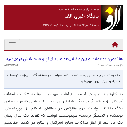
نیست بر لوح دلم جز الف قامت یار
پایگاه خبری الف
جمعه ۱۶ مرداد ۱۴۰۵ برابر با ۰۷ آگوست ۲۰۲۶
هاآرتص: توهمات و پروژه نتانیاهو علیه ایران و متحدانش فروپاشید
۲۱ خرداد ۱۴۰۵، ۱۲:۵۸
4050321069
یک رسانه عبری با اذعان به محاسبات غلط اسرائیل در منطقه گفت پروژه و توهمات
نتانیاهو درباره ایران فروپاشید.
به گزارش تسنیم، در ادامه اعترافات صهیونیست‌ها به شکست اهداف
آمریکا و رژیم اشغالگر در جنگ علیه ایران و محاسبات غلطی که در مورد این
جنگ داشتند، وزنامه عبری هاآرتص در مقاله‌ای به قلم لیزا روزوفسکی،
نویسنده و تحلیلگر برجسته صهیونیست نوشت که تقریباً یک سال پیش
یک ماه بعد از آغاز مذاکرات میان اسرائیل و لبنان در کمیته مکانیسم