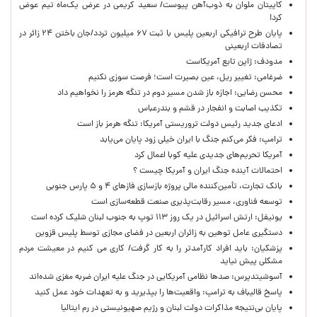
کاپیتان ملوان به ذوب‌آهن پیوست/ سعید کریمی در عرض یک‌ماه تیم عوض
کرد!
پایان طرح ترافیکی اربعین پلیس با ثبت ۶۷ میلیون تردد/جان باختن ۲۴ زائر در
تصادفات اربعینی
مدودف: ژاپن تابع آمریکاست
ضرغامی: تغییر ریل، عین بصیرت است؛ فرصت سوزی نکنیم
محسن رضایی: اجازه باز شدن مسیر دوم در تنگه هرمز را نخواهیم داد
تکذیب اصابت و انفجار در قشم و بندرعباس
ادعای جدید رئیس دولت تروریستی آمریکا: تنگه هرمز باز است
ترامپ: فکر می‌کنم جنگ با ایران خیلی زود پایان می‌یابد
آمریکا تحریم‌های جدیدی علیه کوبا اعمال کرد
احتمالات آینده جنگ ایران و آمریکا چیست ؟
بانک تجارت، تأمین‌کننده مالی پروژه بازسازی فازهای ۴ و ۵ پارس جنوبی
توسعه فناوری، مسیر رقابت‌پذیری صنعت قطعه‌سازی است
یونیفل: ارتش اسرائیل در یک روز ۱۱۳ توپ به جنوب لبنان شلیک کرده است
دستگیری عامل توهین به زائران اربعین در فضای مجازی توسط پلیس قزوین
پزشکیان: باید افراد کارآمدتر را به کار گرفت/ کاری می کنیم در معیشت مردم
مشکلی پیش نیاید
آسوشیتدپرس: صدها نظامی آمریکایی در جنگ علیه ایران ضربه مغزی شده‌اند
پاسخ قالیباف به ترامپ: واقعیت‌ها را بپذیرید و به تعهدات خود عمل کنید
پایان بی‌نتیجه مذاکرات دولت لبنان و رژیم صهیونیستی در رم ایتالیا