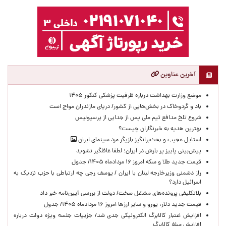
آخرین عناوین
موضع وزارت بهداشت درباره ظرفیت پزشکی کنکور ۱۴۰۵
باد و گردوخاک در بخش‌هایی از کشور/ دریای مازندران مواج است
شروع تلخ مدافع تیم ملی پس از جدایی از پرسپولیس
بهترین هدیه به خبرنگاران چیست؟
استایل عجیب و بحث‌برانگیز بازیگر مرد سینمای ایران
پیش‌بینی پاییز پر بارش در ایران؛ لطفا غافلگیر نشوید
قیمت جدید طلا و سکه امروز ۱۶ مردادماه ۱۴۰۵/ جدول
راز دشمنی وزیرخارجه لبنان با ایران / یوسف رجی چه ارتباطی با حزب نزدیک به
اسرائیل دارد؟
بلاتکلیفی پرونده‌های مشاغل سخت/ دولت از بررسی آیین‌نامه خبر داد
قیمت جدید دلار، یورو و سایر ارزها امروز ۱۶ مردادماه ۱۴۰۵/ جدول
افزایش اعتبار کالابرگ الکترونیکی جدی شد/ جزییات جلسه ویژه دولت درباره
افزایش مبلغ کالابرگ