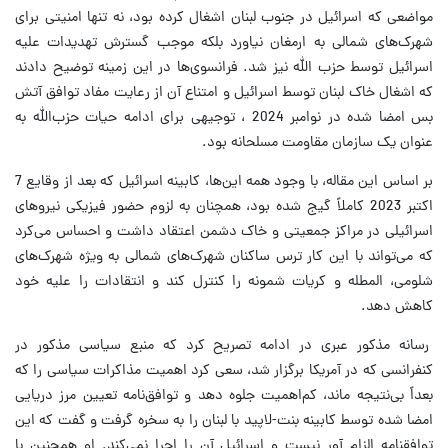
مواضعی که اسرائیل در جنوب لبنان اشغال کرده بود، نه تنها امنیتی برای
شهرک‌های شمالی به ارمغان نیاورد بلکه موجب گسترش تهدیدات علیه
اسرائیل توسط حزب الله نیز شد. فرانسوی‌ها در این زمینه توضیح دادند
که اشغال خاک لبنان توسط اسرائیل و امتناع آن از رعایت مفاد توافق آتش
بس امضا شده در نوامبر 2024 ، توجیهی برای ادامه حیات حزب‌الله به
عنوان یک سازمان مقاومت مسلحانه بود.
بر اساس این مقاله، با وجود همه این‌ها، کابینه اسرائیل که بعد از وقایع 7
اکتبر 2023 کاملاً گیج شده بود، همچنان به لزوم حضور فیزیکی نیروهای
اسرائیلی در مراکز جمعیتی و خاک دشمن اعتقاد داشت و احساس می‌کرد
که می‌تواند با این کار ترس ساکنان شهرک‌های شمالی به ویژه شهرک‌های
شلومی، المطله و کریات شمونه را کنترل کند و انتقادات را علیه خود
کاهش دهد.
رسانه مذکور عبری در ادامه تصریح کرد که منبع سیاسی مذکور در
کنفرانسی که در آمریکا برگزار شد، سعی کرد اهمیت مذاکرات سیاسی را که
بعداً بی‌نتیجه ماند، کم‌اهمیت جلوه دهد و توافق‌نامه تعیین مرز دریایی
امضا شده توسط کابینه بنت-لاپید با لبنان را به سخره گرفت و گفت که این
توافقنامه الزام آور نیست و اسرائیل آن را اجرا نمی‌کند. او همچنین با