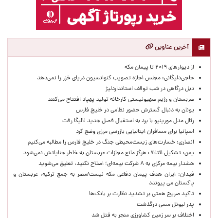
آخرین عناوین
از دیوارهای ۲۰۱۹ تا پیمان مکه
حاجی‌دلیگانی: مجلس اجازه تصویب کنوانسیون دریای خزر را نمی‌دهد
دبل درگاهی در شب توقف استانداردلیژ
صربستان و رژیم صهیونیستی کارخانه تولید پهپاد افتتاح می‌کنند
یونان به دنبال گسترش حضور نظامی در خلیج فارس
رئال مدل مورینیو با برد به استقبال فصل جدید لالیگا رفت
اسپانیا برای مسافران ایتالیایی بازرسی مرزی وضع کرد
انصاری: خسارت‌های زیست‌محیطی جنگ در خلیج فارس را مطالبه‌ می‌کنیم
یمن: تشکیل ائتلاف هرگز مانع مجازات عربستان به خاطر جنایاتش نمی‌شود
هشدار بیمه مرکزی به ۸ شرکت بیمه‌ای؛ اصلاح نکنید، تعلیق می‌شوید
فیدان: ایران هدف پیمان دفاعی مکه نیست/مصر به جمع ترکیه، عربستان و
پاکستان می پیوندد
تاکید صریح همتی بر تشدید نظارت بر بانک‌ها
پدر لیونل مسی درگذشت
اختلاف بر سر زمین کشاورزی منجر به قتل شد