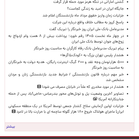
کشتی اماراتی در تنگه هرمز مورد حمله قرار گرفت
جایگاه ایران در امید به زندگی کجاست؟
جزئیات زمان واریز حقوق مرداد ماه بازنشستگان اعلام شد
پاسخ کروز به مطالب خلاف واقع درباره این شرکت
مدیرعامل بانک ملی ایران روز خبرنگار را تبریک گفت
در چهار ماه نخست ۱۴۰۵ رقم خورد؛ پرداخت بیش از ۸ همت وام ازدواج به
زوج‌های جوان توسط بانک ملی ایران
پیام تبریک مدیرعامل بانک رفاه کارگران به مناسبت روز خبرنگار
هشدار پلیس تهران بزرگ به «کودک‌بلاگرها»
۵۰۰ هزارتومان وجه نقد و ۲۰۰ گیگ اینترنت رایگان، هدیه دولت به خبرنگاران
به مناسبت روز خبرنگار
خبر مهم درباره قانون بازنشستگی / شرایط جدید بازنشستگی زنان و مردان
مشخص شد
هشدار در مورد مخدری که علناً در خیابان مصرف می شود!
تصاویر آخرین وضعیت پل و تونل‌های محور بندرعباس–حاجی‌آباد پس از حمله
جنایتکارانه آمریکا
جزئیات اولین آزمایش سلاح کشتار جمعی توسط آمریکا در یک منطقه مسکونی
ایران| ماجرای هولناک خروج ۱۸۰ هزار گلوله ساچمه ای با حرارت بالا در لامرد
بیشتر