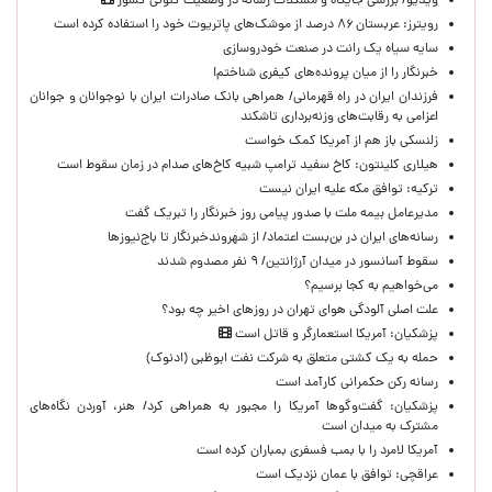
ویدیو/ بررسی جایگاه و مشکلات رسانه در وضعیت کنونی کشور
رویترز: عربستان ۸۶ درصد از موشک‌های پاتریوت خود را استفاده کرده است
سایه سیاه یک رانت در صنعت خودروسازی
خبرنگار را از میان پرونده‌های کیفری شناختم!
​فرزندان ایران در راه قهرمانی/ همراهی بانک صادرات ایران با نوجوانان و جوانان
اعزامی به رقابت‌های وزنه‌برداری تاشکند
زلنسکی باز هم از آمریکا کمک خواست
هیلاری کلینتون: کاخ سفید ترامپ شبیه کاخ‌های صدام در زمان سقوط است
ترکیه: توافق مکه علیه ایران نیست
مدیرعامل بیمه ملت با صدور پیامی روز خبرنگار را تبریک گفت
رسانه‌های ایران در بن‌بست اعتماد/ از شهروندخبرنگار تا باج‌نیوزها
سقوط آسانسور در میدان آرژانتین/ ۹ نفر مصدوم شدند
می‌خواهیم به کجا برسیم؟
علت اصلی آلودگی هوای تهران در روزهای اخیر چه بود؟
پزشکیان: آمریکا استعمارگر و قاتل است
حمله به یک کشتی متعلق به شرکت نفت ابوظبی (ادنوک)
رسانه رکن حکمرانی کارآمد است
پزشکیان: گفت‌وگوها آمریکا را مجبور به همراهی کرد/ هنر، آوردن نگاه‌های
مشترک به میدان است
آمریکا لامرد را با بمب فسفری بمباران کرده است
عراقچی: توافق با عمان نزدیک است