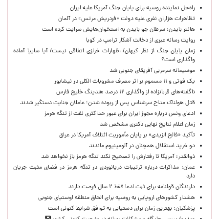
راه‌حل نماینده روسیه برای پایان جنگ آمریکا علیه ایران
تظاهرات هزاران نفری علیه دولت «فردریش مرتس» در آلمان
هانتر بایدن: سرطان جو بایدن به استخوان‌هایش سرایت کرده است
روایت رسانه عبری از دخالت آشکار ترامپ در کوبا
زمان پایان جنگ از نظر کیهان/ اظهارات خرازی اتفاقی نیست/ آیا سایپا آماده
واگذاری است؟
موسیمانه سرمربی آفریقای جنوبی شد
یک فوتی و ۱۱ مسموم بر اثر مصرف مشروبات الکلی در نیشابور
ناگفته‌های قربانزاده از واگذاری ۱۲ درصد هلدینگ خلیج فارس
قتل هولناک مداح سرشناس پس از ربوده شدن؛ عاملان جنایت دستگیر شدند
ادعای ونس درباره مجوز ایران برای عبور حداکثری نفت از تنگه هرمز
زمان اعلام نتایج نهایی دکتری مشخص شد
تأکید «فالح الزیدی» بر پایان مأموریت ائتلاف آمریکا در عراق
دو خرید استقلال همچنان در آلومینیوم ماندند
ذوالقدر: آمریکا تا رفتارش را تصحیح نکند تنگه هرمز باز نخواهد شد
عمان: مذاکرات درباره ترتیبات دریانوردی در تنگه هرمز در فضای مثبت جریان
دارد
دارندگان قولنامه برای ثبت ادعا فقط ۲ سال فرصت دارند
هشدار کشورهای اروپایی به روسیه برای الحاق منطقه اوستیای جنوبی
پزشکیان‌: بهترین زمان برای دستیابی به توافق شرایط کنونی است