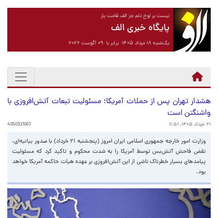
نیست بر لوح دلم جز الف قامت یار
پایگاه خبری الف
یک‌شنبه ۱۸ مرداد ۱۴۰۵ برابر با ۰۹ آگوست ۲۰۲۶
هشدار تهران پس از حملات آمریکا؛ مسئولیت تبعات آتش‌افروزی با
واشنگتن است
۲۱ خرداد ۱۴۰۵، ۱۱:۵۱
4050321067
وزارت امور خارجه جمهوری اسلامی ایران امروز (پنجشنبه ۲۱ خرداد) با صدور بیانیه‌ای،
نقض فاحش آتش‌بس توسط آمریکا را به شدت محکوم و تاکید کرد که مسئولیت
پیامدهای بسیار خطرناک ناشی از این آتش‌افروزی بر عهده هیات حاکمه آمریکا خواهد
بود.