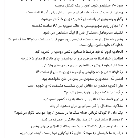
سود ۷۰ میلیاردی ذوب‌آهن از یک انتقال عجیب
رویترز: ترامپ در جنگ علیه ایران بر سر ۲ راهی بدی گیر افتاده است
رگبار و رعدوبرق در راه شمال کشور؛ تهران خنک‌تر می‌شود
۱۷ تجاوز رژیم صهیونیستی به خاک سوریه در ۴۸ ساعت گذشته
تکلیف مدیرعامل استقلال قبل از لیگ مشخص می شود
ونس هم مثل ترامپ است/ فردوسی پور مهم تر از معیشت مردم؟!/ هدف آمریکا
خطرناک جلوه دادن ایران است
اتحادیه اروپا ۵ فرد مرتبط با صنایع دفاعی روسیه را تحریم کرد
افزایش خطر ابتلا به سرطان مری با نوشیدن چای بالاتر از دمای ۶۵ درجه
هشدار درباره فروش حواله‌های صوری خودروهای وارداتی
یکطرفه شدن جاده چالوس و آزادراه تهران–شمال از ساعت ۱۴
انصارالله: متجاوزان سعودی در یمن در امان نخواهند بود
علی اکبری: دشمن در مقابل ایران شکست مفتضحانه‌ای خورده است
چگونه به «کیف پول ایران» وصل شویم؟
پوتین قصد محک ناتو را با حمله به یک کشور عضو دارد
مذاکره استقلال با گلر اسپانیایی برای تمدید قرارداد
یک ماه، ۴ کودک قربانی حمله سگ‌ها در سنندج / چرا حوادث تکرار می‌شود؟
۲ درصد از مشترکان ۱۰ درصد برق خانگی را مصرف می‌کنند!
نسخه ترامپ برای ۲۰۲۸؛ حمایت محرمانه از نامزدی جی‌دی ونس
ترامپ: ما خودمان به موشک‌هایی که اوکراین درخواست کرده، نیاز داریم