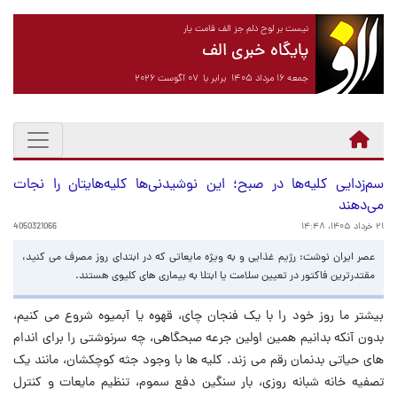
نیست بر لوح دلم جز الف قامت یار
پایگاه خبری الف
جمعه ۱۶ مرداد ۱۴۰۵ برابر با ۰۷ آگوست ۲۰۲۶
سم‌زدایی کلیه‌ها در صبح؛ این نوشیدنی‌ها کلیه‌هایتان را نجات
می‌دهند
۲۱ خرداد ۱۴۰۵، ۱۴:۴۸
4050321066
عصر ایران نوشت: رژیم غذایی و به ویژه مایعاتی که در ابتدای روز مصرف می کنید،
مقتدرترین فاکتور در تعیین سلامت یا ابتلا به بیماری های کلیوی هستند.
بیشتر ما روز خود را با یک فنجان چای، قهوه یا آبمیوه شروع می کنیم،
بدون آنکه بدانیم همین اولین جرعه صبحگاهی، چه سرنوشتی را برای اندام
های حیاتی بدنمان رقم می زند. کلیه ها با وجود جثه کوچکشان، مانند یک
تصفیه خانه شبانه روزی، بار سنگین دفع سموم، تنظیم مایعات و کنترل