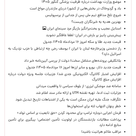
موضع وزارت بهداشت درباره ظرفیت پزشکی کنکور ۱۴۰۵
باد و گردوخاک در بخش‌هایی از کشور/ دریای مازندران مواج است
شروع تلخ مدافع تیم ملی پس از جدایی از پرسپولیس
بهترین هدیه به خبرنگاران چیست؟
استایل عجیب و بحث‌برانگیز بازیگر مرد سینمای ایران
پیش‌بینی پاییز پر بارش در ایران؛ لطفا غافلگیر نشوید
قیمت جدید طلا و سکه امروز ۱۶ مردادماه ۱۴۰۵/ جدول
راز دشمنی وزیرخارجه لبنان با ایران / یوسف رجی چه ارتباطی با حزب نزدیک به
اسرائیل دارد؟
بلاتکلیفی پرونده‌های مشاغل سخت/ دولت از بررسی آیین‌نامه خبر داد
قیمت جدید دلار، یورو و سایر ارزها امروز ۱۶ مردادماه ۱۴۰۵/ جدول
افزایش اعتبار کالابرگ الکترونیکی جدی شد/ جزییات جلسه ویژه دولت درباره
افزایش مبلغ کالابرگ
سامانه ضد موشکی لیزری؛ از بلوف سیاسی تا واقعیت میدانی
جزئیات ثبت ادعا، تهیه نقشه UTM و ارائه مادر سند اعلام شد
تلگراف: جنگ علیه ایران ممکن است به یکی از اشتباهات تاریخ تبدیل شود
خطر پنهان التهاب لثه برای استخوان‌ها
فرمان اجرایی دوباره ترامپ برای محدود کردن «حق تابعیت بر اساس تولد»
پرداخت مطالبات بازنشستگان در اولویت تأمین اجتماعی؛ پیگیری برای تأمین
منابع ادامه دارد
مراقب علائم هپاتیت باشید!