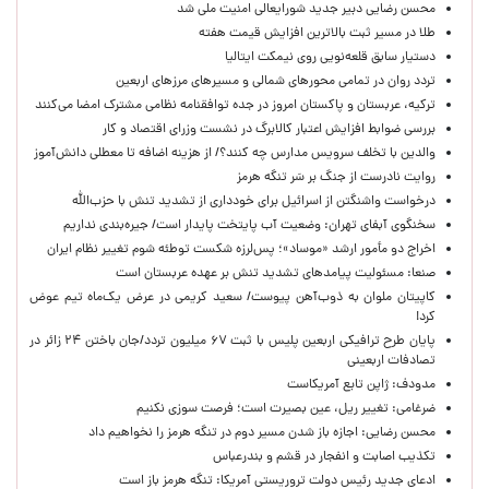
محسن رضایی دبیر جدید شورایعالی امنیت ملی شد
طلا در مسیر ثبت بالاترین افزایش قیمت هفته
دستیار سابق قلعه‌نویی روی نیمکت ایتالیا
تردد روان در تمامی محورهای شمالی و مسیرهای مرزهای اربعین
ترکیه، عربستان و پاکستان امروز در جده توافقنامه نظامی مشترک امضا می‌کنند
بررسی ضوابط افزایش اعتبار کالابرگ در نشست وزرای اقتصاد و کار
والدین با تخلف سرویس مدارس چه کنند؟/ از هزینه اضافه تا معطلی دانش‌آموز
روایت نادرست از جنگ بر سَر تنگه هرمز
درخواست واشنگتن از اسرائیل برای خودداری از تشدید تنش با حزب‌الله
سخنگوی آبفای تهران: وضعیت آب پایتخت پایدار است/ جیره‌بندی نداریم
اخراج دو مأمور ارشد «موساد»؛ پس‌لرزه شکست توطئه شوم تغییر نظام ایران
صنعا: مسئولیت پیامدهای تشدید تنش بر عهده عربستان است
کاپیتان ملوان به ذوب‌آهن پیوست/ سعید کریمی در عرض یک‌ماه تیم عوض
کرد!
پایان طرح ترافیکی اربعین پلیس با ثبت ۶۷ میلیون تردد/جان باختن ۲۴ زائر در
تصادفات اربعینی
مدودف: ژاپن تابع آمریکاست
ضرغامی: تغییر ریل، عین بصیرت است؛ فرصت سوزی نکنیم
محسن رضایی: اجازه باز شدن مسیر دوم در تنگه هرمز را نخواهیم داد
تکذیب اصابت و انفجار در قشم و بندرعباس
ادعای جدید رئیس دولت تروریستی آمریکا: تنگه هرمز باز است