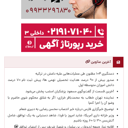
آخرین عناوین
دستگیری ۱۰۴ مظنون طی عملیات‌هایی علیه داعش در ترکیه
صدور بیش از ۹۰ درصد هدایت تحصیلی نهمی ها/ پیش ثبت نام ۷۰ درصد
دانش اموزان متوسطه اول
آخرین قسمت از گفت‌وگوی مسعود پزشکیان امشب پخش می‌شود
نماینده تهران خطاب به محمدباقر خرازی: اگر به شلاق محکوم شوی حاضرم با
وضو آن را اجرا کنم!
توضیح خبرگزاری فارس درباره خبر انتصاب محسن رضایی به دبیری شعام
وزیر خزانه داری آمریکا: شاید امروز یا فردا، شاهد دستیابی به یک توافق، شامل
آتش‌بس ۳۰ تا ۶۰ روزه باشیم
اقامه نماز جمعه اردوغان، بن ‌سلمان و شهباز شریف پس از امضای توافق