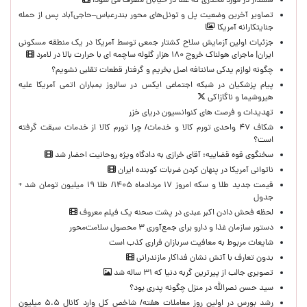
هشدار در مورد مخدری که علناً در خیابان مصرف می شود!
تصاویر آخرین وضعیت پل و تونل‌های محور بندرعباس–حاجی‌آباد پس از حمله
جنایتکارانه آمریکا
جزئیات اولین آزمایش سلاح کشتار جمعی توسط آمریکا در یک منطقه مسکونی
ایران| ماجرای هولناک خروج ۱۸۰ هزار گلوله ساچمه ای با حرارت بالا در لامرد
چگونه لوازم یدکی سانتافه اصل بخریم و گرفتار قطعات تقلبی نشویم؟
پیام پزشکیان در شبکه اجتماعی ایکس در سالروز بمباران اتمی آمریکا علیه
هیروشیما و ناگازاکی
تهدیدات و فرصت های کنوانسیون دریای خزر
شکاف ۴۷ واحدی تورم کالا و خدمات/ چرا تورم کالا از خدمات سبقت گرفته
است؟
سخنگوی قوه قضاییه: آقای خرازی به دادگاه ویژه روحانیت احضار شد
ناتوانی آمریکا در پنهان کردن ضربات کوبنده ایران
قیمت جدید طلا و سکه امروز ۱۷ مردادماه ۱۴۰۵/ طلا ۱۹ میلیون تومان شد +
جدول
لحظه‌ فحش دادن اکبر عبدی در پشت صحنه یک فیلم معروف
دستور سازمان غذا و دارو برای جمع‌آوری ۳ محصول سلامت‌محور
شایعات مربوط به معافیت سربازان فراری کذب است
بدون تعارف با آتش نشان فداکار مازندرانی
تصویری جالب از پیرترین گربه دنیا که ۳۱ ساله شد
سید حسن نصرالله در منزل چگونه پدری بود؟
رشد بورس در اولین روز معاملات هفته/ شاخص کل وارد کانال ۵.۵ میلیون