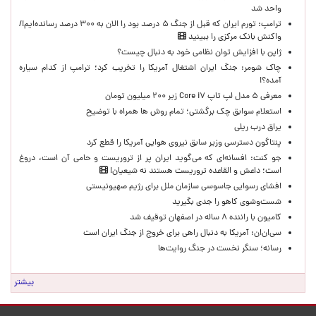
واحد شد
ترامپ: تورم ایران که قبل از جنگ ۵ درصد بود را الان به ۳۰۰ درصد رسانده‌ایم!/
واکنش بانک مرکزی را ببینید
ژاپن با افزایش توان نظامی خود به دنبال چیست؟
چاک شومر: جنگ ایران اشتغال آمریکا را تخریب کرد؛ ترامپ از کدام سیاره
آمده؟!
معرفی ۵ مدل لپ تاپ Core i۷ زیر ۲۰۰ میلیون تومان
استعلام سوابق چک برگشتی؛ تمام روش ها همراه با توضیح
یراق درب ریلی
پنتاگون دسترسی وزیر سابق نیروی هوایی آمریکا را قطع کرد
جو کنت: افسانه‌ای که می‌گوید ایران پر از تروریست و حامی آن است، دروغ
است؛ داعش و القاعده تروریست هستند نه شیعیان!
افشای رسوایی جاسوسی سازمان ملل برای رژیم صهیونیستی
شست‌وشوی کاهو را جدی بگیرید
کامیون با راننده ۸ ساله در اصفهان توقیف شد
سی‌ان‌ان: آمریکا به دنبال راهی برای خروج از جنگ ایران است
رسانه؛ سنگر نخست در جنگ روایت‌ها
بیشتر