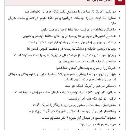
ذوالقدر: آمریکا تا رفتارش را تصحیح نکند تنگه هرمز باز نخواهد شد
عمان: مذاکرات درباره ترتیبات دریانوردی در تنگه هرمز در فضای مثبت جریان
دارد
دارندگان قولنامه برای ثبت ادعا فقط ۲ سال فرصت دارند
هشدار کشورهای اروپایی به روسیه برای الحاق منطقه اوستیای جنوبی
پزشکیان‌: بهترین زمان برای دستیابی به توافق شرایط کنونی است
ویدیو/ بررسی جایگاه و مشکلات رسانه در وضعیت کنونی کشور
رویترز: عربستان ۸۶ درصد از موشک‌های پاتریوت خود را استفاده کرده است
سایه سیاه یک رانت در صنعت خودروسازی
خبرنگار را از میان پرونده‌های کیفری شناختم!
​فرزندان ایران در راه قهرمانی/ همراهی بانک صادرات ایران با نوجوانان و جوانان
اعزامی به رقابت‌های وزنه‌برداری تاشکند
زلنسکی باز هم از آمریکا کمک خواست
هیلاری کلینتون: کاخ سفید ترامپ شبیه کاخ‌های صدام در زمان سقوط است
ترکیه: توافق مکه علیه ایران نیست
مدیرعامل بیمه ملت با صدور پیامی روز خبرنگار را تبریک گفت
رسانه‌های ایران در بن‌بست اعتماد/ از شهروندخبرنگار تا باج‌نیوزها
سقوط آسانسور در میدان آرژانتین/ ۹ نفر مصدوم شدند
می‌خواهیم به کجا برسیم؟