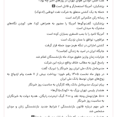
علت اصلی آلودگی هوای تهران در روزهای اخیر چه بود؟
پزشکیان: آمریکا استعمارگر و قاتل است
حمله به یک کشتی متعلق به شرکت نفت ابوظبی (ادنوک)
رسانه رکن حکمرانی کارآمد است
پزشکیان: گفت‌وگوها آمریکا را مجبور به همراهی کرد/ هنر، آوردن نگاه‌های
مشترک به میدان است
آمریکا لامرد را با بمب فسفری بمباران کرده است
عراقچی: توافق با عمان نزدیک است
کشتی اماراتی در تنگه هرمز مورد حمله قرار گرفت
جایگاه ایران در امید به زندگی کجاست؟
جزئیات زمان واریز حقوق مرداد ماه بازنشستگان اعلام شد
پاسخ کروز به مطالب خلاف واقع درباره این شرکت
مدیرعامل بانک ملی ایران روز خبرنگار را تبریک گفت
در چهار ماه نخست ۱۴۰۵ رقم خورد؛ پرداخت بیش از ۸ همت وام ازدواج به
زوج‌های جوان توسط بانک ملی ایران
پیام تبریک مدیرعامل بانک رفاه کارگران به مناسبت روز خبرنگار
هشدار پلیس تهران بزرگ به «کودک‌بلاگرها»
۵۰۰ هزارتومان وجه نقد و ۲۰۰ گیگ اینترنت رایگان، هدیه دولت به خبرنگاران
به مناسبت روز خبرنگار
خبر مهم درباره قانون بازنشستگی / شرایط جدید بازنشستگی زنان و مردان
مشخص شد