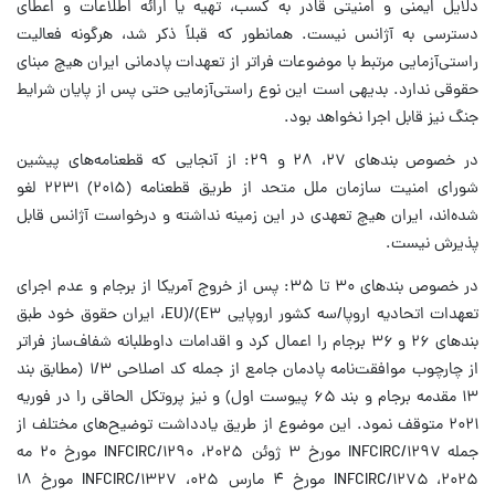
دلایل ایمنی و امنیتی قادر به کسب، تهیه یا ارائه اطلاعات و اعطای
دسترسی به آژانس نیست. همانطور که قبلاً ذکر شد، هرگونه فعالیت
راستی‌آزمایی مرتبط با موضوعات فراتر از تعهدات پادمانی ایران هیچ مبنای
حقوقی ندارد. بدیهی است این نوع راستی‌آزمایی حتی پس از پایان شرایط
جنگ نیز قابل اجرا نخواهد بود.
در خصوص بندهای ۲۷، ۲۸ و ۲۹: از آنجایی که قطعنامه‌های پیشین
شورای امنیت سازمان ملل متحد از طریق قطعنامه (۲۰۱۵) ۲۲۳۱ لغو
شده‌اند، ایران هیچ تعهدی در این زمینه نداشته و درخواست آژانس قابل
پذیرش نیست.
در خصوص بندهای ۳۰ تا ۳۵: پس از خروج آمریکا از برجام و عدم اجرای
تعهدات اتحادیه اروپا/سه کشور اروپایی E۳)/(EU، ایران حقوق خود طبق
بندهای ۲۶ و ۳۶ برجام را اعمال کرد و اقدامات داوطلبانه شفاف‌ساز فراتر
از چارچوب موافقت‌نامه پادمان جامع از جمله کد اصلاحی ۱/۳ (مطابق بند
۱۳ مقدمه برجام و بند ۶۵ پیوست اول) و نیز پروتکل الحاقی را در فوریه
۲۰۲۱ متوقف نمود. این موضوع از طریق یادداشت‌ توضیح‌های مختلف از
جمله INFCIRC/۱۲۹۷ مورخ ۳ ژوئن ۲۰۲۵، INFCIRC/۱۲۹۰ مورخ ۲۰ مه
۲۰۲۵، INFCIRC/۱۲۷۵ مورخ ۴ مارس ۰۲۵، INFCIRC/۱۳۲۷ مورخ ۱۸