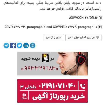
داده است. در صورت پایان یافتن شرایط جنگی، زمینه برای فعالیت‌های
راستی‌آزمایی پادمانی آژانس فراهم خواهد شد.
[۱] GOV/COM.۲۲/OR.۱۶.
[۲] GOV/۲۰۲۶/۳۳, paragraph ۲ and GOV/INF/۲۰۲۶/۹, paragraph ۱۰.
آژانس بین المللی انرژِی اتمی
ایران و آژانس