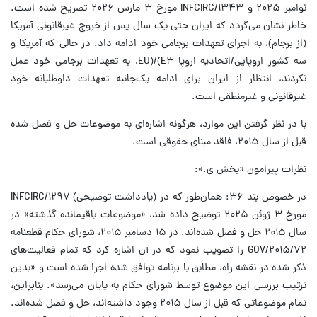
نوامبر ۲۰۲۵ و INFCIRC/۱۳۴۳ مورخ ۳ مارس ۲۰۲۶ تصریح شده است.
خاطر نشان می‌گردد که ایران حتی یک سال پس از خروج غیرقانونی آمریکا
(از برجام)، به اجرای تعهدات برجامی خود ادامه داد. در حالی که آمریکا و
سه کشور اروپایی/اتحادیه اروپا E۳)/(EU، به تعهدات برجامی خود عمل
نکردند، انتظار از ایران برای ادامه یک‌جانبه تعهدات داوطلبانه خود
غیرقانونی و غیرمنطقی است.
با در نظر گرفتن این موارد، هرگونه اشاره‌ای به موضوعات حل‌ و فصل شده
قبل از سال ۲۰۱۵، فاقد مبنای حقوقی است.
نظرات پیرامون «بخش ی.»:
در خصوص بند ۳۶: همان‌طور که در (یادداشت توضیحی) INFCIRC/۱۲۹۷
مورخ ۳ ژوئن ۲۰۲۵ توضیح داده شد، «موضوعات باقیمانده گذشته» در
سال ۲۰۱۵ حل و فصل شده‌اند. در ۱۵ دسامبر ۲۰۱۵، شورای حکام قطعنامه
GOV/۲۰۱۵/۷۲ را تصویب نمود که در آن اشاره کرد که تمام فعالیت‌های
ذکر شده در نقشه راه، مطابق با برنامه توافق شده اجرا شده است و «بدین
ترتیب بررسی این موضوع توسط شورای حکام به پایان می‌رسد». بنابراین،
تمام موضوعاتی که قبل از سال ۲۰۱۵ وجود داشته‌اند، حل و فصل شده‌اند.