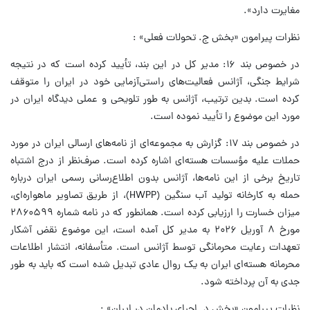
مغایرت دارد».
نظرات پیرامون «بخش ج. تحولات فعلی» :
در خصوص بند ۱۶: مدیر کل در این بند، تأیید کرده است که در نتیجه
شرایط جنگی، آژانس فعالیت‌های راستی‌آزمایی خود در ایران را متوقف
کرده است. بدین ترتیب، آژانس به طور تلویحی و عملی دیدگاه ایران در
مورد این موضوع را تأیید نموده است.
در خصوص بند ۱۷: گزارش به مجموعه‌ای از نامه‌های ارسالی ایران در مورد
حملات علیه مؤسسات هسته‌ای اشاره کرده است. صرف‌نظر از درج اشتباه
تاریخ برخی از این نامه‌ها، آژانس بدون اطلاع‌رسانی رسمی ایران درباره
حمله به کارخانه تولید آب سنگین (HWPP)، از طریق تصاویر ماهواره‌ای،
میزان خسارت را ارزیابی کرده است. همانطور که در نامه شماره ۲۸۶۰۵۹۹
مورخ ۸ آوریل ۲۰۲۶ به مدیر کل آمده است، این موضوع نقض آشکار
تعهدات رعایت محرمانگی توسط آژانس است. متأسفانه، انتشار اطلاعات
محرمانه هسته‌ای ایران به یک روال عادی تبدیل شده است که باید به طور
جدی به آن پرداخته شود.
نظرات پیرامون «بخش د. اجرای پادمان در ایران» :