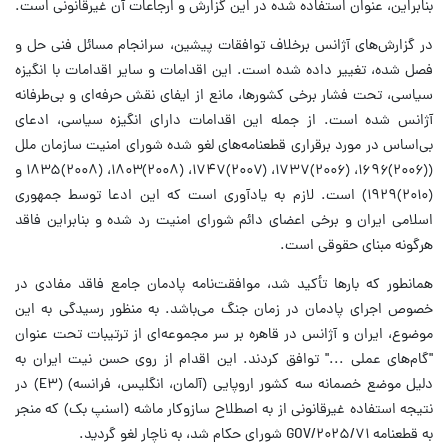
بنابراین، عنوان استفاده‌ شده در این گزارش و ارجاعات آن غیرقانونی است.
در گزارش‌های آژانس برخلاف توافقات پیشین، سرانجام مسائل فنی حل و
فصل ‌شده، تغییر داده شده است. این اقدامات و سایر اقدامات با انگیزه
سیاسی، تحت فشار برخی کشورها، مانع از ایفای نقش حرفه‌ای و بی‌طرفانه
آژانس شده است. از جمله این اقدامات دارای انگیزه سیاسی، ادعای
بی‌اساس در مورد برقراری قطعنامه‌های لغو شده شورای امنیت سازمان ملل
((۲۰۰۶)۱۶۹۶، (۲۰۰۶)۱۷۳۷، (۲۰۰۷)۱۷۴۷، (۲۰۰۸)۱۸۰۳، (۲۰۰۸)۱۸۳۵ و
(۲۰۱۰)۱۹۲۹) است. لازم به یادآوری است که این ادعا توسط جمهوری
اسلامی ایران و برخی اعضای دائم شورای امنیت رد شده و بنابراین فاقد
هرگونه مبنای حقوقی است.
همانطور که بارها تأکید شد، موافقت‌نامه پادمان جامع فاقد مفادی در
خصوص اجرای پادمان‌ در زمان جنگ می‌باشد. به منظور رسیدگی به این
موضوع، ایران و آژانس در قاهره بر سر مجموعه‌ای از ترتیبات تحت عنوان
"گام‌های عملی ..." توافق کردند. این اقدام از روی حسن نیت ایران به
دلیل موضع خصمانه سه کشور اروپایی (آلمان، انگلیس، فرانسه) (E۳) در
نتیجه استفاده غیرقانونی از به اصطلاح سازوکار ماشه (اسنپ بک) که منجر
به قطعنامه GOV/۲۰۲۵/۷۱ شورای حکام شد، به ناچار لغو ‌گردید.