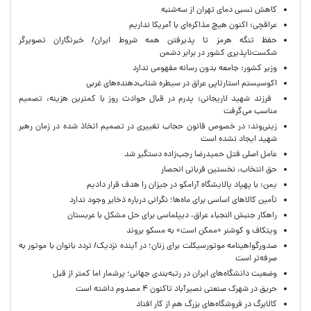
کاهش نسبی دمای تهران از سه‌شنبه
عراقچی: اکنون هیچ مذاکره‌ای با آمریکا نداریم
حفظ تنگه هرمز تا پذیرفتن همه شروط ایران/ خبرنگاران تصویرگر
شکست‌ناپذیری کشور در برابر دشمن
وزیر کشور: جامعه بدون رسانه مفهومی ندارد
اکوسیستم استارتاپی عراق در سیطره شتاب‌دهنده‌‌های غربی
فرزند شهید لاریجانی: پدرم در قبال حوادث روز با کمترین هزینه، تصمیم
مناسب می‌گرفت
زینی‌وند: در خصوص قانون حجاب تغییری در تصمیم اتخاذ شده در زمان رهبر
شهید ایجاد نشده است
عامل اصلی قتل حمیدرضا رجب‌زاده دستگیر شد
حق انتخاب، نخستین قربانی انحصار
یمن: با پهپاد پالایشگاه آرامکو در جیزان را هدف قرار دادیم
تأمین کالاهای اساسی برای ماه‌ها؛ نگرانی درباره ذخایر وجود ندارد
راهکار جنبش النجباء عراق، دیپلماسی برای حل مشکل با عربستان
ویتکاف و کوشنر «ممکن است» به مسکو بروند
صدورگواهینامه موتورسیکلت برای زنان؛ در آینده نزدیک/ تردد بانوان با موتور به‌
صرفه‌تر است
وضعیت دانشگاه‌های ایران در رتبه‌بندی جهانی؛ پرشمار اما کمتر از قبل
حریق در شهرک صنعتی نصیرآباد تاکنون ۴ مصدوم داشته است
کالابرگ در فروشگاه‌های بزرگ هم از کار افتاد