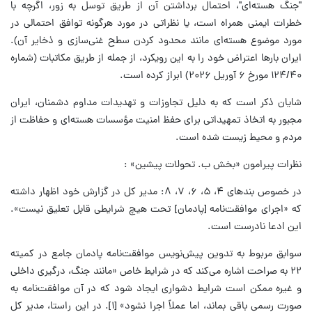
"جنگ هسته‌ای"، احتمال برداشتن آن از طریق توسل به زور، اگرچه با
خطرات ایمنی همراه است، یا نظراتی در مورد هرگونه توافق احتمالی در
مورد موضوع هسته‌ای مانند محدود کردن سطح غنی‌سازی و ذخایر آن).
ایران بارها اعتراض خود را به این رویکرد، از جمله از طریق مکاتبات (شماره
۱۲۴/۴۰ مورخ ۶ آوریل ۲۰۲۶) ابراز کرده است.
شایان ذکر است که به دلیل تجاوزات و تهدیدات مداوم دشمنان، ایران
مجبور به اتخاذ تمهیداتی برای حفظ امنیت مؤسسات هسته‌ای و حفاظت از
مردم و محیط زیست شده است.
نظرات پیرامون «بخش ب. تحولات پیشین» :
در خصوص بندهای ۴، ۵، ۶، ۷، ۸: مدیر کل در گزارش خود اظهار داشته
که «اجرای موافقت‌نامه [پادمان] تحت هیچ شرایطی قابل تعلیق نیست».
این ادعا نادرست است.
سوابق مربوط به تدوین پیش‌نویس موافقت‌نامه پادمان جامع در کمیته
۲۲ به صراحت اشاره می‌کند که در شرایط خاص «مانند جنگ، درگیری داخلی
و غیره ممکن است شرایط دشواری ایجاد شود که در آن موافقت‌نامه به
صورت رسمی باقی بماند، اما عملاً اجرا نشود» [۱]. در این راستا، مدیر کل