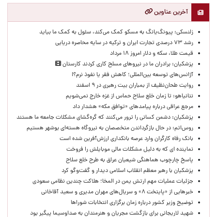
آخرین عناوین
زلنسکی: پیونگ‌یانگ به مسکو کمک می‌کند، سئول به کمک ما بیاید
رشد ۷۳ درصدی تجارت ایران و ترکیه در سایه محاصره دریایی
قیمت طلا، سکه و دلار امروز ۱۸ مرداد
پزشکیان: برادران ما در نیروهای مسلح کاری کردند کارستان
آژانس‌های توسعه بین‌المللی؛ کاهش فقر یا نفوذ نرم؟!
روایت طحان‌نظیف از بمباران بیت رهبری در ۹ اسفند
نتانیاهو: تا زمان خلع سلاح حماس از غزه خارج نمی‌شویم
مرجع عراقی درباره پیامدهای «توافق مکه» هشدار داد
پزشکیان: دشمن کسانی را ترور می‌کنند که گره‌گشای مشکلات جامعه ما هستند
روس‌اتم: در حال بازگرداندن متخصصان به نیروگاه هسته‌ای بوشهر هستیم
بانک رفاه کارگران وارد عرصه بانکداری ارزش‌آفرین شده است
نماینده ای که به دلیل مشکلات مالی موبایلش را فروخت
پاسخ چارچوب هماهنگی شیعیان عراق به طرح خلع سلاح
پزشکیان با رهبر معظم انقلاب اسلامی دیدار و گفت‌وگو کرد
جزئیات عملیات مهم ارتش یمن در المخا؛ هلاکت چندین نظامی سعودی
خبرهایی از «پایتخت ۸» و سریال‌های مهران مدیری و سعید آقاخانی
توضیح وزیر کشور درباره زمان برگزاری انتخابات شوراها
شهید لاریجانی برای بازگشت مجریان و هنرمندان به صداوسیما پیگیر بود