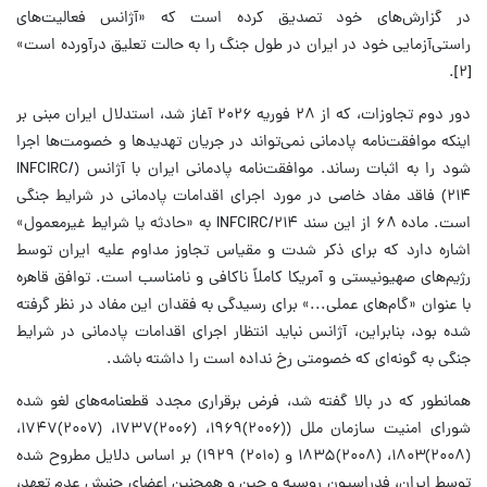
در گزارش‌های خود تصدیق کرده است که «آژانس فعالیت‌های
راستی‌آزمایی خود در ایران در طول جنگ را به حالت تعلیق درآورده است»
[۲].
دور دوم تجاوزات، که از ۲۸ فوریه ۲۰۲۶ آغاز شد، استدلال ایران مبنی بر
اینکه موافقت‌نامه پادمانی نمی‌تواند در جریان تهدیدها و خصومت‌ها اجرا
شود را به اثبات رساند. موافقت‌نامه پادمانی ایران با آژانس (INFCIRC/
۲۱۴) فاقد مفاد خاصی در مورد اجرای اقدامات پادمانی در شرایط جنگی
است. ماده ۶۸ از این سند INFCIRC/۲۱۴ به «حادثه یا شرایط غیرمعمول»
اشاره دارد که برای ذکر شدت و مقیاس تجاوز مداوم علیه ایران توسط
رژیم‌های صهیونیستی و آمریکا کاملاً ناکافی و نامناسب است. توافق قاهره
با عنوان «گام‌های عملی...» برای رسیدگی به فقدان این مفاد در نظر گرفته
شده بود، بنابراین، آژانس نباید انتظار اجرای اقدامات پادمانی در شرایط
جنگی به گونه‌ای که خصومتی رخ نداده است را داشته باشد.
همانطور که در بالا گفته شد، فرض برقراری مجدد قطعنامه‌های لغو شده
شورای امنیت سازمان ملل ((۲۰۰۶)۱۹۶۹، (۲۰۰۶)۱۷۳۷، (۲۰۰۷)۱۷۴۷،
(۲۰۰۸)۱۸۰۳، (۲۰۰۸)۱۸۳۵ و (۲۰۱۰) ۱۹۲۹) بر اساس دلایل مطروح شده
توسط ایران، فدراسیون روسیه و چین و همچنین اعضای جنبش عدم تعهد،