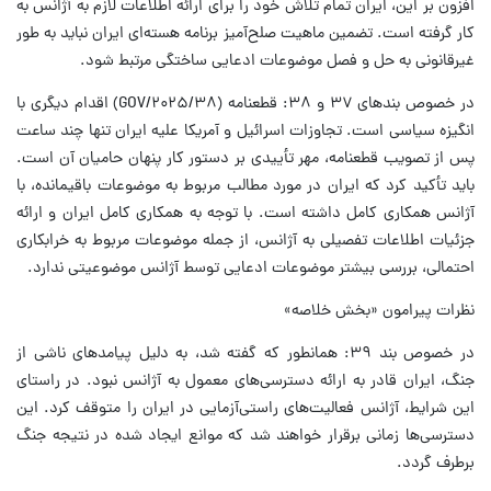
افزون بر این، ایران تمام تلاش خود را برای ارائه اطلاعات لازم به آژانس به
کار گرفته است. تضمین ماهیت صلح‌آمیز برنامه هسته‌ای ایران نباید به طور
غیرقانونی به حل و فصل موضوعات ادعایی ساختگی مرتبط شود.
در خصوص بندهای ۳۷ و ۳۸: قطعنامه (GOV/۲۰۲۵/۳۸) اقدام دیگری با
انگیزه سیاسی است. تجاوزات اسرائیل و آمریکا علیه ایران تنها چند ساعت
پس از تصویب قطعنامه، مهر تأییدی بر دستور کار پنهان حامیان آن است.
باید تأکید کرد که ایران در مورد مطالب مربوط به موضوعات باقیمانده، با
آژانس همکاری کامل داشته است. با توجه به همکاری کامل ایران و ارائه
جزئیات اطلاعات تفصیلی به آژانس، از جمله موضوعات مربوط به خرابکاری
احتمالی، بررسی بیشتر موضوعات ادعایی توسط آژانس موضوعیتی ندارد.
نظرات پیرامون «بخش خلاصه»
در خصوص بند ۳۹: همانطور که گفته شد، به دلیل پیامدهای ناشی از
جنگ، ایران قادر به ارائه دسترسی‌های معمول به آژانس نبود. در راستای
این شرایط، آژانس فعالیت‌های راستی‌آزمایی در ایران را متوقف کرد. این
دسترسی‌ها زمانی برقرار خواهند شد که موانع ایجاد شده در نتیجه جنگ
برطرف گردد.