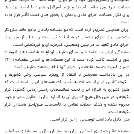
فعالیت‌های راستی‌آزمایی خود را در ایران انجام دهد، اما شرایط ناشی از
حملات غیرقانونی نظامی آمریکا و رژیم اسرائیل، همراه با ادامه تهدیدها
برای تکرار حملات، اجرای عادی پادمان را به‌طور جدی تحت تأثیر قرار داده
است.
ایران همچنین تصریح کرده است که موافقتنامه پادمان جامع فاقد سازوکار
مشخص برای اجرای پادمان در شرایط جنگی است و انتظار آژانس برای
اجرای عادی تعهدات در چنین وضعیتی، غیرحرفه‌ای و غیرمنطقی است.
نمایندگی ایران در ادامه با رد مبنای حقوقی ارجاع به قطعنامه‌های لغوشده
شورای امنیت، تأکید کرده است که این قطعنامه‌ها بر اساس قطعنامه ۲۲۳۱
شورای امنیت خاتمه یافته‌اند و احیای آنها فاقد وجاهت حقوقی است.
در این یادداشت همچنین با انتقاد از رویکرد سیاسی برخی کشورها و
سکوت آژانس در برابر حملات به تأسیسات هسته‌ای ایران، آمده است که
هیچ کشوری به اندازه ایران تحت فعالیت‌های راستی‌آزمایی گسترده قرار
نگرفته و در عین حال هیچ کشوری نیز به اندازه ایران از حقوق مشروع خود
محروم نشده و هدف حملات نظامی به تأسیسات صلح‌آمیز هسته‌ای قرار
نگرفته است.
متن کامل یادداشت توضیحی از این قرار است:
نماینده دائم جمهوری اسلامی ایران نزد سازمان ملل و سازمانهای بینالمللی