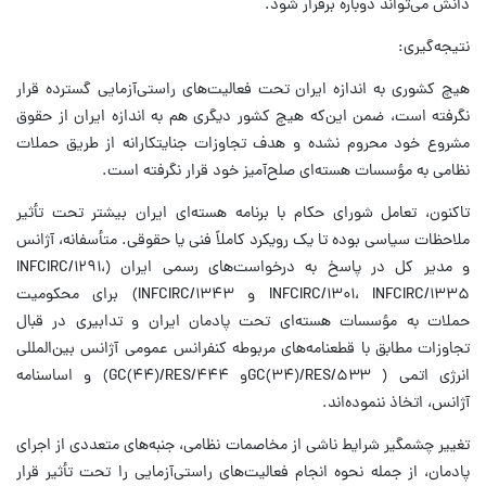
دانش می‌تواند دوباره برقرار شود.
نتیجه‌گیری:
هیچ کشوری به اندازه ایران تحت فعالیت‌های راستی‌آزمایی گسترده قرار
نگرفته است، ضمن این‌که هیچ کشور دیگری هم به اندازه ایران از حقوق
مشروع خود محروم نشده و هدف تجاوزات جنایتکارانه از طریق حملات
نظامی به مؤسسات هسته‌ای صلح‌آمیز خود قرار نگرفته است.
تاکنون، تعامل شورای حکام با برنامه هسته‌ای ایران بیشتر تحت تأثیر
ملاحظات سیاسی بوده تا یک رویکرد کاملاً فنی یا حقوقی. متأسفانه، آژانس
و مدیر کل در پاسخ به درخواست‌های رسمی ایران (INFCIRC/۱۲۹۱،
INFCIRC/۱۳۰۱، INFCIRC/۱۳۳۵ و INFCIRC/۱۳۴۳) برای محکومیت
حملات به مؤسسات هسته‌ای تحت پادمان ایران و تدابیری در قبال
تجاوزات مطابق با قطعنامه‌های مربوطه کنفرانس عمومی آژانس بین‌المللی
انرژی اتمی ( GC(۳۴)/RES/۵۳۳و GC(۴۴)/RES/۴۴۴) و اساسنامه
آژانس، اتخاذ ننموده‌اند.
تغییر چشمگیر شرایط ناشی از مخاصمات نظامی، جنبه‌های متعددی از اجرای
پادمان، از جمله نحوه انجام فعالیت‌های راستی‌آزمایی را تحت تأثیر قرار