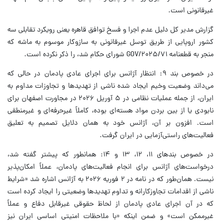
غیرقانونی است.
گزارش مدیر کل دلیل عدم اجرا و فسخ توافق قاهره یعنی رویکرد تقابلی سه
کشور اروپایی از طریق توسل غیرقانونی به سازوکار موسوم به ماشه که
منجر به قطعنامه GOV/۲۰۲۵/۷۱ شورای حکام شد، را ذکر نکرده است.
در خصوص بند ۹: انتظار آژانس برای اجرای عادی پادمان‌ در حالی که
می‌داند وضعیت وخیم ایجاد شده ناشی از تهدیدها و تجاوزات مداوم به
ایران، از جمله عملیات نظامی در ۵ آوریل ۲۰۲۶ در مجاورت اصفهان برای
نابودی یا از بین بردن مواد هسته‌ای بوده، کاملاً غیرحرفه‌ای و غیرمنطقی
است. افزون بر آن، آژانس خود به همان دلایل تصمیم به تعلیق
فعالیت‌های راستی‌آزمایی در ایران گرفت.
در خصوص بندهای ۱۱، ۱۲، ۱۳ و ۱۴: همانطور که پیشتر گفته شد،
درخواست‌های آژانس برای انجام فعالیت‌های پادمان، عملاً امکان‌پذیر
نیست. همان‌طور که در نامه در ۲ فوریه ۲۰۲۶ به آژانس اشاره شد «شرایط
ناشی از اقدامات تجاوزکارانه و تداوم تهدیدها وضعیتی را ایجاد کرده است
که در آن اجرای عادی پادمان‌ از لحاظ حقوقی غیرقابل دفاع و عملاً
غیرممکن است» و ضمن اینکه «با ملاحظات امنیتی اساسی ایران نیز