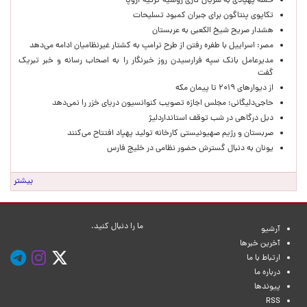
حمله پهپادی به شریان گازی روسیه-ترکیه-اروپا
تکاپوی پنتاگون برای جبران کمبود تسلیحات
هشدار صریح شیخ الکعبی به عربستان
مصر: اسراییل با طفره رفتن از طرح ترامپ به کشتار غیرنظامیان ادامه می‌دهد
مدیرعامل بانک سپه فرارسیدن روز خبرنگار را به اصحاب رسانه و خبر تبریک
گفت
از دیوارهای ۲۰۱۹ تا پیمان مکه
حاجی‌دلیگانی: مجلس اجازه تصویب کنوانسیون دریای خزر را نمی‌دهد
دبل درگاهی در شب توقف استانداردلیژ
صربستان و رژیم صهیونیستی کارخانه تولید پهپاد افتتاح می‌کنند
یونان به دنبال گسترش حضور نظامی در خلیج فارس
بیشتر
ما را دنبال کنید.
آرشیو
آخرین خبرها
ارتباط با ما
درباره ما
پیوندها
RSS