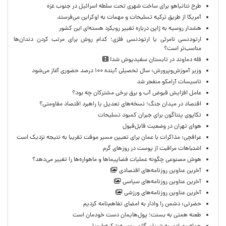
طرح نتانیاهو برای ساخت شهری تحت سلطه اسرائیل در جنوب غزه
آمریکا از طریق ترکیه تسلیحات و مهمات به اوکراین می‌فرستد
هشدار روسیه به ژاپن درباره تغییر رویکرد هسته‌ای این کشور
ارتودنسی نامرئی یا ارتودنسی فلزی؛ کدام روش برای مرتب کردن دندان‌ها
مناسب‌تر است؟
قله دماوند در تابستان سفیدپوش شد!
وزیر آموزش‌وپرورش: سال تحصیلی آینده ۱۰۰ درصد حضوری آغاز می‌شود
تاسیسات آرامکو منفجر شد
عامل افزایش قبوض آب و برق برخی مشترکان چه بود؟
اقتصاد در میدان جنگ؛ نسخه‌های تعدیل یا راهبرد اقتصاد مقاومتی؟
تکاپوی پنتاگون برای جبران کمبود تسلیحات
هوای تهران در وضعیت قابل‌قبول
عراقچی: مذاکرات با عمان برای تعیین مسیر موقت تقریبا به نتیجه نزدیک است
اشتباهات مراقبت از پوست در روزهای گرم
هوش مصنوعی چگونه عملیات فضاپیماها و ماهواره‌ها را تغییر می‌دهد؟
آخرین عناوین روزنامه‌های اقتصادی
آخرین عناوین روزنامه‌های سیاسی
آخرین عناوین روزنامه‌های ورزشی
حضرتی: دشمن را وادار به امضای تفاهم‌نامه کردیم
طعنه همتی به بسنت؛ پول‌هایمان دست خودمان است