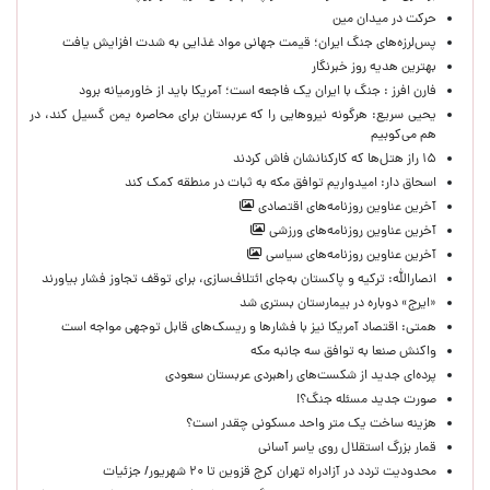
حركت در ميدان مين
پس‌لرزه‌های جنگ ایران؛ قیمت جهانی مواد غذایی به شدت افزایش یافت
بهترین هدیه روز خبرنگار
فارن افرز : جنگ با ایران یک فاجعه است؛ آمریکا باید از خاورمیانه برود
یحیی سریع: هرگونه نیروهایی را که عربستان برای محاصره یمن گسیل کند، در
هم می‌کوبیم
۱۵ راز هتل‌ها که کارکنانشان فاش کردند
اسحاق دار: امیدواریم توافق مکه به ثبات در منطقه کمک کند
آخرین عناوین روزنامه‌های اقتصادی
آخرین عناوین روزنامه‌های ورزشی
آخرین عناوین روزنامه‌های سیاسی
انصارالله: ترکیه و پاکستان به‌جای ائتلاف‌سازی، برای توقف تجاوز فشار بیاورند
«ایرج» دوباره در بیمارستان بستری شد
همتی: اقتصاد آمریکا نیز با فشارها و ریسک‌های قابل توجهی مواجه است
واکنش صنعا به توافق سه جانبه مکه
پرده‌ای جدید از شکست‌های راهبردی عربستان سعودی
صورت جدید مسئله جنگ؟!
هزینه ساخت یک متر واحد مسکونی چقدر است؟
قمار بزرگ استقلال روی یاسر آسانی
محدودیت تردد در آزادراه تهران کرج قزوین تا ۲۰ شهریور/ جزئیات