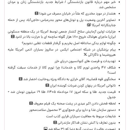
خبر مهم درباره قانون بازنشستگی / شرایط جدید بازنشستگی زنان و مردان
مشخص شد
هشدار در مورد مخدری که علناً در خیابان مصرف می شود!
تصاویر آخرین وضعیت پل و تونل‌های محور بندرعباس–حاجی‌آباد پس از حمله
جنایتکارانه آمریکا
جزئیات اولین آزمایش سلاح کشتار جمعی توسط آمریکا در یک منطقه مسکونی
ایران| ماجرای هولناک خروج ۱۸۰ هزار گلوله ساچمه ای با حرارت بالا در لامرد
چگونه لوازم یدکی سانتافه اصل بخریم و گرفتار قطعات تقلبی نشویم؟
پیام پزشکیان در شبکه اجتماعی ایکس در سالروز بمباران اتمی آمریکا علیه
هیروشیما و ناگازاکی
تهدیدات و فرصت های کنوانسیون دریای خزر
شکاف ۴۷ واحدی تورم کالا و خدمات/ چرا تورم کالا از خدمات سبقت گرفته
است؟
سخنگوی قوه قضاییه: آقای خرازی به دادگاه ویژه روحانیت احضار شد
ناتوانی آمریکا در پنهان کردن ضربات کوبنده ایران
قیمت جدید طلا و سکه امروز ۱۷ مردادماه ۱۴۰۵/ طلا ۱۹ میلیون تومان شد +
جدول
لحظه‌ فحش دادن اکبر عبدی در پشت صحنه یک فیلم معروف
دستور سازمان غذا و دارو برای جمع‌آوری ۳ محصول سلامت‌محور
شایعات مربوط به معافیت سربازان فراری کذب است
بدون تعارف با آتش نشان فداکار مازندرانی
تصویری جالب از پیرترین گربه دنیا که ۳۱ ساله شد