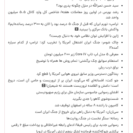
سید حسن نصرالله در منزل چگونه پدری بود؟
رشد بورس در اولین روز معاملات هفته/ شاخص کل وارد کانال ۵.۵ میلیون
واحد شد
ترامپ: تورم ایران که قبل از جنگ ۵ درصد بود را الان به ۳۰۰ درصد رسانده‌ایم!/
واکنش بانک مرکزی را ببینید
ژاپن با افزایش توان نظامی خود به دنبال چیست؟
چاک شومر: جنگ ایران اشتغال آمریکا را تخریب کرد؛ ترامپ از کدام سیاره
آمده؟!
معرفی ۵ مدل لپ تاپ Core i۷ زیر ۲۰۰ میلیون تومان
استعلام سوابق چک برگشتی؛ تمام روش ها همراه با توضیح
یراق درب ریلی
پنتاگون دسترسی وزیر سابق نیروی هوایی آمریکا را قطع کرد
جو کنت: افسانه‌ای که می‌گوید ایران پر از تروریست و حامی آن است، دروغ
است؛ داعش و القاعده تروریست هستند نه شیعیان!
افشای رسوایی جاسوسی سازمان ملل برای رژیم صهیونیستی
شست‌وشوی کاهو را جدی بگیرید
کامیون با راننده ۸ ساله در اصفهان توقیف شد
سی‌ان‌ان: آمریکا به دنبال راهی برای خروج از جنگ ایران است
رسانه؛ سنگر نخست در جنگ روایت‌ها
رسوایی جدید برای رئیس فیفا/ ادعای رابطه غیراخلاقی و پرداخت مبلغ ۶ رقمی
برکناری شوکه‌کننده فرمانده لشکر پنجم ارتش آمریکا در اروپا