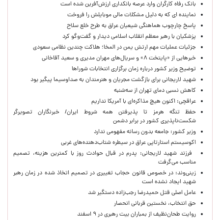
بانک رفاه کارگران وارد عرصه بانکداری ارزش‌آفرین شده است
نماینده ای که به دلیل مشکلات مالی موبایلش را فروخت
پاسخ چارچوب هماهنگی شیعیان عراق به طرح خلع سلاح
پزشکیان با رهبر معظم انقلاب اسلامی دیدار و گفت‌وگو کرد
جزئیات عملیات مهم ارتش یمن در المخا؛ هلاکت چندین نظامی سعودی
خبرهایی از «پایتخت ۸» و سریال‌های مهران مدیری و سعید آقاخانی
توضیح وزیر کشور درباره زمان برگزاری انتخابات شوراها
شهید لاریجانی برای بازگشت مجریان و هنرمندان به صداوسیما پیگیر بود
کاهش نسبی دمای تهران از سه‌شنبه
عراقچی: اکنون هیچ مذاکره‌ای با آمریکا نداریم
حفظ تنگه هرمز تا پذیرفتن همه شروط ایران/ خبرنگاران تصویرگر
شکست‌ناپذیری کشور در برابر دشمن
وزیر کشور: جامعه بدون رسانه مفهومی ندارد
اکوسیستم استارتاپی عراق در سیطره شتاب‌دهنده‌‌های غربی
فرزند شهید لاریجانی: پدرم در قبال حوادث روز با کمترین هزینه، تصمیم
مناسب می‌گرفت
زینی‌وند: در خصوص قانون حجاب تغییری در تصمیم اتخاذ شده در زمان رهبر
شهید ایجاد نشده است
عامل اصلی قتل حمیدرضا رجب‌زاده دستگیر شد
حق انتخاب، نخستین قربانی انحصار
روایت طحان‌نظیف از بمباران بیت رهبری در ۹ اسفند