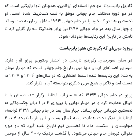
گابریل باتیستوتا، مهاجم افسانه‌ای آرژانتین، همچنان تنها بازیکنی است که
در دو دوره مختلف جام جهانی موفق به ثبت هت‌تریک شده است. او
نخستین هت‌تریک خود را در جام جهانی ۱۹۹۴ مقابل یونان به ثبت رساند
و چهار سال بعد در جام جهانی ۱۹۹۸ نیز برابر جامائیکا سه بار گلزنی کرد تا
نامش در تاریخ این رقابت‌ها جاودانه شود.
پوزو؛ مربی‌ای که رکوردش هنوز پابرجاست
در میان سرمربیان، رکوردی تاریخی در اختیار ویتوریو پوزو قرار دارد.
سرمربی افسانه‌ای ایتالیا تنها مربی تاریخ جام جهانی است که دو بار موفق
به فتح این رقابت‌ها شده است؛ افتخاری که در سال‌های ۱۹۳۴ و ۱۹۳۸ به
دست آمد و تاکنون هیچ مربی دیگری نتوانسته آن را تکرار کند.
پوزو در جام جهانی ۱۹۳۴ که به میزبانی ایتالیا برگزار شد، تیمش را تا
فینال هدایت کرد و در دیدار نهایی با پیروزی ۲ بر ۱ برابر چکسلواکی به
نخستین قهرمانی جهان رساند. چهار سال بعد در جام جهانی ۱۹۳۸ فرانسه،
ایتالیا بار دیگر تحت هدایت او به فینال رسید و این بار با نتیجه ۴ بر ۲
مجارستان را شکست داد تا نخستین تیم تاریخ لقب گیرد که دو دوره
متوالی قهرمان جام جهانی می‌شود. با گذشت نزدیک به ۹۰ سال از دومین