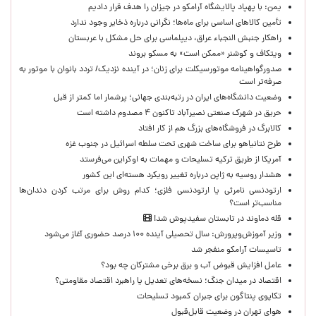
یمن: با پهپاد پالایشگاه آرامکو در جیزان را هدف قرار دادیم
تأمین کالاهای اساسی برای ماه‌ها؛ نگرانی درباره ذخایر وجود ندارد
راهکار جنبش النجباء عراق، دیپلماسی برای حل مشکل با عربستان
ویتکاف و کوشنر «ممکن است» به مسکو بروند
صدورگواهینامه موتورسیکلت برای زنان؛ در آینده نزدیک/ تردد بانوان با موتور به‌
صرفه‌تر است
وضعیت دانشگاه‌های ایران در رتبه‌بندی جهانی؛ پرشمار اما کمتر از قبل
حریق در شهرک صنعتی نصیرآباد تاکنون ۴ مصدوم داشته است
کالابرگ در فروشگاه‌های بزرگ هم از کار افتاد
طرح نتانیاهو برای ساخت شهری تحت سلطه اسرائیل در جنوب غزه
آمریکا از طریق ترکیه تسلیحات و مهمات به اوکراین می‌فرستد
هشدار روسیه به ژاپن درباره تغییر رویکرد هسته‌ای این کشور
ارتودنسی نامرئی یا ارتودنسی فلزی؛ کدام روش برای مرتب کردن دندان‌ها
مناسب‌تر است؟
قله دماوند در تابستان سفیدپوش شد!
وزیر آموزش‌وپرورش: سال تحصیلی آینده ۱۰۰ درصد حضوری آغاز می‌شود
تاسیسات آرامکو منفجر شد
عامل افزایش قبوض آب و برق برخی مشترکان چه بود؟
اقتصاد در میدان جنگ؛ نسخه‌های تعدیل یا راهبرد اقتصاد مقاومتی؟
تکاپوی پنتاگون برای جبران کمبود تسلیحات
هوای تهران در وضعیت قابل‌قبول