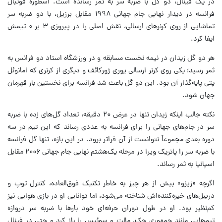
در یک فینال، دو گل با ضربه سر به ثمر رسانده است. اسطوره فوتبال
فرانسه در دیدار نهایی جام جهانی ۱۹۹۸ مقابل برزیل، با دو ضربه سر
تماشایی از روی کرنرهای ارسالی، نقش اصلی را در پیروزی ۳ بر ۰ تیمش
ایفا کرد.
هر دو گل زیدان در نیمه نخست مسابقه و در ورزشگاه استاد دو فرانس به
ثمر رسید؛ یکی روی کرنر ارسالی یوری ژورکائف و دیگری از کرنری که امانوئل
پتی پایه‌گذار آن بود. این دو گل باعث شد فرانسه برای نخستین بار قهرمان
جهان شود.
نکته جالب اینکه زیدان تنها در عرض ۲۰ دقیقه، تعداد گل‌های زده با ضربه
سر در جام‌های جهانی را برای فرانسه به عددی رساند که این تیم در سه
دوره بعدی مجموعاً نتوانست از آن فراتر برود. در این بازه، تنها گل فرانسه
با ضربه سر را پاتریک ویرا در مرحله یک‌هشتم نهایی جام جهانی ۲۰۰۶ مقابل
اسپانیا به ثمر رساند.
اگرچه «زیزو» بیش از هر چیز به خاطر تکنیک فوق‌العاده، کنترل توپ و
دریبل‌های خیره‌کننده‌اش شناخته می‌شود، اما توانایی او در بازی هوایی نیز
کم‌نظیر بود. او در طول دوران حرفه‌ای خود بارها با ضربه سر دروازه
تیم‌هایی مانند جمهوری چک، مالت و سوئیس را باز کرد و حتی در فینال