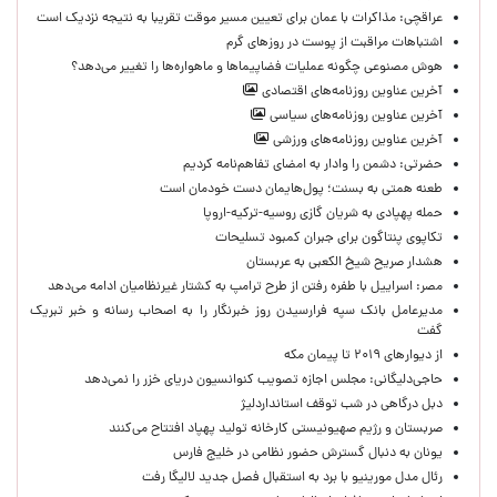
عراقچی: مذاکرات با عمان برای تعیین مسیر موقت تقریبا به نتیجه نزدیک است
اشتباهات مراقبت از پوست در روزهای گرم
هوش مصنوعی چگونه عملیات فضاپیماها و ماهواره‌ها را تغییر می‌دهد؟
آخرین عناوین روزنامه‌های اقتصادی
آخرین عناوین روزنامه‌های سیاسی
آخرین عناوین روزنامه‌های ورزشی
حضرتی: دشمن را وادار به امضای تفاهم‌نامه کردیم
طعنه همتی به بسنت؛ پول‌هایمان دست خودمان است
حمله پهپادی به شریان گازی روسیه-ترکیه-اروپا
تکاپوی پنتاگون برای جبران کمبود تسلیحات
هشدار صریح شیخ الکعبی به عربستان
مصر: اسراییل با طفره رفتن از طرح ترامپ به کشتار غیرنظامیان ادامه می‌دهد
مدیرعامل بانک سپه فرارسیدن روز خبرنگار را به اصحاب رسانه و خبر تبریک
گفت
از دیوارهای ۲۰۱۹ تا پیمان مکه
حاجی‌دلیگانی: مجلس اجازه تصویب کنوانسیون دریای خزر را نمی‌دهد
دبل درگاهی در شب توقف استانداردلیژ
صربستان و رژیم صهیونیستی کارخانه تولید پهپاد افتتاح می‌کنند
یونان به دنبال گسترش حضور نظامی در خلیج فارس
رئال مدل مورینیو با برد به استقبال فصل جدید لالیگا رفت