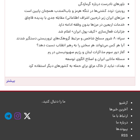
باورهای نادرست درباره گرمازدگی
رویترز: تردد کشتی‌ها در تنگه هرمز و باب‌المندب همچنان پایین است
مرزهای ایران زیر ذره‌بین اشراف اطلاعاتی/ مقابله جدی با پدیده قاچاق
خدمات اربعین در مرزها بدون وقفه ادامه دارد
جزئیات فعال‌سازی «کیف پول ایران» اعلام شد
سپاه: ۸ شرور مسلح شاخص و مرتبط گروهک‌های تروریستی دستگیر شدند
آیا هر کس می‌تواند هر سخنی را به رهبر انقلاب نسبت دهد؟
آغاز دور سوم مذاکرات لبنان و رژیم صهیونیستی در رم
مسئله مانایی ایران و اصلاح الگوی توسعه
بغداد: نباید از خاک عراق برای حمله به کشورهای دیگر استفاده کرد
بیشتر
ما را دنبال کنید.
آرشیو
آخرین خبرها
ارتباط با ما
درباره ما
پیوندها
RSS