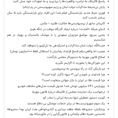
پاسخ قالیباف به ترامپ: واقعیت‌ها را بپذیرید و به تعهدات خود عمل کنید
پایان بی‌نتیجه مذاکرات دولت لبنان و رژیم صهیونیستی در رم ایتالیا
فوری؛ شرط جدید بازنشستگی اعلام شد/ این افراد برای بازنشستگی باید ۵ سال
بیشتر خدمت کنند
کاپیتان سابق از پرسپولیسی‌ها حلالیت طلبید + عکس
ادعای شبکه «الحدث» درباره ایجاد گذرگاه موقت در تنگه هرمز
یحیی سریع: مواضع مزدوران سعودی را با موشک بالستیک و پهپاد در هم
شکستیم
حزب‌الله: دولت لبنان مذاکرات و امتیازدهی به تل‌آویو را متوقف کند
عجیب اما واقعی:رقم فسخ قرارداد رضاییان با استقلال فقط ۱۰۰میلیون تومان!
اصلاح قانون مهریه به دستورکار مجلس بازگشت
این خوراکی‌ها را بخورید تا آلزایمر نگیرید
دو بازیکن آزاد در راه پیوستن به پرسپولیس
چرا خداوند بر خوردن این ۳ میوه تأکید کرده است؟!
چرا قیمت طلا در ایران با بازار جهانی متفاوت است؟
پژوپارس ۶۴۰ میلیون تومان شد/ جدول قیمت مدل‌های مختلف خودرو
درخواست یک نماینده مجلس از قالیباف درباره قانون مهریه
کویت دستور تعطیلی تنها مدرسه ایرانی را صادر کرد
یک‌ سوم صهیونیست‌ها در برابر حملات موشکی بی دفاع هستند
پزشکیان: مشروطه نقطه عطف بیداری و آزادی‌خواهی ملت ایران بود/ مشروطه
نخستین تجربه نظام پارلمانی و قانون‌گرایی را در خاورمیانه بود