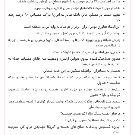
وزارت اطلاعات: ۲۱ مزدور موساد و ۴ شرور مسلح در کرمان بازداشت شدند
هشدار درباره مرحله فاجعه‌بار غزه در میان آتش‌بس‌های صوری
تغییر مثبت در عملکرد مالی بانک صادرات ایران/ درآمد عملیاتی ۸۰ درصد رشد
کرد
ابن‌الرضا: فناوری بومی ایران، برتر از هر سامانه وارداتی در منطقه است
روایت زندگی رهبر شهید انقلاب برای نسل نوجوان منتشر شد
پایش شبانه روزی تهویه قطارها و ایستگاه‌های مترو/ پیش‌بینی هوشمند تهویه
در قطارهای جدید
گاردین: دیپلماسی ترامپ در حد مهدکودک است
معاون هماهنگ‌کننده نیروی هوایی ارتش: وضعیت سه خلبان عملیات حمله به
العدید هنوز مشخص نیست
هشدار به مسافران؛ ترافیک سنگین در این جاده شمالی
قیمت جدید طلا و سکه امروز ۱۵ مردادماه ۱۴۰۵/ مرز مقاومتی طلا و سکه
شکست + جدول
سقوط آزاد قیمت خودرو در بازار/ آخرین قیمت پراید، پژو، ساینا، شاهین،
کوییک و تارا + جدول
شهید علی لاریجانی چگونه ردیابی شد؟/ روایت سردار کوثری از نحوه شهادت دبیر
شورای عالی امنیت ملی
ماجرای نصب سنگ مزار اکبر عبدی چیست؟
تکذیب شایعه «معافیت سربازان فراری»
ایران: گسترش زرادخانه سلاح‌های هسته‌ای آمریکا تهدیدی برای کل بشریت
است