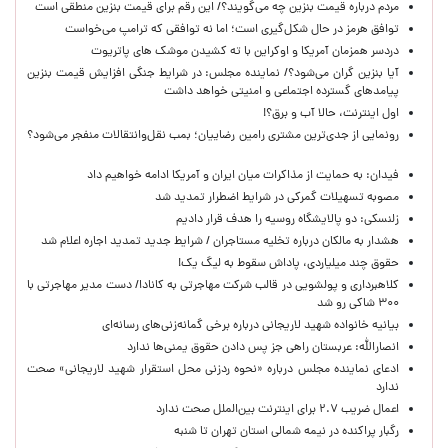
مردم درباره قیمت بنزین چه می‌گویند؟/ این رقم برای قیمت بنزین منطقی است
توافق هرمز در حال شکل‌گیری است؛ اما نه توافقی که ترامپ می‌خواست
دردسر همزمان آمریکا و اوکراین با ته کشیدن موشک های پاتریوت
آیا بنزین گران می‌شود؟/ نماینده مجلس: در شرایط جنگی افزایش قیمت بنزین
پیامدهای گسترده اجتماعی و امنیتی خواهد داشت
اول اینترنت، حالا آب و برق؟!
رونمایی از جدی‌ترین مشتری رامین رضاییان؛ بمب نقل‌وانتقالات منفجر می‌شود؟
فیدان: به حمایت از مذاکرات میان ایران و آمریکا ادامه خواهیم داد
مصوبه تسهیلات گمرکی در شرایط اضطرار تمدید شد
زلنسکی: دو پالایشگاه روسیه را هدف قرار دادیم
هشدار به مالکان درباره تخلیه مستاجران / شرایط جدید تمدید اجاره اعلام شد
حقوق چند میلیاردی، پاداش سقوط به لیگ یک!
کلاهبرداری و پولشویی در قالب شرکت مهاجرتی به کانادا/ دست مدیر مهاجرتی با
۳۰۰ شاکی رو شد
بیانیه خانواده شهید لاریجانی درباره برخی گمانه‌زنی‌های رسانه‌ای
انصارالله: عربستان راهی جز پس دادن حقوق یمنی‌ها ندارد
ادعای نماینده مجلس درباره «نحوه ردزنی محل استقرار شهید لاریجانی» صحت
ندارد
اعمال ضریب ۲.۷ برای اینترنت بین‌الملل صحت ندارد
رگبار پراکنده در نیمه شمالی استان تهران تا شنبه