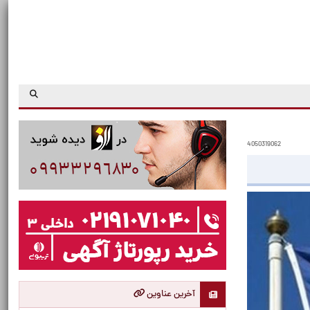
4050319062
آخرین عناوین