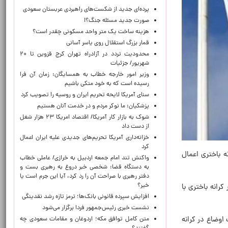
پرده‌ای جدید از شکست‌های راهبردی عربستان سعودی
صورت جدید مسئله جنگ؟!
هزینه ساخت یک متر واحد مسکونی چقدر است؟
قمار بزرگ استقلال روی یاسر آسانی
محدودیت تردد در آزادراه تهران کرج قزوین تا ۲۰
شهریور/ جزئیات
وزیر امور خارجه خطاب به همسایگان: زمان آن فرا
رسیده است که به خود متکی باشیم
سنای آمریکا لایحه تحریم ایران و روسیه را تصویب کرد
پزشکیان: ما نوکر مردم و در خدمت آنان هستیم
شوک به بازار کار آمریکا/ اقتصاد امریکا ۲۳ هزار شغل
از دست داد
خزانه‌داری آمریکا تحریم‌های جدیدی علیه ایران اعمال
کرد
نه باختری اعمال
واکنش تند امام جمعه اردبیل به خرازی/ عاملی خطاب
به دستگاه قضا: شخصی خبر دروغ به رهبری بست و
دفتر رهبری با صراحت آن را رد کرد، آیا این جرم است یا
خیر؟
کرانه باختری با
افزایش سپرده قانونی بانک‌ها؛ ترمز تازه رشد نقدینگی
نشست خبری رئیس‌جمهور فردا برگزار می‌شود
اوضاع در کرانه
متن کامل توافق مکه؛ اردوغان و مقامات سعودی چه