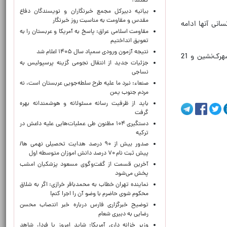
گفتند؟
بیانیه دبیرکل مجمع خبرنگاران و نویسندگان دفاع
مقدس و مقاومت به مناسبت روز خبرنگار
انی آنها ادامه
مقاومت اسلامی عراق: پاسخ به آمریکا و عربستان را به
تعویق انداختیم
نتیجه آزمون ورودی سمپاد سال ۱۴۰۵ اعلام شد
در این گزارش آمده است که فرانسه ورود بتسلائیل اسموتریچ، وزیر دارایی رژیم صهیونیستی و 4 تن از سران گروه‌های شهرک‌نشین و 21
جزئیات جدید از انتقال نجومی گزینه پرسپولیس به
نساجی
صنعاء: نبرد ما علیه طرح سلطه‌جویی عربستان است، نه
مردم جنوب یمن
باید از ظرفیت رسانه مسئولانه و هوشمندانه بهره
گرفت
دستگیری ۱۰۴ مظنون طی عملیات‌هایی علیه داعش در
ترکیه
صدور بیش از ۹۰ درصد هدایت تحصیلی نهمی ها/
پیش ثبت نام ۷۰ درصد دانش اموزان متوسطه اول
آخرین قسمت از گفت‌وگوی مسعود پزشکیان امشب
پخش می‌شود
نماینده تهران خطاب به محمدباقر خرازی: اگر به شلاق
محکوم شوی حاضرم با وضو آن را اجرا کنم!
توضیح خبرگزاری فارس درباره خبر انتصاب محسن
رضایی به دبیری شعام
وزیر خزانه داری آمریکا: شاید امروز یا فردا، شاهد