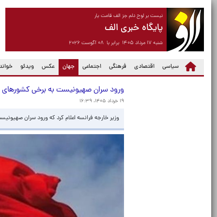
نیست بر لوح دلم جز الف قامت یار
پایگاه خبری الف
شنبه ۱۷ مرداد ۱۴۰۵ برابر با ۰۸ آگوست ۲۰۲۶
(current)
سیاسی
اقتصادی
فرهنگی
اجتماعی
جهان
عکس
ویدئو
خواندن
ورود سران صهیونیست به برخی‌ کشورهای ا
۱۹ خرداد ۱۴۰۵، ۱۶:۳۹
وزیر خارجه فرانسه اعلام کرد که ورود سران صهیونی