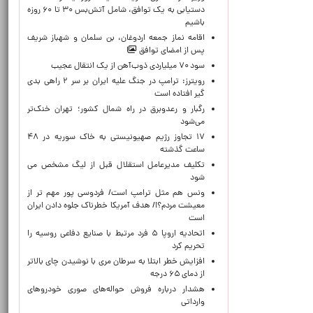
دستیابی به یک توافق، شامل آتش‌بس ۳۰ تا ۶۰ روزه
باشیم
اقامه نماز جمعه اردوغان، بن ‌سلمان و شهباز شریف
پس از امضای توافق
سود ۷۰ میلیاردی ذوب‌آهن از یک انتقال عجیب
رویترز: ترامپ در جنگ علیه ایران بر سر ۲ راهی بدی
گیر افتاده است
رگبار و رعدوبرق در راه شمال کشور؛ تهران خنک‌تر
می‌شود
۱۷ تجاوز رژیم صهیونیستی به خاک سوریه در ۴۸
ساعت گذشته
تکلیف مدیرعامل استقلال قبل از لیگ مشخص می
شود
ونس هم مثل ترامپ است/ فردوسی پور مهم تر از
معیشت مردم؟!/ هدف آمریکا خطرناک جلوه دادن ایران
است
اتحادیه اروپا ۵ فرد مرتبط با صنایع دفاعی روسیه را
تحریم کرد
افزایش خطر ابتلا به سرطان مری با نوشیدن چای بالاتر
از دمای ۶۵ درجه
هشدار درباره فروش حواله‌های صوری خودروهای
وارداتی