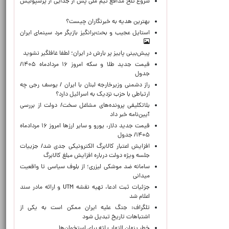
شروع تلخ مدافع تیم ملی پس از جدایی از پرسپولیس
بهترین هدیه به خبرنگاران چیست؟
استایل عجیب و بحث‌برانگیز بازیگر مرد سینمای ایران
پیش‌بینی پاییز پر بارش در ایران؛ لطفا غافلگیر نشوید
قیمت جدید طلا و سکه امروز ۱۶ مردادماه ۱۴۰۵/
جدول
راز دشمنی وزیرخارجه لبنان با ایران / یوسف رجی چه
ارتباطی با حزب نزدیک به اسرائیل دارد؟
بلاتکلیفی پرونده‌های مشاغل سخت/ دولت از بررسی
آیین‌نامه خبر داد
قیمت جدید دلار، یورو و سایر ارزها امروز ۱۶ مردادماه
۱۴۰۵/ جدول
افزایش اعتبار کالابرگ الکترونیکی جدی شد/ جزییات
جلسه ویژه دولت درباره افزایش مبلغ کالابرگ
سامانه ضد موشکی لیزری؛ از بلوف سیاسی تا واقعیت
میدانی
جزئیات ثبت ادعا، تهیه نقشه UTM و ارائه مادر سند
اعلام شد
تلگراف: جنگ علیه ایران ممکن است به یکی از
اشتباهات تاریخ تبدیل شود
خطر پنهان التهاب لثه برای استخوان‌ها