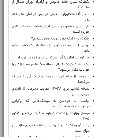
یکطرفه شدن جاده چالوس و آزادراه تهران–شمال از
ساعت ۱۴
انصارالله: متجاوزان سعودی در یمن در امان نخواهند
بود
علی اکبری: دشمن در مقابل ایران شکست مفتضحانه‌ای
خورده است
چگونه به «کیف پول ایران» وصل شویم؟
پوتین قصد محک ناتو را با حمله به یک کشور عضو
دارد
مذاکره استقلال با گلر اسپانیایی برای تمدید قرارداد
یک ماه، ۴ کودک قربانی حمله سگ‌ها در سنندج / چرا
حوادث تکرار می‌شود؟
۲ درصد از مشترکان ۱۰ درصد برق خانگی را مصرف
می‌کنند!
نسخه ترامپ برای ۲۰۲۸؛ حمایت محرمانه از نامزدی
جی‌دی ونس
ترامپ: ما خودمان به موشک‌هایی که اوکراین
درخواست کرده، نیاز داریم
موضع وزارت بهداشت درباره ظرفیت پزشکی کنکور
۱۴۰۵
باد و گردوخاک در بخش‌هایی از کشور/ دریای مازندران
مواج است